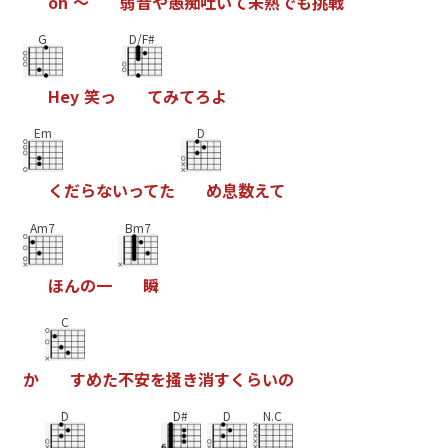
o
h
～
弱
音
や
愚
痴
吐
い
て
未
熟
で
も
挑
戦
G
D/F#
H
e
y
笑
っ
て
み
て
ろ
よ
Em
D
く
だ
ら
な
い
っ
て
た
め
息
数
え
て
Am7
Bm7
ほ
ん
の
一
瞬
C
か
す
め
た
不
安
を
掻
き
消
す
く
ら
い
の
D
D#
D
N.C