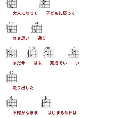
大
人
に
な
っ
て
子
ど
も
に
戻
っ
て
Em
G/B
さ
ぁ
思
い
通
り
C
G/B
Am7
D
ま
だ
今
は
未
完
成
で
い
い
N.C
走
り
出
し
た
G
D
不
確
か
な
ま
ま
は
じ
ま
る
今
日
は