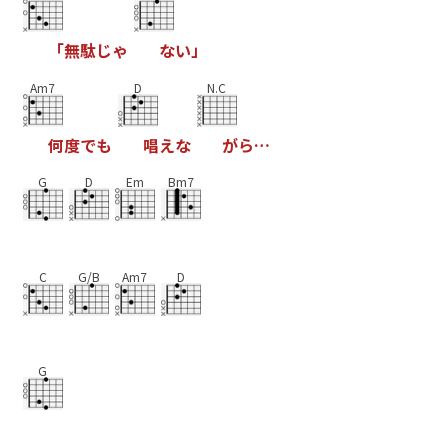
「
無
駄
じ
ゃ
な
い
」
Am7
D
N.C
何
度
で
も
唱
え
な
が
ら
…
G
D
Em
Bm7
C
G/B
Am7
D
G