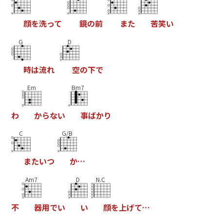
顔
を
洗
っ
て
鏡
の
前
ま
た
苦
笑
い
G
D
時
は
流
れ
空
の
下
で
Em
Bm7
わ
か
ら
な
い
事
ば
か
り
C
G/B
ま
た
い
つ
か
…
Am7
D
N.C
不
器
用
で
い
い
顔
を
上
げ
て
…