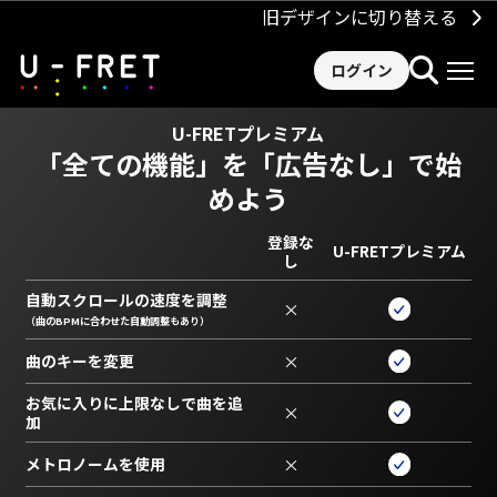
旧デザインに切り替える
ログイン
U-FRETプレミアム
「全ての機能」を
「広告なし」で始
めよう
登録な
U-FRETプレミアム
し
自動スクロールの速度を調整
×
（曲のBPMに合わせた自動調整もあり）
曲のキーを変更
×
お気に入りに上限なしで曲を追
×
加
メトロノームを使用
×