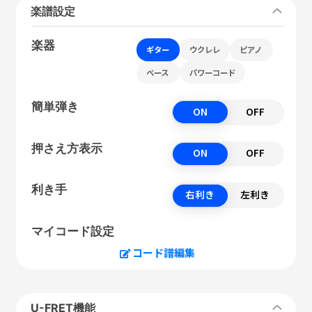
楽譜設定
楽器
ギター
ウクレレ
ピアノ
ベース
パワーコード
簡単弾き
ON
OFF
押さえ方表示
ON
OFF
利き手
右利き
左利き
マイコード設定
コード譜編集
U-FRET機能