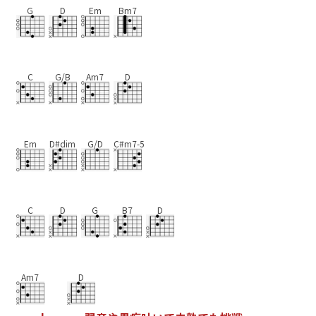
G
D
Em
Bm7
C
G/B
Am7
D
Em
D#dim
G/D
C#m7-5
C
D
G
B7
D
Am7
D