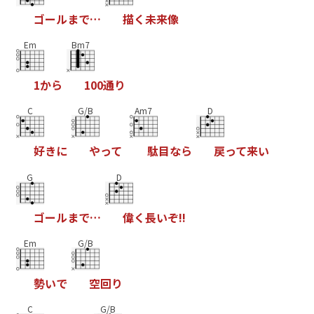
ゴ
ー
ル
ま
で
…
描
く
未
来
像
Em
Bm7
1
か
ら
1
0
0
通
り
C
G/B
Am7
D
好
き
に
や
っ
て
駄
目
な
ら
戻
っ
て
来
い
G
D
ゴ
ー
ル
ま
で
…
偉
く
長
い
ぞ
!
!
Em
G/B
勢
い
で
空
回
り
C
G/B