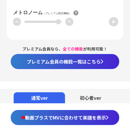
メトロノーム
（プレミアム限定機能）
ー
+
プレミアム会員なら、
全ての機能
が利用可能！
プレミアム会員の機能一覧はこちら
Loaded
:
59.02%
/
Unmute
通常ver
初心者ver
動画プラスでMVに合わせて楽譜を表示