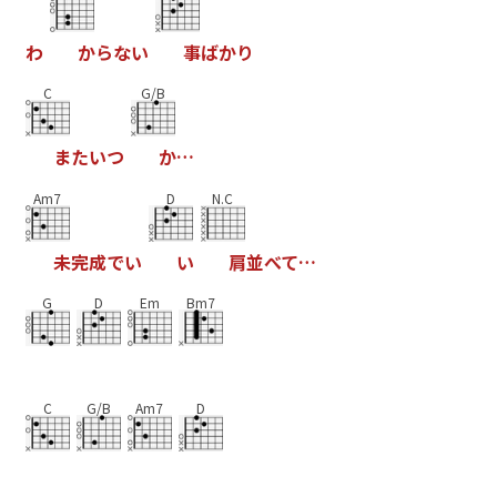
わ
か
ら
な
い
事
ば
か
り
C
G/B
ま
た
い
つ
か
…
Am7
D
N.C
未
完
成
で
い
い
肩
並
べ
て
…
G
D
Em
Bm7
C
G/B
Am7
D