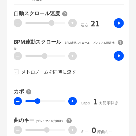
自動スクロール速度
21
ー
+
速さ
BPM連動スクロール
BPM連動スクロール（プレミアム限定機
能）
ー
+
メトロノームを同時に流す
カポ
1
ー
+
Capo
★簡単弾き
曲のキー
（プレミアム限定機能）
0
ー
+
キー
原曲キー