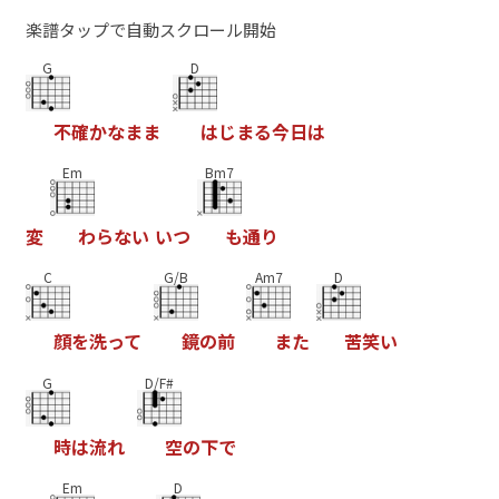
楽譜タップで自動スクロール開始
G
D
不
確
か
な
ま
ま
は
じ
ま
る
今
日
は
Em
Bm7
変
わ
ら
な
い
い
つ
も
通
り
C
G/B
Am7
D
顔
を
洗
っ
て
鏡
の
前
ま
た
苦
笑
い
G
D/F#
時
は
流
れ
空
の
下
で
Em
D