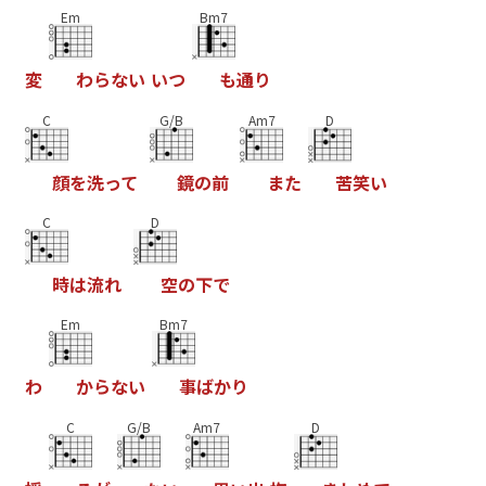
Em
Bm7
変
わ
ら
な
い
い
つ
も
通
り
C
G/B
Am7
D
顔
を
洗
っ
て
鏡
の
前
ま
た
苦
笑
い
C
D
時
は
流
れ
空
の
下
で
Em
Bm7
わ
か
ら
な
い
事
ば
か
り
C
G/B
Am7
D