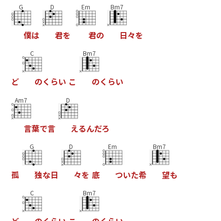
G
D
Em
Bm7
僕
は
君
を
君
の
日
々
を
C
Bm7
ど
の
く
ら
い
こ
の
く
ら
い
Am7
D
言
葉
で
言
え
る
ん
だ
ろ
G
D
Em
Bm7
孤
独
な
日
々
を
底
つ
い
た
希
望
も
C
Bm7