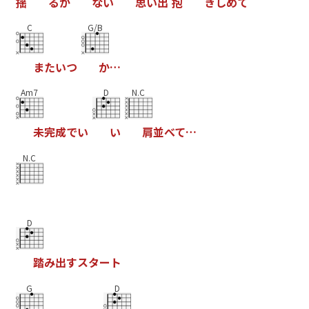
揺
る
が
な
い
思
い
出
抱
き
し
め
て
C
G/B
ま
た
い
つ
か
…
Am7
D
N.C
未
完
成
で
い
い
肩
並
べ
て
…
N.C
D
踏
み
出
す
ス
タ
ー
ト
G
D