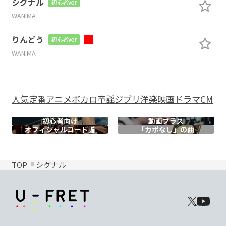
シグナル
初心者ver
WANIMA
りんどう
初心者ver
WANIMA
人気
定番
アニメ
ボカロ
童謡
ジブリ
洋楽
映画
ドラマ
CM
初心者向け
動画プラス
オフィシャル
コード譜
「カポなし」の曲
TOP
シグナル