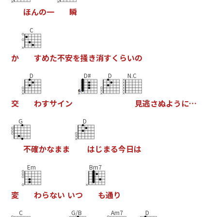
ほ
ん
の
一
瞬
C
か
す
め
た
不
安
を
掻
き
消
す
く
ら
い
の
D
D#
D
N.C
交
わ
す
サ
イ
ン
見
逃
さ
ぬ
よ
う
に
…
G
D
不
確
か
な
ま
ま
は
じ
ま
る
今
日
は
Em
Bm7
変
わ
ら
な
い
い
つ
も
通
り
C
G/B
Am7
D