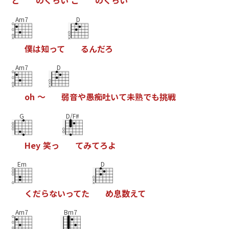
ど
の
く
ら
い
こ
の
く
ら
い
Am7
D
僕
は
知
っ
て
る
ん
だ
ろ
Am7
D
o
h
～
弱
音
や
愚
痴
吐
い
て
未
熟
で
も
挑
戦
G
D/F#
H
e
y
笑
っ
て
み
て
ろ
よ
Em
D
く
だ
ら
な
い
っ
て
た
め
息
数
え
て
Am7
Bm7