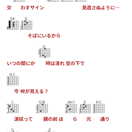
交
わ
す
サ
イ
ン
見
逃
さ
ぬ
よ
う
に
…
D#
D
そ
ば
に
い
る
か
ら
G
い
つ
の
間
に
か
時
は
流
れ
空
の
下
で
N.C
今
何
が
見
え
る
？
C
G/B
Am7
D
N.C
涙
拭
っ
て
鏡
の
前
ほ
ら
元
通
り
G
D