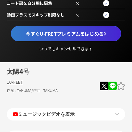
コード譜を自分用に編集
×
動画プラスでスキップ制限なし
×
今すぐU-FRETプレミアムをはじめる
いつでもキャンセルできます
太陽4号
10-FEET
作詞 :
TAKUMA
/作曲 :
TAKUMA
ミュージックビデオを表示