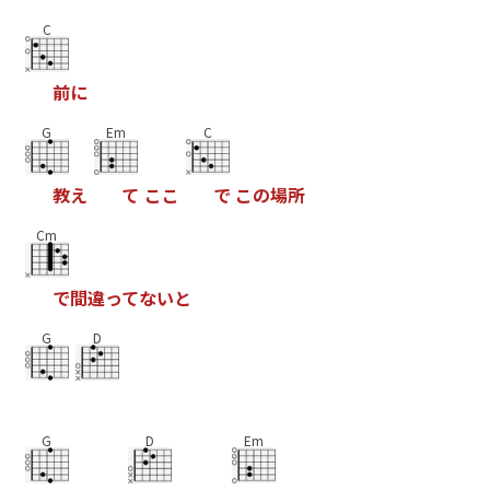
C
前
に
G
Em
C
教
え
て
こ
こ
で
こ
の
場
所
Cm
で
間
違
っ
て
な
い
と
G
D
G
D
Em