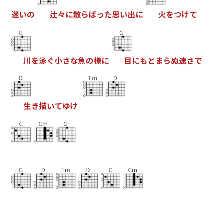
迷
い
の
辻
々
に
散
ら
ば
っ
た
思
い
出
に
火
を
つ
け
て
G
G
川
を
泳
ぐ
小
さ
な
魚
の
様
に
目
に
も
と
ま
ら
ぬ
速
さ
で
D
Em
D
生
き
描
い
て
ゆ
け
C
Cm
G
G
D
Em
D
C
Cm