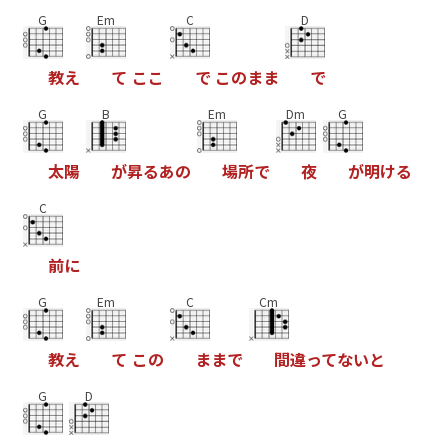
G
Em
C
D
教
え
て
こ
こ
で
こ
の
ま
ま
で
G
B
Em
Dm
G
太
陽
が
昇
る
あ
の
場
所
で
夜
が
明
け
る
C
前
に
G
Em
C
Cm
教
え
て
こ
の
ま
ま
で
間
違
っ
て
な
い
と
G
D