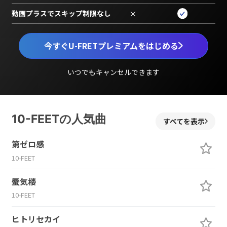
動画プラスでスキップ制限なし
×
今すぐU-FRETプレミアムをはじめる
いつでもキャンセルできます
10-FEETの人気曲
すべてを表示
第ゼロ感
10-FEET
蜃気楼
10-FEET
ヒトリセカイ