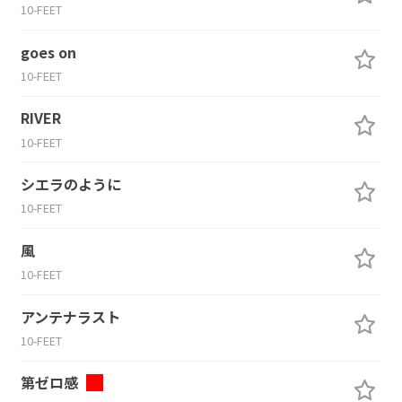
10-FEET
goes on
10-FEET
RIVER
10-FEET
シエラのように
10-FEET
風
10-FEET
アンテナラスト
10-FEET
第ゼロ感