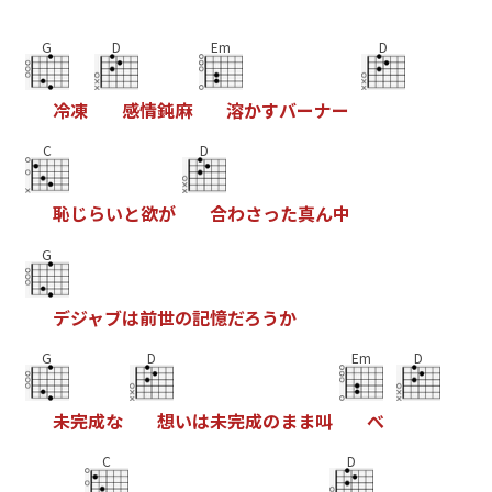
G
D
Em
D
冷
凍
感
情
鈍
麻
溶
か
す
バ
ー
ナ
ー
C
D
恥
じ
ら
い
と
欲
が
合
わ
さ
っ
た
真
ん
中
G
デ
ジ
ャ
ブ
は
前
世
の
記
憶
だ
ろ
う
か
G
D
Em
D
未
完
成
な
想
い
は
未
完
成
の
ま
ま
叫
べ
C
D