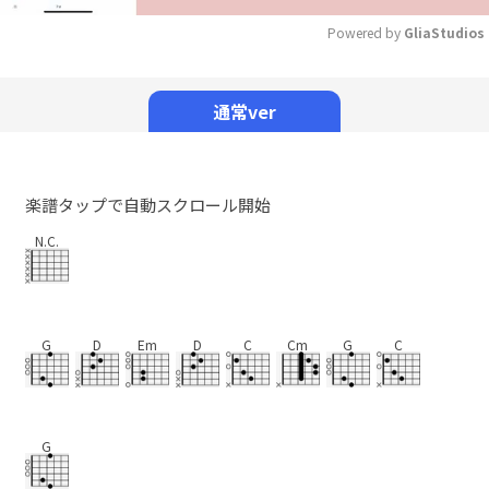
Powered by 
GliaStudios
Mute
通常ver
楽譜タップで自動スクロール開始
N.C.
G
D
Em
D
C
Cm
G
C
G