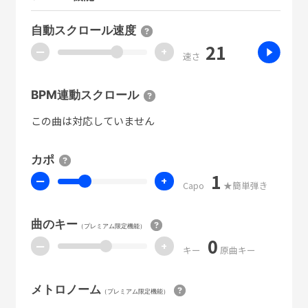
自動スクロール速度
21
ー
+
速さ
BPM連動スクロール
この曲は対応していません
カポ
1
ー
+
Capo
★簡単弾き
曲のキー
（プレミアム限定機能）
0
ー
+
キー
原曲キー
メトロノーム
（プレミアム限定機能）