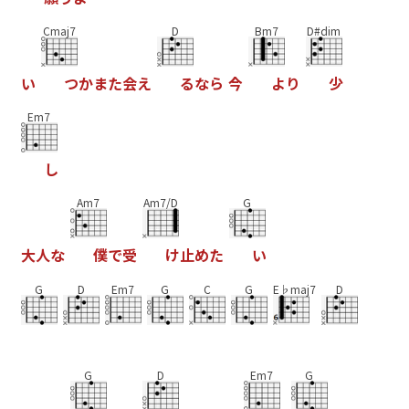
Cmaj7
D
Bm7
D#dim
い
つ
か
ま
た
会
え
る
な
ら
今
よ
り
少
Em7
し
Am7
Am7/D
G
大
人
な
僕
で
受
け
止
め
た
い
G
D
Em7
G
C
G
E♭maj7
D
G
D
Em7
G