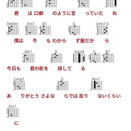
君
は
口
癖
の
よ
う
に
言
っ
て
い
た
ね
D#dim
Em7
B7
G
C#m7-5
僕
は
今
も
わ
か
ら
ず
屋
だ
か
ら
Am7
D
Gsus4
G
B7
今
日
も
君
の
影
を
探
し
て
る
Cmaj7
D
Bm7
あ
り
が
と
う
さ
よ
な
ら
で
は
足
り
な
い
く
ら
い
Em7
に