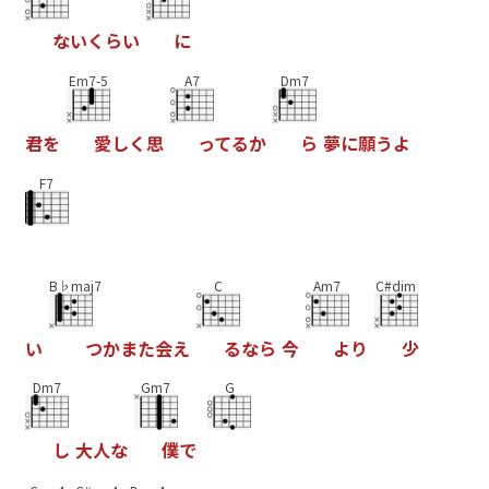
な
い
く
ら
い
に
Em7-5
A7
Dm7
君
を
愛
し
く
思
っ
て
る
か
ら
夢
に
願
う
よ
F7
B♭maj7
C
Am7
C#dim
い
つ
か
ま
た
会
え
る
な
ら
今
よ
り
少
Dm7
Gm7
G
し
大
人
な
僕
で