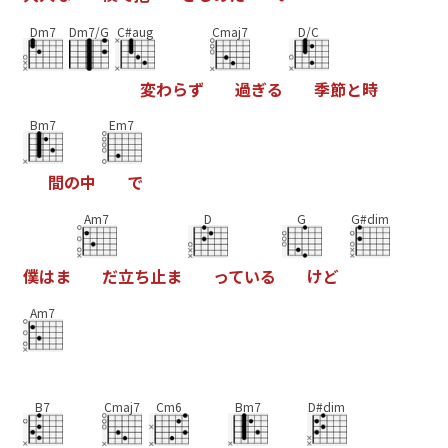
Dm7
Dm7/G
C#aug
Cmaj7
D/C
変
わ
ら
ず
過
ぎ
る
季
節
と
時
Bm7
Em7
間
の
中
で
Am7
D
G
G#dim
僕
は
ま
だ
立
ち
止
ま
っ
て
い
る
け
ど
Am7
B7
Cmaj7
Cm6
Bm7
D#dim