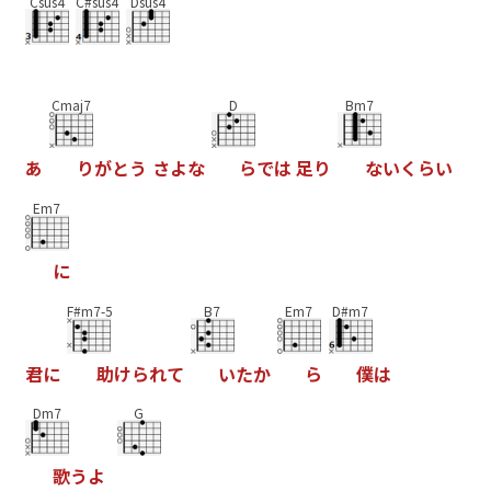
Csus4
C#sus4
Dsus4
Cmaj7
D
Bm7
あ
り
が
と
う
さ
よ
な
ら
で
は
足
り
な
い
く
ら
い
Em7
に
F#m7-5
B7
Em7
D#m7
君
に
助
け
ら
れ
て
い
た
か
ら
僕
は
Dm7
G
歌
う
よ