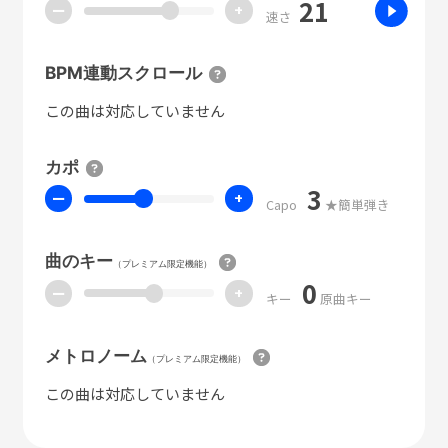
21
ー
+
速さ
BPM連動スクロール
この曲は対応していません
カポ
3
ー
+
Capo
★簡単弾き
曲のキー
（プレミアム限定機能）
0
ー
+
キー
原曲キー
メトロノーム
（プレミアム限定機能）
この曲は対応していません