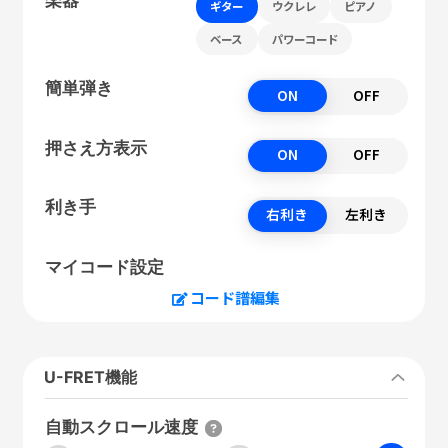
ギター
ウクレレ
ピアノ
ベース
パワーコード
簡単弾き
ON
OFF
押さえ方表示
ON
OFF
利き手
右利き
左利き
マイコード設定
コード譜編集
U-FRET機能
自動スクロール速度