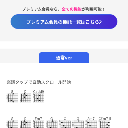
プレミアム会員なら、
全ての機能
が利用可能！
プレミアム会員の機能一覧はこちら
通常ver
楽譜タップで自動スクロール開始
G
D
Cadd9
G
D
Em7
G
C
G
Am7
C#m7-5