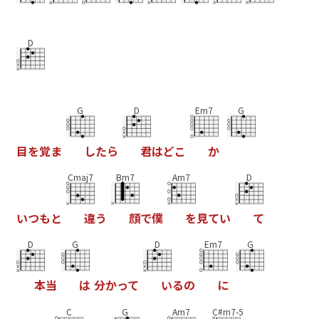
D
G
D
Em7
G
目
を
覚
ま
し
た
ら
君
は
ど
こ
か
Cmaj7
Bm7
Am7
D
い
つ
も
と
違
う
顔
で
僕
を
見
て
い
て
D
G
D
Em7
G
本
当
は
分
か
っ
て
い
る
の
に
C
G
Am7
C#m7-5