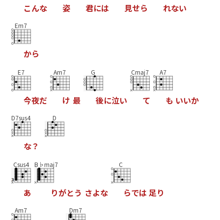
こ
ん
な
姿
君
に
は
見
せ
ら
れ
な
い
Em7
か
ら
E7
Am7
G
Cmaj7
A7
今
夜
だ
け
最
後
に
泣
い
て
も
い
い
か
D7sus4
D
な
？
Csus4
B♭maj7
C
あ
り
が
と
う
さ
よ
な
ら
で
は
足
り
Am7
Dm7