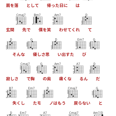
肩
を
落
と
し
て
帰
っ
た
日
に
は
Cmaj7
Bm7
Am7
D
玄
関
先
で
僕
を
笑
わ
せ
て
く
れ
て
D
G
D
Em7
G
そ
ん
な
優
し
さ
思
い
出
す
た
び
Cmaj7
G
Am7
A7
D
寂
し
さ
で
胸
の
奥
痛
く
な
る
ん
だ
B7
Em7
D
Cmaj7
G
失
く
し
た
モ
ノ
は
も
う
戻
ら
な
い
と
D
Em7
A7
Cmaj7
Am7/D