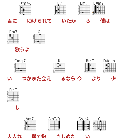
F#m7-5
B7
Em7
D#m7
君
に
助
け
ら
れ
て
い
た
か
ら
僕
は
Dm7
G
歌
う
よ
Cmaj7
D
Bm7
D#dim
い
つ
か
ま
た
会
え
る
な
ら
今
よ
り
少
Em7
し
Am7
Am7/D
Gsus4
G
大
人
な
僕
で
抱
き
し
め
た
い