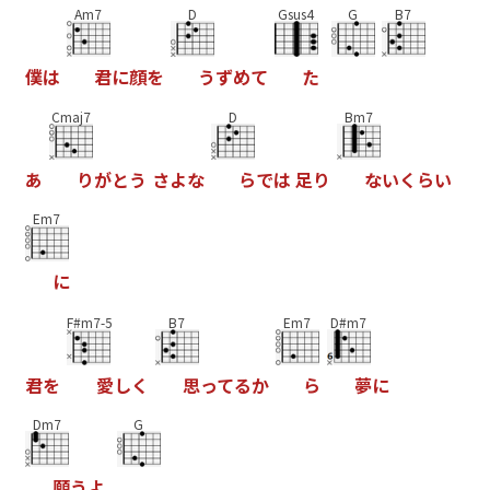
Am7
D
Gsus4
G
B7
僕
は
君
に
顔
を
う
ず
め
て
た
Cmaj7
D
Bm7
あ
り
が
と
う
さ
よ
な
ら
で
は
足
り
な
い
く
ら
い
Em7
に
F#m7-5
B7
Em7
D#m7
君
を
愛
し
く
思
っ
て
る
か
ら
夢
に
Dm7
G
願
う
よ