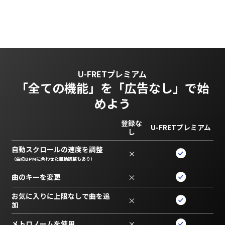
U-FRETプレミアム
「全ての機能」を
「広告なし」で始
めよう
登録な
U-FRETプレミアム
し
自動スクロールの速度を調整
×
（曲のBPMに合わせた自動調整もあり）
曲のキーを変更
×
お気に入りに上限なしで曲を追
×
加
メトロノームを使用
×