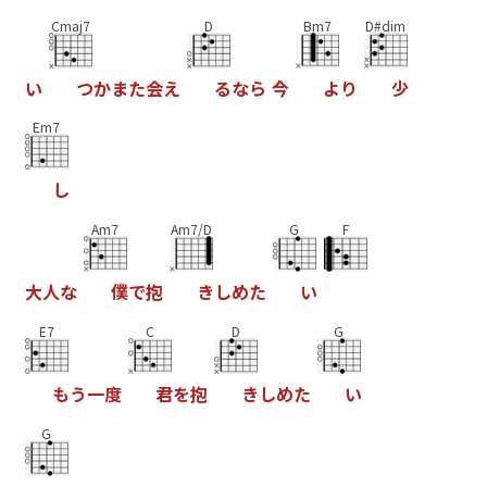
Cmaj7
D
Bm7
D#dim
い
つ
か
ま
た
会
え
る
な
ら
今
よ
り
少
Em7
し
Am7
Am7/D
G
F
大
人
な
僕
で
抱
き
し
め
た
い
E7
C
D
G
も
う
一
度
君
を
抱
き
し
め
た
い
G