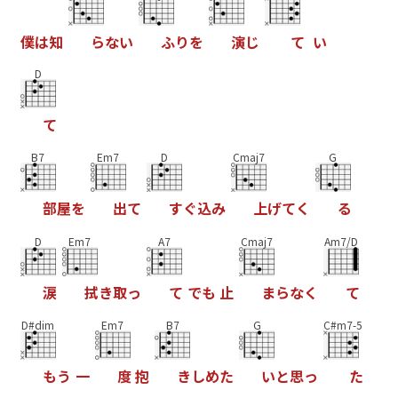
僕
は
知
ら
な
い
ふ
り
を
演
じ
て
い
D
て
B7
Em7
D
Cmaj7
G
部
屋
を
出
て
す
ぐ
込
み
上
げ
て
く
る
D
Em7
A7
Cmaj7
Am7/D
涙
拭
き
取
っ
て
で
も
止
ま
ら
な
く
て
D#dim
Em7
B7
G
C#m7-5
も
う
一
度
抱
き
し
め
た
い
と
思
っ
た