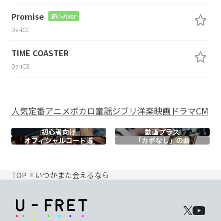
Promise
初心者ver
Da-iCE
TIME COASTER
Da-iCE
人気
定番
アニメ
ボカロ
童謡
ジブリ
洋楽
映画
ドラマ
CM
初心者向け
動画プラス
オフィシャル
コード譜
「カポなし」の曲
TOP
いつかまた会えるなら