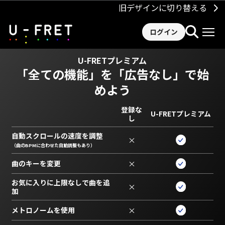
旧デザインに切り替える
ログイン
U-FRETプレミアム
「全ての機能」を
「広告なし」で始
めよう
登録な
U-FRETプレミアム
し
自動スクロールの速度を調整
×
（曲のBPMに合わせた自動調整もあり）
曲のキーを変更
×
お気に入りに上限なしで曲を追
×
加
メトロノームを使用
×