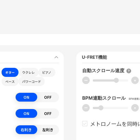
U-FRET機能
自動スクロール速度
ギター
ウクレレ
ピアノ
ー
+
ベース
パワーコード
ON
OFF
BPM連動スクロール
BPM連
ー
+
ON
OFF
メトロノームを同時
右利き
左利き