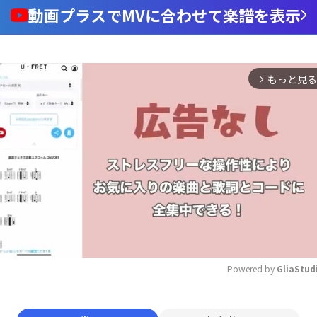
動画プラスでMVに合わせて楽譜を表示
もっと見る
arrow_forward_ios
Powered by 
GliaStud
Mute