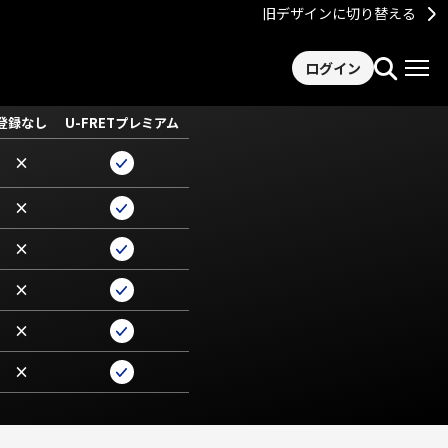
旧デザインに切り替える
ログイン
登録なし
U-FRETプレミアム
×
×
×
×
×
×