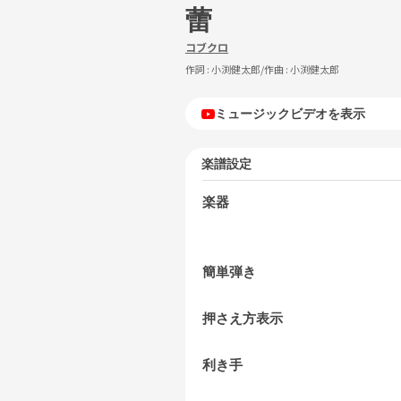
蕾
コブクロ
作詞 :
小渕健太郎
/作曲 :
小渕健太郎
ミュージックビデオを表示
楽譜設定
楽器
簡単弾き
押さえ方表示
利き手