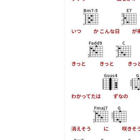
Bm7-5
E7
い
つ
か
こ
ん
な
日
が
Fadd9
C
き
っ
と
き
っ
と
き
っ
Gsus4
G
わ
か
っ
て
た
は
ず
な
の
Fmaj7
G
消
え
そ
う
に
咲
き
そ