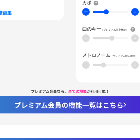
カポ
ー
+
譜編集
曲のキー
（プレミアム限定機能）
ー
+
メトロノーム
（プレミアム限定機能）
ー
+
プレミアム会員なら、
全ての機能
が利用可能！
プレミアム会員の機能一覧はこちら