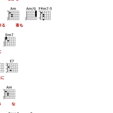
Am
Am/G
F#m7-5
来
る
事
も
Dm7
と
E7
に
Am
う
な