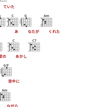
て
い
た
G
C
G
Am
あ
な
た
が
く
れ
た
C
C7
愛
の
あ
か
し
G/F
背
中
に
Am
な
が
ら