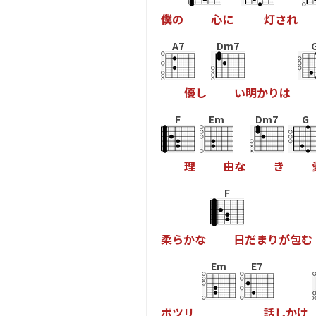
僕
の
心
に
灯
さ
れ
A7
Dm7
優
し
い
明
か
り
は
F
Em
Dm7
G
理
由
な
き
F
柔
ら
か
な
日
だ
ま
り
が
包
む
Em
E7
ポ
ツ
リ
話
し
か
け