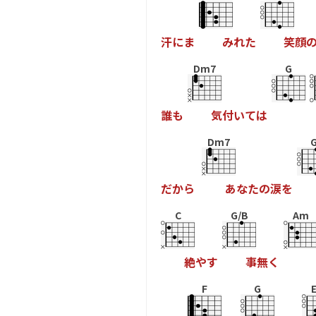
汗
に
ま
み
れ
た
笑
顔
Dm7
G
誰
も
気
付
い
て
は
Dm7
だ
か
ら
あ
な
た
の
涙
を
C
G/B
Am
絶
や
す
事
無
く
F
G