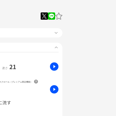
21
速さ
動スクロール（プレミアム限定機能）
に流す