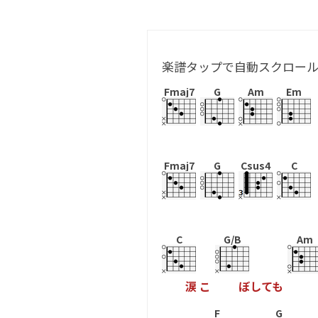
楽譜タップで自動スクロー
Fmaj7
G
Am
Em
Fmaj7
G
Csus4
C
C
G/B
Am
涙
こ
ぼ
し
て
も
F
G