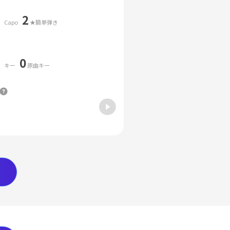
2
Capo
★簡単弾き
0
キー
原曲キー