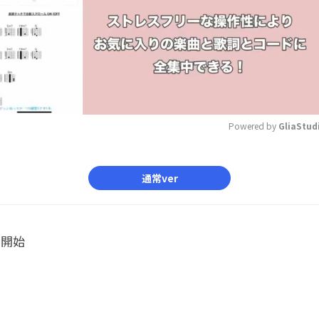
Powered by 
GliaStud
Mute
通常ver
ル開始