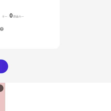
0
キー
原曲キー