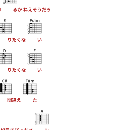
ま
る
か
ね
え
そ
う
だ
ろ
E
Fdim
り
た
く
な
い
D
E
り
た
く
な
い
C#
F#m
間
違
え
た
A