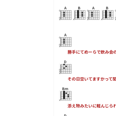
A
B
A
B
A
勝
手
に
て
め
ー
ら
で
飲
み
会
D
そ
の
日
空
い
て
ま
す
か
っ
て
Bm
添
え
物
み
た
い
に
軽
ん
じ
ら
D