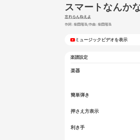
スマートなんか
忘れらんねえよ
作詞 :
柴田隆浩
/作曲 :
柴田隆浩
ミュージックビデオを表示
楽譜設定
楽器
簡単弾き
押さえ方表示
利き手