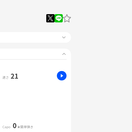
21
速さ
0
Capo
★簡単弾き