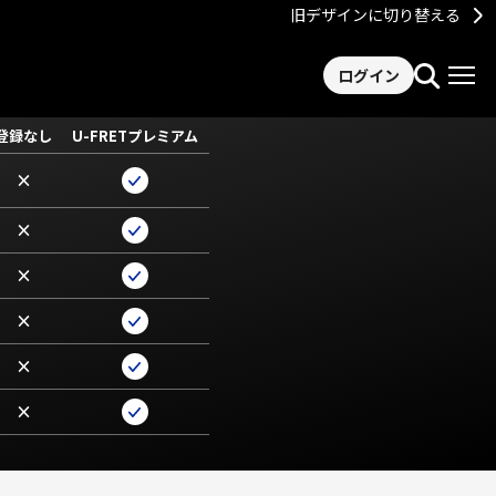
旧デザインに切り替える
ログイン
登録なし
U-FRETプレミアム
×
×
×
×
×
×