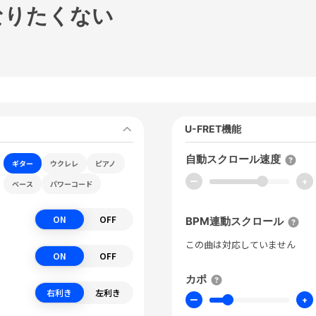
なりたくない
U-FRET機能
自動スクロール速度
ギター
ウクレレ
ピアノ
ー
+
ベース
パワーコード
ON
OFF
BPM連動スクロール
この曲は対応していません
ON
OFF
カポ
右利き
左利き
ー
+