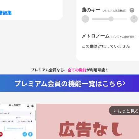
曲のキー
（プレミアム限定機能）
譜編集
ー
+
メトロノーム
（プレミアム限定機能）
この曲は対応していません
プレミアム会員なら、
全ての機能
が利用可能！
プレミアム会員の機能一覧はこちら
もっと見る
arrow_forward_ios