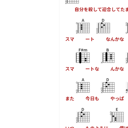
自
分
を
殺
し
て
迎
合
し
て
た
A
D
ス
マ
ー
ト
な
ん
か
な
F#m
B
ス
マ
ー
ト
な
ん
か
な
A
D
ま
た
今
日
も
や
っ
ぱ
D
E