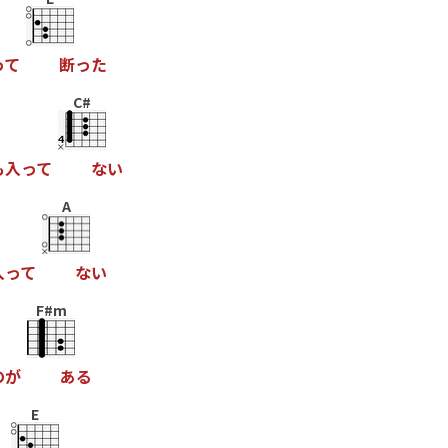
っ
て
断
っ
た
C#
も
入
っ
て
な
い
A
入
っ
て
な
い
F#m
の
が
あ
る
E