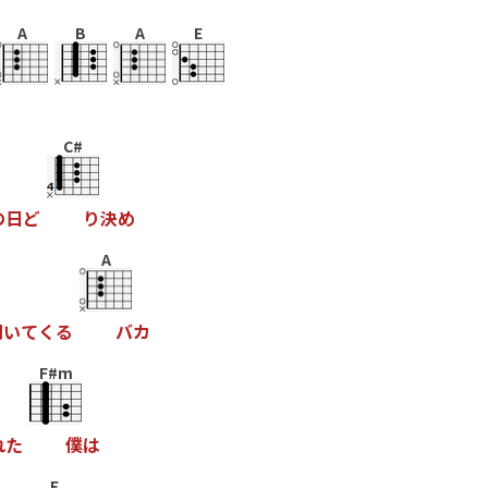
A
B
A
E
C#
の
日
ど
り
決
め
A
聞
い
て
く
る
バ
カ
F#m
れ
た
僕
は
E