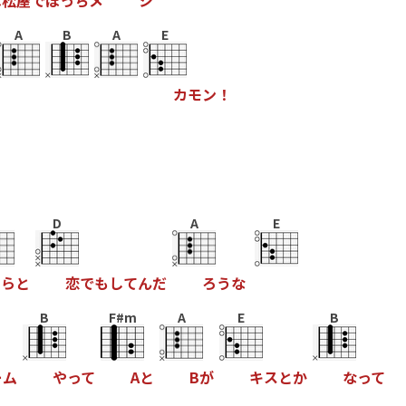
は
松
屋
で
ぼ
っ
ち
メ
シ
A
B
A
E
カ
モ
ン
！
D
A
E
ら
と
恋
で
も
し
て
ん
だ
ろ
う
な
B
F#m
A
E
B
ー
ム
や
っ
て
A
と
B
が
キ
ス
と
か
な
っ
て