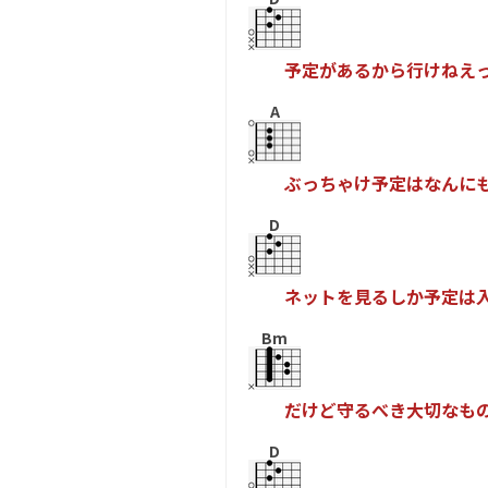
予
定
が
あ
る
か
ら
行
け
ね
え
A
ぶ
っ
ち
ゃ
け
予
定
は
な
ん
に
D
ネ
ッ
ト
を
見
る
し
か
予
定
は
Bm
だ
け
ど
守
る
べ
き
大
切
な
も
D