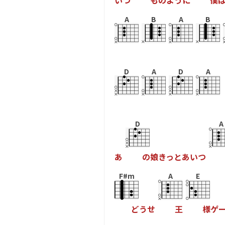
い
つ
も
の
よ
う
に
僕
A
B
A
B
D
A
D
A
D
A
あ
の
娘
き
っ
と
あ
い
つ
F#m
A
E
ど
う
せ
王
様
ゲ