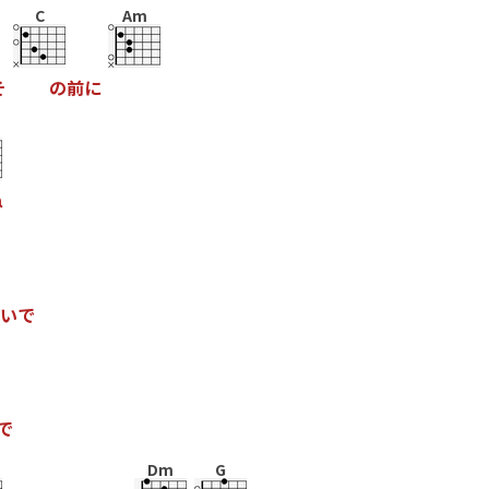
C
Am
そ
の
前
に
ね
い
で
で
Dm
G