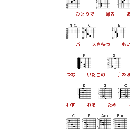
ひ
と
り
で
帰
る
N.C.
C
E
バ
ス
を
待
つ
あ
F
G
つ
な
い
だ
こ
の
手
の
D
G
C
わ
す
れ
る
た
め
C
E
Am
Em