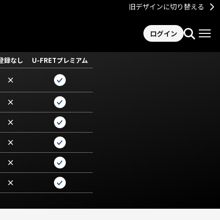
旧デザインに切り替える
ログイン
登録なし
U-FRETプレミアム
×
×
×
×
×
×