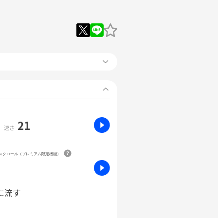
21
速さ
動スクロール（プレミアム限定機能）
に流す