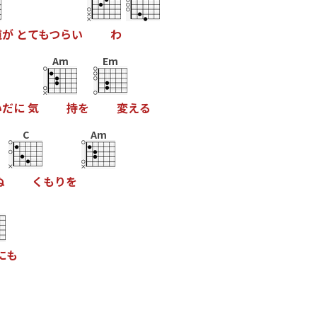
道
が
と
て
も
つ
ら
い
わ
Am
Em
い
だ
に
気
持
を
変
え
る
C
Am
ぬ
く
も
り
を
に
も