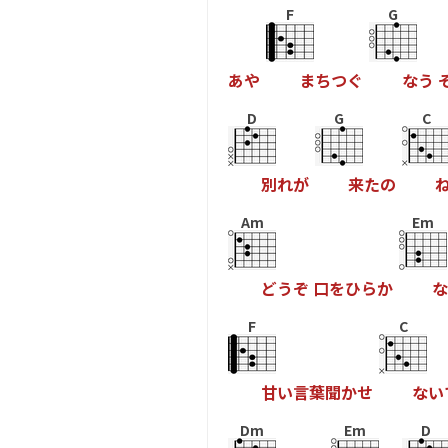
F
G
あ
や
ま
ち
つ
ぐ
な
う
D
G
C
別
れ
が
来
た
の
Am
Em
ど
う
ぞ
口
を
ひ
ら
か
な
F
C
甘
い
言
葉
聞
か
せ
な
い
Dm
Em
D