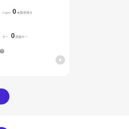
0
Capo
★簡単弾き
0
キー
原曲キー