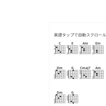
楽譜タップで自動スクロー
C
E
Am
Em
Dm
G
Cmaj7
Am
Dm
G