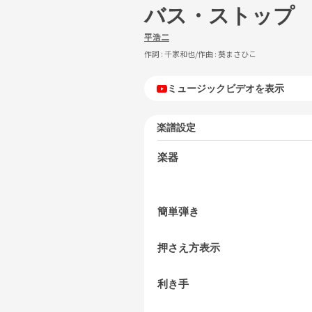
バス・ストップ
平浩二
作詞 :
千家和也
/作曲 :
葵まさひこ
ミュージックビデオを表示
楽譜設定
楽器
簡単弾き
押さえ方表示
利き手