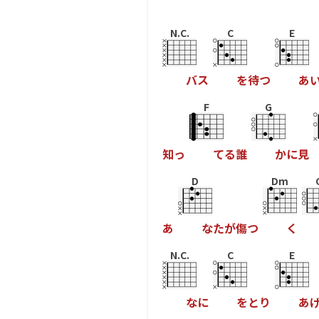
N.C.
C
E
バ
ス
を
待
つ
あ
F
G
知
っ
て
る
誰
か
に
見
D
Dm
あ
な
た
が
傷
つ
く
N.C.
C
E
な
に
を
と
り
あ