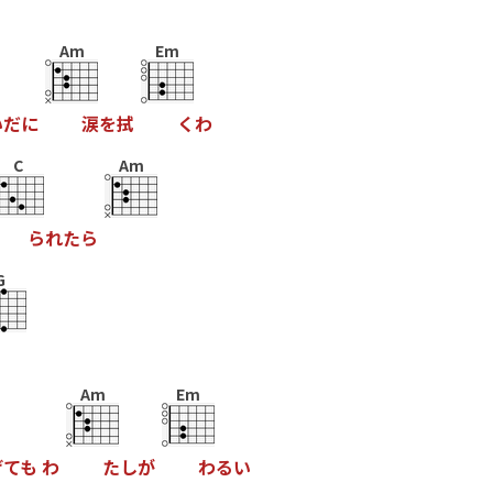
Am
Em
い
だ
に
涙
を
拭
く
わ
C
Am
ら
れ
た
ら
G
Am
Em
げ
て
も
わ
た
し
が
わ
る
い