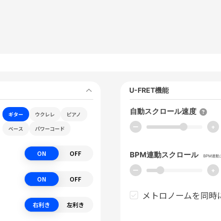
U-FRET機能
自動スクロール速度
ギター
ウクレレ
ピアノ
ー
+
ベース
パワーコード
ON
OFF
BPM連動スクロール
BPM連
ー
+
ON
OFF
メトロノームを同時
右利き
左利き