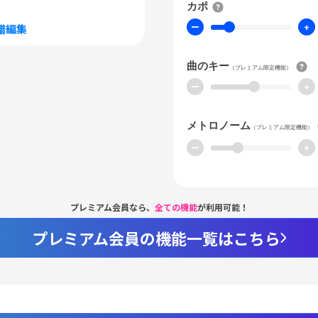
カポ
ー
+
譜編集
曲のキー
（プレミアム限定機能）
ー
+
メトロノーム
（プレミアム限定機能）
ー
+
プレミアム会員なら、
全ての機能
が利用可能！
プレミアム会員の機能一覧はこちら