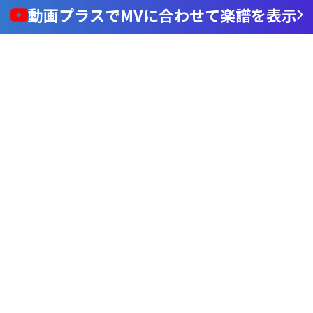
動画プラスでMVに合わせて楽譜を表示
Loaded
:
100.00%
/
nmute