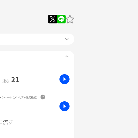
21
速さ
動スクロール（プレミアム限定機能）
に流す