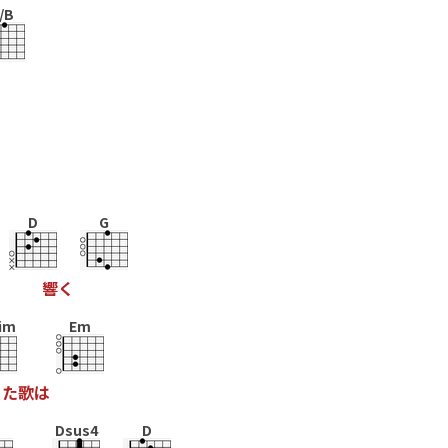
/B
D
G
り
響
く
im
Em
た
歌
は
Dsus4
D