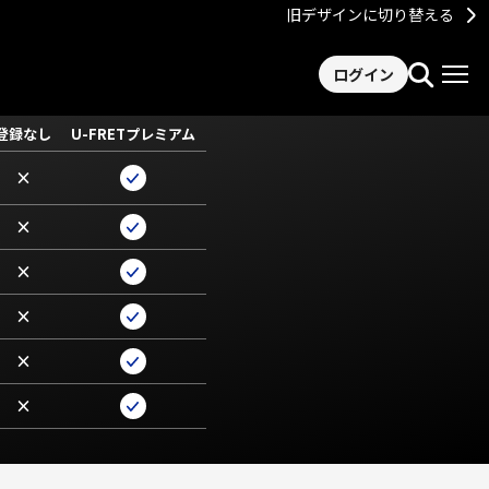
旧デザインに切り替える
ログイン
登録なし
U-FRETプレミアム
×
×
×
×
×
×