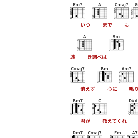
Em7
A
Cmaj7
G
い
つ
ま
で
も
A
Bm
遠
き
調
べ
は
Cmaj7
Bm
Am7
消
え
ず
心
に
鳴
Bm7
C
D#d
君
が
教
え
て
く
れ
Dm7
Cmaj7
Em
A7