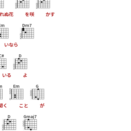
れ
ぬ
花
を
咲
か
す
Em
Dm7
い
な
ら
C#
D
い
る
よ
m
Em
G
聞
く
こ
と
が
D
Gmaj7