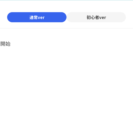
通常ver
初心者ver
ル開始