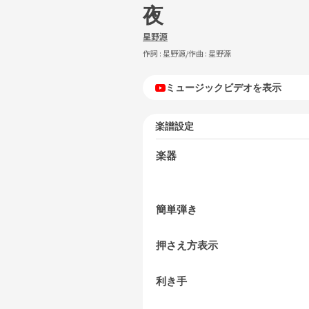
夜
星野源
作詞 :
星野源
/作曲 :
星野源
ミュージックビデオを表示
楽譜設定
楽器
簡単弾き
押さえ方表示
利き手