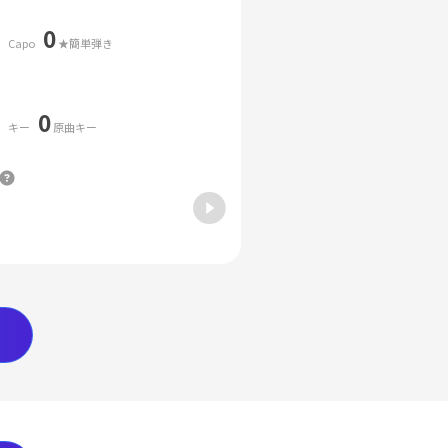
0
Capo
★簡単弾き
0
キー
原曲キー