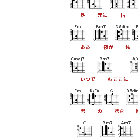
足
元
に
枯
Em
Bm7
D#dim
あ
あ
夜
が
怖
Cmaj7
Bm7
A/
い
つ
で
も
こ
こ
に
Em
D/F#
G
D#di
君
の
話
を
C
Bm7
Am7