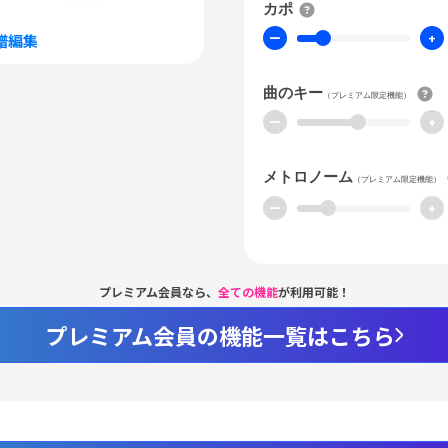
カポ
ー
+
譜編集
曲のキー
（プレミアム限定機能）
ー
+
メトロノーム
（プレミアム限定機能）
ー
+
プレミアム会員なら、
全ての機能
が利用可能！
プレミアム会員の機能一覧はこちら