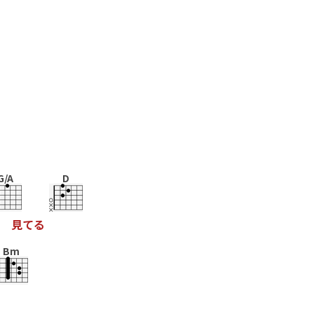
G/A
D
見
て
る
Bm