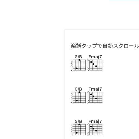
楽譜タップで自動スクロー
G/B
Fmaj7
G/B
Fmaj7
G/B
Fmaj7