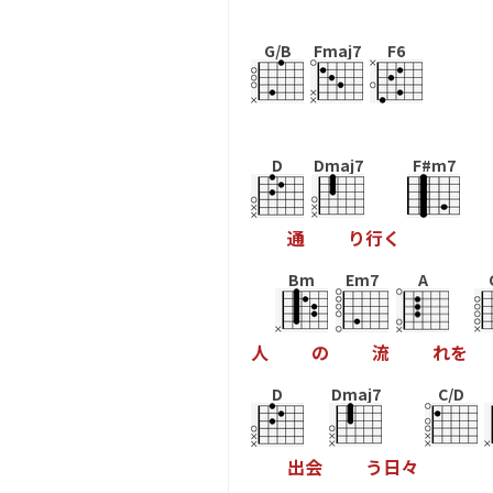
G/B
Fmaj7
F6
D
Dmaj7
F#m7
通
り
行
く
Bm
Em7
A
人
の
流
れ
を
D
Dmaj7
C/D
出
会
う
日
々