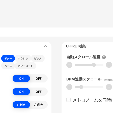
U-FRET機能
自動スクロール速度
ギター
ウクレレ
ピアノ
ー
+
ベース
パワーコード
ON
OFF
BPM連動スクロール
BPM連
ー
+
ON
OFF
メトロノームを同時
右利き
左利き