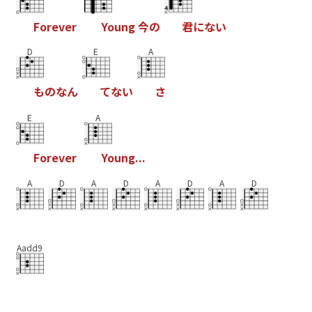
F
o
r
e
v
e
r
Y
o
u
n
g
今
の
君
に
な
い
D
E
A
も
の
な
ん
て
な
い
さ
E
A
F
o
r
e
v
e
r
Y
o
u
n
g
.
.
.
A
D
A
D
A
D
A
D
Aadd9