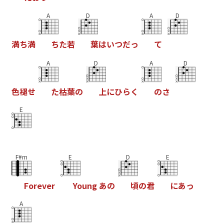
A
D
A
D
満
ち
満
ち
た
若
葉
は
い
つ
だ
っ
て
A
D
A
D
色
褪
せ
た
枯
葉
の
上
に
ひ
ら
く
の
さ
E
F#m
E
D
E
F
o
r
e
v
e
r
Y
o
u
n
g
あ
の
頃
の
君
に
あ
っ
A