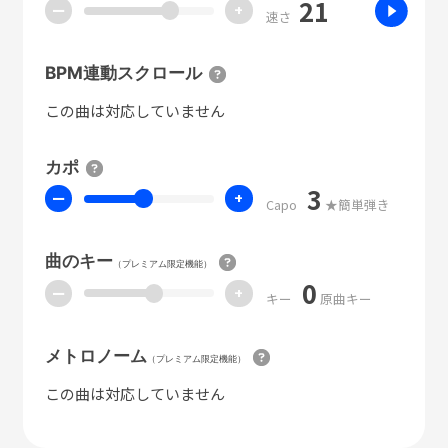
21
ー
+
速さ
BPM連動スクロール
この曲は対応していません
カポ
3
ー
+
Capo
★簡単弾き
曲のキー
（プレミアム限定機能）
0
ー
+
キー
原曲キー
メトロノーム
（プレミアム限定機能）
この曲は対応していません