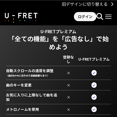
旧デザインに切り替える
ログイン
U-FRETプレミアム
「全ての機能」を
「広告なし」で始
めよう
登録な
U-FRETプレミアム
し
自動スクロールの速度を調整
×
（曲のBPMに合わせた自動調整もあり）
曲のキーを変更
×
お気に入りに上限なしで曲を追
×
加
メトロノームを使用
×