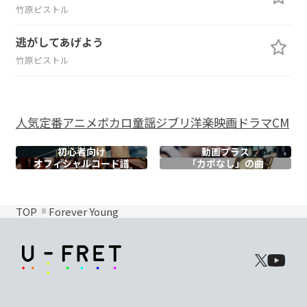
竹原ピストル
逃がしてあげよう
竹原ピストル
人気
定番
アニメ
ボカロ
童謡
ジブリ
洋楽
映画
ドラマ
CM
初心者向け
動画プラス
オフィシャル
コード譜
「カポなし」の曲
TOP
Forever Young