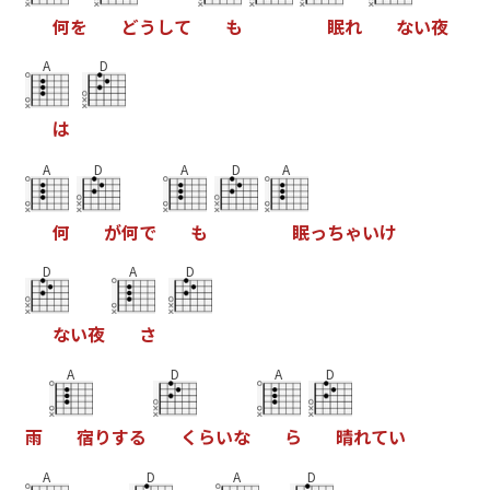
何
を
ど
う
し
て
も
眠
れ
な
い
夜
A
D
は
A
D
A
D
A
何
が
何
で
も
眠
っ
ち
ゃ
い
け
D
A
D
な
い
夜
さ
A
D
A
D
雨
宿
り
す
る
く
ら
い
な
ら
晴
れ
て
い
A
D
A
D