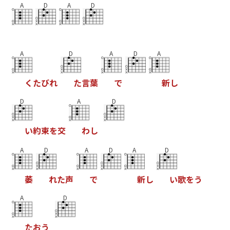
A
D
A
D
A
D
A
D
A
く
た
び
れ
た
言
葉
で
新
し
D
A
D
い
約
束
を
交
わ
し
A
D
A
D
A
D
萎
れ
た
声
で
新
し
い
歌
を
う
A
D
た
お
う