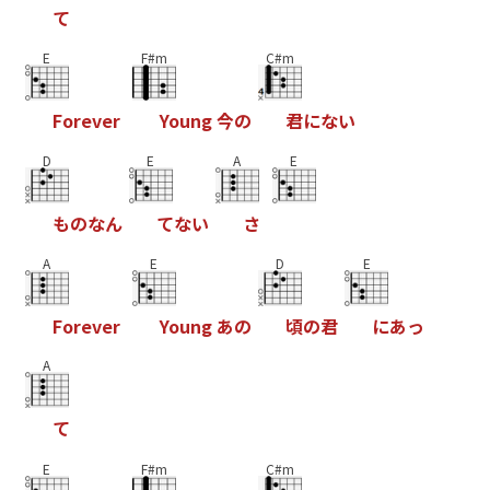
て
E
F#m
C#m
F
o
r
e
v
e
r
Y
o
u
n
g
今
の
君
に
な
い
D
E
A
E
も
の
な
ん
て
な
い
さ
A
E
D
E
F
o
r
e
v
e
r
Y
o
u
n
g
あ
の
頃
の
君
に
あ
っ
A
て
E
F#m
C#m