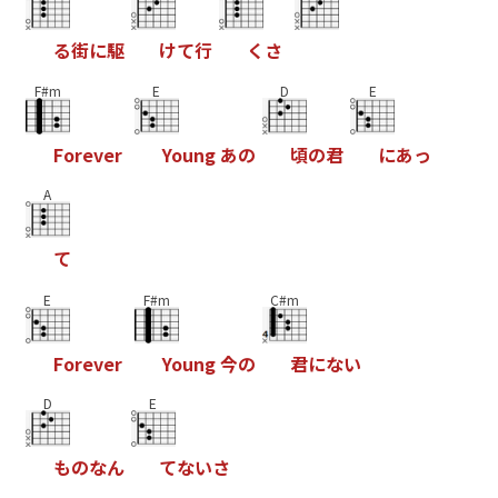
る
街
に
駆
け
て
行
く
さ
F#m
E
D
E
F
o
r
e
v
e
r
Y
o
u
n
g
あ
の
頃
の
君
に
あ
っ
A
て
E
F#m
C#m
F
o
r
e
v
e
r
Y
o
u
n
g
今
の
君
に
な
い
D
E
も
の
な
ん
て
な
い
さ