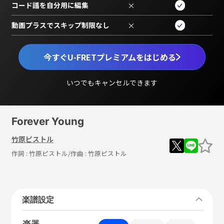
コード譜を自分用に編集
×
動画プラスでスキップ制限なし
×
今すぐU-FRETプレミアムをはじめる
いつでもキャンセルできます
Forever Young
竹原ピストル
作詞 :
竹原ピストル
/作曲 :
竹原ピストル
楽譜設定
楽器