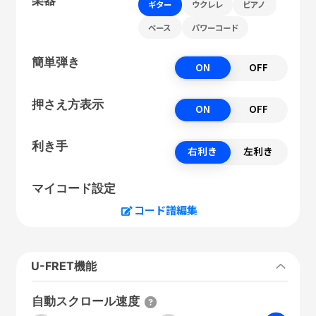
ギター
ウクレレ
ピアノ
ベース
パワーコード
簡単弾き
ON
OFF
押さえ方表示
ON
OFF
利き手
右利き
左利き
マイコード設定
コード譜編集
U-FRET機能
自動スクロール速度