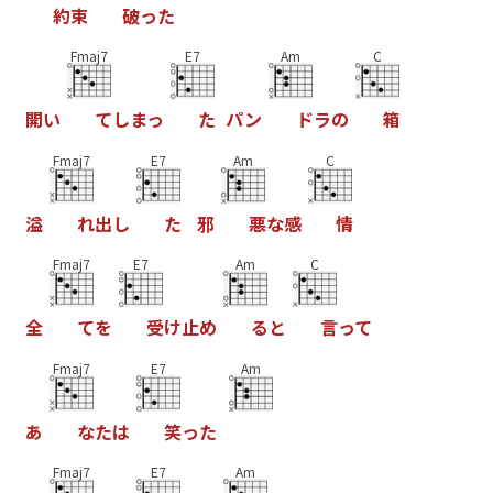
約
束
破
っ
た
Fmaj7
E7
Am
C
開
い
て
し
ま
っ
た
パ
ン
ド
ラ
の
箱
Fmaj7
E7
Am
C
溢
れ
出
し
た
邪
悪
な
感
情
Fmaj7
E7
Am
C
全
て
を
受
け
止
め
る
と
言
っ
て
Fmaj7
E7
Am
あ
な
た
は
笑
っ
た
Fmaj7
E7
Am