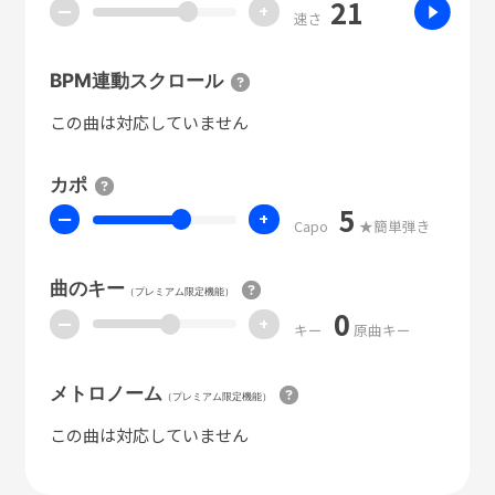
21
ー
+
速さ
BPM連動スクロール
この曲は対応していません
カポ
5
ー
+
Capo
★簡単弾き
曲のキー
（プレミアム限定機能）
0
ー
+
キー
原曲キー
メトロノーム
（プレミアム限定機能）
この曲は対応していません