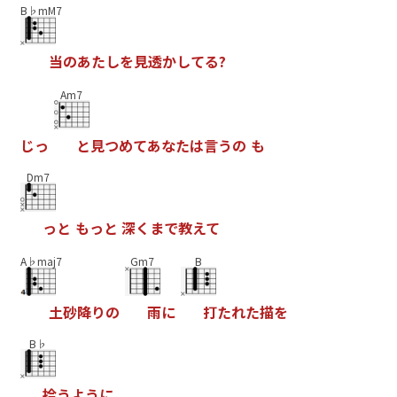
B♭mM7
当
の
あ
た
し
を
見
透
か
し
て
る
?
Am7
じ
っ
と
見
つ
め
て
あ
な
た
は
言
う
の
も
Dm7
っ
と
も
っ
と
深
く
ま
で
教
え
て
A♭maj7
Gm7
B
土
砂
降
り
の
雨
に
打
た
れ
た
描
を
B♭
拾
う
よ
う
に