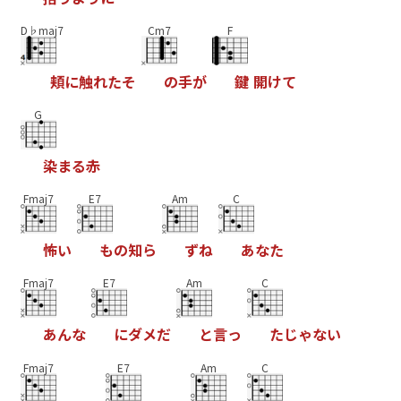
D♭maj7
Cm7
F
頬
に
触
れ
た
そ
の
手
が
鍵
開
け
て
G
染
ま
る
赤
Fmaj7
E7
Am
C
怖
い
も
の
知
ら
ず
ね
あ
な
た
Fmaj7
E7
Am
C
あ
ん
な
に
ダ
メ
だ
と
言
っ
た
じ
ゃ
な
い
Fmaj7
E7
Am
C