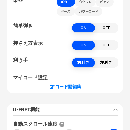
ギター
ウクレレ
ピアノ
ベース
パワーコード
簡単弾き
ON
OFF
押さえ方表示
ON
OFF
利き手
右利き
左利き
マイコード設定
コード譜編集
U-FRET機能
自動スクロール速度