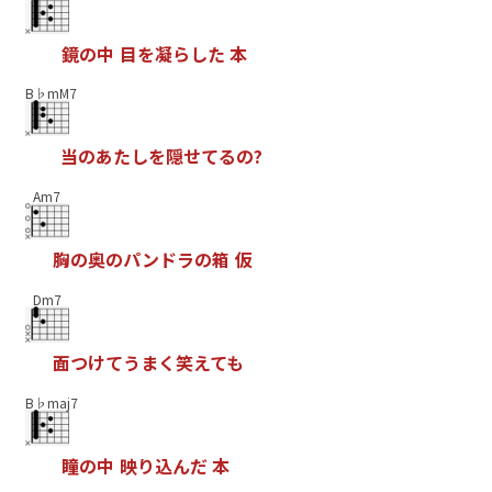
鏡
の
中
目
を
凝
ら
し
た
本
B♭mM7
当
の
あ
た
し
を
隠
せ
て
る
の
?
Am7
胸
の
奥
の
パ
ン
ド
ラ
の
箱
仮
Dm7
面
つ
け
て
う
ま
く
笑
え
て
も
B♭maj7
瞳
の
中
映
り
込
ん
だ
本