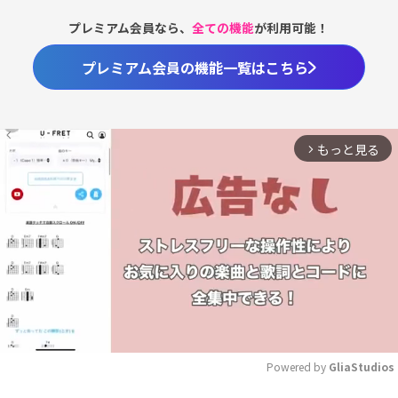
プレミアム会員なら、
全ての機能
が利用可能！
プレミアム会員の機能一覧はこちら
もっと見る
arrow_forward_ios
Powered by 
GliaStudios