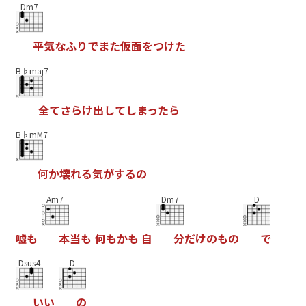
Dm7
平
気
な
ふ
り
で
ま
た
仮
面
を
つ
け
た
B♭maj7
全
て
さ
ら
け
出
し
て
し
ま
っ
た
ら
B♭mM7
何
か
壊
れ
る
気
が
す
る
の
Am7
Dm7
D
嘘
も
本
当
も
何
も
か
も
自
分
だ
け
の
も
の
で
Dsus4
D
い
い
の