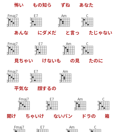
怖
い
も
の
知
ら
ず
ね
あ
な
た
Fmaj7
E7
Am
C
あ
ん
な
に
ダ
メ
だ
と
言
っ
た
じ
ゃ
な
い
Fmaj7
E7
Am
C
見
ち
ゃ
い
け
な
い
も
の
見
た
の
に
Fmaj7
E7
Am
平
気
な
顔
す
る
の
Fmaj7
E7
Am
C
開
け
ち
ゃ
い
け
な
い
パ
ン
ド
ラ
の
箱
Fmaj7
E7
Am
C