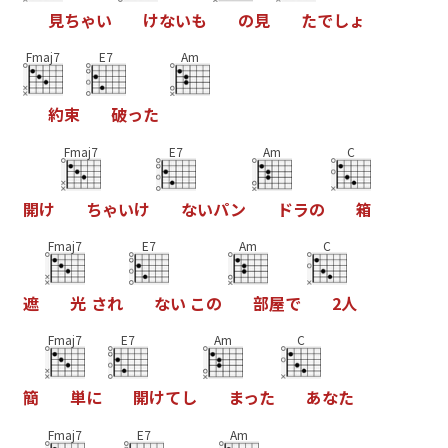
見
ち
ゃ
い
け
な
い
も
の
見
た
で
し
ょ
Fmaj7
E7
Am
約
束
破
っ
た
Fmaj7
E7
Am
C
開
け
ち
ゃ
い
け
な
い
パ
ン
ド
ラ
の
箱
Fmaj7
E7
Am
C
遮
光
さ
れ
な
い
こ
の
部
屋
で
2
人
Fmaj7
E7
Am
C
簡
単
に
開
け
て
し
ま
っ
た
あ
な
た
Fmaj7
E7
Am