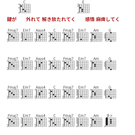
C
E
鍵
が
外
れ
て
解
き
放
た
れ
て
く
感
情
麻
痺
し
て
く
Fmaj7
Em7
Asus4
C
Fmaj7
Em7
Am
G
Fmaj7
Em7
Asus4
C
Fmaj7
Em7
Am
G
Fmaj7
Em7
Asus4
C
Fmaj7
Em7
Am
G
Fmaj7
Em7
Asus4
C
Fmaj7
Em7
Am
B♭