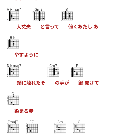
A♭maj7
Gm7
B
大
丈
夫
と
言
っ
て
俯
く
あ
た
し
あ
B♭
や
す
よ
う
に
D♭maj7
Cm7
F
頬
に
触
れ
た
そ
の
手
が
鍵
開
け
て
G
染
ま
る
赤
Fmaj7
E7
Am
C