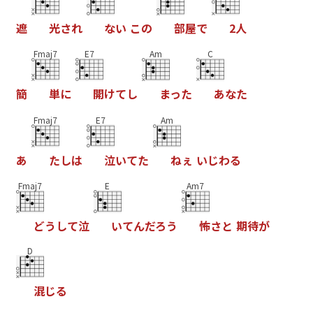
遮
光
さ
れ
な
い
こ
の
部
屋
で
2
人
Fmaj7
E7
Am
C
簡
単
に
開
け
て
し
ま
っ
た
あ
な
た
Fmaj7
E7
Am
あ
た
し
は
泣
い
て
た
ね
ぇ
い
じ
わ
る
Fmaj7
E
Am7
ど
う
し
て
泣
い
て
ん
だ
ろ
う
怖
さ
と
期
待
が
D
混
じ
る