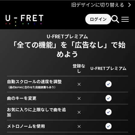
旧デザインに切り替える
ログイン
U-FRETプレミアム
「全ての機能」を
「広告なし」で始
めよう
登録な
U-FRETプレミアム
し
自動スクロールの速度を調整
×
（曲のBPMに合わせた自動調整もあり）
曲のキーを変更
×
お気に入りに上限なしで曲を追
×
加
メトロノームを使用
×