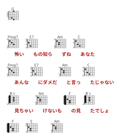
G
Fmaj7
E7
Am
C
怖
い
も
の
知
ら
ず
ね
あ
な
た
Fmaj7
E7
Am
C
あ
ん
な
に
ダ
メ
だ
と
言
っ
た
じ
ゃ
な
い
B♭
Am
F
B♭
見
ち
ゃ
い
け
な
い
も
の
見
た
で
し
ょ
F
E
Am