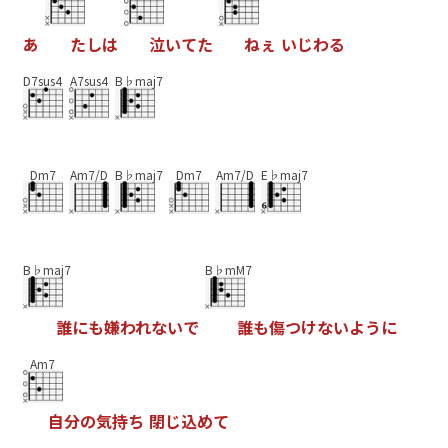
あ
た
し
は
泣
い
て
た
ね
ぇ
い
じ
わ
る
D7sus4
A7sus4
B♭maj7
Dm7
Am7/D
B♭maj7
Dm7
Am7/D
E♭maj7
B♭maj7
B♭mM7
誰
に
も
嫌
わ
れ
な
い
で
誰
も
傷
つ
け
な
い
よ
う
に
Am7
自
分
の
気
持
ち
閉
じ
込
め
て