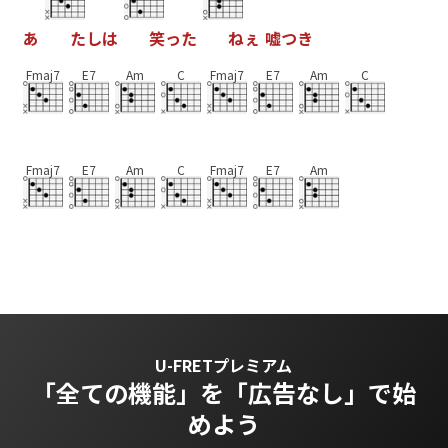
あ
た
し
は
笑
っ
た
ね
ぇ
嘘
つ
き
Fmaj7
E7
Am
C
Fmaj7
E7
Am
C
Fmaj7
E7
Am
C
Fmaj7
E7
Am
U-FRETプレミアム
「全ての機能」を
「広告なし」で始
めよう