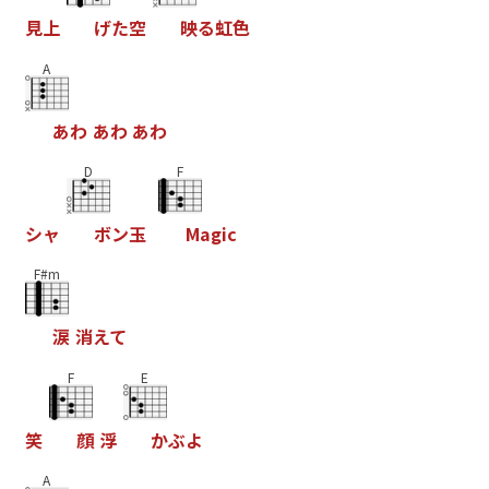
見
上
げ
た
空
映
る
虹
色
A
あ
わ
あ
わ
あ
わ
D
F
シ
ャ
ボ
ン
玉
M
a
g
i
c
F#m
涙
消
え
て
F
E
笑
顔
浮
か
ぶ
よ
A