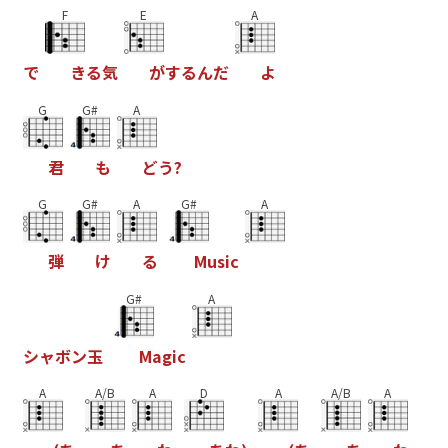
F
E
A
で
き
る
気
が
す
る
ん
だ
よ
G
G#
A
君
も
ど
う
?
G
G#
A
G#
A
弾
け
る
M
u
s
i
c
G#
A
シ
ャ
ボ
ン
玉
M
a
g
i
c
A
A/B
A
D
A
A/B
A