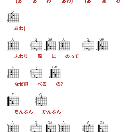
(
あ
あ
わ
あ
わ
)
(
あ
あ
わ
D
あ
わ
)
A
G
G#
A
G
G#
ふ
わ
り
風
に
の
っ
て
A
G
G#
な
ぜ
飛
べ
る
の
?
F
G
ち
ん
ぷ
ん
か
ん
ぷ
ん
A
G
G#
A
G
G#