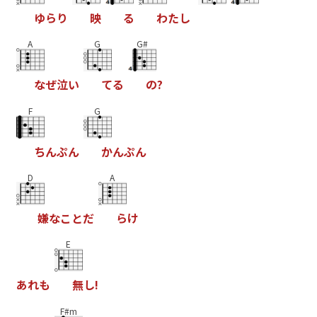
ゆ
ら
り
映
る
わ
た
し
A
G
G#
な
ぜ
泣
い
て
る
の
?
F
G
ち
ん
ぷ
ん
か
ん
ぷ
ん
D
A
嫌
な
こ
と
だ
ら
け
E
あ
れ
も
無
し
!
F#m