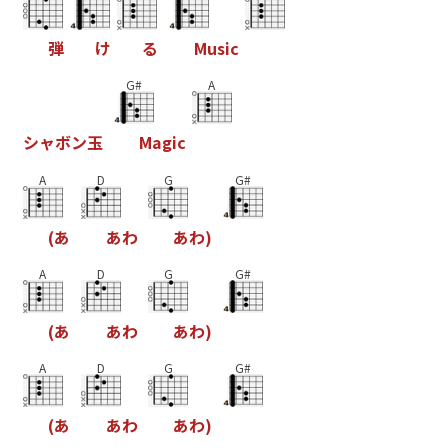
弾
け
る
M
u
s
i
c
G#
A
シ
ャ
ボ
ン
玉
M
a
g
i
c
A
D
G
G#
(
あ
あ
わ
あ
わ
)
A
D
G
G#
(
あ
あ
わ
あ
わ
)
A
D
G
G#
(
あ
あ
わ
あ
わ
)