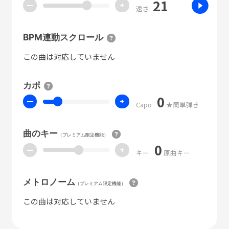
21
ー
+
速さ
BPM連動スクロール
この曲は対応していません
カポ
0
ー
+
Capo
★簡単弾き
曲のキー
（プレミアム限定機能）
0
ー
+
キー
原曲キー
メトロノーム
（プレミアム限定機能）
この曲は対応していません