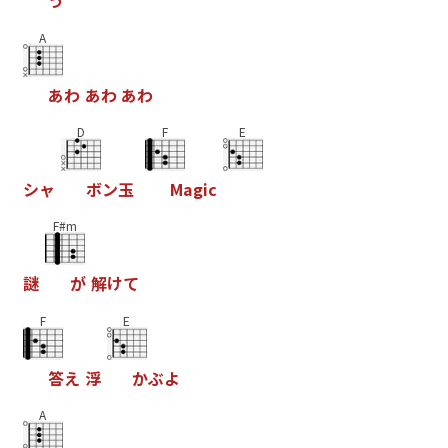
う
A
あ
わ
あ
わ
あ
わ
D
F
E
シ
ャ
ボ
ン
玉
M
a
g
i
c
F#m
謎
が
解
け
て
F
E
答
え
浮
か
ぶ
よ
A