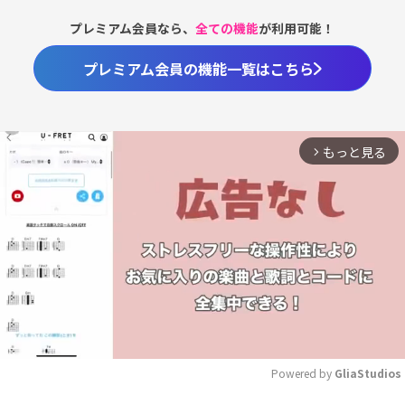
プレミアム会員なら、
全ての機能
が利用可能！
プレミアム会員の機能一覧はこちら
もっと見る
arrow_forward_ios
Powered by 
GliaStudios