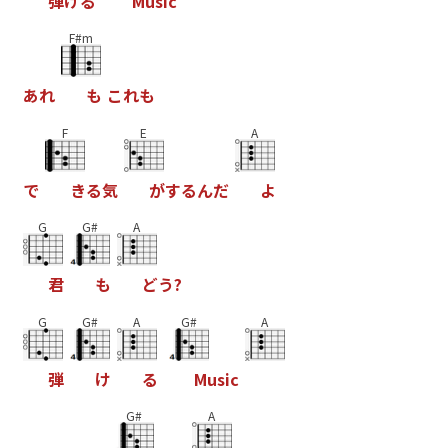
弾
け
る
M
u
s
i
c
F#m
あ
れ
も
こ
れ
も
F
E
A
で
き
る
気
が
す
る
ん
だ
よ
G
G#
A
君
も
ど
う
?
G
G#
A
G#
A
弾
け
る
M
u
s
i
c
G#
A