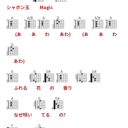
シ
ャ
ボ
ン
玉
M
a
g
i
c
A
A/B
A
D
A
A/B
A
(
あ
あ
わ
あ
わ
)
(
あ
あ
わ
D
あ
わ
)
A
G
G#
A
G
G#
ふ
れ
る
花
の
香
り
A
G
G#
な
ぜ
咲
い
て
る
の
?
F
G