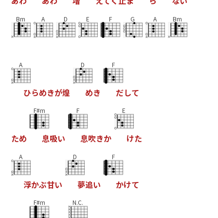
あ
わ
あ
わ
増
え
て
く
止
ま
ら
な
い
Bm
A
D
E
F
G
A
Bm
A
D
F
ひ
ら
め
き
が
煌
め
き
だ
し
て
F#m
F
E
た
め
息
吸
い
息
吹
き
か
け
た
A
D
F
浮
か
ぶ
甘
い
夢
追
い
か
け
て
F#m
N.C.