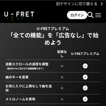
旧デザインに切り替える
ログイン
U-FRETプレミアム
「全ての機能」を
「広告なし」で始
めよう
登録な
U-FRETプレミアム
し
自動スクロールの速度を調整
×
（曲のBPMに合わせた自動調整もあり）
曲のキーを変更
×
お気に入りに上限なしで曲を追
×
加
メトロノームを使用
×