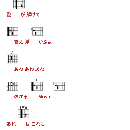
謎
が
解
け
て
F
E
答
え
浮
か
ぶ
よ
A
あ
わ
あ
わ
あ
わ
D
F
E
弾
け
る
M
u
s
i
c
F#m
あ
れ
も
こ
れ
も