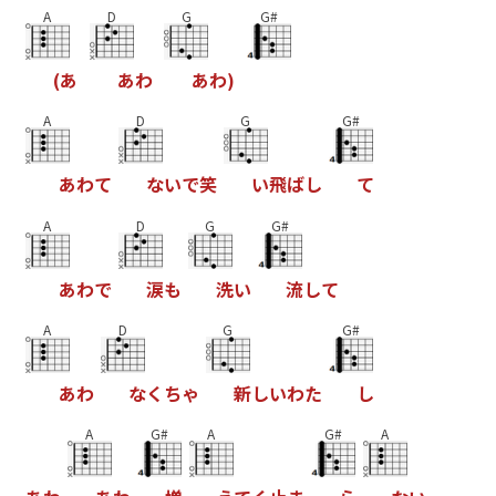
A
D
G
G#
(
あ
あ
わ
あ
わ
)
A
D
G
G#
あ
わ
て
な
い
で
笑
い
飛
ば
し
て
A
D
G
G#
あ
わ
で
涙
も
洗
い
流
し
て
A
D
G
G#
あ
わ
な
く
ち
ゃ
新
し
い
わ
た
し
A
G#
A
G#
A