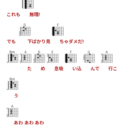
こ
れ
も
無
理
!
D
F
で
も
下
ば
か
り
見
ち
ゃ
ダ
メ
だ
!
Bm
A
D
E
F
G
A
た
め
息
吸
い
込
ん
で
行
こ
Bm
う
A
あ
わ
あ
わ
あ
わ