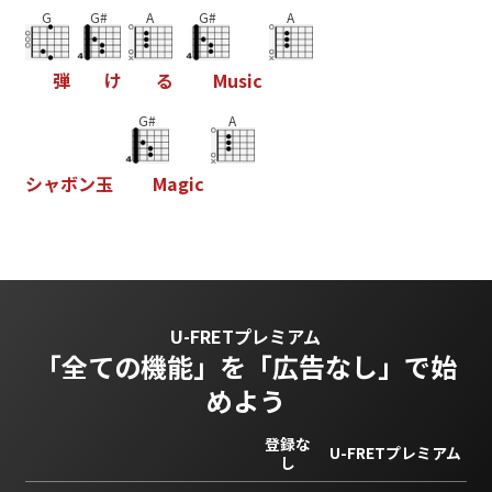
G
G#
A
G#
A
弾
け
る
M
u
s
i
c
G#
A
シ
ャ
ボ
ン
玉
M
a
g
i
c
U-FRETプレミアム
「全ての機能」を
「広告なし」で始
めよう
登録な
U-FRETプレミアム
し