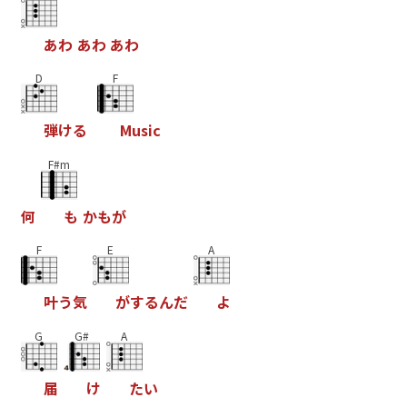
あ
わ
あ
わ
あ
わ
D
F
弾
け
る
M
u
s
i
c
F#m
何
も
か
も
が
F
E
A
叶
う
気
が
す
る
ん
だ
よ
G
G#
A
届
け
た
い