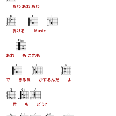
あ
わ
あ
わ
あ
わ
D
F
E
弾
け
る
M
u
s
i
c
F#m
あ
れ
も
こ
れ
も
F
E
A
で
き
る
気
が
す
る
ん
だ
よ
G
G#
A
君
も
ど
う
?
G
G#
A
G#
A