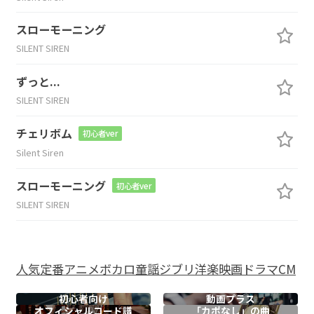
スローモーニング
SILENT SIREN
ずっと...
SILENT SIREN
チェリボム
初心者ver
Silent Siren
スローモーニング
初心者ver
SILENT SIREN
人気
定番
アニメ
ボカロ
童謡
ジブリ
洋楽
映画
ドラマ
CM
初心者向け
動画プラス
オフィシャル
コード譜
「カポなし」の曲