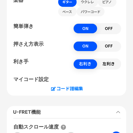
ギター
ウクレレ
ピアノ
ベース
パワーコード
簡単弾き
ON
OFF
押さえ方表示
ON
OFF
利き手
右利き
左利き
マイコード設定
コード譜編集
U-FRET機能
自動スクロール速度