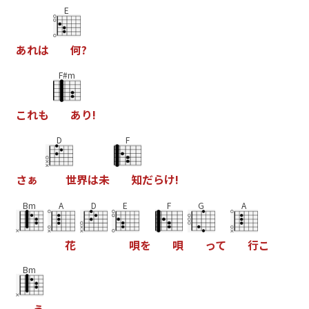
E
あ
れ
は
何
?
F#m
こ
れ
も
あ
り
!
D
F
さ
ぁ
世
界
は
未
知
だ
ら
け
!
Bm
A
D
E
F
G
A
花
唄
を
唄
っ
て
行
こ
Bm