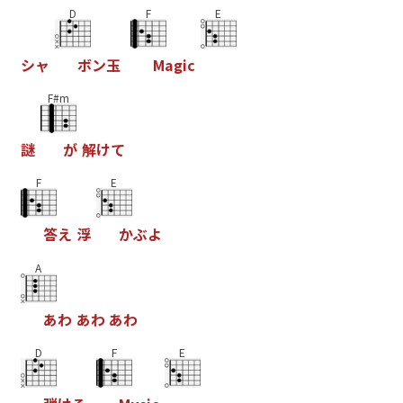
D
F
E
シ
ャ
ボ
ン
玉
M
a
g
i
c
F#m
謎
が
解
け
て
F
E
答
え
浮
か
ぶ
よ
A
あ
わ
あ
わ
あ
わ
D
F
E