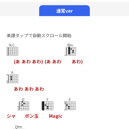
Mute
通常ver
楽譜タップで自動スクロール開始
N.C.
Bm
(
あ
あ
わ
あ
わ
)
(
あ
あ
わ
あ
わ
)
A
あ
わ
あ
わ
あ
わ
D
F
E
シ
ャ
ボ
ン
玉
M
a
g
i
c
F#m