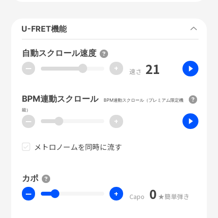
U-FRET機能
自動スクロール速度
21
ー
+
速さ
BPM連動スクロール
BPM連動スクロール（プレミアム限定機
能）
ー
+
メトロノームを同時に流す
カポ
0
ー
+
Capo
★簡単弾き