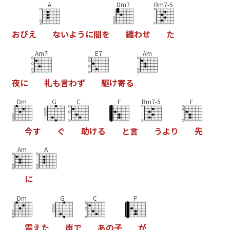
A
Dm7
Bm7-5
お
び
え
な
い
よ
う
に
闇
を
纏
わ
せ
た
Am7
E7
Am
夜
に
礼
も
言
わ
ず
駆
け
寄
る
Dm
G
C
F
Bm7-5
E
今
す
ぐ
助
け
る
と
言
う
よ
り
先
Am
A
に
Dm
G
C
F
震
え
た
声
で
あ
の
子
が