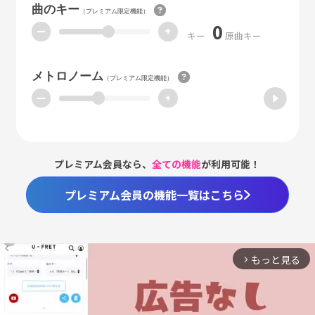
曲のキー
（プレミアム限定機能）
0
ー
+
キー
原曲キー
メトロノーム
（プレミアム限定機能）
ー
+
プレミアム会員なら、
全ての機能
が利用可能！
プレミアム会員の機能一覧はこちら
もっと見る
arrow_forward_ios