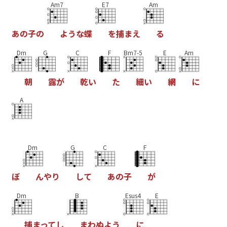
Am7
E7
Am
あ
の
子
の
よ
う
な
蝶
を
捕
ま
え
る
Dm
G
C
F
Bm7-5
E
Am
朝
露
が
乾
い
た
細
い
網
に
A
Dm
G
C
F
ぼ
ん
や
り
し
て
あ
の
子
が
Dm
B
Esus4
E
捕
ま
っ
て
し
ま
わ
ぬ
よ
う
に