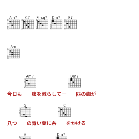
Am7
C7
Fmaj7
Dm7
E7
Am
Am7
Dm7
今
日
も
腹
を
減
ら
し
て
一
匹
の
蜘
が
G
C
八
つ
の
青
い
葉
に
糸
を
か
け
る
A
Dm7