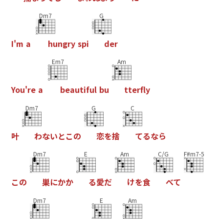
Dm7
G
I
'
m
a
h
u
n
g
r
y
s
p
i
d
e
r
Em7
Am
Y
o
u
'
r
e
a
b
e
a
u
t
i
f
u
l
b
u
t
t
e
r
f
y
Dm7
G
C
叶
わ
な
い
と
こ
の
恋
を
捨
て
る
な
ら
Dm7
E
Am
C/G
F#m7-5
こ
の
巣
に
か
か
る
愛
だ
け
を
食
べ
て
Dm7
E
Am