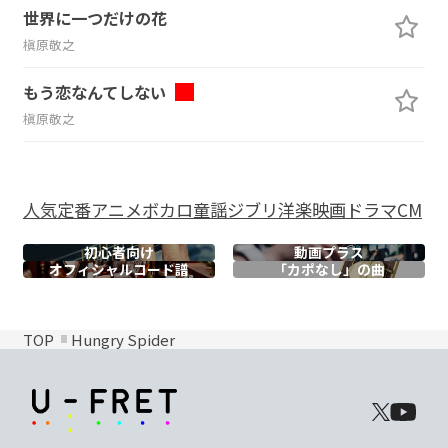
世界に一つだけの花
槇原敬之
もう恋なんてしない
槇原敬之
人気
定番
アニメ
ボカロ
童謡
ジブリ
洋楽
映画
ドラマ
CM
初心者向け
動画プラス
オフィシャル
コード譜
「カポなし」の曲
TOP
Hungry Spider