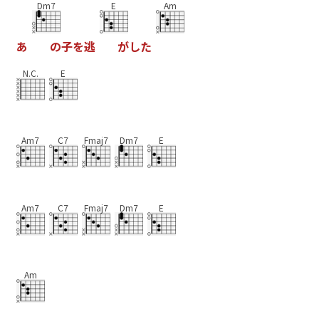
Dm7
E
Am
あ
の
子
を
逃
が
し
た
N.C.
E
Am7
C7
Fmaj7
Dm7
E
Am7
C7
Fmaj7
Dm7
E
Am