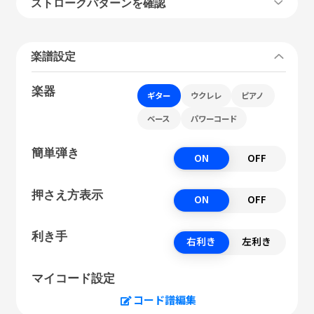
ストロークパターンを確認
楽譜設定
楽器
ギター
ウクレレ
ピアノ
ベース
パワーコード
簡単弾き
ON
OFF
押さえ方表示
ON
OFF
利き手
右利き
左利き
マイコード設定
コード譜編集