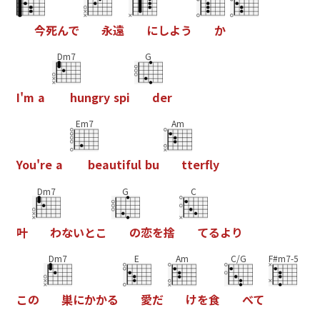
今
死
ん
で
永
遠
に
し
よ
う
か
Dm7
G
I
'
m
a
h
u
n
g
r
y
s
p
i
d
e
r
Em7
Am
Y
o
u
'
r
e
a
b
e
a
u
t
i
f
u
l
b
u
t
t
e
r
f
y
Dm7
G
C
叶
わ
な
い
と
こ
の
恋
を
捨
て
る
よ
り
Dm7
E
Am
C/G
F#m7-5
こ
の
巣
に
か
か
る
愛
だ
け
を
食
べ
て