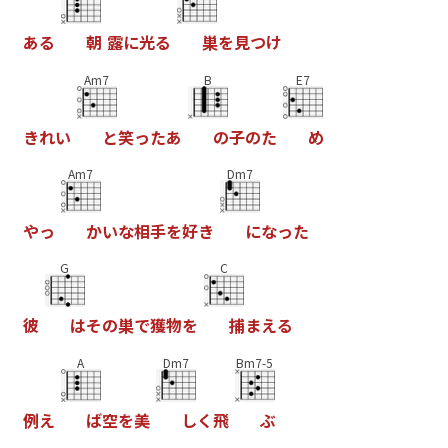
あ
る
朝
露
に
光
る
巣
を
見
つ
け
Am7
B
E7
き
れ
い
と
笑
っ
た
あ
の
子
の
た
め
Am7
Dm7
や
っ
か
い
な
相
手
を
好
き
に
な
っ
た
G
C
彼
は
そ
の
巣
で
獲
物
を
捕
ま
え
る
A
Dm7
Bm7-5
例
え
ば
空
を
美
し
く
飛
ぶ