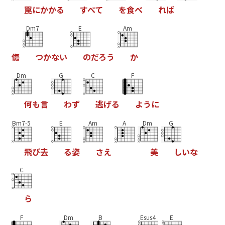
罠
に
か
か
る
す
べ
て
を
食
べ
れ
ば
Dm7
E
Am
傷
つ
か
な
い
の
だ
ろ
う
か
Dm
G
C
F
何
も
言
わ
ず
逃
げ
る
よ
う
に
Bm7-5
E
Am
A
Dm
G
飛
び
去
る
姿
さ
え
美
し
い
な
C
ら
F
Dm
B
Esus4
E