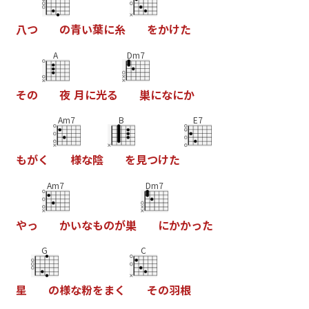
八
つ
の
青
い
葉
に
糸
を
か
け
た
A
Dm7
そ
の
夜
月
に
光
る
巣
に
な
に
か
Am7
B
E7
も
が
く
様
な
陰
を
見
つ
け
た
Am7
Dm7
や
っ
か
い
な
も
の
が
巣
に
か
か
っ
た
G
C
星
の
様
な
粉
を
ま
く
そ
の
羽
根