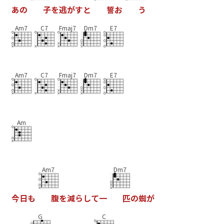
あ
の
子
を
逃
が
す
と
誓
お
う
Am7
C7
Fmaj7
Dm7
E7
Am7
C7
Fmaj7
Dm7
E7
Am
Am7
Dm7
今
日
も
腹
を
減
ら
し
て
一
匹
の
蜘
が
G
C