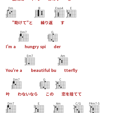
Dm
B
Esus4
E
"
助
け
て
"
と
繰
り
返
す
Dm7
G
I
'
m
a
h
u
n
g
r
y
s
p
i
d
e
r
Em7
Am
Y
o
u
'
r
e
a
b
e
a
u
t
i
f
u
l
b
u
t
t
e
r
f
y
Dm7
G
C
叶
わ
な
い
な
ら
こ
の
恋
を
捨
て
て
Dm7
E
Am
C/G
F#m7-5