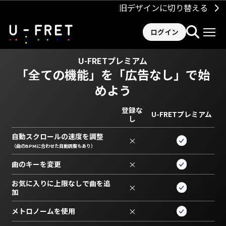
旧デザインに切り替える
ログイン
U-FRETプレミアム
「全ての機能」を
「広告なし」で始
めよう
登録な
U-FRETプレミアム
し
自動スクロールの速度を調整
×
（曲のBPMに合わせた自動調整もあり）
曲のキーを変更
×
お気に入りに上限なしで曲を追
×
加
メトロノームを使用
×