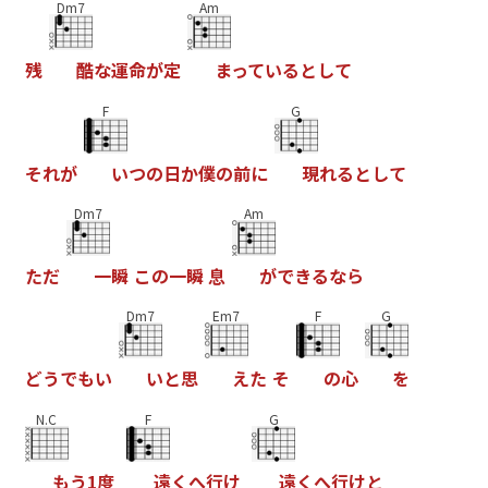
Dm7
Am
残
酷
な
運
命
が
定
ま
っ
て
い
る
と
し
て
F
G
そ
れ
が
い
つ
の
日
か
僕
の
前
に
現
れ
る
と
し
て
Dm7
Am
た
だ
一
瞬
こ
の
一
瞬
息
が
で
き
る
な
ら
Dm7
Em7
F
G
ど
う
で
も
い
い
と
思
え
た
そ
の
心
を
N.C
F
G
も
う
1
度
遠
く
へ
行
け
遠
く
へ
行
け
と