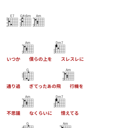
E7
G#dim
Am
Am
Dm7
い
つ
か
僕
ら
の
上
を
ス
レ
ス
レ
に
G
Am
通
り
過
ぎ
て
っ
た
あ
の
飛
行
機
を
Am
Dm7
不
思
議
な
く
ら
い
に
憶
え
て
る
G
Am