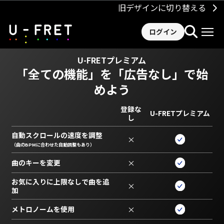
旧デザインに切り替える
ログイン
U-FRETプレミアム
「全ての機能」を
「広告なし」で始
めよう
登録な
U-FRETプレミアム
し
自動スクロールの速度を調整
×
（曲のBPMに合わせた自動調整もあり）
曲のキーを変更
×
お気に入りに上限なしで曲を追
×
加
メトロノームを使用
×