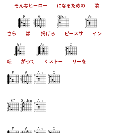
そ
ん
な
ヒ
ー
ロ
ー
に
な
る
た
め
の
歌
F
G
G#dim
Am
さ
ら
ば
掲
げ
ろ
ピ
ー
ス
サ
イ
ン
G#
A#
C
転
が
っ
て
く
ス
ト
ー
リ
ー
を
F
G
Am
C
E7
G#dim
Am
F
G
Am
C