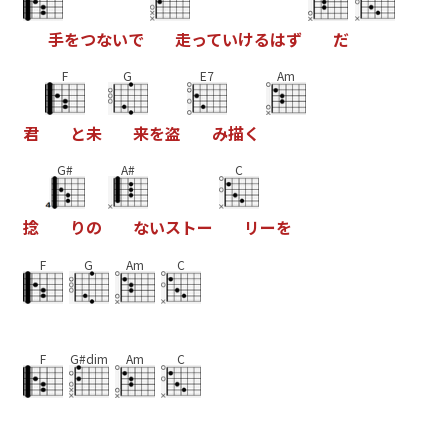
手
を
つ
な
い
で
走
っ
て
い
け
る
は
ず
だ
F
G
E7
Am
君
と
未
来
を
盗
み
描
く
G#
A#
C
捻
り
の
な
い
ス
ト
ー
リ
ー
を
F
G
Am
C
F
G#dim
Am
C