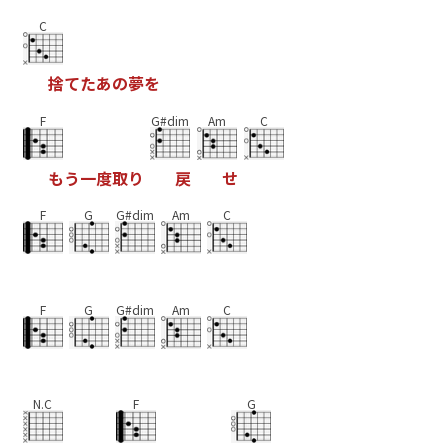
C
捨
て
た
あ
の
夢
を
F
G#dim
Am
C
も
う
一
度
取
り
戻
せ
F
G
G#dim
Am
C
F
G
G#dim
Am
C
N.C
F
G