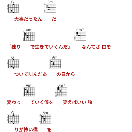
G
Am
大
事
だ
っ
た
ん
だ
Am
Dm7
「
独
り
で
生
き
て
い
く
ん
だ
」
な
ん
て
さ
口
を
G
Am
つ
い
て
叫
ん
だ
あ
の
日
か
ら
Am
Dm7
変
わ
っ
て
い
く
僕
を
笑
え
ば
い
い
独
G
Am
り
が
怖
い
僕
を