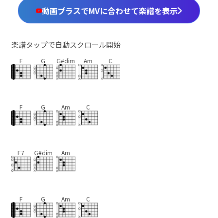
動画プラスでMVに合わせて楽譜を表示
楽譜タップで自動スクロール開始
F
G
G#dim
Am
C
F
G
Am
C
E7
G#dim
Am
F
G
Am
C