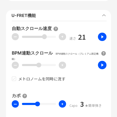
U-FRET機能
自動スクロール速度
21
ー
+
速さ
BPM連動スクロール
BPM連動スクロール（プレミアム限定機
能）
ー
+
メトロノームを同時に流す
カポ
3
ー
+
Capo
★簡単弾き