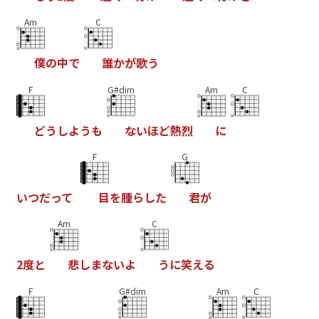
Am
C
僕
の
中
で
誰
か
が
歌
う
F
G#dim
Am
C
ど
う
し
よ
う
も
な
い
ほ
ど
熱
烈
に
F
G
い
つ
だ
っ
て
目
を
腫
ら
し
た
君
が
Am
C
2
度
と
悲
し
ま
な
い
よ
う
に
笑
え
る
F
G#dim
Am
C