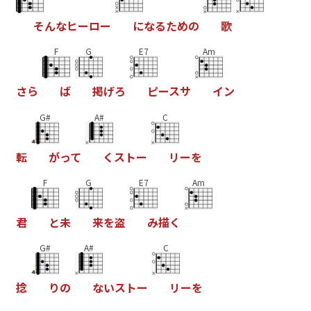
そ
ん
な
ヒ
ー
ロ
ー
に
な
る
た
め
の
歌
F
G
E7
Am
さ
ら
ば
掲
げ
ろ
ピ
ー
ス
サ
イ
ン
G#
A#
C
転
が
っ
て
く
ス
ト
ー
リ
ー
を
F
G
E7
Am
君
と
未
来
を
盗
み
描
く
G#
A#
C
捻
り
の
な
い
ス
ト
ー
リ
ー
を