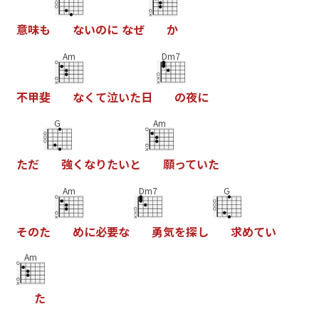
意
味
も
な
い
の
に
な
ぜ
か
Am
Dm7
不
甲
斐
な
く
て
泣
い
た
日
の
夜
に
G
Am
た
だ
強
く
な
り
た
い
と
願
っ
て
い
た
Am
Dm7
G
そ
の
た
め
に
必
要
な
勇
気
を
探
し
求
め
て
い
Am
た