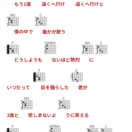
も
う
1
度
遠
く
へ
行
け
遠
く
へ
行
け
と
Am
C
僕
の
中
で
誰
か
が
歌
う
F
G#dim
Am
C
ど
う
し
よ
う
も
な
い
ほ
ど
熱
烈
に
F
G
い
つ
だ
っ
て
目
を
腫
ら
し
た
君
が
Am
C
2
度
と
悲
し
ま
な
い
よ
う
に
笑
え
る
F
G#dim
Am
C