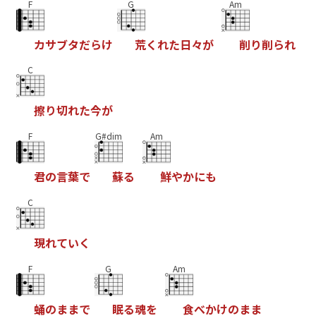
F
G
Am
カ
サ
ブ
タ
だ
ら
け
荒
く
れ
た
日
々
が
削
り
削
ら
れ
C
擦
り
切
れ
た
今
が
F
G#dim
Am
君
の
言
葉
で
蘇
る
鮮
や
か
に
も
C
現
れ
て
い
く
F
G
Am
蛹
の
ま
ま
で
眠
る
魂
を
食
べ
か
け
の
ま
ま