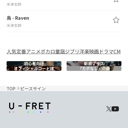
米津玄師
烏 - Raven
米津玄師
人気
定番
アニメ
ボカロ
童謡
ジブリ
洋楽
映画
ドラマ
CM
初心者向け
動画プラス
オフィシャル
コード譜
「カポなし」の曲
TOP
ピースサイン