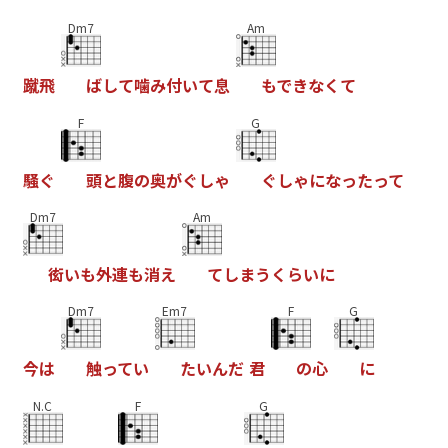
Dm7
Am
蹴
飛
ば
し
て
噛
み
付
い
て
息
も
で
き
な
く
て
F
G
騒
ぐ
頭
と
腹
の
奥
が
ぐ
し
ゃ
ぐ
し
ゃ
に
な
っ
た
っ
て
Dm7
Am
衒
い
も
外
連
も
消
え
て
し
ま
う
く
ら
い
に
Dm7
Em7
F
G
今
は
触
っ
て
い
た
い
ん
だ
君
の
心
に
N.C
F
G