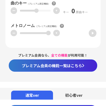
曲のキー
（プレミアム限定機能）
0
ー
+
キー
原曲キー
メトロノーム
（プレミアム限定機能）
ー
+
プレミアム会員なら、
全ての機能
が利用可能！
プレミアム会員の機能一覧はこちら
Loaded
:
98.37%
/
Unmute
通常ver
初心者ver