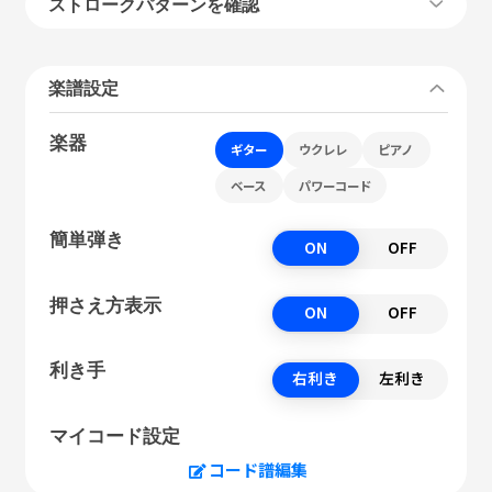
ストロークパターンを確認
楽譜設定
楽器
ギター
ウクレレ
ピアノ
ベース
パワーコード
簡単弾き
ON
OFF
押さえ方表示
ON
OFF
利き手
右利き
左利き
マイコード設定
コード譜編集