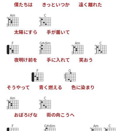
僕
た
ち
は
き
っ
と
い
つ
か
遠
く
離
れ
た
Am
C
太
陽
に
す
ら
手
が
届
い
て
F
G#dim
Am
C
夜
明
け
前
を
手
に
入
れ
て
笑
お
う
F
G
そ
う
や
っ
て
青
く
燃
え
る
色
に
染
ま
り
Am
C
お
ぼ
ろ
げ
な
街
の
向
こ
う
へ
F
G#dim
Am
C