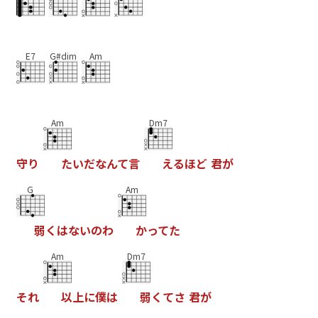
E7
G#dim
Am
Am
Dm7
守
り
た
い
だ
な
ん
て
言
え
る
ほ
ど
君
が
G
Am
弱
く
は
な
い
の
わ
か
っ
て
た
Am
Dm7
そ
れ
以
上
に
僕
は
弱
く
て
さ
君
が