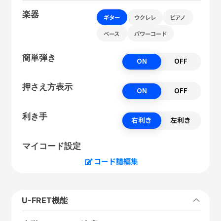
楽器
ギター
ウクレレ
ピアノ
ベース
パワーコード
簡単弾き
ON
OFF
押さえ方表示
ON
OFF
利き手
右利き
左利き
マイコード設定
コード譜編集
U-FRET機能