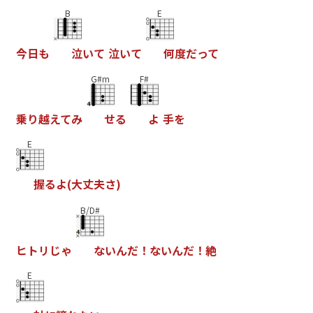
B
E
今
日
も
泣
い
て
泣
い
て
何
度
だ
っ
て
G#m
F#
乗
り
越
え
て
み
せ
る
よ
手
を
E
握
る
よ
(
大
丈
夫
さ
)
B/D#
ヒ
ト
リ
じ
ゃ
な
い
ん
だ
！
な
い
ん
だ
！
絶
E