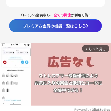
プレミアム会員なら、
全ての機能
が利用可能！
プレミアム会員の機能一覧はこちら
もっと見る
arrow_forward_ios
Powered by 
GliaStudios