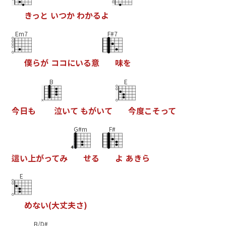
き
っ
と
い
つ
か
わ
か
る
よ
Em7
F#7
僕
ら
が
コ
コ
に
い
る
意
味
を
B
E
今
日
も
泣
い
て
も
が
い
て
今
度
こ
そ
っ
て
G#m
F#
這
い
上
が
っ
て
み
せ
る
よ
あ
き
ら
E
め
な
い
(
大
丈
夫
さ
)
B/D#