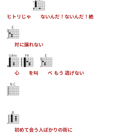
ヒ
ト
リ
じ
ゃ
な
い
ん
だ
！
な
い
ん
だ
！
絶
E
対
に
譲
れ
な
い
G#m
F#
E
心
を
叫
べ
も
う
逃
げ
な
い
N.C
B
初
め
て
会
う
人
ば
か
り
の
街
に