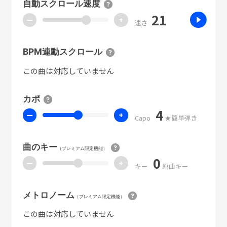
自動スクロール速度
21
ー
+
速さ
BPM連動スクロール
この曲は対応していません
カポ
4
ー
+
Capo
★簡単弾き
曲のキー
（プレミアム限定機能）
0
ー
+
キー
原曲キー
メトロノーム
（プレミアム限定機能）
この曲は対応していません