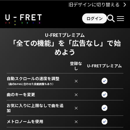
旧デザインに切り替える
ログイン
U-FRETプレミアム
「全ての機能」を
「広告なし」で始
めよう
登録な
U-FRETプレミアム
し
自動スクロールの速度を調整
×
（曲のBPMに合わせた自動調整もあり）
曲のキーを変更
×
お気に入りに上限なしで曲を追
×
加
メトロノームを使用
×