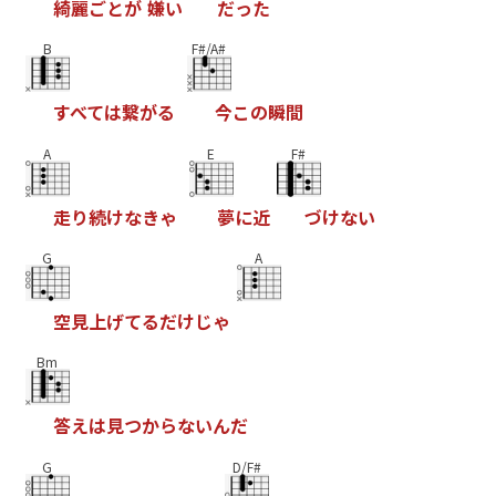
綺
麗
ご
と
が
嫌
い
だ
っ
た
B
F#/A#
す
べ
て
は
繋
が
る
今
こ
の
瞬
間
A
E
F#
走
り
続
け
な
き
ゃ
夢
に
近
づ
け
な
い
G
A
空
見
上
げ
て
る
だ
け
じ
ゃ
Bm
答
え
は
見
つ
か
ら
な
い
ん
だ
G
D/F#