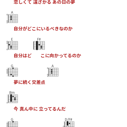
恋
し
く
て
遠
ざ
か
る
あ
の
日
の
夢
A
自
分
が
ど
こ
に
い
る
べ
き
な
の
か
E
F#
自
分
は
ど
こ
に
向
か
っ
て
る
の
か
G
A
夢
に
続
く
交
差
点
Bm
今
真
ん
中
に
立
っ
て
る
ん
だ
G
D/F#