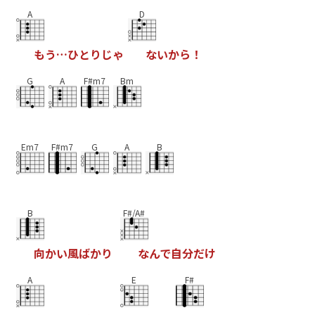
A
D
も
う
…
ひ
と
り
じ
ゃ
な
い
か
ら
！
G
A
F#m7
Bm
Em7
F#m7
G
A
B
B
F#/A#
向
か
い
風
ば
か
り
な
ん
で
自
分
だ
け
A
E
F#