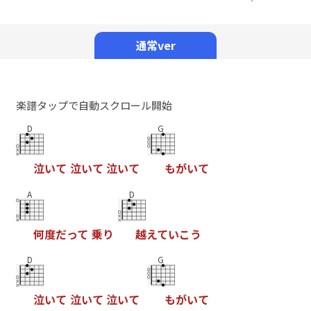
Mute
通常ver
楽譜タップで自動スクロール開始
D
G
泣
い
て
泣
い
て
泣
い
て
も
が
い
て
A
D
何
度
だ
っ
て
乗
り
越
え
て
い
こ
う
D
G
泣
い
て
泣
い
て
泣
い
て
も
が
い
て