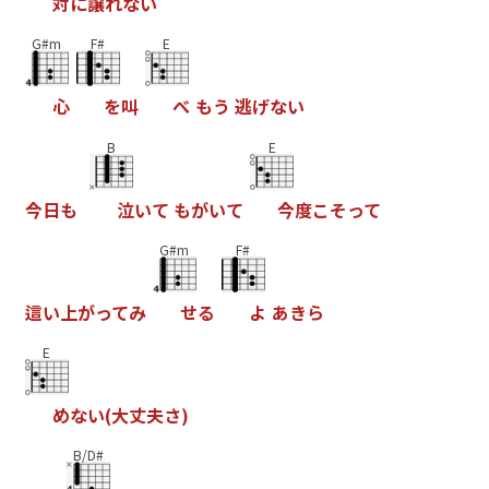
対
に
譲
れ
な
い
G#m
F#
E
心
を
叫
べ
も
う
逃
げ
な
い
B
E
今
日
も
泣
い
て
も
が
い
て
今
度
こ
そ
っ
て
G#m
F#
這
い
上
が
っ
て
み
せ
る
よ
あ
き
ら
E
め
な
い
(
大
丈
夫
さ
)
B/D#