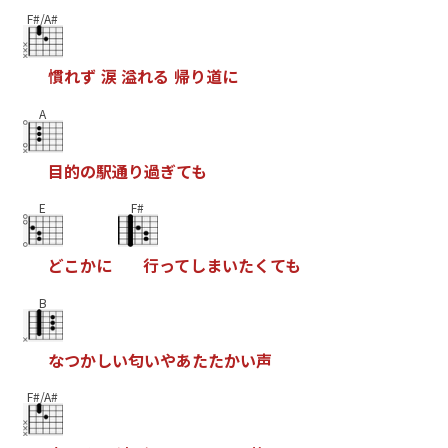
F#/A#
慣
れ
ず
涙
溢
れ
る
帰
り
道
に
A
目
的
の
駅
通
り
過
ぎ
て
も
E
F#
ど
こ
か
に
行
っ
て
し
ま
い
た
く
て
も
B
な
つ
か
し
い
匂
い
や
あ
た
た
か
い
声
F#/A#