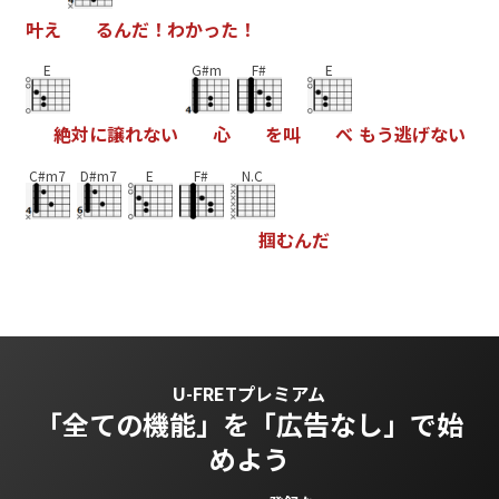
叶
え
る
ん
だ
！
わ
か
っ
た
！
E
G#m
F#
E
絶
対
に
譲
れ
な
い
心
を
叫
べ
も
う
逃
げ
な
い
C#m7
D#m7
E
F#
N.C
掴
む
ん
だ
U-FRETプレミアム
「全ての機能」を
「広告なし」で始
めよう