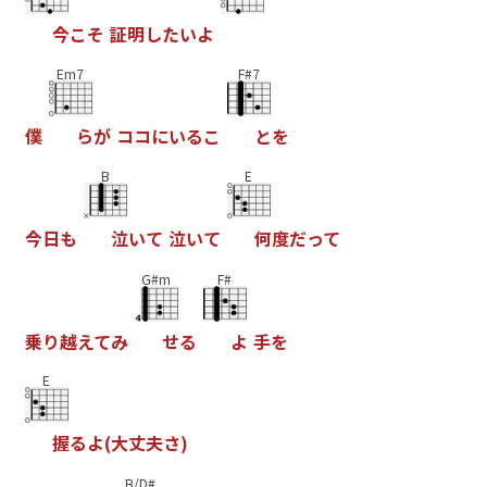
今
こ
そ
証
明
し
た
い
よ
Em7
F#7
僕
ら
が
コ
コ
に
い
る
こ
と
を
B
E
今
日
も
泣
い
て
泣
い
て
何
度
だ
っ
て
G#m
F#
乗
り
越
え
て
み
せ
る
よ
手
を
E
握
る
よ
(
大
丈
夫
さ
)
B/D#