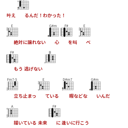
叶
え
る
ん
だ
！
わ
か
っ
た
！
E
G#m
F#
E
絶
対
に
譲
れ
な
い
心
を
叫
べ
F#
B
も
う
逃
げ
な
い
Fm7-5
E
D#m7
G#m
立
ち
止
ま
っ
て
い
る
暇
な
ど
な
い
ん
だ
A
F#
描
い
て
い
る
未
来
に
逢
い
に
行
こ
う