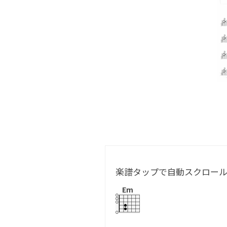
楽譜タップで自動スクロー
Em