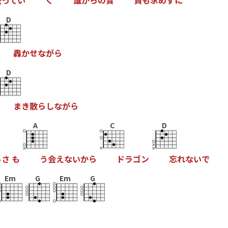
去
っ
て
い
く
誰
か
ら
の
賞
賛
も
求
め
ず
に
D
轟
か
せ
な
が
ら
D
ま
き
散
ら
し
な
が
ら
A
C
D
ら
さ
も
う
会
え
な
い
か
ら
ド
ラ
ゴ
ン
忘
れ
な
い
で
Em
G
Em
G