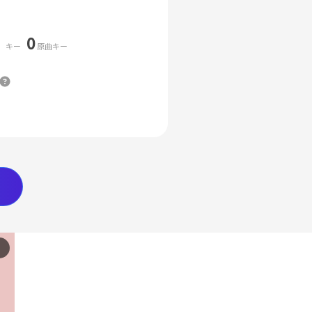
0
キー
原曲キー