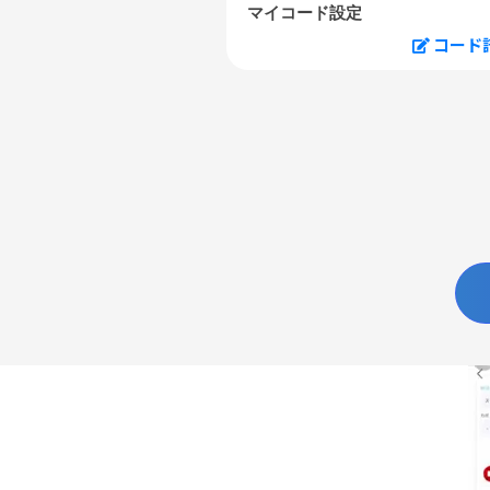
マイコード設定
コード