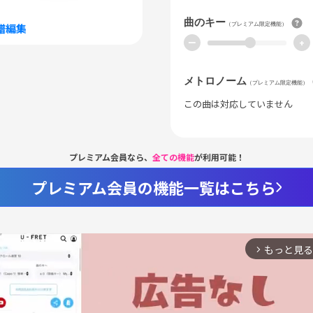
曲のキー
（プレミアム限定機能）
譜編集
ー
+
メトロノーム
（プレミアム限定機能）
この曲は対応していません
プレミアム会員なら、
全ての機能
が利用可能！
プレミアム会員の機能一覧はこちら
もっと見る
arrow_forward_ios