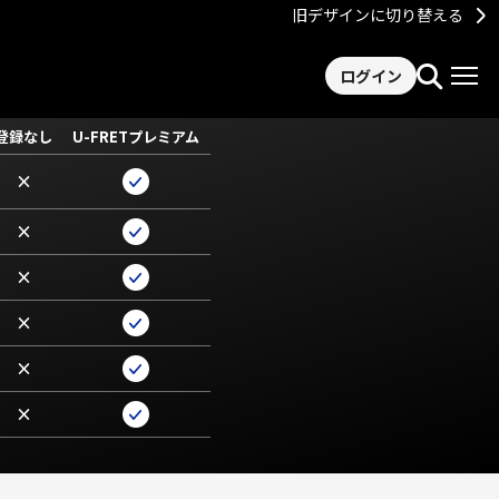
旧デザインに切り替える
ログイン
登録なし
U-FRETプレミアム
×
×
×
×
×
×