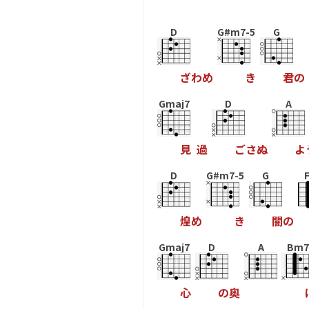
D
G#m7-5
G
ざ
わ
め
き
君
の
Gmaj7
D
A
見
過
ご
さ
ぬ
よ
D
G#m7-5
G
煌
め
き
闇
の
Gmaj7
D
A
Bm7
心
の
奥