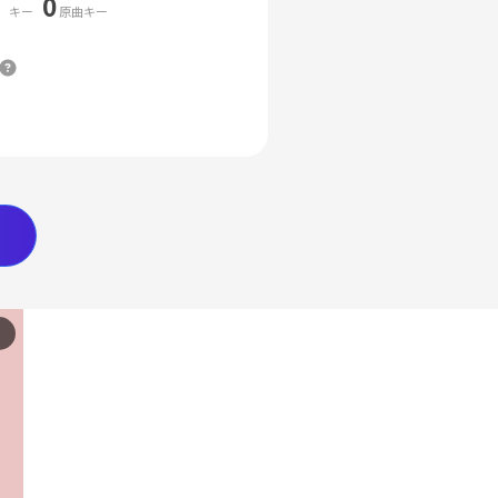
0
キー
原曲キー