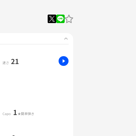
21
速さ
1
Capo
★簡単弾き