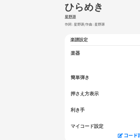
ひらめき
星野源
作詞 :
星野源
/作曲 :
星野源
楽譜設定
楽器
簡単弾き
押さえ方表示
利き手
マイコード設定
コード