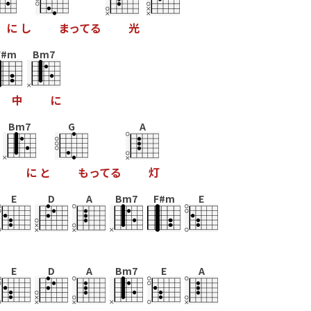
に
し
ま
っ
て
る
光
F#m
Bm7
中
に
Bm7
G
A
に
と
も
っ
て
る
灯
E
D
A
Bm7
F#m
E
E
D
A
Bm7
E
A