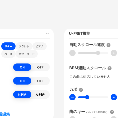
U-FRET機能
自動スクロール速度
ギター
ウクレレ
ピアノ
ー
+
ベース
パワーコード
ON
OFF
BPM連動スクロール
この曲は対応していません
ON
OFF
カポ
右利き
左利き
ー
+
曲のキー
（プレミアム限定機能）
譜編集