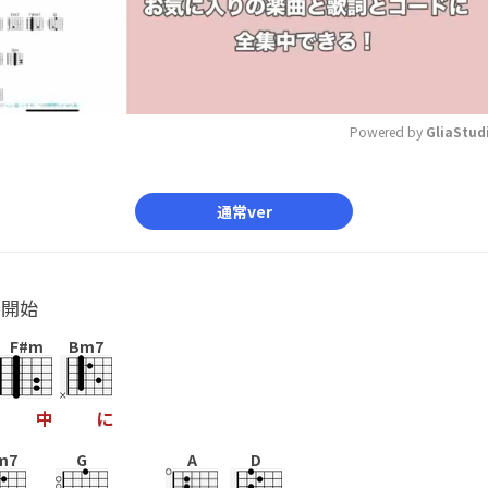
Powered by 
GliaStud
Mute
通常ver
ル開始
F#m
Bm7
中
に
m7
G
A
D