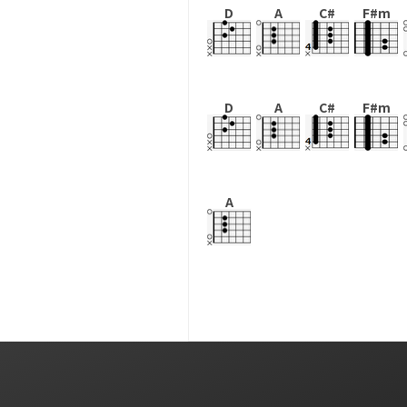
D
A
C#
F#m
D
A
C#
F#m
A