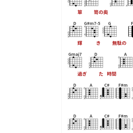
箪
笥
の
奥
D
G#m7-5
G
輝
き
無
駄
の
Gmaj7
D
A
過
ぎ
た
時
間
D
A
C#
F#m
D
A
C#
F#m