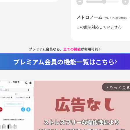
ー
+
メトロノーム
（プレミアム限定機能）
この曲は対応していません
プレミアム会員なら、
全ての機能
が利用可能！
プレミアム会員の機能一覧はこちら
もっと見る
arrow_forward_ios