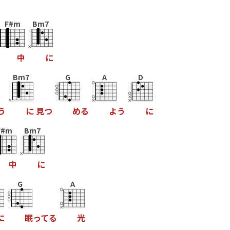
F#m
Bm7
中
に
Bm7
G
A
D
う
に
見
つ
め
る
よ
う
に
F#m
Bm7
中
に
G
A
に
眠
っ
て
る
光