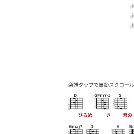
楽譜タップで自動スクロー
D
G#m7-5
G
ひ
ら
め
き
君
の
Gmaj7
D
A
B