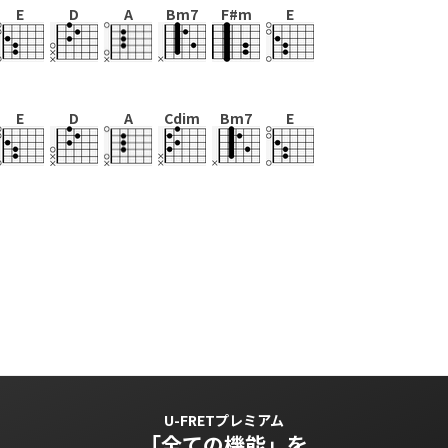
E
D
A
Bm7
F#m
E
E
D
A
Cdim
Bm7
E
U-FRETプレミアム
「全ての機能」を