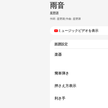
雨音
星野源
作詞 :
星野源
/作曲 :
星野源
ミュージックビデオを表示
楽譜設定
楽器
簡単弾き
押さえ方表示
利き手