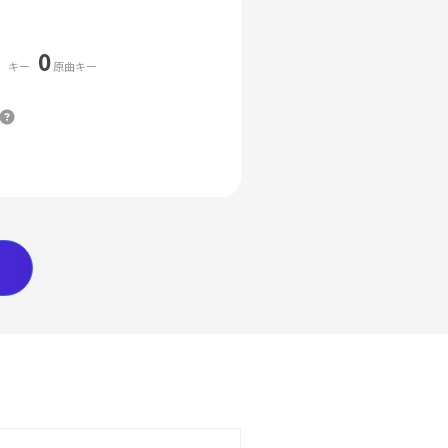
0
キー
原曲キー