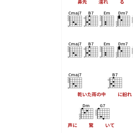
鼻
先
濡
れ
る
Cmaj7
B7
Em
Dm7
Cmaj7
B7
Em
Dm7
Cmaj7
B7
乾
い
た
雨
の
中
に
紛
れ
Dm
G7
声
に
驚
い
て