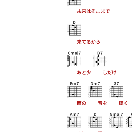
未
来
は
そ
こ
ま
で
D
来
て
る
か
ら
Cmaj7
B7
あ
と
少
し
だ
け
Em7
Dm7
G7
雨
の
音
を
聴
く
Am7
D
Gmaj7