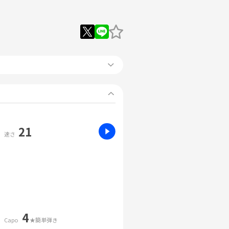
21
速さ
4
Capo
★簡単弾き