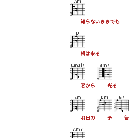
Am
知
ら
な
い
ま
ま
で
も
D
朝
は
来
る
Cmaj7
Bm7
窓
か
ら
光
る
Em
Dm
G7
明
日
の
予
告
Am7