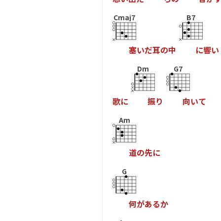
Cmaj7
B7
塞
い
だ
耳
の
中
に
響
い
Dm
G7
歌
に
振
り
向
い
て
Am
道
の
先
に
G
何
が
あ
る
か