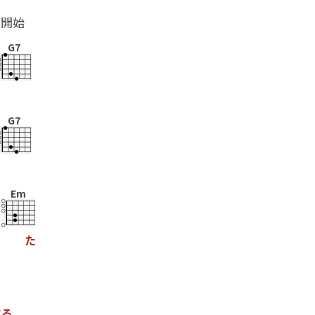
ル開始
G7
G7
Em
た
す
る