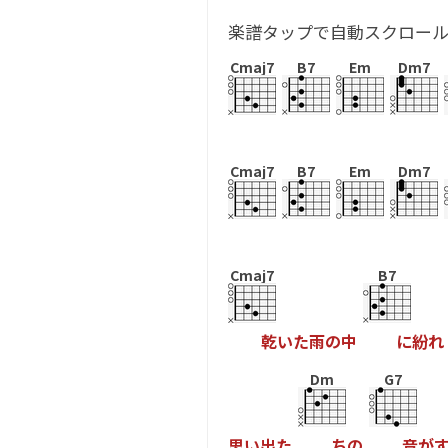
楽譜タップで自動スクロー
Cmaj7
B7
Em
Dm7
Cmaj7
B7
Em
Dm7
Cmaj7
B7
乾
い
た
雨
の
中
に
紛
れ
Dm
G7
思
い
出
た
ち
の
音
が