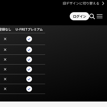
旧デザインに切り替える
ログイン
登録なし
U-FRETプレミアム
×
×
×
×
×
×