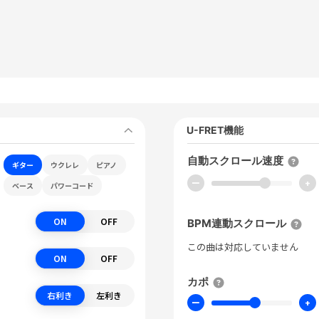
U-FRET機能
自動スクロール速度
ギター
ウクレレ
ピアノ
ー
+
ベース
パワーコード
ON
OFF
BPM連動スクロール
この曲は対応していません
ON
OFF
カポ
右利き
左利き
ー
+