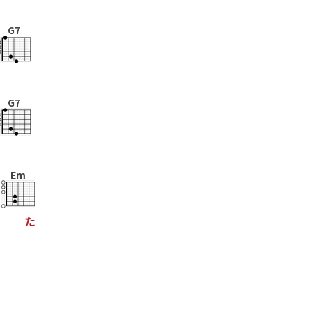
G7
G7
Em
た