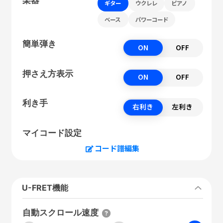
ギター
ウクレレ
ピアノ
ベース
パワーコード
簡単弾き
ON
OFF
押さえ方表示
ON
OFF
利き手
右利き
左利き
マイコード設定
コード譜編集
U-FRET機能
自動スクロール速度