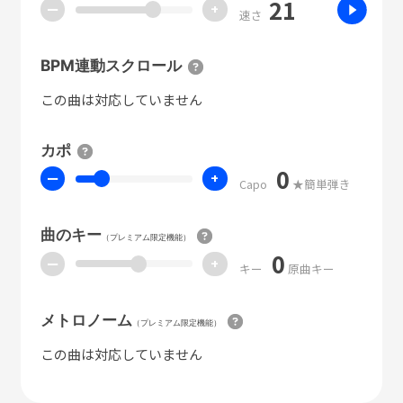
21
ー
+
速さ
BPM連動スクロール
この曲は対応していません
カポ
0
ー
+
Capo
★簡単弾き
曲のキー
（プレミアム限定機能）
0
ー
+
キー
原曲キー
メトロノーム
（プレミアム限定機能）
この曲は対応していません