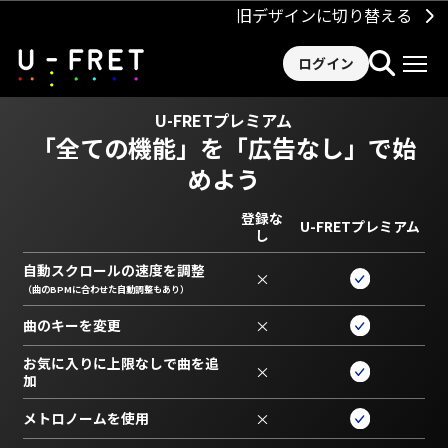
旧デザインに切り替える
ログイン
U-FRETプレミアム
「全ての機能」を
「広告なし」で始
めよう
登録な
U-FRETプレミアム
し
自動スクロールの速度を調整
×
（曲のBPMに合わせた自動調整もあり）
曲のキーを変更
×
お気に入りに上限なしで曲を追
×
加
メトロノームを使用
×