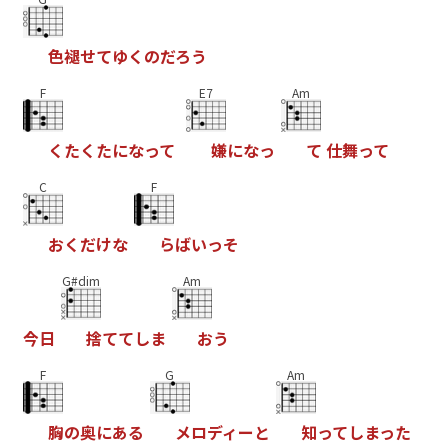
色
褪
せ
て
ゆ
く
の
だ
ろ
う
F
E7
Am
く
た
く
た
に
な
っ
て
嫌
に
な
っ
て
仕
舞
っ
て
C
F
お
く
だ
け
な
ら
ば
い
っ
そ
G#dim
Am
今
日
捨
て
て
し
ま
お
う
F
G
Am
胸
の
奥
に
あ
る
メ
ロ
デ
ィ
ー
と
知
っ
て
し
ま
っ
た