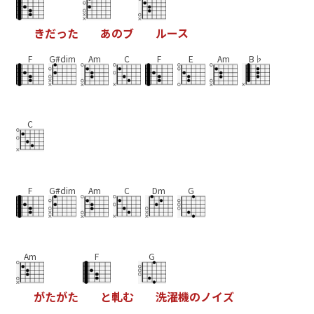
き
だ
っ
た
あ
の
ブ
ル
ー
ス
F
G#dim
Am
C
F
E
Am
B♭
C
F
G#dim
Am
C
Dm
G
Am
F
G
が
た
が
た
と
軋
む
洗
濯
機
の
ノ
イ
ズ