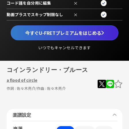
コード譜を自分用に編集
×
動画プラスでスキップ制限なし
×
今すぐU-FRETプレミアムをはじめる
いつでもキャンセルできます
コインランドリー・ブルース
a flood of circle
作詞 :
佐々木亮介
/作曲 :
佐々木亮介
楽譜設定
楽器