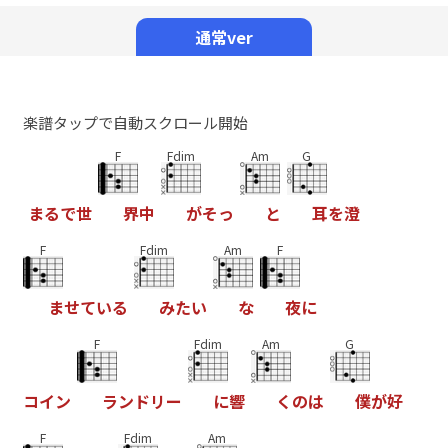
Mute
通常ver
楽譜タップで自動スクロール開始
F
Fdim
Am
G
ま
る
で
世
界
中
が
そ
っ
と
耳
を
澄
F
Fdim
Am
F
ま
せ
て
い
る
み
た
い
な
夜
に
F
Fdim
Am
G
コ
イ
ン
ラ
ン
ド
リ
ー
に
響
く
の
は
僕
が
好
F
Fdim
Am