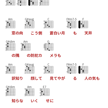
Am
G#aug
C
F#m7-5
F
窓
の
向
こ
う
側
蒼
白
い
月
も
天
井
G#dim
Am
G
の
隅
の
防
犯
カ
メ
ラ
も
Am
G#aug
C
F#m7-5
F
訳
知
り
顔
し
て
見
て
や
が
る
人
の
気
も
G#dim
Am
E7
知
ら
な
い
く
せ
に