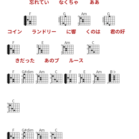
忘
れ
て
い
な
く
ち
ゃ
あ
あ
F
G
Am
G
コ
イ
ン
ラ
ン
ド
リ
ー
に
響
く
の
は
君
の
好
F
E
Am
C
き
だ
っ
た
あ
の
ブ
ル
ー
ス
F
G#dim
Am
C
F
E
Am
B♭
C
F
G#dim
Am
C