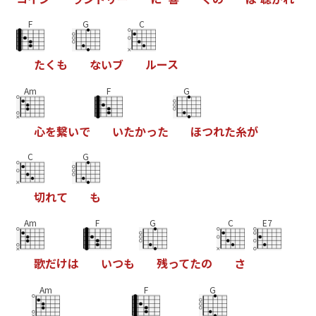
F
G
C
た
く
も
な
い
ブ
ル
ー
ス
Am
F
G
心
を
繋
い
で
い
た
か
っ
た
ほ
つ
れ
た
糸
が
C
G
切
れ
て
も
Am
F
G
C
E7
歌
だ
け
は
い
つ
も
残
っ
て
た
の
さ
Am
F
G