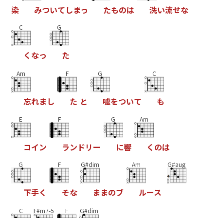
染
み
つ
い
て
し
ま
っ
た
も
の
は
洗
い
流
せ
な
C
G
く
な
っ
た
Am
F
G
C
忘
れ
ま
し
た
と
嘘
を
つ
い
て
も
E
F
G
Am
コ
イ
ン
ラ
ン
ド
リ
ー
に
響
く
の
は
G
F
G#dim
Am
G#aug
下
手
く
そ
な
ま
ま
の
ブ
ル
ー
ス
C
F#m7-5
F
G#dim