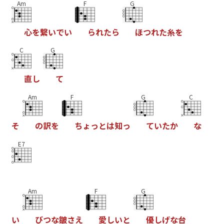
Am
F
G
心
を
繋
い
で
い
ら
れ
た
ら
ほ
つ
れ
た
糸
を
C
G
直
し
て
Am
F
G
C
そ
の
訳
を
ち
ょ
っ
と
は
知
っ
て
い
た
か
な
E7
Am
F
G
い
び
つ
な
皺
さ
え
愛
し
い
と
優
し
げ
な
台