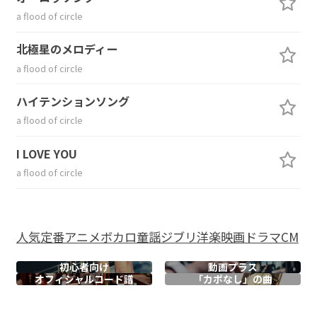
a flood of circle
北極星のメロディー
a flood of circle
ハイテンションソング
a flood of circle
I LOVE YOU
a flood of circle
人気
定番
アニメ
ボカロ
童謡
ジブリ
洋楽
映画
ドラマ
CM
初心者向け
動画プラス
オフィシャル
コード譜
「カポなし」の曲