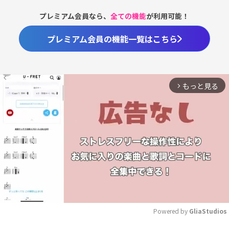
プレミアム会員なら、
全ての機能
が利用可能！
プレミアム会員の機能一覧はこちら
もっと見る
arrow_forward_ios
Powered by 
GliaStudios