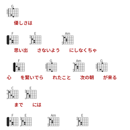
G
優
し
さ
は
F
E
Am
思
い
出
さ
な
い
よ
う
に
し
な
く
ち
ゃ
F
G
Am
G
心
を
繋
い
で
ら
れ
た
こ
と
次
の
朝
が
来
る
C
E
ま
で
に
は
F
E
Am
E