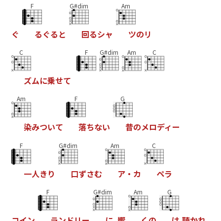
F
G#dim
Am
ぐ
る
ぐ
る
と
回
る
シ
ャ
ツ
の
リ
C
F
G#dim
Am
C
ズ
ム
に
乗
せ
て
Am
F
G
染
み
つ
い
て
落
ち
な
い
昔
の
メ
ロ
デ
ィ
ー
F
G#dim
Am
C
一
人
き
り
口
ず
さ
む
ア
・
カ
ペ
ラ
F
G#dim
Am
G
コ
イ
ン
ラ
ン
ド
リ
ー
に
響
く
の
は
聴
か
れ