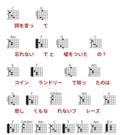
C
G
詞
を
言
っ
て
Am
F
G
C
忘
れ
な
い
で
と
嘘
を
つ
い
た
の
？
E
F
G
Am
コ
イ
ン
ラ
ン
ド
リ
ー
で
知
っ
た
の
は
G
F
G#dim
Am
E
悲
し
く
も
な
れ
な
い
フ
レ
ー
ズ
F
G#dim
Am
C
F
E
Am
B♭