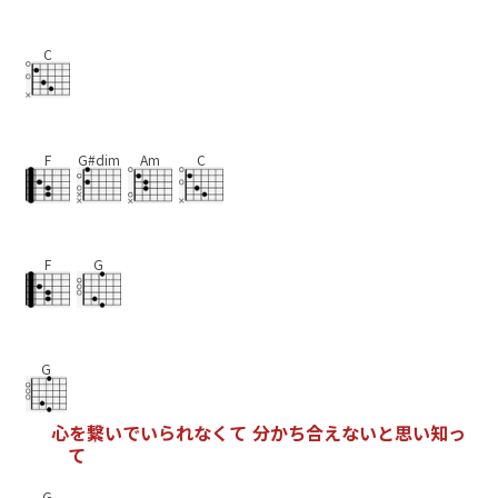
C
F
G#dim
Am
C
F
G
G
心
を
繋
い
で
い
ら
れ
な
く
て
分
か
ち
合
え
な
い
と
思
い
知
っ
て
G