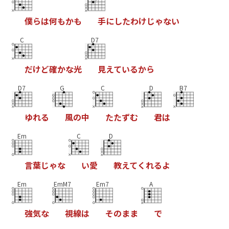
僕
ら
は
何
も
か
も
手
に
し
た
わ
け
じ
ゃ
な
い
C
D7
だ
け
ど
確
か
な
光
見
え
て
い
る
か
ら
D7
G
C
D
B7
ゆ
れ
る
風
の
中
た
た
ず
む
君
は
Em
C
D
言
葉
じ
ゃ
な
い
愛
教
え
て
く
れ
る
よ
Em
EmM7
Em7
A
強
気
な
視
線
は
そ
の
ま
ま
で