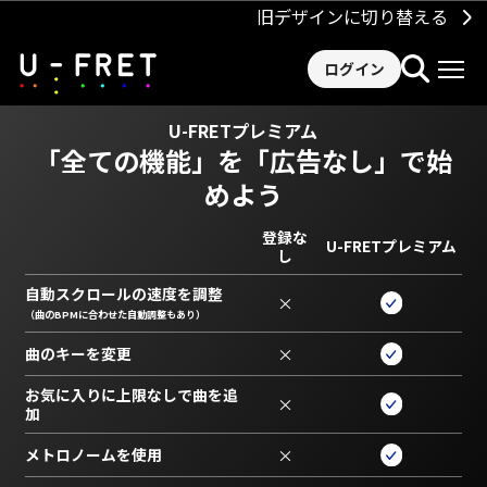
旧デザインに切り替える
ログイン
U-FRETプレミアム
「全ての機能」を
「広告なし」で始
めよう
登録な
U-FRETプレミアム
し
自動スクロールの速度を調整
×
（曲のBPMに合わせた自動調整もあり）
曲のキーを変更
×
お気に入りに上限なしで曲を追
×
加
メトロノームを使用
×