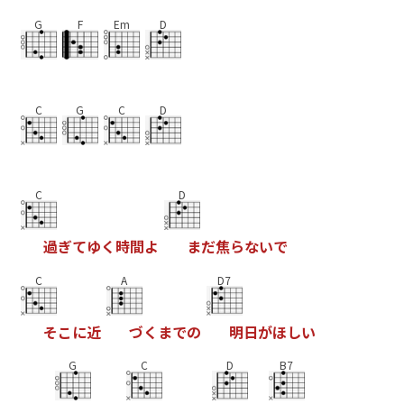
G
F
Em
D
C
G
C
D
C
D
過
ぎ
て
ゆ
く
時
間
よ
ま
だ
焦
ら
な
い
で
C
A
D7
そ
こ
に
近
づ
く
ま
で
の
明
日
が
ほ
し
い
G
C
D
B7