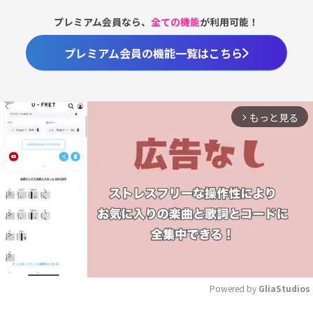
プレミアム会員なら、
全ての機能
が利用可能！
プレミアム会員の機能一覧はこちら
もっと見る
arrow_forward_ios
Powered by 
GliaStudios