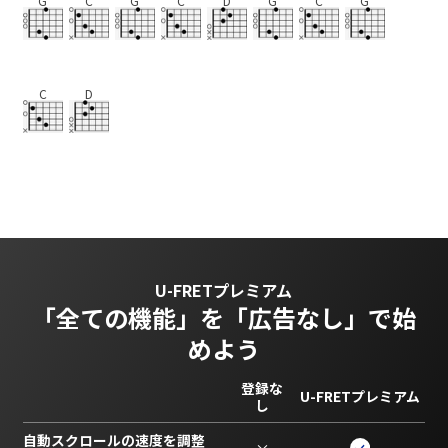
G
C
G
C
D
G
C
G
C
D
U-FRETプレミアム
「全ての機能」を
「広告なし」で始
めよう
登録な
U-FRETプレミアム
し
自動スクロールの速度を調整