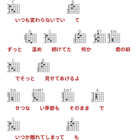
C
D
い
つ
も
変
わ
ら
な
い
で
い
て
G
C
D
B7
Em
ず
っ
と
温
め
続
け
て
た
何
か
君
の
前
C
D
で
そ
っ
と
見
せ
て
あ
げ
る
よ
Em
EmM7
Em7
A
せ
つ
な
い
季
節
も
そ
の
ま
ま
で
C
D
い
つ
か
離
れ
て
し
ま
っ
て
も