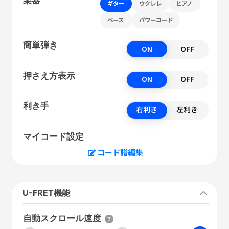
ギター
ウクレレ
ピアノ
ベース
パワーコード
簡単弾き
ON
OFF
押さえ方表示
ON
OFF
利き手
右利き
左利き
マイコード設定
コード譜編集
U-FRET機能
自動スクロール速度