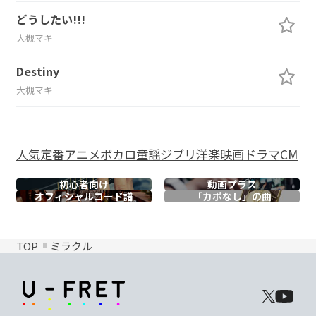
どうしたい!!!
大槻マキ
Destiny
大槻マキ
人気
定番
アニメ
ボカロ
童謡
ジブリ
洋楽
映画
ドラマ
CM
初心者向け
動画プラス
オフィシャル
コード譜
「カポなし」の曲
TOP
ミラクル