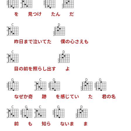
を
見
つ
け
た
ん
だ
C
D
昨
日
ま
で
泣
い
て
た
僕
の
心
さ
え
も
C
D
目
の
前
を
照
ら
し
出
す
よ
G
C
G
D
G
な
ぜ
か
奇
跡
を
感
じ
て
い
た
君
の
名
C
G
C
G
D
前
も
知
ら
な
い
ま
ま