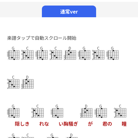
Mute
通常ver
楽譜タップで自動スクロール開始
G
C
G
C
D
G
C
G
C
D
G
C
G
D
G
C
隠
し
き
れ
な
い
胸
騒
ぎ
が
君
の
瞳
G
C
G
D