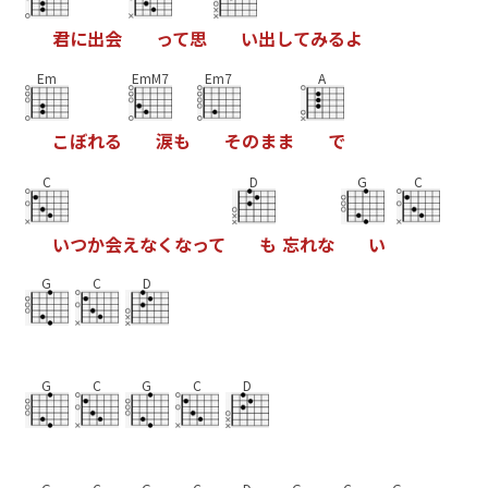
君
に
出
会
っ
て
思
い
出
し
て
み
る
よ
Em
EmM7
Em7
A
こ
ぼ
れ
る
涙
も
そ
の
ま
ま
で
C
D
G
C
い
つ
か
会
え
な
く
な
っ
て
も
忘
れ
な
い
G
C
D
G
C
G
C
D