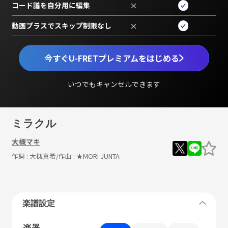
コード譜を自分用に編集
×
動画プラスでスキップ制限なし
×
今すぐU-FRETプレミアムをはじめる
いつでもキャンセルできます
ミラクル
大槻マキ
作詞 :
大槻真希
/作曲 :
★MORI JUNTA
楽譜設定
楽器