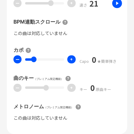
21
ー
+
速さ
BPM連動スクロール
この曲は対応していません
カポ
0
ー
+
Capo
★簡単弾き
曲のキー
（プレミアム限定機能）
0
ー
+
キー
原曲キー
メトロノーム
（プレミアム限定機能）
この曲は対応していません