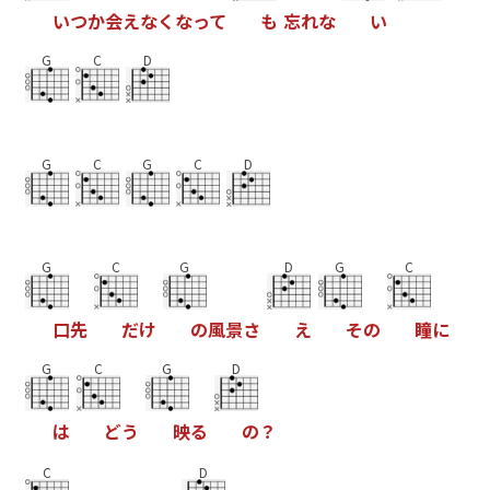
い
つ
か
会
え
な
く
な
っ
て
も
忘
れ
な
い
G
C
D
G
C
G
C
D
G
C
G
D
G
C
口
先
だ
け
の
風
景
さ
え
そ
の
瞳
に
G
C
G
D
は
ど
う
映
る
の
？
C
D