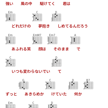
強
い
風
の
中
駆
け
て
く
君
は
Em
C
D
ど
れ
だ
け
の
夢
抱
き
し
め
て
る
ん
だ
ろ
う
Em
EmM7
Em7
A
あ
ふ
れ
る
笑
顔
は
そ
の
ま
ま
で
C
D
い
つ
も
変
わ
ら
な
い
で
い
て
G
C
D
B7
ず
っ
と
あ
き
ら
め
か
け
て
い
た
何
か
Em
C
D