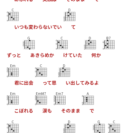
C
D
い
つ
も
変
わ
ら
な
い
で
い
て
G
C
D
B7
ず
っ
と
あ
き
ら
め
か
け
て
い
た
何
か
Em
C
D
君
に
出
会
っ
て
思
い
出
し
て
み
る
よ
Em
EmM7
Em7
A
こ
ぼ
れ
る
涙
も
そ
の
ま
ま
で
C
D
G
C