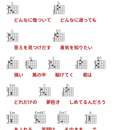
C
D
ど
ん
な
に
傷
つ
い
て
ど
ん
な
に
迷
っ
て
も
C
D7
答
え
を
見
つ
け
だ
す
勇
気
を
知
り
た
い
D7
G
C
D
B7
強
い
風
の
中
駆
け
て
く
君
は
Em
C
D
ど
れ
だ
け
の
夢
抱
き
し
め
て
る
ん
だ
ろ
う
Em
EmM7
Em7
A
あ
ふ
れ
る
笑
顔
は
そ
の
ま
ま
で