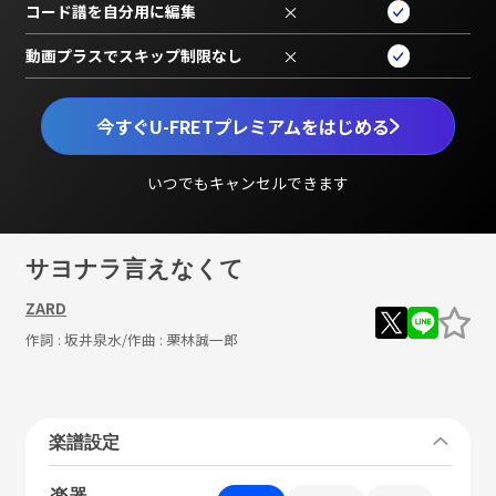
コード譜を自分用に編集
×
動画プラスでスキップ制限なし
×
今すぐU-FRETプレミアムをはじめる
いつでもキャンセルできます
サヨナラ言えなくて
ZARD
作詞 :
坂井泉水
/作曲 :
栗林誠一郎
楽譜設定
楽器