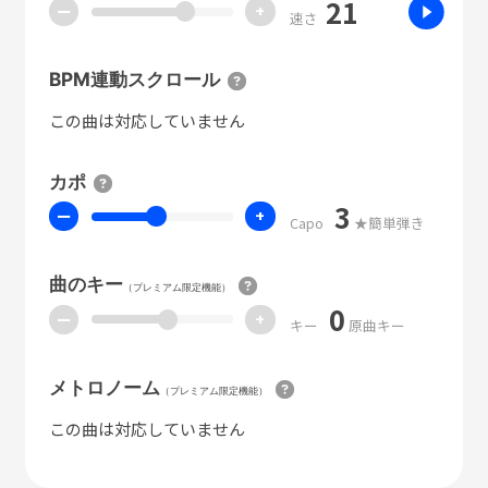
21
ー
+
速さ
BPM連動スクロール
この曲は対応していません
カポ
3
ー
+
Capo
★簡単弾き
曲のキー
（プレミアム限定機能）
0
ー
+
キー
原曲キー
メトロノーム
（プレミアム限定機能）
この曲は対応していません