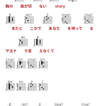
胸
の
奥
が
切
な
い
s
t
o
r
y
B
Am7
D
Gmaj7
Cmaj7
ま
だ
ど
こ
か
で
あ
な
た
を
待
っ
て
る
Am
B
サ
ヨ
ナ
ラ
言
え
な
く
て
Cmaj7
D/C
Cmaj7
D/C
Bm
Em
D
C
B
Am7
D
Gmaj7
Cmaj7