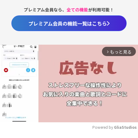
プレミアム会員なら、
全ての機能
が利用可能！
プレミアム会員の機能一覧はこちら
もっと見る
arrow_forward_ios
Powered by 
GliaStudios