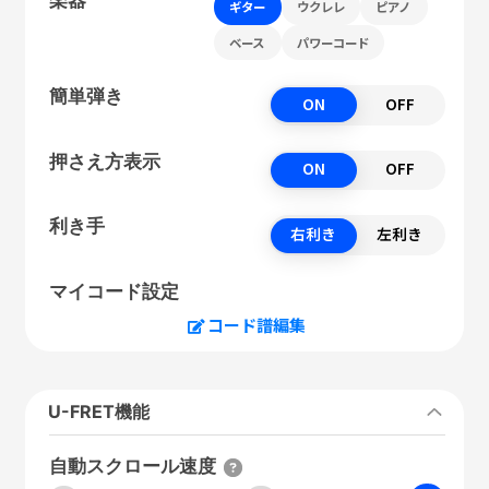
ギター
ウクレレ
ピアノ
ベース
パワーコード
簡単弾き
ON
OFF
押さえ方表示
ON
OFF
利き手
右利き
左利き
マイコード設定
コード譜編集
U-FRET機能
自動スクロール速度