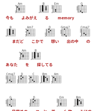
Am
B
Em
G
今
も
よ
み
が
え
る
m
e
m
o
r
y
B
Am7
D
Gmaj7
Cmaj7
ま
だ
ど
こ
か
で
想
い
出
の
中
の
Am
B
あ
な
た
を
探
し
て
る
Cmaj7
D
C
Bm
Am
G
D
Em
Bm