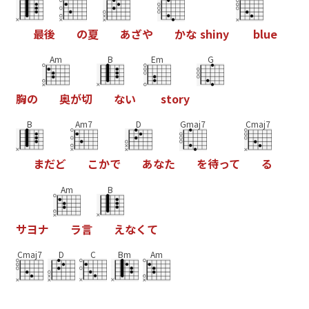
最
後
の
夏
あ
ざ
や
か
な
s
h
i
n
y
b
l
u
e
Am
B
Em
G
胸
の
奥
が
切
な
い
s
t
o
r
y
B
Am7
D
Gmaj7
Cmaj7
ま
だ
ど
こ
か
で
あ
な
た
を
待
っ
て
る
Am
B
サ
ヨ
ナ
ラ
言
え
な
く
て
Cmaj7
D
C
Bm
Am