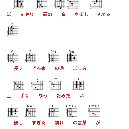
ぼ
ん
や
り
雨
の
音
を
楽
し
ん
で
る
D
G
D
Em
Bm
長
す
ぎ
る
夜
の
過
ご
し
方
C
G
Am
B
上
手
く
な
っ
た
み
た
い
B
Am7
D
Gmaj7
Cmaj7
優
し
す
ぎ
た
別
れ
の
言
葉
が