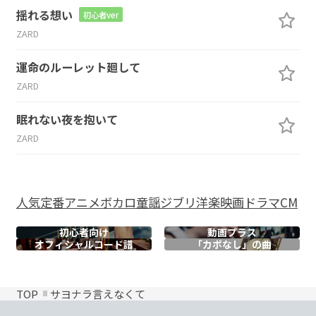
揺れる想い
初心者ver
ZARD
運命のルーレット廻して
ZARD
眠れない夜を抱いて
ZARD
人気
定番
アニメ
ボカロ
童謡
ジブリ
洋楽
映画
ドラマ
CM
初心者向け
動画プラス
オフィシャル
コード譜
「カポなし」の曲
TOP
サヨナラ言えなくて