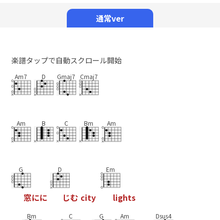
Mute
通常ver
楽譜タップで自動スクロール開始
Am7
D
Gmaj7
Cmaj7
Am
B
C
Bm
Am
G
D
Em
窓
に
に
じ
む
c
i
t
y
l
i
g
h
t
s
Bm
C
G
Am
Dsus4