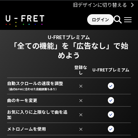
旧デザインに切り替える
ログイン
U-FRETプレミアム
「全ての機能」を
「広告なし」で始
めよう
登録な
U-FRETプレミアム
し
自動スクロールの速度を調整
×
（曲のBPMに合わせた自動調整もあり）
曲のキーを変更
×
お気に入りに上限なしで曲を追
×
加
メトロノームを使用
×