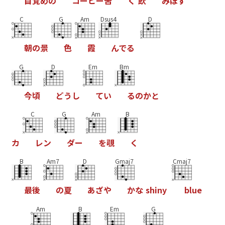
目
覚
め
の
コ
ー
ヒ
ー
苦
く
飲
み
ほ
す
C
G
Am
Dsus4
D
朝
の
景
色
霞
ん
で
る
G
D
Em
Bm
今
頃
ど
う
し
て
い
る
の
か
と
C
G
Am
B
カ
レ
ン
ダ
ー
を
覗
く
B
Am7
D
Gmaj7
Cmaj7
最
後
の
夏
あ
ざ
や
か
な
s
h
i
n
y
b
l
u
e
Am
B
Em
G