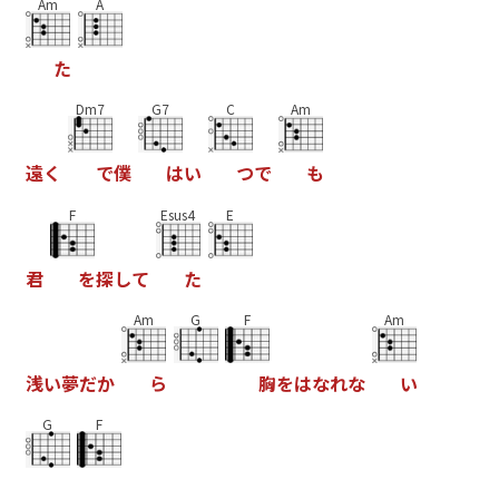
Am
A
た
Dm7
G7
C
Am
遠
く
で
僕
は
い
つ
で
も
F
Esus4
E
君
を
探
し
て
た
Am
G
F
Am
浅
い
夢
だ
か
ら
胸
を
は
な
れ
な
い
G
F