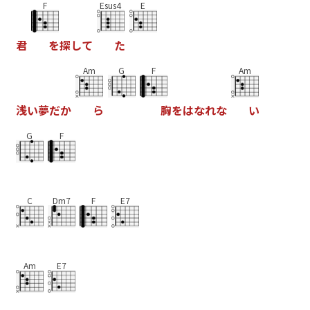
F
Esus4
E
君
を
探
し
て
た
Am
G
F
Am
浅
い
夢
だ
か
ら
胸
を
は
な
れ
な
い
G
F
C
Dm7
F
E7
Am
E7