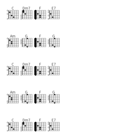
C
Dm7
F
E7
Am
G
F
G
C
Dm7
F
E7
Am
G
F
G
C
Dm7
F
E7