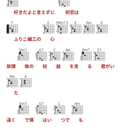
好
き
だ
よ
と
言
え
ず
に
初
恋
は
F
E
F#m7-5
E
Am
E
ふ
り
こ
細
工
の
心
Dm7
G7
C
Am
Dm7
E7
放
課
後
の
校
庭
を
走
る
君
が
い
Am
A
た
Dm7
G7
C
Am
遠
く
で
僕
は
い
つ
で
も