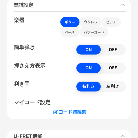
楽譜設定
楽器
ギター
ウクレレ
ピアノ
ベース
パワーコード
簡単弾き
ON
OFF
押さえ方表示
ON
OFF
利き手
右利き
左利き
マイコード設定
コード譜編集
U-FRET機能