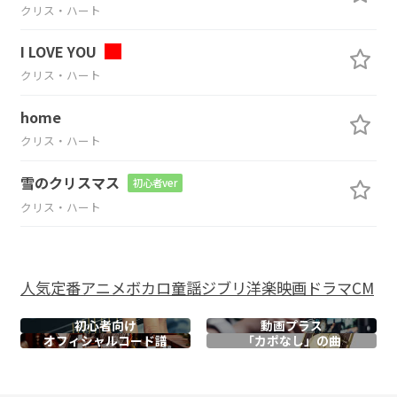
クリス・ハート
I LOVE YOU
クリス・ハート
home
クリス・ハート
雪のクリスマス
初心者ver
クリス・ハート
人気
定番
アニメ
ボカロ
童謡
ジブリ
洋楽
映画
ドラマ
CM
初心者向け
動画プラス
オフィシャル
コード譜
「カポなし」の曲