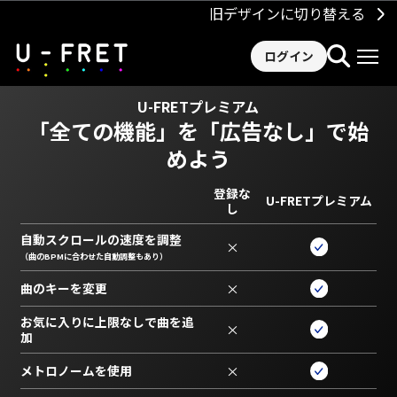
旧デザインに切り替える
ログイン
U-FRETプレミアム
「全ての機能」を
「広告なし」で始
めよう
登録な
U-FRETプレミアム
し
自動スクロールの速度を調整
×
（曲のBPMに合わせた自動調整もあり）
曲のキーを変更
×
お気に入りに上限なしで曲を追
×
加
メトロノームを使用
×