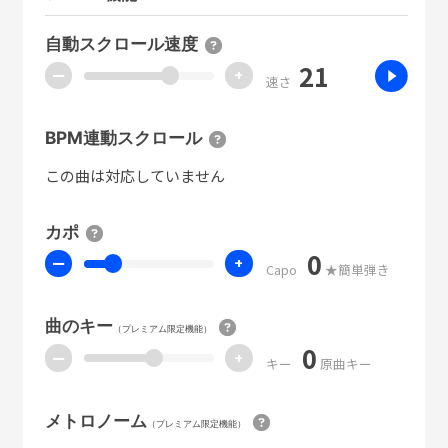
自動スクロール速度
21
ー
+
速さ
BPM連動スクロール
この曲は対応していません
カポ
0
ー
+
Capo
★簡単弾き
曲のキー
（プレミアム限定機能）
0
ー
+
キー
原曲キー
メトロノーム
（プレミアム限定機能）