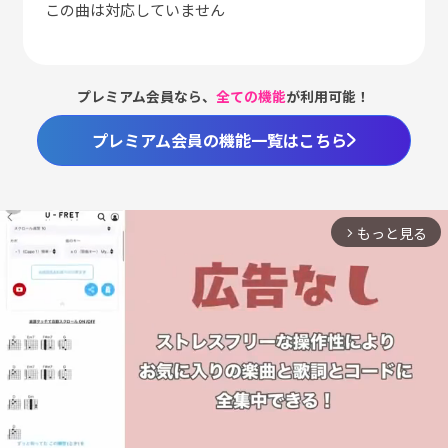
この曲は対応していません
プレミアム会員なら、
全ての機能
が利用可能！
プレミアム会員の機能一覧はこちら
もっと見る
arrow_forward_ios