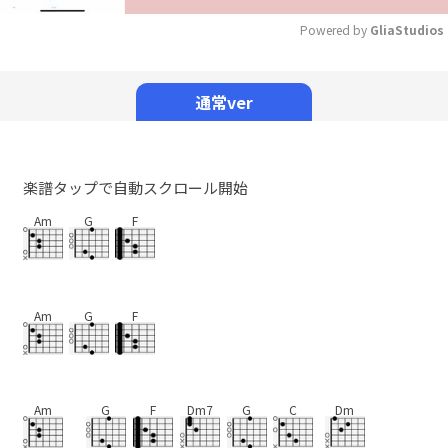
Powered by 
GliaStudios
Mute
通常ver
楽譜タップで自動スクロール開始
Am
G
F
Am
G
F
Am
G
F
Dm7
G
C
Dm