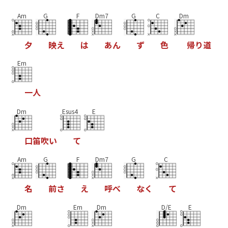
Am
G
F
Dm7
G
C
Dm
夕
映
え
は
あ
ん
ず
色
帰
り
道
Em
一
人
Dm
Esus4
E
口
笛
吹
い
て
Am
G
F
Dm7
G
C
名
前
さ
え
呼
べ
な
く
て
Dm
Em
Dm
D/E
E