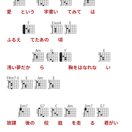
愛
と
い
う
字
書
い
て
み
て
は
F
Esus4
E
ふ
る
え
て
た
あ
の
頃
Am
G
F
E
浅
い
夢
だ
か
ら
胸
を
は
な
れ
な
い
F#m7-5
E
Am
E
Dm7
G7
C
Am
Dm7
E7
放
課
後
の
校
庭
を
走
る
君
が
い