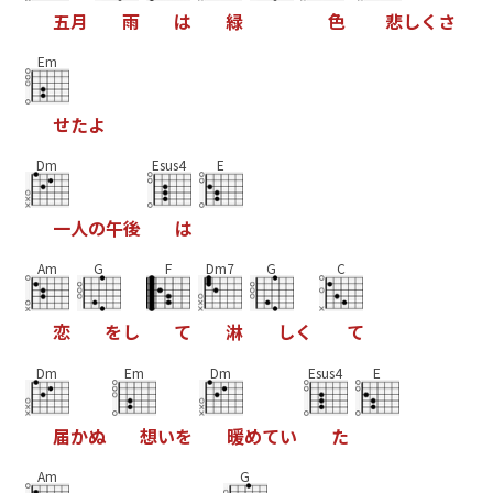
五
月
雨
は
緑
色
悲
し
く
さ
Em
せ
た
よ
Dm
Esus4
E
一
人
の
午
後
は
Am
G
F
Dm7
G
C
恋
を
し
て
淋
し
く
て
Dm
Em
Dm
Esus4
E
届
か
ぬ
想
い
を
暖
め
て
い
た
Am
G