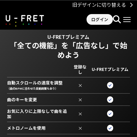
旧デザインに切り替える
ログイン
U-FRETプレミアム
「全ての機能」を
「広告なし」で始
めよう
登録な
U-FRETプレミアム
し
自動スクロールの速度を調整
×
（曲のBPMに合わせた自動調整もあり）
曲のキーを変更
×
お気に入りに上限なしで曲を追
×
加
メトロノームを使用
×