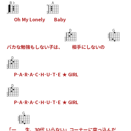
B♭
A
O
h
M
y
L
o
n
e
l
y
B
a
b
y
D
G
バ
カ
な
勉
強
も
し
な
い
子
は
、
相
手
に
し
な
い
の
D
P
･
A
･
R
･
A
･
C
･
H
･
U
･
T
･
E
★
G
I
R
L
D
P
･
A
･
R
･
A
･
C
･
H
･
U
･
T
･
E
★
G
I
R
L
G
「
一
生
、
3
0
代
い
ら
な
い
」
コ
ー
ナ
ー
に
突
っ
込
ん
だ