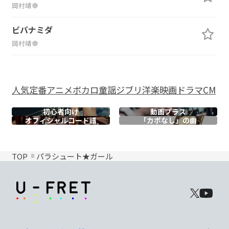
岡村靖幸
ビバナミダ
岡村靖幸
人気
定番
アニメ
ボカロ
童謡
ジブリ
洋楽
映画
ドラマ
CM
初心者向け
動画プラス
オフィシャル
コード譜
「カポなし」の曲
TOP
パラシュート★ガール