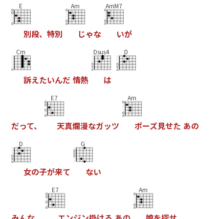
E
Am
AmM7
別
段
、
特
別
じ
ゃ
な
い
が
Cm
Dsus4
D
訴
え
た
い
ん
だ
情
熱
は
E7
Am
だ
っ
て
、
天
真
爛
漫
な
ガ
ッ
ツ
ポ
ー
ズ
見
せ
た
あ
の
D
G
女
の
子
が
来
て
な
い
E7
Am
み
ん
な
、
エ
ン
ジ
ン
掛
け
ろ
あ
の
娘
を
探
せ