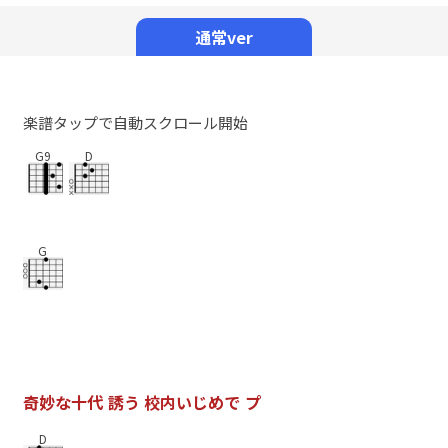
Mute
通常ver
楽譜タップで自動スクロール開始
G9
D
G
奇
妙
な
十
代
誘
う
校
内
い
じ
め
で
プ
D