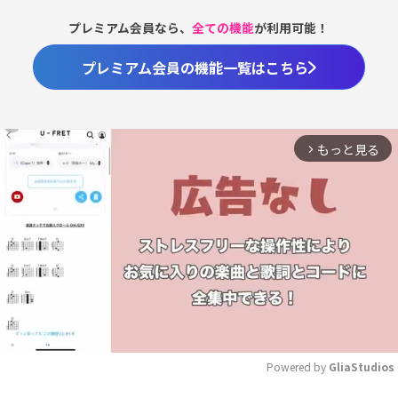
プレミアム会員なら、
全ての機能
が利用可能！
プレミアム会員の機能一覧はこちら
もっと見る
arrow_forward_ios
Powered by 
GliaStudios