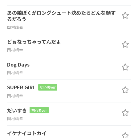
あの娘ぼくがロングシュート決めたらどんな顔す
るだろう
岡村靖幸
どぉなっちゃってんだよ
岡村靖幸
Dog Days
岡村靖幸
SUPER GIRL
初心者ver
岡村靖幸
だいすき
初心者ver
岡村靖幸
イケナイコトカイ