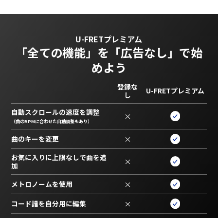
U-FRETプレミアム
「全ての機能」を
「広告なし」で始
めよう
登録な
U-FRETプレミアム
し
自動スクロールの速度を調整
×
（曲のBPMに合わせた自動調整もあり）
曲のキーを変更
×
お気に入りに上限なしで曲を追
×
加
メトロノームを使用
×
コード譜を自分用に編集
×