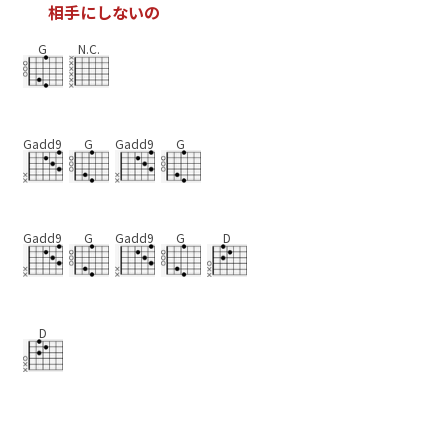
相
手
に
し
な
い
の
G
N.C.
Gadd9
G
Gadd9
G
Gadd9
G
Gadd9
G
D
D