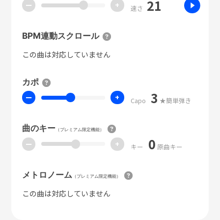
21
ー
+
速さ
BPM連動スクロール
この曲は対応していません
カポ
3
ー
+
Capo
★簡単弾き
曲のキー
（プレミアム限定機能）
0
ー
+
キー
原曲キー
メトロノーム
（プレミアム限定機能）
この曲は対応していません