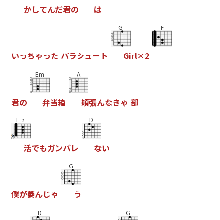
か
し
て
ん
だ
君
の
は
G
F
い
っ
ち
ゃ
っ
た
パ
ラ
シ
ュ
ー
ト
G
i
r
l
×
2
Em
A
君
の
弁
当
箱
頬
張
ん
な
き
ゃ
部
E♭
D
活
で
も
ガ
ン
バ
レ
な
い
G
僕
が
萎
ん
じ
ゃ
う
D
G