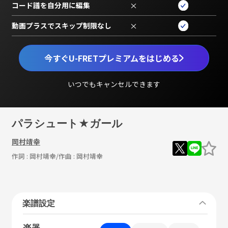
コード譜を自分用に編集
×
動画プラスでスキップ制限なし
×
今すぐU-FRETプレミアムをはじめる
いつでもキャンセルできます
パラシュート★ガール
岡村靖幸
作詞 :
岡村靖幸
/作曲 :
岡村靖幸
楽譜設定
楽器