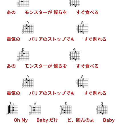
あ
の
モ
ン
ス
タ
ー
が
僕
ら
を
す
ぐ
食
べ
る
D
G
電
気
の
バ
リ
ア
の
ス
ト
ッ
プ
で
も
す
ぐ
割
れ
る
D
G
あ
の
モ
ン
ス
タ
ー
が
僕
ら
を
す
ぐ
食
べ
る
D
G
電
気
の
バ
リ
ア
の
ス
ト
ッ
プ
で
も
す
ぐ
割
れ
る
B♭
A
E
G
O
h
M
y
B
a
b
y
だ
け
ど
、
困
ん
の
よ
B
a
b
y