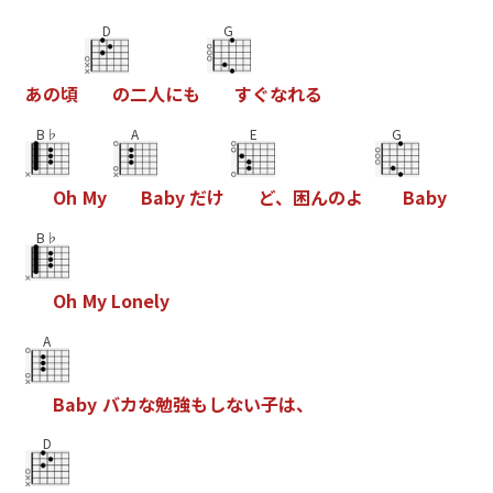
D
G
あ
の
頃
の
二
人
に
も
す
ぐ
な
れ
る
B♭
A
E
G
O
h
M
y
B
a
b
y
だ
け
ど
、
困
ん
の
よ
B
a
b
y
B♭
O
h
M
y
L
o
n
e
l
y
A
B
a
b
y
バ
カ
な
勉
強
も
し
な
い
子
は
、
D