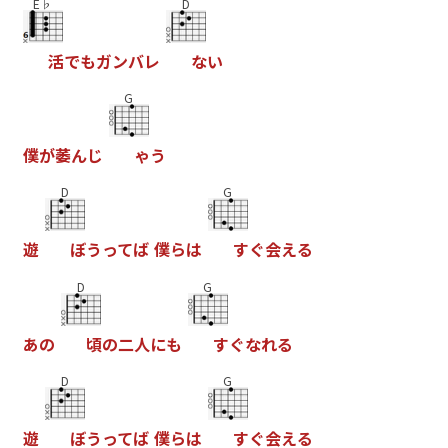
E♭
D
活
で
も
ガ
ン
バ
レ
な
い
G
僕
が
萎
ん
じ
ゃ
う
D
G
遊
ぼ
う
っ
て
ば
僕
ら
は
す
ぐ
会
え
る
D
G
あ
の
頃
の
二
人
に
も
す
ぐ
な
れ
る
D
G
遊
ぼ
う
っ
て
ば
僕
ら
は
す
ぐ
会
え
る