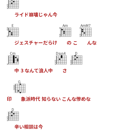
ラ
イ
ド
崩
壊
じ
ゃ
ん
今
E
Am
AmM7
ジ
ェ
ス
チ
ャ
ー
だ
ら
け
の
こ
ん
な
Cm
Dsus4
D
中
3
な
ん
て
浪
人
中
さ
G
印
象
派
時
代
知
ら
な
い
こ
ん
な
惨
め
な
D
辛
い
相
談
は
今