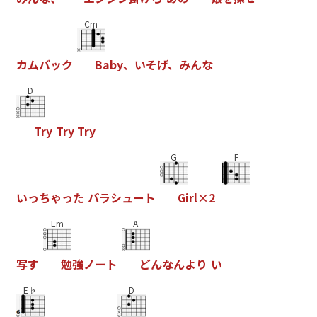
Cm
カ
ム
バ
ッ
ク
B
a
b
y
、
い
そ
げ
、
み
ん
な
D
T
r
y
T
r
y
T
r
y
G
F
い
っ
ち
ゃ
っ
た
パ
ラ
シ
ュ
ー
ト
G
i
r
l
×
2
Em
A
写
す
勉
強
ノ
ー
ト
ど
ん
な
ん
よ
り
い
E♭
D