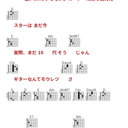
D
ス
タ
ー
は
ま
だ
今
E
Am
AmM7
実
際
、
ま
だ
1
0
代
そ
う
じ
ゃ
ん
Cm
Dsus4
D
ギ
タ
ー
な
ん
て
モ
ウ
レ
ツ
さ
G
D
E
Am
AmM7
Cm
Dsus4
D
E7
Am