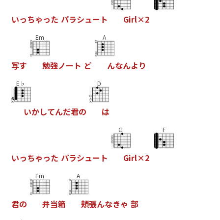
い
っ
ち
ゃ
っ
た
パ
ラ
シ
ュ
ー
ト
G
i
r
l
×
2
Em
A
写
す
勉
強
ノ
ー
ト
ど
ん
な
ん
よ
り
E♭
D
い
か
し
て
ん
だ
君
の
は
G
F
い
っ
ち
ゃ
っ
た
パ
ラ
シ
ュ
ー
ト
G
i
r
l
×
2
Em
A
君
の
弁
当
箱
頬
張
ん
な
き
ゃ
部