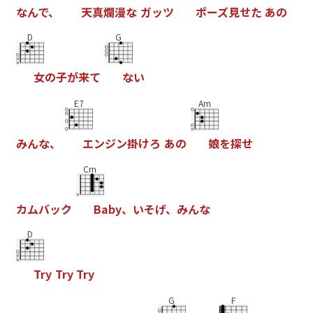
な
ん
で
、
天
真
爛
漫
な
ガ
ッ
ツ
ポ
ー
ズ
見
せ
た
あ
の
D
G
女
の
子
が
来
て
な
い
E7
Am
み
ん
な
、
エ
ン
ジ
ン
掛
け
ろ
あ
の
娘
を
探
せ
Cm
カ
ム
バ
ッ
ク
B
a
b
y
、
い
そ
げ
、
み
ん
な
D
T
r
y
T
r
y
T
r
y
G
F