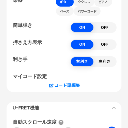
ギター
ウクレレ
ピアノ
ベース
パワーコード
簡単弾き
ON
OFF
押さえ方表示
ON
OFF
利き手
右利き
左利き
マイコード設定
コード譜編集
U-FRET機能
自動スクロール速度