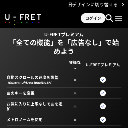
旧デザインに切り替える
ログイン
U-FRETプレミアム
「全ての機能」を
「広告なし」で始
めよう
登録な
U-FRETプレミアム
し
自動スクロールの速度を調整
×
（曲のBPMに合わせた自動調整もあり）
曲のキーを変更
×
お気に入りに上限なしで曲を追
×
加
メトロノームを使用
×