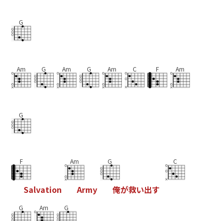
G
Am
G
Am
G
Am
C
F
Am
G
F
Am
G
C
S
a
l
v
a
t
i
o
n
A
r
m
y
俺
が
救
い
出
す
G
Am
G