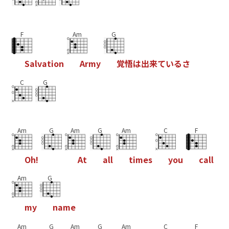
F
Am
G
S
a
l
v
a
t
i
o
n
A
r
m
y
覚
悟
は
出
来
て
い
る
さ
C
G
Am
G
Am
G
Am
C
F
O
h
!
A
t
a
l
l
t
i
m
e
s
y
o
u
c
a
l
l
Am
G
m
y
n
a
m
e
Am
G
Am
G
Am
C
F