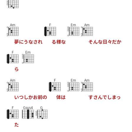
Am
F
Em
Am
夢
に
う
な
さ
れ
る
様
な
そ
ん
な
日
々
だ
か
F
Em
ら
Am
F
Em
Am
い
つ
し
か
お
前
の
体
は
す
さ
ん
で
し
ま
っ
F
Gsus4
G
た