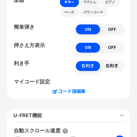
ギター
ウクレレ
ピアノ
ベース
パワーコード
簡単弾き
ON
OFF
押さえ方表示
ON
OFF
利き手
右利き
左利き
マイコード設定
コード譜編集
U-FRET機能
自動スクロール速度