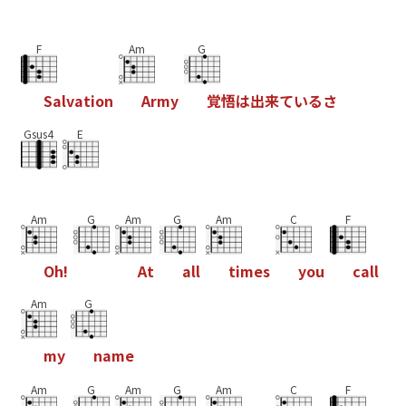
F
Am
G
S
a
l
v
a
t
i
o
n
A
r
m
y
覚
悟
は
出
来
て
い
る
さ
Gsus4
E
Am
G
Am
G
Am
C
F
O
h
!
A
t
a
l
l
t
i
m
e
s
y
o
u
c
a
l
l
Am
G
m
y
n
a
m
e
Am
G
Am
G
Am
C
F