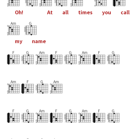
O
h
!
A
t
a
l
l
t
i
m
e
s
y
o
u
c
a
l
l
Am
G
m
y
n
a
m
e
F
G
Am
F
G
Am
F
G
Am
F
G
Am
F
G
Am
F
G
Am
F
G