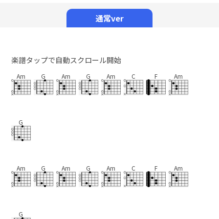
Mute
通常ver
楽譜タップで自動スクロール開始
Am
G
Am
G
Am
C
F
Am
G
Am
G
Am
G
Am
C
F
Am
G