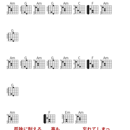
Am
G
Am
G
Am
C
F
Am
G
Am
G
Am
G
Am
C
F
Am
G
Am
F
Em
Am
孤
独
に
耐
え
る
事
も
忘
れ
て
し
ま
っ