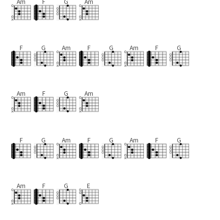
Am
F
G
Am
F
G
Am
F
G
Am
F
G
Am
F
G
Am
F
G
Am
F
G
Am
F
G
Am
F
G
E