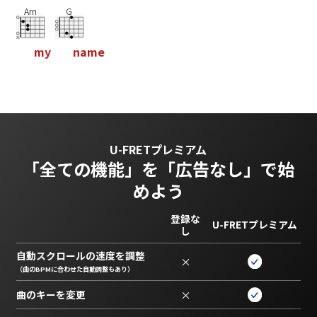
Am
G
m
y
n
a
m
e
U-FRETプレミアム
「全ての機能」を
「広告なし」で始
めよう
登録な
U-FRETプレミアム
し
自動スクロールの速度を調整
×
（曲のBPMに合わせた自動調整もあり）
曲のキーを変更
×