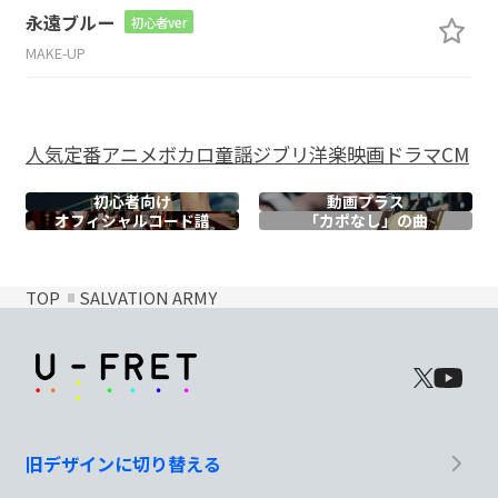
永遠ブルー
初心者ver
MAKE-UP
人気
定番
アニメ
ボカロ
童謡
ジブリ
洋楽
映画
ドラマ
CM
初心者向け
動画プラス
オフィシャル
コード譜
「カポなし」の曲
TOP
SALVATION ARMY
旧デザインに切り替える