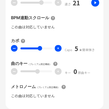
21
ー
+
速さ
BPM連動スクロール
この曲は対応していません
カポ
5
ー
+
Capo
★簡単弾き
曲のキー
（プレミアム限定機能）
0
ー
+
キー
原曲キー
メトロノーム
（プレミアム限定機能）
この曲は対応していません