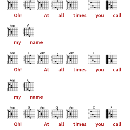
O
h
!
A
t
a
l
l
t
i
m
e
s
y
o
u
c
a
l
l
Am
G
m
y
n
a
m
e
Am
G
Am
G
Am
C
F
O
h
!
A
t
a
l
l
t
i
m
e
s
y
o
u
c
a
l
l
Am
G
m
y
n
a
m
e
Am
G
Am
G
Am
C
F
O
h
!
A
t
a
l
l
t
i
m
e
s
y
o
u
c
a
l
l