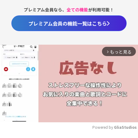
プレミアム会員なら、
全ての機能
が利用可能！
プレミアム会員の機能一覧はこちら
もっと見る
arrow_forward_ios
Powered by 
GliaStudios