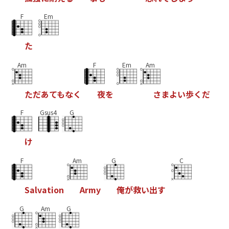
F
Em
た
Am
F
Em
Am
た
だ
あ
て
も
な
く
夜
を
さ
ま
よ
い
歩
く
だ
F
Gsus4
G
け
F
Am
G
C
S
a
l
v
a
t
i
o
n
A
r
m
y
俺
が
救
い
出
す
G
Am
G