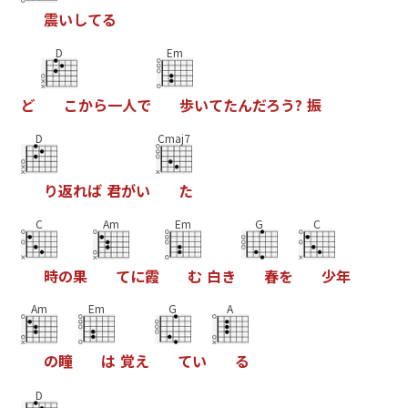
震
い
し
て
る
D
Em
ど
こ
か
ら
一
人
で
歩
い
て
た
ん
だ
ろ
う
?
振
D
Cmaj7
り
返
れ
ば
君
が
い
た
C
Am
Em
G
C
時
の
果
て
に
霞
む
白
き
春
を
少
年
Am
Em
G
A
の
瞳
は
覚
え
て
い
る
D