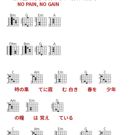
N
O
P
A
I
N
,
N
O
G
A
I
N
Bm
G
Em
A
F#m
Bm
G
A
C
Am
Em
G
C
時
の
果
て
に
霞
む
白
き
春
を
少
年
Am
Em
G
の
瞳
は
覚
え
て
い
る
C
Am
Em
G
C