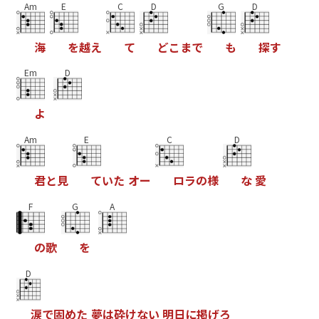
Am
E
C
D
G
D
海
を
越
え
て
ど
こ
ま
で
も
探
す
Em
D
よ
Am
E
C
D
君
と
見
て
い
た
オ
ー
ロ
ラ
の
様
な
愛
F
G
A
の
歌
を
D
涙
で
固
め
た
夢
は
砕
け
な
い
明
日
に
掲
げ
ろ