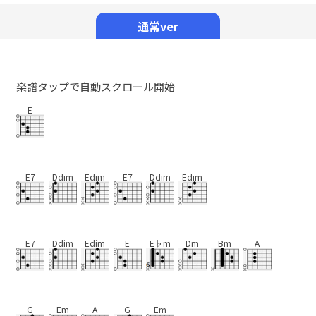
Mute
通常ver
楽譜タップで自動スクロール開始
E
E7
Ddim
Edim
E7
Ddim
Edim
E7
Ddim
Edim
E
E♭m
Dm
Bm
A
G
Em
A
G
Em