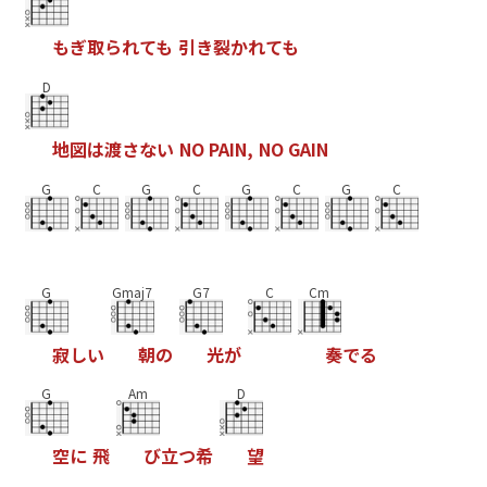
も
ぎ
取
ら
れ
て
も
引
き
裂
か
れ
て
も
D
地
図
は
渡
さ
な
い
N
O
P
A
I
N
,
N
O
G
A
I
N
G
C
G
C
G
C
G
C
G
Gmaj7
G7
C
Cm
寂
し
い
朝
の
光
が
奏
で
る
G
Am
D
空
に
飛
び
立
つ
希
望