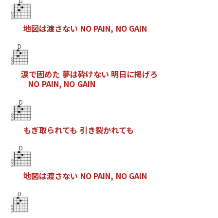
D
地
図
は
渡
さ
な
い
N
O
P
A
I
N
,
N
O
G
A
I
N
D
涙
で
固
め
た
夢
は
砕
け
な
い
明
日
に
掲
げ
ろ
N
O
P
A
I
N
,
N
O
G
A
I
N
D
も
ぎ
取
ら
れ
て
も
引
き
裂
か
れ
て
も
D
地
図
は
渡
さ
な
い
N
O
P
A
I
N
,
N
O
G
A
I
N
D