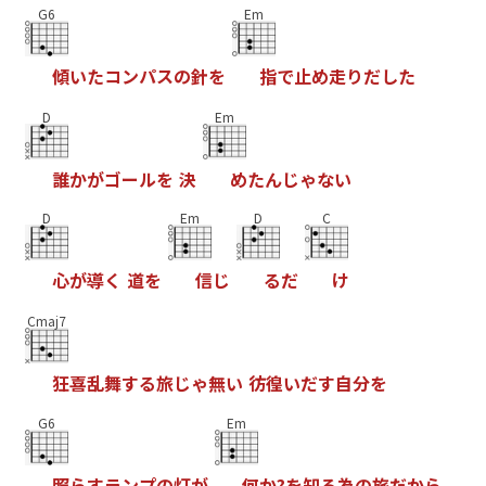
G6
Em
傾
い
た
コ
ン
パ
ス
の
針
を
指
で
止
め
走
り
だ
し
た
D
Em
誰
か
が
ゴ
ー
ル
を
決
め
た
ん
じ
ゃ
な
い
D
Em
D
C
心
が
導
く
道
を
信
じ
る
だ
け
Cmaj7
狂
喜
乱
舞
す
る
旅
じ
ゃ
無
い
彷
徨
い
だ
す
自
分
を
G6
Em
照
ら
す
ラ
ン
プ
の
灯
が
何
か
?
を
知
る
為
の
旅
だ
か
ら