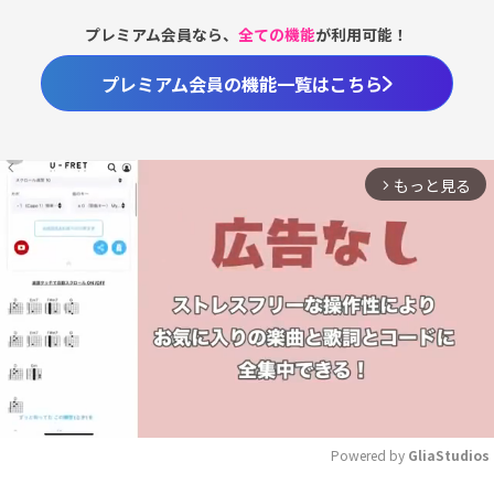
プレミアム会員なら、
全ての機能
が利用可能！
プレミアム会員の機能一覧はこちら
もっと見る
arrow_forward_ios
Powered by 
GliaStudios