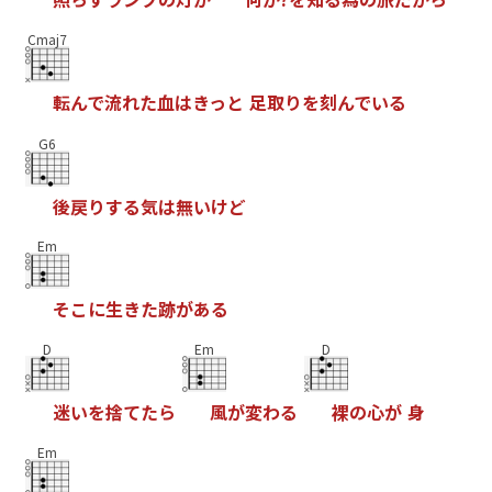
Cmaj7
転
ん
で
流
れ
た
血
は
き
っ
と
足
取
り
を
刻
ん
で
い
る
G6
後
戻
り
す
る
気
は
無
い
け
ど
Em
そ
こ
に
生
き
た
跡
が
あ
る
D
Em
D
迷
い
を
捨
て
た
ら
風
が
変
わ
る
裸
の
心
が
身
Em