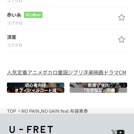
コブクロ
赤い糸
初心者ver
コブクロ
流星
コブクロ
人気
定番
アニメ
ボカロ
童謡
ジブリ
洋楽
映画
ドラマ
CM
初心者向け
動画プラス
オフィシャル
コード譜
「カポなし」の曲
TOP
NO PAIN,NO GAIN feat.布袋寅泰