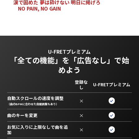
涙
で
固
め
た
夢
は
砕
け
な
い
明
日
に
掲
げ
ろ
N
O
P
A
I
N
,
N
O
G
A
I
N
U-FRETプレミアム
「全ての機能」を
「広告なし」で始
めよう
登録な
U-FRETプレミアム
し
自動スクロールの速度を調整
×
（曲のBPMに合わせた自動調整もあり）
曲のキーを変更
×
お気に入りに上限なしで曲を追
×
加