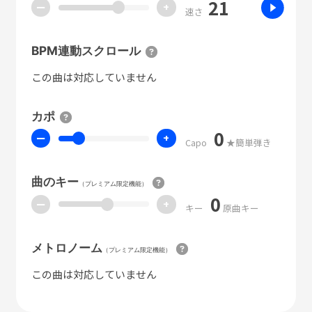
21
ー
+
速さ
BPM連動スクロール
この曲は対応していません
カポ
0
ー
+
Capo
★簡単弾き
曲のキー
（プレミアム限定機能）
0
ー
+
キー
原曲キー
メトロノーム
（プレミアム限定機能）
この曲は対応していません