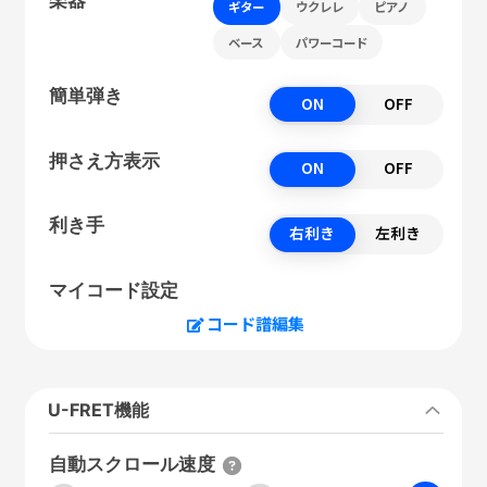
ギター
ウクレレ
ピアノ
ベース
パワーコード
簡単弾き
ON
OFF
押さえ方表示
ON
OFF
利き手
右利き
左利き
マイコード設定
コード譜編集
U-FRET機能
自動スクロール速度