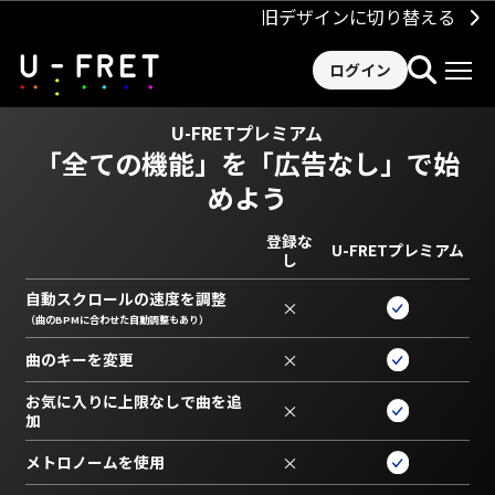
旧デザインに切り替える
ログイン
U-FRETプレミアム
「全ての機能」を
「広告なし」で始
めよう
登録な
U-FRETプレミアム
し
自動スクロールの速度を調整
×
（曲のBPMに合わせた自動調整もあり）
曲のキーを変更
×
お気に入りに上限なしで曲を追
×
加
メトロノームを使用
×