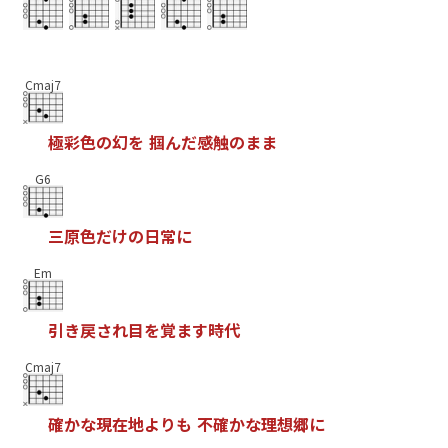
Cmaj7
極
彩
色
の
幻
を
掴
ん
だ
感
触
の
ま
ま
G6
三
原
色
だ
け
の
日
常
に
Em
引
き
戻
さ
れ
目
を
覚
ま
す
時
代
Cmaj7
確
か
な
現
在
地
よ
り
も
不
確
か
な
理
想
郷
に