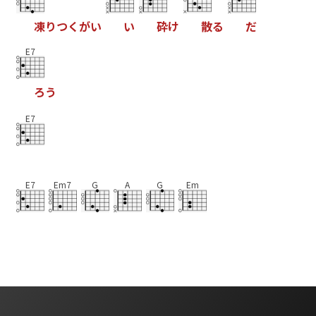
凍
り
つ
く
が
い
い
砕
け
散
る
だ
E7
ろ
う
E7
E7
Em7
G
A
G
Em