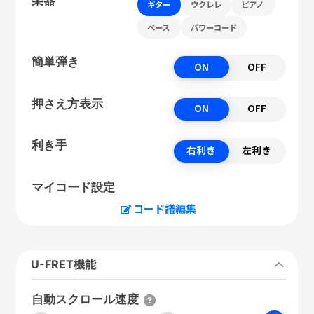
ギター
ウクレレ
ピアノ
ベース
パワーコード
簡単弾き
ON
OFF
押さえ方表示
ON
OFF
利き手
右利き
左利き
マイコード設定
コード譜編集
U-FRET機能
自動スクロール速度