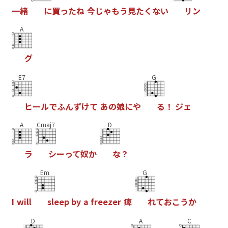
一
緒
に
買
っ
た
ね
今
じ
ゃ
も
う
見
た
く
な
い
リ
ン
A
グ
E7
G
ヒ
ー
ル
で
ふ
ん
ず
け
て
あ
の
娘
に
や
る
！
ジ
ェ
A
Cmaj7
D
ラ
シ
ー
っ
て
奴
か
な
？
Em
G
I
w
i
l
l
s
l
e
e
p
b
y
a
f
r
e
e
z
e
r
痺
れ
て
お
こ
う
か
D
A
C