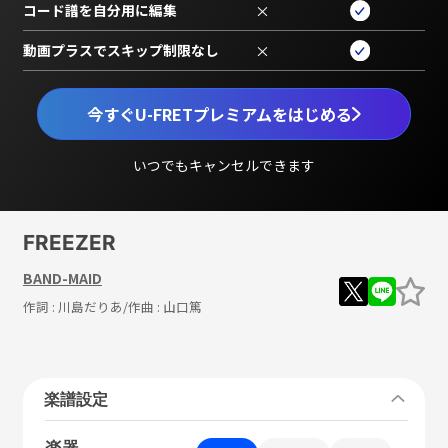
コード譜を自分用に編集
×
動画プラスでスキップ制限なし
×
今すぐU-FRETプレミアムをはじめる
いつでもキャンセルできます
FREEZER
BAND-MAID
作詞 :
川島だりあ
/作曲 :
山口篤
楽譜設定
楽器