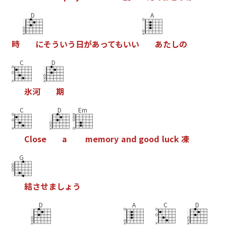
D
A
時
に
そ
う
い
う
日
が
あ
っ
て
も
い
い
あ
た
し
の
C
D
氷
河
期
C
D
Em
C
l
o
s
e
a
m
e
m
o
r
y
a
n
d
g
o
o
d
l
u
c
k
凍
G
結
さ
せ
ま
し
ょ
う
D
A
C
D