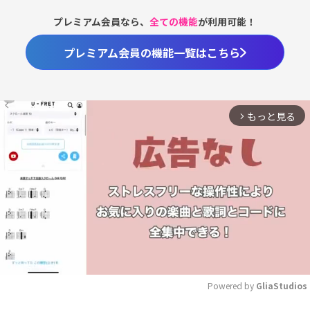
プレミアム会員なら、
全ての機能
が利用可能！
プレミアム会員の機能一覧はこちら
もっと見る
arrow_forward_ios
Powered by 
GliaStudios