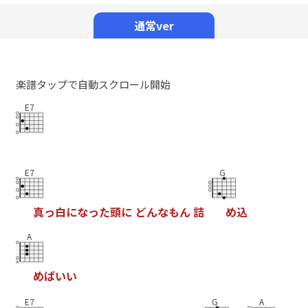
Mute
通常ver
楽譜タップで自動スクロール開始
E7
E7
G
真
っ
白
に
な
っ
た
頭
に
ど
ん
な
も
ん
詰
め
込
A
め
ば
い
い
E7
G
A