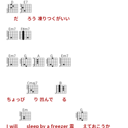
D
E7
だ
ろ
う
凍
り
つ
く
が
い
い
Em7
F#m7
Em7
G
A
G
Em7
Cmaj7
B
ち
ょ
っ
ぴ
り
凹
ん
で
る
Em
G
I
w
i
l
l
s
l
e
e
p
b
y
a
f
r
e
e
z
e
r
震
え
て
お
こ
う
か