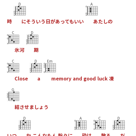
D
A
時
に
そ
う
い
う
日
が
あ
っ
て
も
い
い
あ
た
し
の
C
D
氷
河
期
C
D
Em
C
l
o
s
e
a
m
e
m
o
r
y
a
n
d
g
o
o
d
l
u
c
k
凍
G
結
さ
せ
ま
し
ょ
う
D
A
C
D
い
つ
か
こ
ん
な
も
ん
粉
々
に
砕
け
散
る
だ