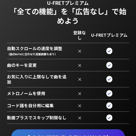
U-FRETプレミアム
「全ての機能」を
「広告なし」で始
めよう
登録な
U-FRETプレミアム
し
自動スクロールの速度を調整
×
（曲のBPMに合わせた自動調整もあり）
曲のキーを変更
×
お気に入りに上限なしで曲を追
×
加
メトロノームを使用
×
コード譜を自分用に編集
×
動画プラスでスキップ制限なし
×