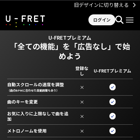
旧デザインに切り替える
ログイン
U-FRETプレミアム
「全ての機能」を
「広告なし」で始
めよう
登録な
U-FRETプレミアム
し
自動スクロールの速度を調整
×
（曲のBPMに合わせた自動調整もあり）
曲のキーを変更
×
お気に入りに上限なしで曲を追
×
加
メトロノームを使用
×