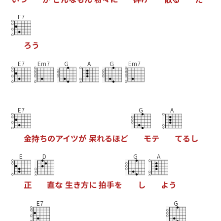
E7
ろ
う
E7
Em7
G
A
G
Em7
E7
G
A
金
持
ち
の
ア
イ
ツ
が
呆
れ
る
ほ
ど
モ
テ
て
る
し
E
D
G
A
正
直
な
生
き
方
に
拍
手
を
し
よ
う
E7
G