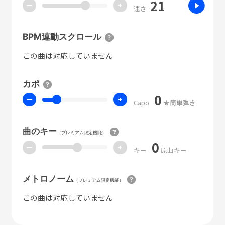
21
ー
+
速さ
BPM連動スクロール
この曲は対応していません
カポ
0
ー
+
Capo
★簡単弾き
曲のキー
（プレミアム限定機能）
0
ー
+
キー
原曲キー
メトロノーム
（プレミアム限定機能）
この曲は対応していません