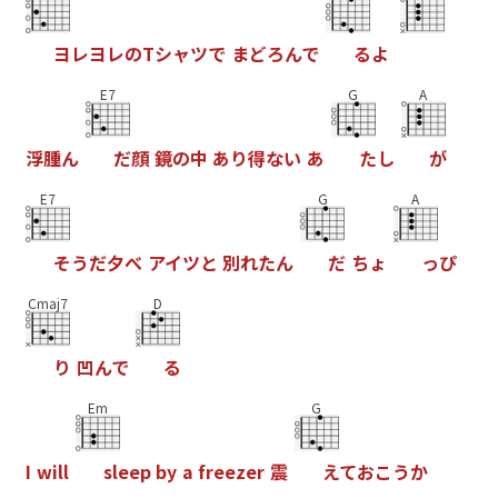
ヨ
レ
ヨ
レ
の
T
シ
ャ
ツ
で
ま
ど
ろ
ん
で
る
よ
E7
G
A
浮
腫
ん
だ
顔
鏡
の
中
あ
り
得
な
い
あ
た
し
が
E7
G
A
そ
う
だ
夕
べ
ア
イ
ツ
と
別
れ
た
ん
だ
ち
ょ
っ
ぴ
Cmaj7
D
り
凹
ん
で
る
Em
G
I
w
i
l
l
s
l
e
e
p
b
y
a
f
r
e
e
z
e
r
震
え
て
お
こ
う
か