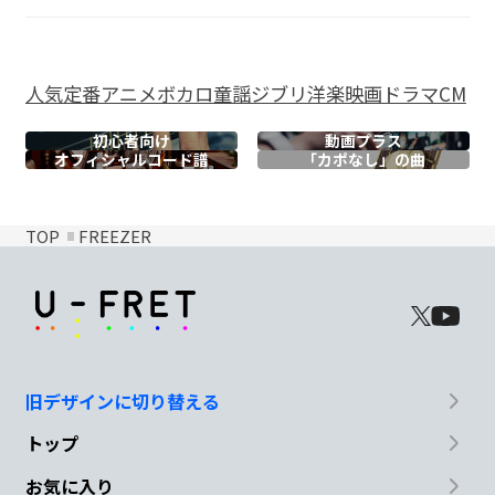
人気
定番
アニメ
ボカロ
童謡
ジブリ
洋楽
映画
ドラマ
CM
初心者向け
動画プラス
オフィシャル
コード譜
「カポなし」の曲
TOP
FREEZER
旧デザインに切り替える
トップ
お気に入り