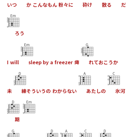
い
つ
か
こ
ん
な
も
ん
粉
々
に
砕
け
散
る
だ
Em
ろ
う
Em
G
I
w
i
l
l
s
l
e
e
p
b
y
a
f
r
e
e
z
e
r
痺
れ
て
お
こ
う
か
D
A
C
未
練
そ
う
い
う
の
わ
か
ら
な
い
あ
た
し
の
氷
河
D
Em
期
G
D
A
C
D