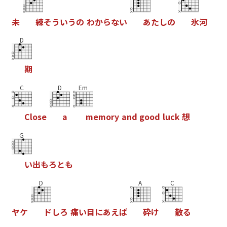
未
練
そ
う
い
う
の
わ
か
ら
な
い
あ
た
し
の
氷
河
D
期
C
D
Em
C
l
o
s
e
a
m
e
m
o
r
y
a
n
d
g
o
o
d
l
u
c
k
想
G
い
出
も
ろ
と
も
D
A
C
ヤ
ケ
ド
し
ろ
痛
い
目
に
あ
え
ば
砕
け
散
る