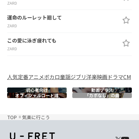
ZARD
運命のルーレット廻して
ZARD
この愛に泳ぎ疲れても
ZARD
人気
定番
アニメ
ボカロ
童謡
ジブリ
洋楽
映画
ドラマ
CM
初心者向け
動画プラス
オフィシャル
コード譜
「カポなし」の曲
TOP
気楽に行こう