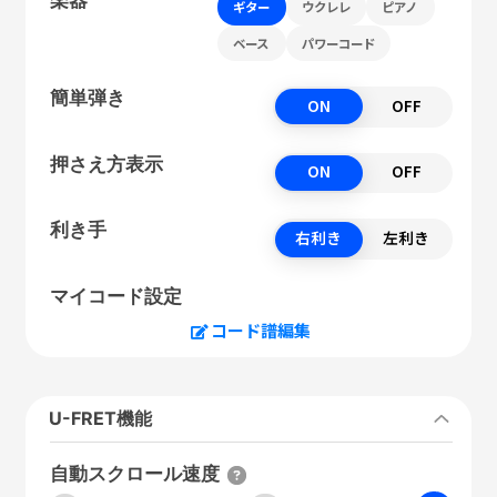
ギター
ウクレレ
ピアノ
ベース
パワーコード
簡単弾き
ON
OFF
押さえ方表示
ON
OFF
利き手
右利き
左利き
マイコード設定
コード譜編集
U-FRET機能
自動スクロール速度