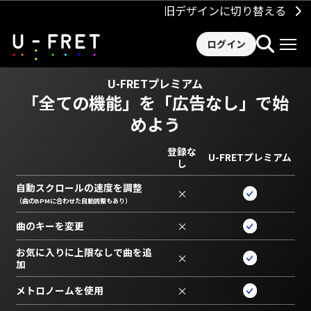
旧デザインに切り替える
ログイン
U-FRETプレミアム
「全ての機能」を
「広告なし」で始
めよう
登録な
U-FRETプレミアム
し
自動スクロールの速度を調整
×
（曲のBPMに合わせた自動調整もあり）
曲のキーを変更
×
お気に入りに上限なしで曲を追
×
加
メトロノームを使用
×