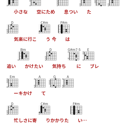
小
さ
な
空
に
た
め
息
つ
い
た
D
C#m
F#m
気
楽
に
行
こ
う
今
は
Bm
D
G#m7-5
E
追
い
か
け
た
い
気
持
ち
に
ブ
レ
Em
A
G
A
ー
キ
か
け
て
D
C#m
F#m
忙
し
さ
に
寄
り
か
か
り
た
い
…