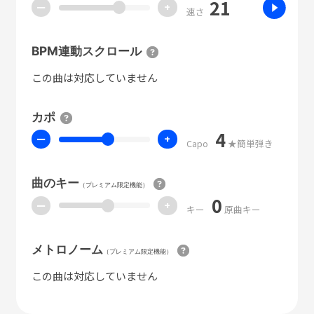
21
ー
+
速さ
BPM連動スクロール
この曲は対応していません
カポ
4
ー
+
Capo
★簡単弾き
曲のキー
（プレミアム限定機能）
0
ー
+
キー
原曲キー
メトロノーム
（プレミアム限定機能）
この曲は対応していません