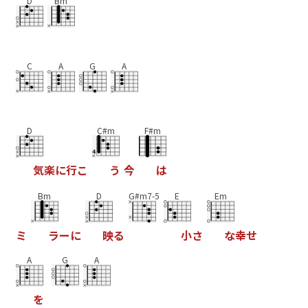
D
Bm
C
A
G
A
D
C#m
F#m
気
楽
に
行
こ
う
今
は
Bm
D
G#m7-5
E
Em
ミ
ラ
ー
に
映
る
小
さ
な
幸
せ
A
G
A
を