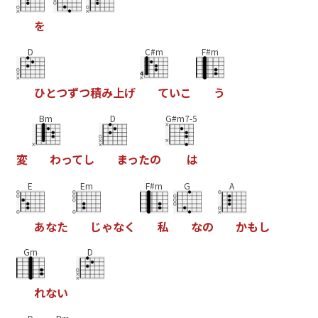
を
D
C#m
F#m
ひ
と
つ
ず
つ
積
み
上
げ
て
い
こ
う
Bm
D
G#m7-5
変
わ
っ
て
し
ま
っ
た
の
は
E
Em
F#m
G
A
あ
な
た
じ
ゃ
な
く
私
な
の
か
も
し
Gm
D
れ
な
い