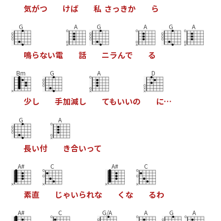
気
が
つ
け
ば
私
さ
っ
き
か
ら
G
A
G
A
G
A
鳴
ら
な
い
電
話
ニ
ラ
ん
で
る
Bm
G
A
D
少
し
手
加
減
し
て
も
い
い
の
に
…
G
A
長
い
付
き
合
い
っ
て
A#
C
A#
C
素
直
じ
ゃ
い
ら
れ
な
く
な
る
わ
A#
C
G/A
A
G
A