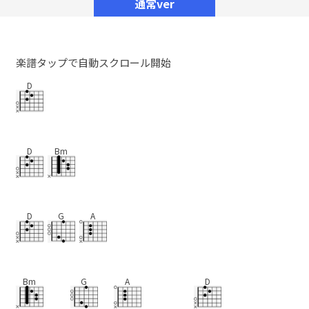
通常ver
楽譜タップで自動スクロール開始
D
D
Bm
D
G
A
Bm
G
A
D