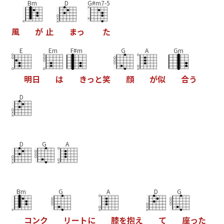
Bm
D
G#m7-5
風
が
止
ま
っ
た
E
Em
F#m
G
A
Gm
明
日
は
き
っ
と
笑
顔
が
似
合
う
D
D
G
A
Bm
G
A
D
G
コ
ン
ク
リ
ー
ト
に
膝
を
抱
え
て
座
っ
た