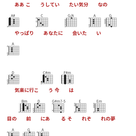
あ
あ
こ
う
し
て
い
た
い
気
分
な
の
A#
C
G/A
A
G
や
っ
ぱ
り
あ
な
た
に
会
い
た
い
A
D
C#m
F#m
気
楽
に
行
こ
う
今
は
Bm
D
G#m7-5
E
Em
目
の
前
に
あ
る
そ
れ
ぞ
れ
の
夢
A
G
A