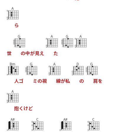
A
ら
G
A
G
A
世
の
中
が
見
え
た
Bm
G
A
D
G
人
ゴ
ミ
の
視
線
が
私
の
肩
を
A
抱
く
け
ど
A#
C
A#
C