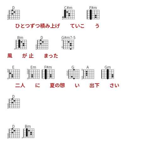
D
C#m
F#m
ひ
と
つ
ず
つ
積
み
上
げ
て
い
こ
う
Bm
D
G#m7-5
風
が
止
ま
っ
た
E
Em
F#m
G
A
Gm
二
人
に
夏
の
想
い
出
下
さ
い
D
D
Bm