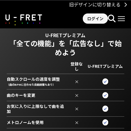
旧デザインに切り替える
ログイン
U-FRETプレミアム
「全ての機能」を
「広告なし」で始
めよう
登録な
U-FRETプレミアム
し
自動スクロールの速度を調整
×
（曲のBPMに合わせた自動調整もあり）
曲のキーを変更
×
お気に入りに上限なしで曲を追
×
加
メトロノームを使用
×