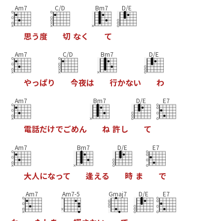
Am7
C/D
Bm7
D/E
思
う
度
切
な
く
て
Am7
C/D
Bm7
D/E
や
っ
ぱ
り
今
夜
は
行
か
な
い
わ
Am7
Bm7
D/E
E7
電
話
だ
け
で
ご
め
ん
ね
許
し
て
Am7
Bm7
D/E
E7
大
人
に
な
っ
て
逢
え
る
時
ま
で
Am7
Am7-5
Gmaj7
D/E
E7