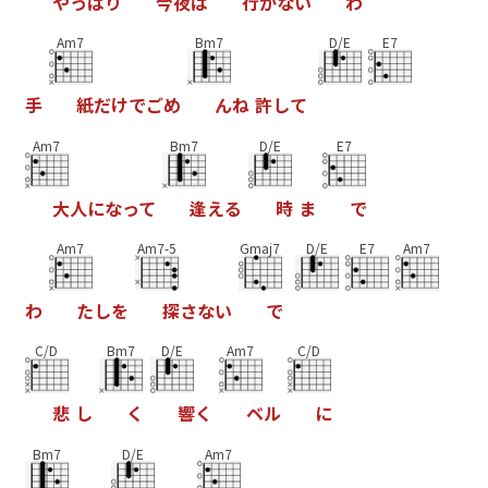
や
っ
ぱ
り
今
夜
は
行
か
な
い
わ
Am7
Bm7
D/E
E7
手
紙
だ
け
で
ご
め
ん
ね
許
し
て
Am7
Bm7
D/E
E7
大
人
に
な
っ
て
逢
え
る
時
ま
で
Am7
Am7-5
Gmaj7
D/E
E7
Am7
わ
た
し
を
探
さ
な
い
で
C/D
Bm7
D/E
Am7
C/D
悲
し
く
響
く
ベ
ル
に
Bm7
D/E
Am7