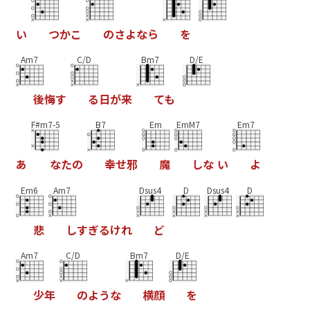
い
つ
か
こ
の
さ
よ
な
ら
を
Am7
C/D
Bm7
D/E
後
悔
す
る
日
が
来
て
も
F#m7-5
B7
Em
EmM7
Em7
あ
な
た
の
幸
せ
邪
魔
し
な
い
よ
Em6
Am7
Dsus4
D
Dsus4
D
悲
し
す
ぎ
る
け
れ
ど
Am7
C/D
Bm7
D/E
少
年
の
よ
う
な
横
顔
を