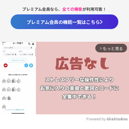
プレミアム会員なら、
全ての機能
が利用可能！
プレミアム会員の機能一覧はこちら
もっと見る
arrow_forward_ios
Powered by 
GliaStudios