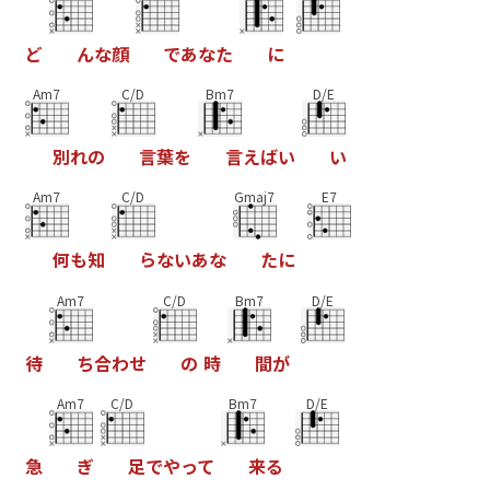
ど
ん
な
顔
で
あ
な
た
に
Am7
C/D
Bm7
D/E
別
れ
の
言
葉
を
言
え
ば
い
い
Am7
C/D
Gmaj7
E7
何
も
知
ら
な
い
あ
な
た
に
Am7
C/D
Bm7
D/E
待
ち
合
わ
せ
の
時
間
が
Am7
C/D
Bm7
D/E
急
ぎ
足
で
や
っ
て
来
る