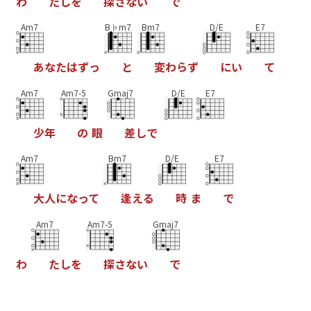
わ
た
し
を
探
さ
な
い
で
Am7
B♭m7
Bm7
D/E
E7
あ
な
た
は
ず
っ
と
変
わ
ら
ず
に
い
て
Am7
Am7-5
Gmaj7
D/E
E7
少
年
の
眼
差
し
で
Am7
Bm7
D/E
E7
大
人
に
な
っ
て
逢
え
る
時
ま
で
Am7
Am7-5
Gmaj7
わ
た
し
を
探
さ
な
い
で