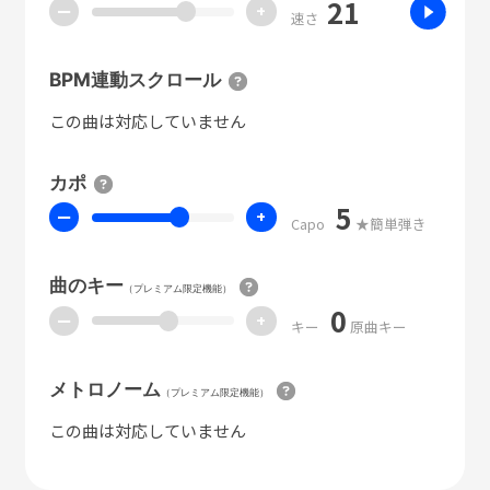
21
ー
+
速さ
BPM連動スクロール
この曲は対応していません
カポ
5
ー
+
Capo
★簡単弾き
曲のキー
（プレミアム限定機能）
0
ー
+
キー
原曲キー
メトロノーム
（プレミアム限定機能）
この曲は対応していません