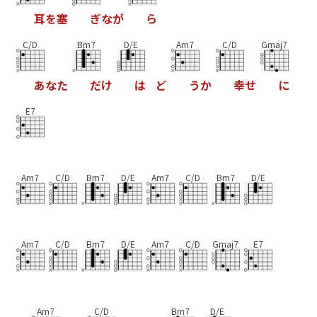
耳
を
塞
ぎ
な
が
ら
C/D
Bm7
D/E
Am7
C/D
Gmaj7
あ
な
た
だ
け
は
ど
う
か
幸
せ
に
E7
Am7
C/D
Bm7
D/E
Am7
C/D
Bm7
D/E
Am7
C/D
Bm7
D/E
Am7
C/D
Gmaj7
E7
Am7
C/D
Bm7
D/E