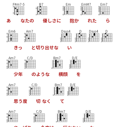
F#m7-5
B7
Em
EmM7
Em7
あ
な
た
の
優
し
さ
に
抱
か
れ
た
ら
Em6
Am7
Dsus4
D
Dsus4
D
き
っ
と
切
り
出
せ
な
い
Am7
C/D
Bm7
D/E
少
年
の
よ
う
な
横
顔
を
Am7
C/D
Bm7
D/E
思
う
度
切
な
く
て
Am7
C/D
Bm7
D/E