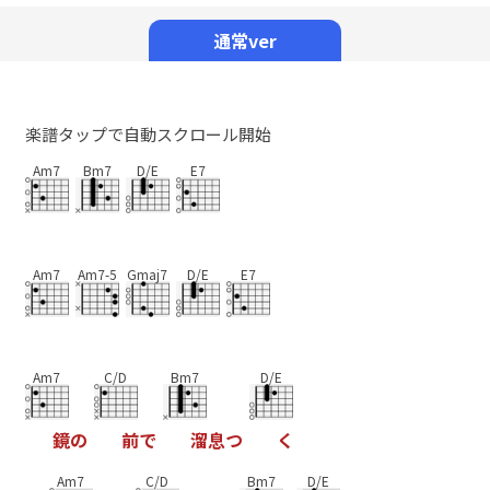
Mute
通常ver
楽譜タップで自動スクロール開始
Am7
Bm7
D/E
E7
Am7
Am7-5
Gmaj7
D/E
E7
Am7
C/D
Bm7
D/E
鏡
の
前
で
溜
息
つ
く
Am7
C/D
Bm7
D/E