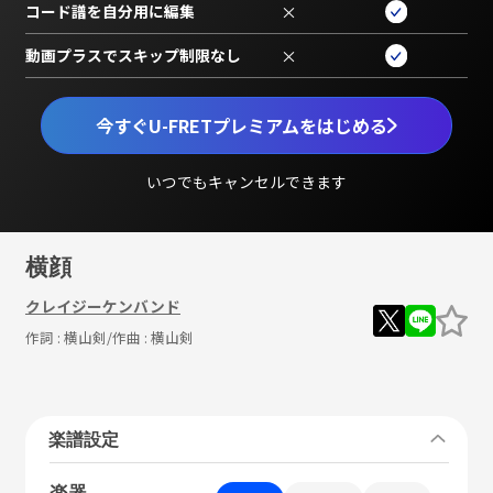
コード譜を自分用に編集
×
動画プラスでスキップ制限なし
×
今すぐU-FRETプレミアムをはじめる
いつでもキャンセルできます
横顔
クレイジーケンバンド
作詞 :
横山剣
/作曲 :
横山剣
楽譜設定
楽器