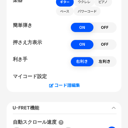
ギター
ウクレレ
ピアノ
ベース
パワーコード
簡単弾き
ON
OFF
押さえ方表示
ON
OFF
利き手
右利き
左利き
マイコード設定
コード譜編集
U-FRET機能
自動スクロール速度