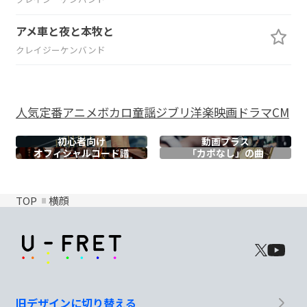
アメ車と夜と本牧と
クレイジーケンバンド
人気
定番
アニメ
ボカロ
童謡
ジブリ
洋楽
映画
ドラマ
CM
初心者向け
動画プラス
オフィシャル
コード譜
「カポなし」の曲
TOP
横顔
旧デザインに切り替える