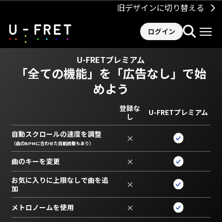
旧デザインに切り替える
ログイン
U-FRETプレミアム
「全ての機能」を
「広告なし」で始
めよう
登録な
U-FRETプレミアム
し
自動スクロールの速度を調整
×
（曲のBPMに合わせた自動調整もあり）
曲のキーを変更
×
お気に入りに上限なしで曲を追
×
加
メトロノームを使用
×