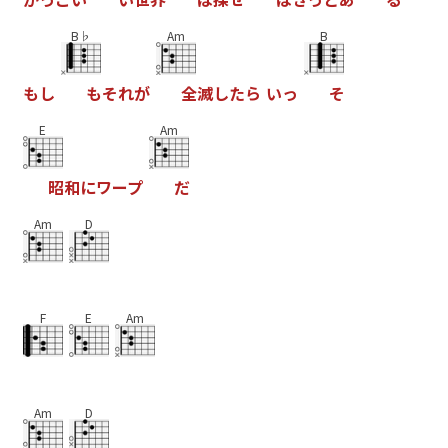
B♭
Am
B
も
し
も
そ
れ
が
全
滅
し
た
ら
い
っ
そ
E
Am
昭
和
に
ワ
ー
プ
だ
Am
D
F
E
Am
Am
D