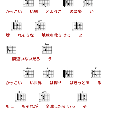
か
っ
こ
い
い
剣
と
よ
う
こ
の
音
楽
が
B♭
Am
B
壊
れ
そ
う
な
地
球
を
救
う
き
っ
と
E
Am
間
違
い
な
い
だ
ろ
う
Am
G
F
C
か
っ
こ
い
い
世
界
は
探
せ
ば
き
っ
と
あ
る
B♭
Am
B
も
し
も
そ
れ
が
全
滅
し
た
ら
い
っ
そ