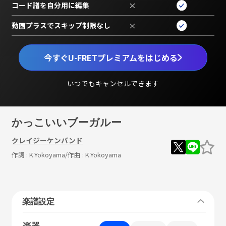
コード譜を自分用に編集
×
動画プラスでスキップ制限なし
×
今すぐU-FRETプレミアムをはじめる
いつでもキャンセルできます
かっこいいブーガルー
クレイジーケンバンド
作詞 :
K.Yokoyama
/作曲 :
K.Yokoyama
楽譜設定
楽器