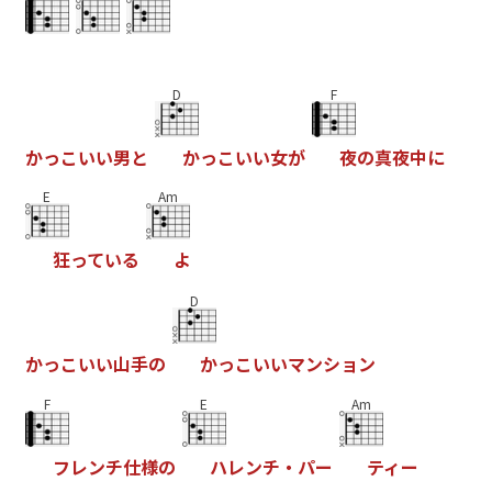
D
F
か
っ
こ
い
い
男
と
か
っ
こ
い
い
女
が
夜
の
真
夜
中
に
E
Am
狂
っ
て
い
る
よ
D
か
っ
こ
い
い
山
手
の
か
っ
こ
い
い
マ
ン
シ
ョ
ン
F
E
Am
フ
レ
ン
チ
仕
様
の
ハ
レ
ン
チ
・
パ
ー
テ
ィ
ー