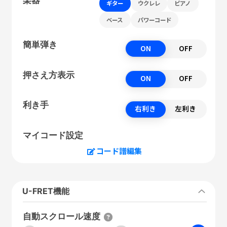
ギター
ウクレレ
ピアノ
ベース
パワーコード
簡単弾き
ON
OFF
押さえ方表示
ON
OFF
利き手
右利き
左利き
マイコード設定
コード譜編集
U-FRET機能
自動スクロール速度