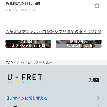
ある晴れた悲しい朝
クレイジーケンバンド
人気
定番
アニメ
ボカロ
童謡
ジブリ
洋楽
映画
ドラマ
CM
初心者向け
動画プラス
オフィシャル
コード譜
「カポなし」の曲
TOP
かっこいいブーガルー
旧デザインに切り替える