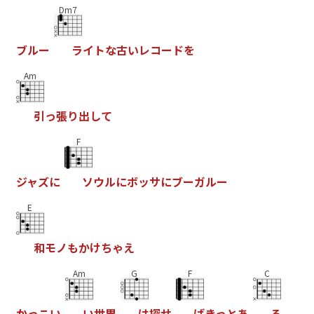
Dm7
ブ
ル
ー
ラ
イ
ト
な
古
い
レ
コ
ー
ド
を
Am
引
っ
張
り
出
し
て
F
ジ
ャ
ズ
に
ソ
ウ
ル
に
ボ
ッ
サ
に
ブ
ー
ガ
ル
ー
E
和
モ
ノ
も
か
け
ち
ゃ
え
Am
G
F
C
か
っ
こ
い
い
世
界
は
探
せ
ば
き
っ
と
あ
る