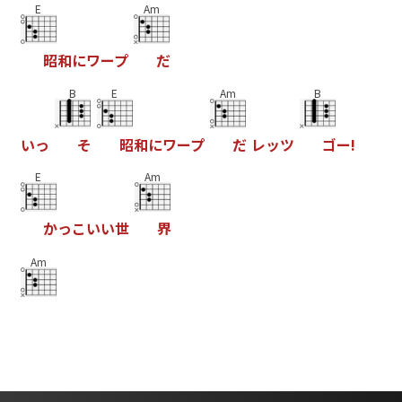
E
Am
昭
和
に
ワ
ー
プ
だ
B
E
Am
B
い
っ
そ
昭
和
に
ワ
ー
プ
だ
レ
ッ
ツ
ゴ
ー
!
E
Am
か
っ
こ
い
い
世
界
Am