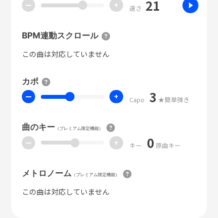
21
ー
+
速さ
BPM連動スクロール
この曲は対応していません
カポ
3
ー
+
Capo
★簡単弾き
曲のキー
（プレミアム限定機能）
0
ー
+
キー
原曲キー
メトロノーム
（プレミアム限定機能）
この曲は対応していません