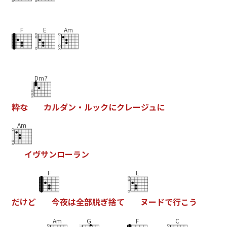
F
E
Am
Dm7
粋
な
カ
ル
ダ
ン
・
ル
ッ
ク
に
ク
レ
ー
ジ
ュ
に
Am
イ
ヴ
サ
ン
ロ
ー
ラ
ン
F
E
だ
け
ど
今
夜
は
全
部
脱
ぎ
捨
て
ヌ
ー
ド
で
行
こ
う
Am
G
F
C