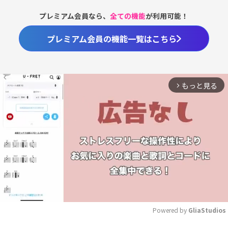
プレミアム会員なら、
全ての機能
が利用可能！
プレミアム会員の機能一覧はこちら
もっと見る
arrow_forward_ios
Powered by 
GliaStudios