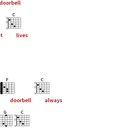
d
o
o
r
b
e
l
l
C
a
t
l
i
v
e
s
F
C
d
o
o
r
b
e
l
l
a
l
w
a
y
s
G
C