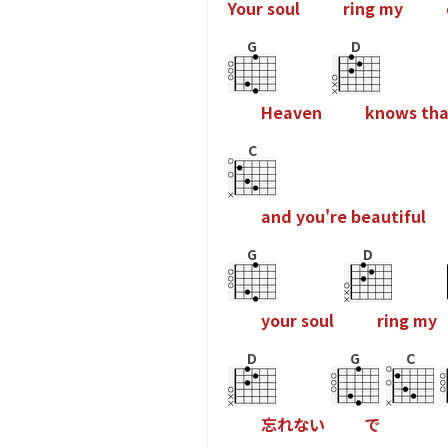
Y
o
u
r
s
o
u
l
r
i
n
g
m
y
G
D
H
e
a
v
e
n
k
n
o
w
s
t
h
C
a
n
d
y
o
u
'
r
e
b
e
a
u
t
i
f
u
l
G
D
y
o
u
r
s
o
u
l
r
i
n
g
m
y
D
G
C
忘
れ
な
い
で