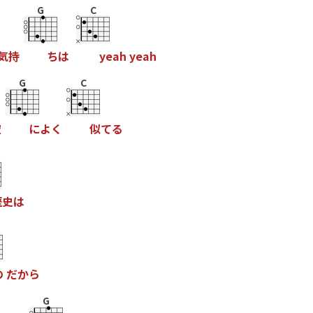
G
C
気
持
ち
は
y
e
a
h
y
e
a
h
G
C
空
に
よ
く
似
て
る
歴
史
は
の
だ
か
ら
G