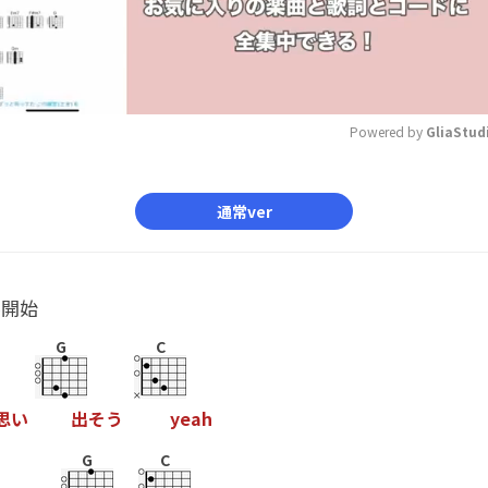
Powered by 
GliaStud
Mute
通常ver
ル開始
G
C
思
い
出
そ
う
y
e
a
h
G
C