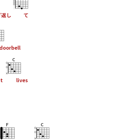
ぎ
返
し
て
d
o
o
r
b
e
l
l
C
a
t
l
i
v
e
s
F
C