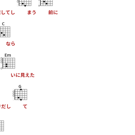
配
し
て
し
ま
う
前
に
C
な
ら
Em
い
に
見
え
た
G
き
だ
し
て