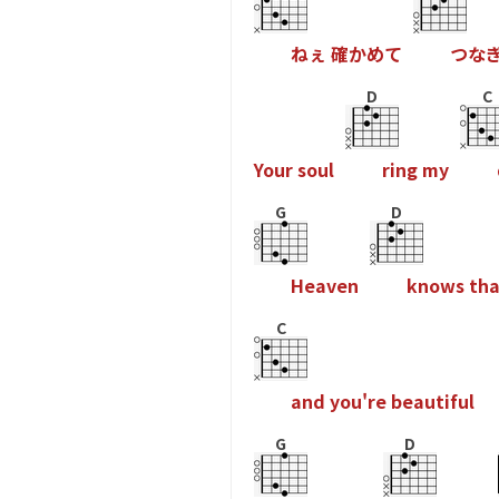
ね
ぇ
確
か
め
て
つ
な
D
C
Y
o
u
r
s
o
u
l
r
i
n
g
m
y
G
D
H
e
a
v
e
n
k
n
o
w
s
t
h
C
a
n
d
y
o
u
'
r
e
b
e
a
u
t
i
f
u
l
G
D