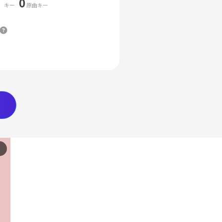
0
キー
原曲キー