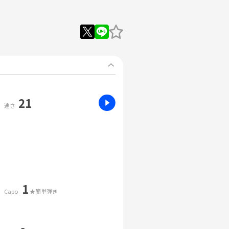
21
速さ
1
Capo
★簡単弾き