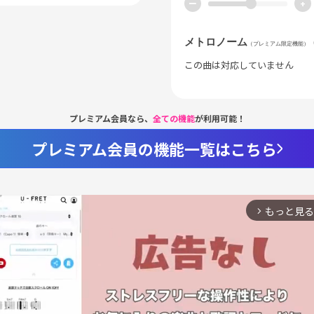
ー
+
メトロノーム
（プレミアム限定機能）
この曲は対応していません
プレミアム会員なら、
全ての機能
が利用可能！
プレミアム会員の機能一覧はこちら
もっと見る
arrow_forward_ios