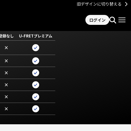
旧デザインに切り替える
ログイン
登録なし
U-FRETプレミアム
×
×
×
×
×
×