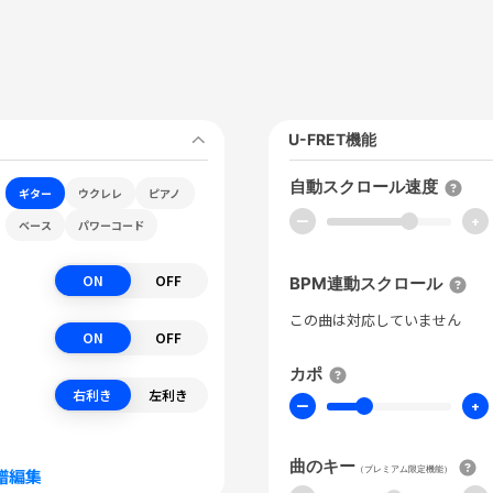
U-FRET機能
自動スクロール速度
ギター
ウクレレ
ピアノ
ー
+
ベース
パワーコード
ON
OFF
BPM連動スクロール
この曲は対応していません
ON
OFF
カポ
右利き
左利き
ー
+
曲のキー
（プレミアム限定機能）
譜編集