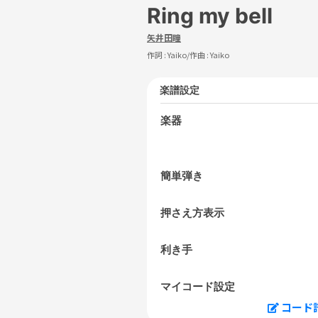
Ring my bell
矢井田瞳
作詞 :
Yaiko
/作曲 :
Yaiko
楽譜設定
楽器
簡単弾き
押さえ方表示
利き手
マイコード設定
コード