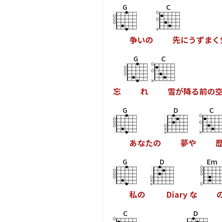
G
C
争
い
の
先
に
う
ず
ま
く
G
C
忘
れ
雪
が
降
る
前
の
G
D
C
あ
な
た
の
夢
や
G
D
Em
私
の
D
i
a
r
y
な
C
D