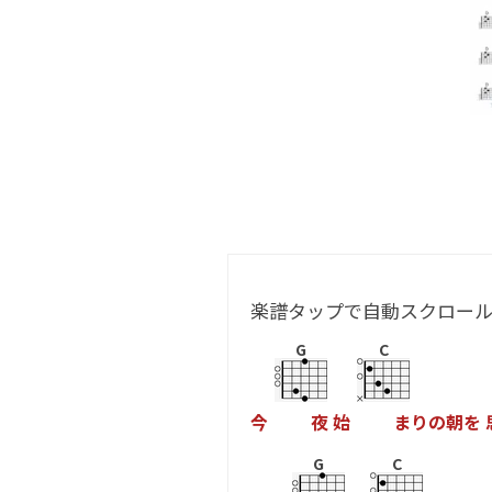
楽譜タップで自動スクロー
G
C
今
夜
始
ま
り
の
朝
を
G
C