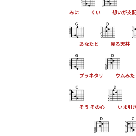
み
に
く
い
想
い
が
支
G
D
あ
な
た
と
見
る
天
井
G
D
プ
ラ
ネ
タ
リ
ウ
ム
み
た
C
D
そ
う
そ
の
心
い
ま
引
D
C