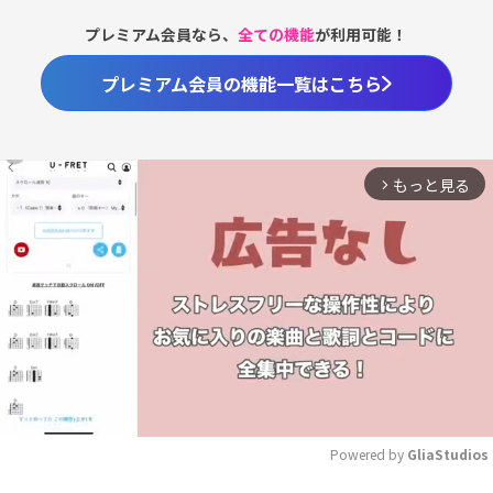
プレミアム会員なら、
全ての機能
が利用可能！
プレミアム会員の機能一覧はこちら
もっと見る
arrow_forward_ios
Powered by 
GliaStudios