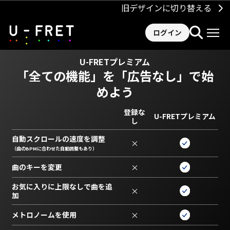
旧デザインに切り替える
ログイン
U-FRETプレミアム
「全ての機能」を
「広告なし」で始
めよう
登録な
U-FRETプレミアム
し
自動スクロールの速度を調整
×
（曲のBPMに合わせた自動調整もあり）
曲のキーを変更
×
お気に入りに上限なしで曲を追
×
加
メトロノームを使用
×