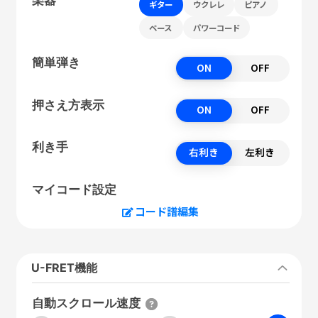
ギター
ウクレレ
ピアノ
ベース
パワーコード
簡単弾き
ON
OFF
押さえ方表示
ON
OFF
利き手
右利き
左利き
マイコード設定
コード譜編集
U-FRET機能
自動スクロール速度