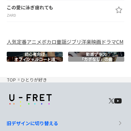
この愛に泳ぎ疲れても
ZARD
人気
定番
アニメ
ボカロ
童謡
ジブリ
洋楽
映画
ドラマ
CM
初心者向け
動画プラス
オフィシャル
コード譜
「カポなし」の曲
TOP
ひとりが好き
旧デザインに切り替える