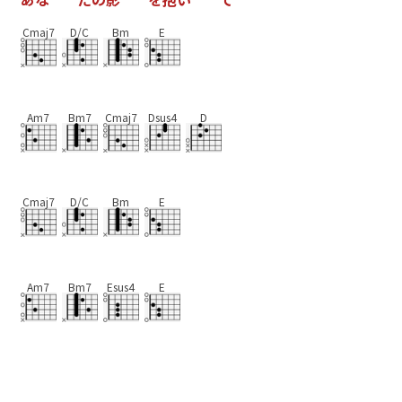
Cmaj7
D/C
Bm
E
Am7
Bm7
Cmaj7
Dsus4
D
Cmaj7
D/C
Bm
E
Am7
Bm7
Esus4
E