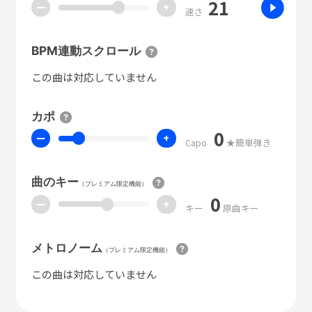
21
ー
+
速さ
BPM連動スクロール
この曲は対応していません
カポ
0
ー
+
Capo
★簡単弾き
曲のキー
（プレミアム限定機能）
0
ー
+
キー
原曲キー
メトロノーム
（プレミアム限定機能）
この曲は対応していません