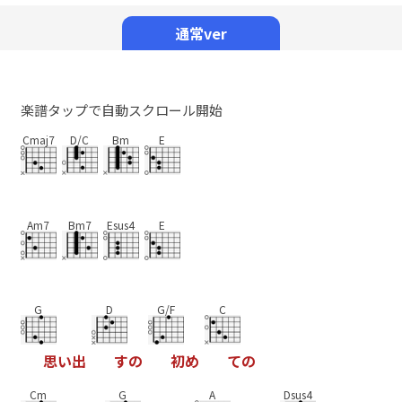
Mute
通常ver
楽譜タップで自動スクロール開始
Cmaj7
D/C
Bm
E
Am7
Bm7
Esus4
E
G
D
G/F
C
思
い
出
す
の
初
め
て
の
Cm
G
A
Dsus4