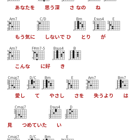
あ
な
た
を
思
う
深
さ
な
の
ね
Am7
C/D
Bm
Esus4
E
も
う
気
に
し
な
い
で
ひ
と
り
が
Am7
F#m7-5
Bsus4
B
こ
ん
な
に
好
き
Cmaj7
D/C
Bm
E
Am7
Bm7
愛
し
て
や
さ
し
さ
を
失
う
よ
り
は
Cmaj7
Dsus4
D
見
つ
め
て
い
た
い
Cmaj7
D/C
Bm
E