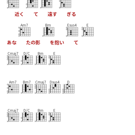
近
く
て
遠
す
ぎ
る
Am7
Bm
Esus4
E
あ
な
た
の
影
を
抱
い
て
Cmaj7
D/C
Bm
E
Am7
Bm7
Cmaj7
Dsus4
D
Cmaj7
D/C
Bm
E