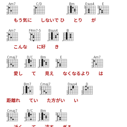
Am7
C/D
Bm
Esus4
E
も
う
気
に
し
な
い
で
ひ
と
り
が
Am7
F#m7-5
Bsus4
B
こ
ん
な
に
好
き
Cmaj7
D/C
Bm
E
Am7
愛
し
て
見
え
な
く
な
る
よ
り
は
Bm7
Cmaj7
Dsus4
D
距
離
れ
て
い
た
方
が
い
い
Cmaj7
D/C
Bm
E
近
く
て
遠
す
ぎ
る