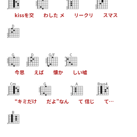
k
i
s
s
を
交
わ
し
た
メ
リ
ー
ク
リ
ス
マ
ス
D
G
D
G/F
C
今
思
え
ば
懐
か
し
い
嘘
Cm
G
A
Bsus4
“
キ
ミ
だ
け
だ
よ
”
な
ん
て
信
じ
て
…
B