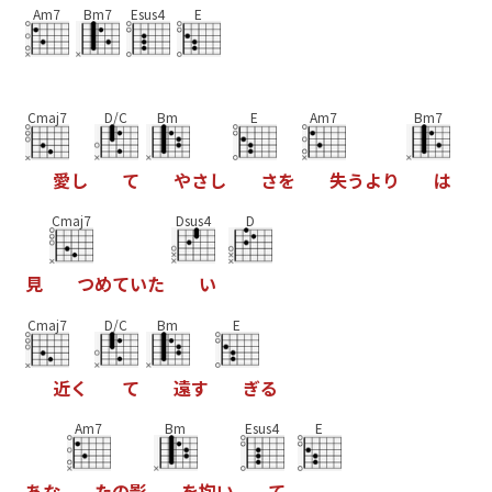
Am7
Bm7
Esus4
E
Cmaj7
D/C
Bm
E
Am7
Bm7
愛
し
て
や
さ
し
さ
を
失
う
よ
り
は
Cmaj7
Dsus4
D
見
つ
め
て
い
た
い
Cmaj7
D/C
Bm
E
近
く
て
遠
す
ぎ
る
Am7
Bm
Esus4
E
あ
な
た
の
影
を
抱
い
て