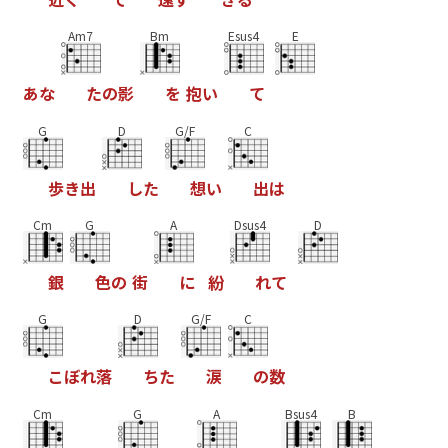
Am7
Bm
Esus4
E
あ
な
た
の
影
を
抱
い
て
G
D
G/F
C
歩
き
出
し
た
想
い
出
は
Cm
G
A
Dsus4
D
銀
色
の
街
に
紛
れ
て
G
D
G/F
C
こ
ぼ
れ
落
ち
た
涙
の
数
Cm
G
A
Bsus4
B