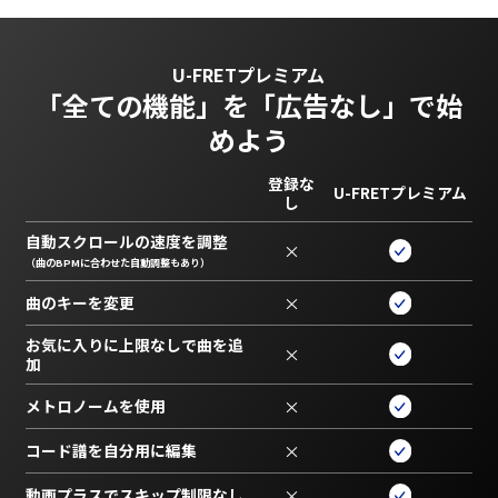
U-FRETプレミアム
「全ての機能」を
「広告なし」で始
めよう
登録な
U-FRETプレミアム
し
自動スクロールの速度を調整
×
（曲のBPMに合わせた自動調整もあり）
曲のキーを変更
×
お気に入りに上限なしで曲を追
×
加
メトロノームを使用
×
コード譜を自分用に編集
×
動画プラスでスキップ制限なし
×