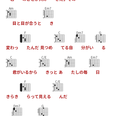
Am
Em7
目
と
目
が
合
う
と
き
F
C
Dm7
G
変
わ
っ
た
ん
だ
見
つ
め
て
る
自
分
が
い
る
C
C/E
Am
Em7
君
が
い
る
か
ら
き
っ
と
あ
た
し
の
毎
日
F
C/E
き
ら
き
ら
っ
て
見
え
る
ん
だ
Dm7
G