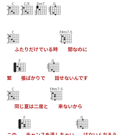
C
C/E
Dm7
G
C
F#m7-5
ふ
た
り
だ
け
で
い
る
時
間
な
の
に
F
G
緊
張
ば
か
り
で
話
せ
な
い
ん
で
す
C
F#m7-5
同
じ
夏
は
二
度
と
来
な
い
か
ら
F
G
こ
の
チ
ャ
ン
ス
を
逃
し
ち
ゃ
い
け
な
い
ん
だ
ろ
う