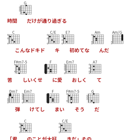
G
時
間
だ
け
が
通
り
過
ぎ
る
C
C/E
E7
Am
Am/G
こ
ん
な
ド
キ
ド
キ
初
め
て
な
ん
だ
F#m7-5
F
Em7
A7
苦
し
い
く
せ
に
愛
お
し
く
て
Dm7
Em7
F
F#m7-5
G
弾
け
て
し
ま
い
そ
う
だ
C
C/E
「
君
の
こ
と
が
大
好
き
だ
」
そ
の