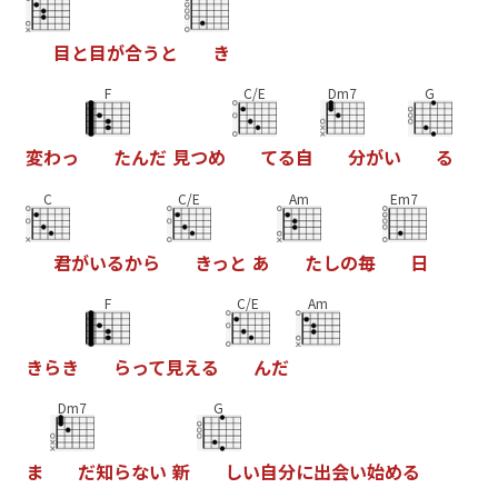
目
と
目
が
合
う
と
き
F
C/E
Dm7
G
変
わ
っ
た
ん
だ
見
つ
め
て
る
自
分
が
い
る
C
C/E
Am
Em7
君
が
い
る
か
ら
き
っ
と
あ
た
し
の
毎
日
F
C/E
Am
き
ら
き
ら
っ
て
見
え
る
ん
だ
Dm7
G
ま
だ
知
ら
な
い
新
し
い
自
分
に
出
会
い
始
め
る