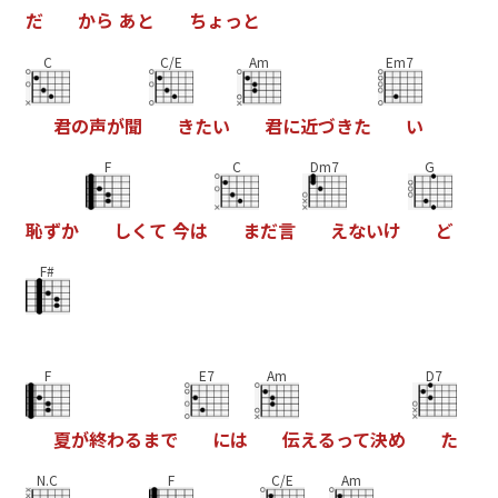
だ
か
ら
あ
と
ち
ょ
っ
と
C
C/E
Am
Em7
君
の
声
が
聞
き
た
い
君
に
近
づ
き
た
い
F
C
Dm7
G
恥
ず
か
し
く
て
今
は
ま
だ
言
え
な
い
け
ど
F#
F
E7
Am
D7
夏
が
終
わ
る
ま
で
に
は
伝
え
る
っ
て
決
め
た
N.C
F
C/E
Am