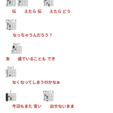
伝
え
た
ら
伝
え
た
ら
ど
う
F#m7-5
な
っ
ち
ゃ
う
ん
だ
ろ
う
？
Dm7
友
達
で
い
る
こ
と
も
で
き
Em7
な
く
な
っ
て
し
ま
う
の
か
な
ぁ
F
F#m7-5
今
日
も
ま
た
言
い
出
せ
な
い
ま
ま