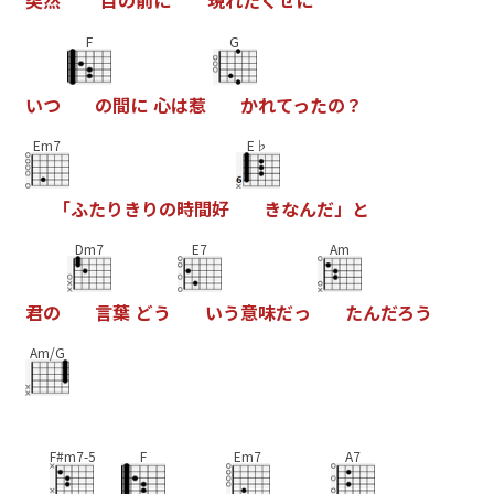
突
然
目
の
前
に
現
れ
た
く
せ
に
F
G
い
つ
の
間
に
心
は
惹
か
れ
て
っ
た
の
？
Em7
E♭
「
ふ
た
り
き
り
の
時
間
好
き
な
ん
だ
」
と
Dm7
E7
Am
君
の
言
葉
ど
う
い
う
意
味
だ
っ
た
ん
だ
ろ
う
Am/G
F#m7-5
F
Em7
A7