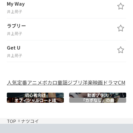
My Way
井上苑子
ラブリー
井上苑子
Get U
井上苑子
人気
定番
アニメ
ボカロ
童謡
ジブリ
洋楽
映画
ドラマ
CM
初心者向け
動画プラス
オフィシャル
コード譜
「カポなし」の曲
TOP
ナツコイ