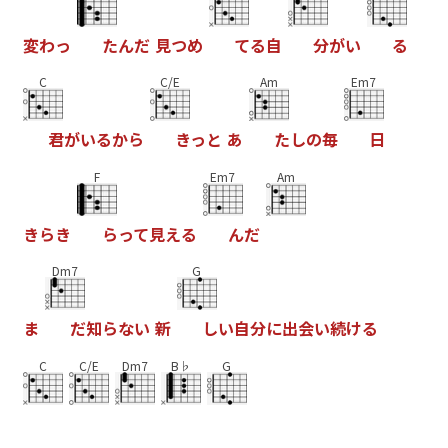
変
わ
っ
た
ん
だ
見
つ
め
て
る
自
分
が
い
る
C
C/E
Am
Em7
君
が
い
る
か
ら
き
っ
と
あ
た
し
の
毎
日
F
Em7
Am
き
ら
き
ら
っ
て
見
え
る
ん
だ
Dm7
G
ま
だ
知
ら
な
い
新
し
い
自
分
に
出
会
い
続
け
る
C
C/E
Dm7
B♭
G