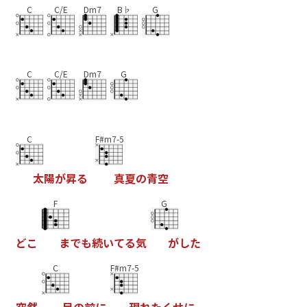
C
C/E
Dm7
B♭
G
C
C/E
Dm7
G
C
F#m7-5
太
陽
が
昇
る
真
夏
の
青
空
F
G
ど
こ
ま
で
も
続
い
て
る
気
が
し
た
C
F#m7-5