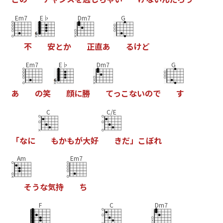
Em7
E♭
Dm7
G
不
安
と
か
正
直
あ
る
け
ど
Em7
E♭
Dm7
G
あ
の
笑
顔
に
勝
て
っ
こ
な
い
の
で
す
C
C/E
「
な
に
も
か
も
が
大
好
き
だ
」
こ
ぼ
れ
Am
Em7
そ
う
な
気
持
ち
F
C
Dm7