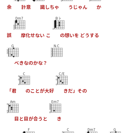
余
計
意
識
し
ち
ゃ
う
じ
ゃ
ん
か
Dm7
B♭
誤
摩
化
せ
な
い
こ
の
想
い
を
ど
う
す
る
G
N.C
べ
き
な
の
か
な
？
C
C/E
「
君
の
こ
と
が
大
好
き
だ
」
そ
の
Am
Em7
目
と
目
が
合
う
と
き
F
C
Dm7
G