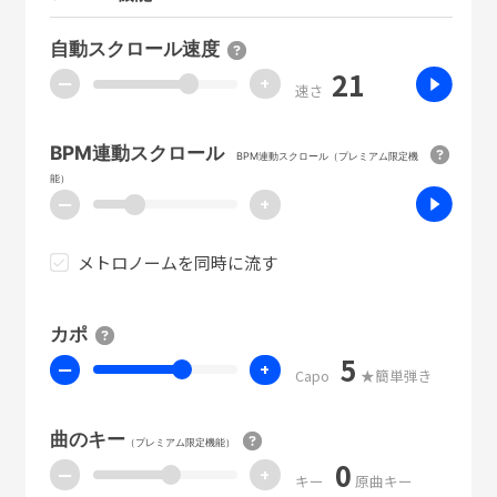
自動スクロール速度
21
ー
+
速さ
BPM連動スクロール
BPM連動スクロール（プレミアム限定機
能）
ー
+
メトロノームを同時に流す
カポ
5
ー
+
Capo
★簡単弾き
曲のキー
（プレミアム限定機能）
0
ー
+
キー
原曲キー