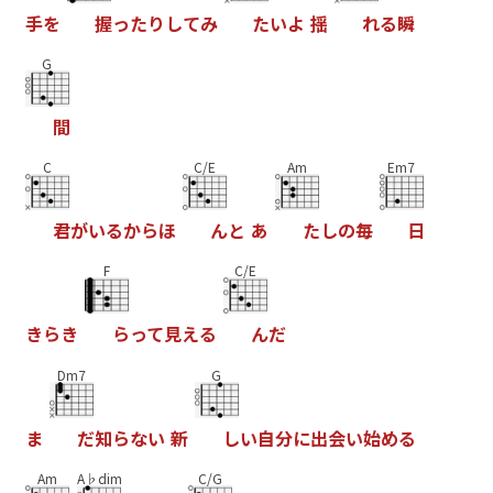
手
を
握
っ
た
り
し
て
み
た
い
よ
揺
れ
る
瞬
G
間
C
C/E
Am
Em7
君
が
い
る
か
ら
ほ
ん
と
あ
た
し
の
毎
日
F
C/E
き
ら
き
ら
っ
て
見
え
る
ん
だ
Dm7
G
ま
だ
知
ら
な
い
新
し
い
自
分
に
出
会
い
始
め
る
Am
A♭dim
C/G