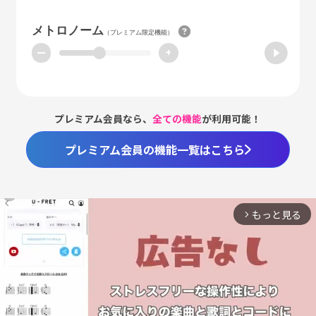
メトロノーム
（プレミアム限定機能）
ー
+
プレミアム会員なら、
全ての機能
が利用可能！
プレミアム会員の機能一覧はこちら
もっと見る
arrow_forward_ios