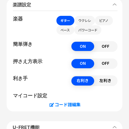
楽譜設定
楽器
ギター
ウクレレ
ピアノ
ベース
パワーコード
簡単弾き
ON
OFF
押さえ方表示
ON
OFF
利き手
右利き
左利き
マイコード設定
コード譜編集
U-FRET機能