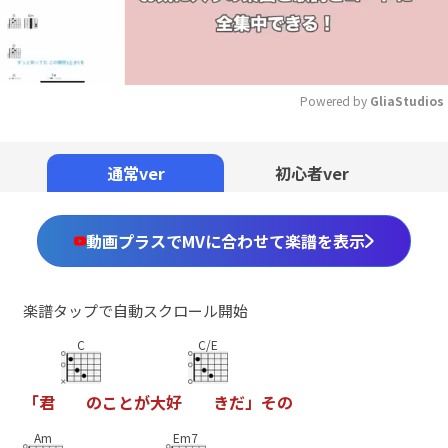
Powered by 
GliaStudios
Mute
通常ver
初心者ver
動画プラスでMVに合わせて楽譜を表示
楽譜タップで自動スクロール開始
C
C/E
「
君
の
こ
と
が
大
好
き
だ
」
そ
の
Am
Em7