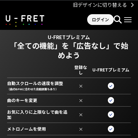
旧デザインに切り替える
ログイン
U-FRETプレミアム
「全ての機能」を
「広告なし」で始
めよう
登録な
U-FRETプレミアム
し
自動スクロールの速度を調整
×
（曲のBPMに合わせた自動調整もあり）
曲のキーを変更
×
お気に入りに上限なしで曲を追
×
加
メトロノームを使用
×