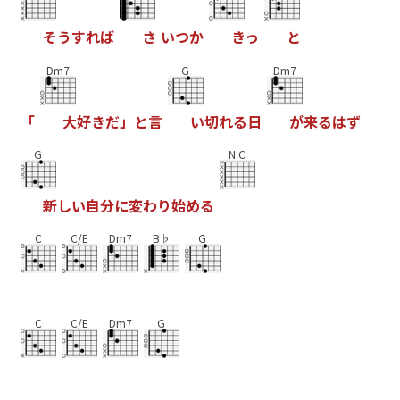
そ
う
す
れ
ば
さ
い
つ
か
き
っ
と
Dm7
G
Dm7
「
大
好
き
だ
」
と
言
い
切
れ
る
日
が
来
る
は
ず
G
N.C
新
し
い
自
分
に
変
わ
り
始
め
る
C
C/E
Dm7
B♭
G
C
C/E
Dm7
G