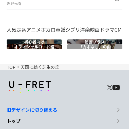
佐野元春
人気
定番
アニメ
ボカロ
童謡
ジブリ
洋楽
映画
ドラマ
CM
初心者向け
動画プラス
オフィシャル
コード譜
「カポなし」の曲
TOP
天国に続く芝生の丘
旧デザインに切り替える
トップ