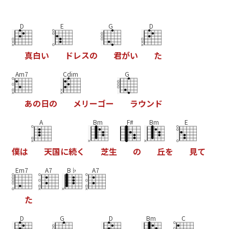
D
E
G
D
真
白
い
ド
レ
ス
の
君
が
い
た
Am7
Cdim
G
あ
の
日
の
メ
リ
ー
ゴ
ー
ラ
ウ
ン
ド
A
Bm
F#
Bm
E
僕
は
天
国
に
続
く
芝
生
の
丘
を
見
て
Em7
A7
B♭
A7
た
D
G
D
Bm
C