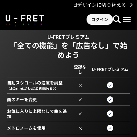
旧デザインに切り替える
ログイン
U-FRETプレミアム
「全ての機能」を
「広告なし」で始
めよう
登録な
U-FRETプレミアム
し
自動スクロールの速度を調整
×
（曲のBPMに合わせた自動調整もあり）
曲のキーを変更
×
お気に入りに上限なしで曲を追
×
加
メトロノームを使用
×