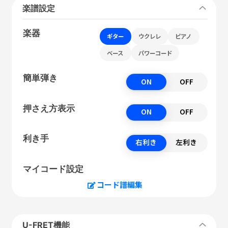
楽譜設定
楽器
ギター
ウクレレ
ピアノ
ベース
パワーコード
簡単弾き
ON
OFF
押さえ方表示
ON
OFF
利き手
右利き
左利き
マイコード設定
コード譜編集
U-FRET機能