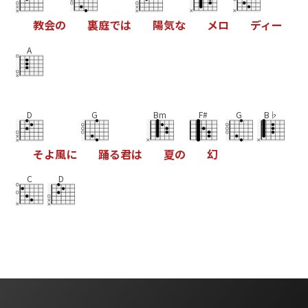
教
会
の
裏
庭
で
は
陽
気
な
メ
ロ
デ
ィ
ー
A
D
G
Bm
F#
G
B♭
そ
よ
風
に
踊
る
君
は
夏
の
幻
C
D