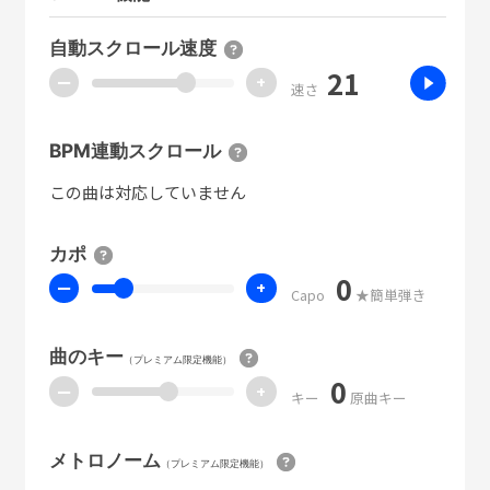
自動スクロール速度
21
ー
+
速さ
BPM連動スクロール
この曲は対応していません
カポ
0
ー
+
Capo
★簡単弾き
曲のキー
（プレミアム限定機能）
0
ー
+
キー
原曲キー
メトロノーム
（プレミアム限定機能）