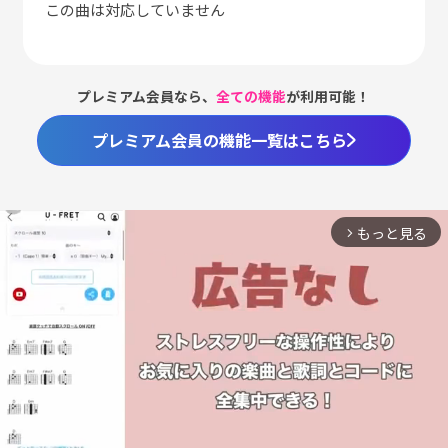
この曲は対応していません
プレミアム会員なら、
全ての機能
が利用可能！
プレミアム会員の機能一覧はこちら
もっと見る
arrow_forward_ios