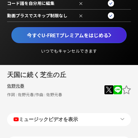
コード譜を自分用に編集
×
動画プラスでスキップ制限なし
×
今すぐU-FRETプレミアムをはじめる
いつでもキャンセルできます
天国に続く芝生の丘
佐野元春
作詞 :
佐野元春
/作曲 :
佐野元春
ミュージックビデオを表示