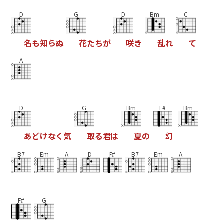
D
G
D
Bm
C
名
も
知
ら
ぬ
花
た
ち
が
咲
き
乱
れ
て
A
D
G
Bm
F#
Bm
あ
ど
け
な
く
気
取
る
君
は
夏
の
幻
B7
Em
A
D
F#
B7
Em
A
F#
G