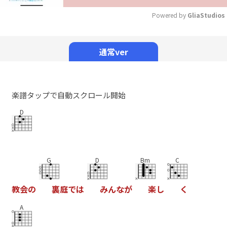
Powered by 
GliaStudios
Mute
通常ver
楽譜タップで自動スクロール開始
D
G
D
Bm
C
教
会
の
裏
庭
で
は
み
ん
な
が
楽
し
く
A