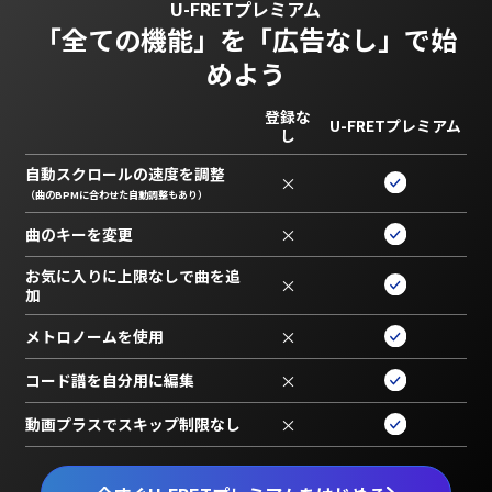
U-FRETプレミアム
「全ての機能」を
「広告なし」で始
めよう
登録な
U-FRETプレミアム
し
自動スクロールの速度を調整
×
（曲のBPMに合わせた自動調整もあり）
曲のキーを変更
×
お気に入りに上限なしで曲を追
×
加
メトロノームを使用
×
コード譜を自分用に編集
×
動画プラスでスキップ制限なし
×