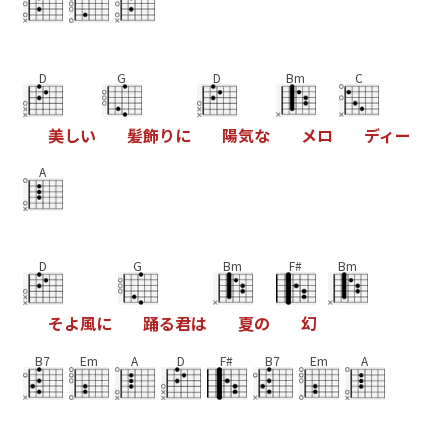
D
G
D
Bm
C
美
し
い
髪
飾
り
に
陽
気
な
メ
ロ
デ
ィ
ー
A
D
G
Bm
F#
Bm
そ
よ
風
に
踊
る
君
は
夏
の
幻
B7
Em
A
D
F#
B7
Em
A