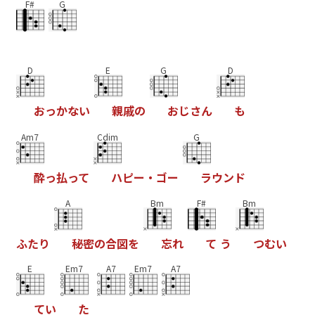
F#
G
D
E
G
D
お
っ
か
な
い
親
戚
の
お
じ
さ
ん
も
Am7
Cdim
G
酔
っ
払
っ
て
ハ
ピ
ー
・
ゴ
ー
ラ
ウ
ン
ド
A
Bm
F#
Bm
ふ
た
り
秘
密
の
合
図
を
忘
れ
て
う
つ
む
い
E
Em7
A7
Em7
A7
て
い
た