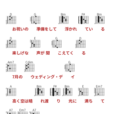
D
G
Bm
F#
Bm
お
祝
い
の
準
備
を
し
て
浮
か
れ
て
い
る
D
E
G
D
楽
し
げ
な
声
が
聞
こ
え
て
く
る
Am7
Cdim
G
7
月
の
ウ
ェ
デ
ィ
ン
グ
・
デ
イ
A
Bm
F#
Bm
E
Em7
高
く
空
は
晴
れ
渡
り
光
に
満
ち
て
A7
Em7
A7