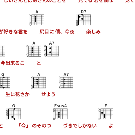
じ
い
さ
ん
と
ば
あ
さ
ん
の
こ
と
を
見
て
る
君
を
僕
は
見
て
A
D7
が
好
き
な
君
を
尻
目
に
僕
、
今
夜
楽
し
み
A
A7
今
出
来
る
こ
と
G
A
A7
生
に
花
さ
か
せ
よ
う
G
Esus4
E
と
「
今
」
の
そ
の
つ
づ
き
で
し
か
な
い
よ