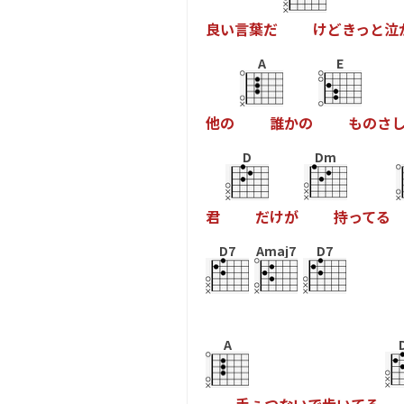
良
い
言
葉
だ
け
ど
き
っ
と
泣
A
E
他
の
誰
か
の
も
の
さ
D
Dm
君
だ
け
が
持
っ
て
る
D7
Amaj7
D7
A