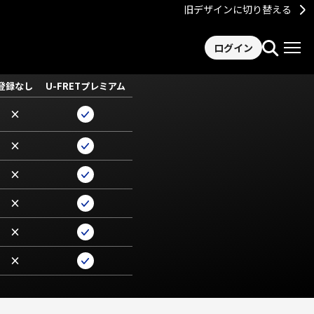
旧デザインに切り替える
ログイン
登録なし
U-FRETプレミアム
×
×
×
×
×
×