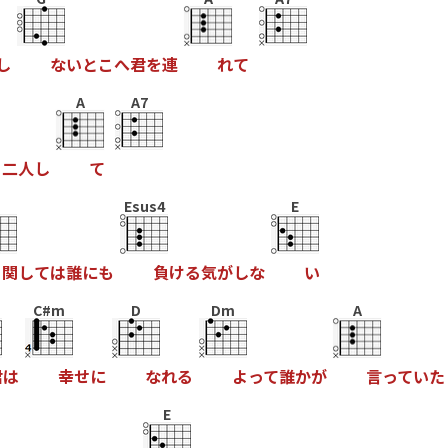
し
な
い
と
こ
へ
君
を
連
れ
て
A
A7
よ
二
人
し
て
Esus4
E
関
し
て
は
誰
に
も
負
け
る
気
が
し
な
い
C#m
D
Dm
A
君
は
幸
せ
に
な
れ
る
よ
っ
て
誰
か
が
言
っ
て
い
た
E