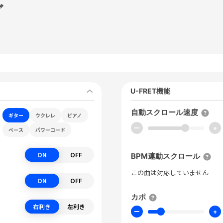
グ
U-FRET機能
自動スクロール速度
ギター
ウクレレ
ピアノ
ー
+
ベース
パワーコード
ON
OFF
BPM連動スクロール
この曲は対応していません
ON
OFF
カポ
右利き
左利き
ー
+