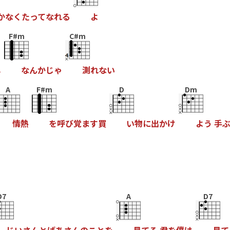
か
な
く
た
っ
て
な
れ
る
よ
F#m
C#m
し
な
ん
か
じ
ゃ
測
れ
な
い
A
F#m
D
Dm
情
熱
を
呼
び
覚
ま
す
買
い
物
に
出
か
け
よ
う
手
D7
A
D7