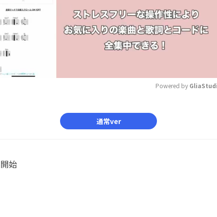
Powered by 
GliaStud
Mute
通常ver
ル開始