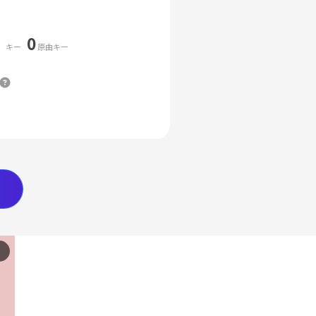
0
キー
原曲キー