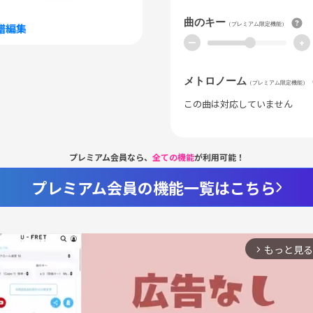
曲のキー
（プレミアム限定機能）
譜編集
ー
+
メトロノーム
（プレミアム限定機能）
この曲は対応していません
プレミアム会員なら、
全ての機能
が利用可能！
プレミアム会員の機能一覧はこちら
もっと見る
arrow_forward_ios