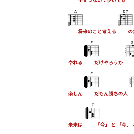
手
ぇ
つ
な
い
で
歩
い
て
る
A
D7
将
来
の
こ
と
考
え
る
の
F
G
や
れ
る
だ
け
や
ろ
う
か
F
楽
し
ん
だ
も
ん
勝
ち
の
人
F
未
来
は
「
今
」
と
「
今
」