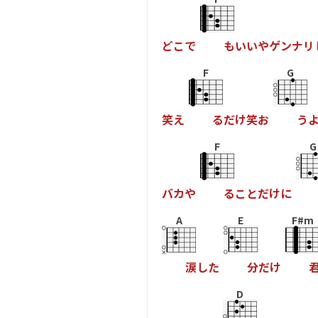
ど
こ
で
も
い
い
や
ゲ
ン
ナ
リ
F
G
笑
え
る
だ
け
笑
お
う
F
G
バ
カ
や
る
こ
と
だ
け
に
A
E
F#m
涙
し
た
分
だ
け
D