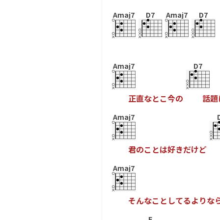
Amaj7
D7
Amaj7
D7
Amaj7
D7
正
直
な
と
こ
今
の
話
題
Amaj7
君
の
こ
と
は
好
き
だ
け
ど
Amaj7
そ
ん
な
こ
と
し
て
る
よ
り
な
F