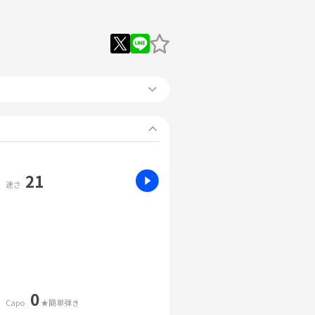
21
速さ
0
Capo
★簡単弾き