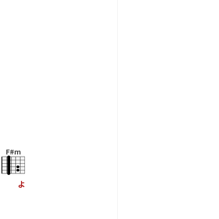
F#m
よ