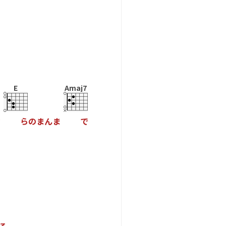
E
Amaj7
ぶ
ら
の
ま
ん
ま
で