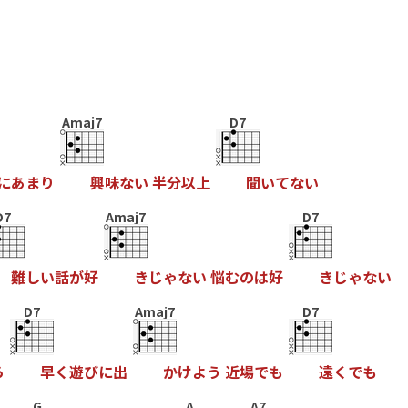
Amaj7
D7
に
あ
ま
り
興
味
な
い
半
分
以
上
聞
い
て
な
い
D7
Amaj7
D7
難
し
い
話
が
好
き
じ
ゃ
な
い
悩
む
の
は
好
き
じ
ゃ
な
い
D7
Amaj7
D7
ら
早
く
遊
び
に
出
か
け
よ
う
近
場
で
も
遠
く
で
も
G
A
A7