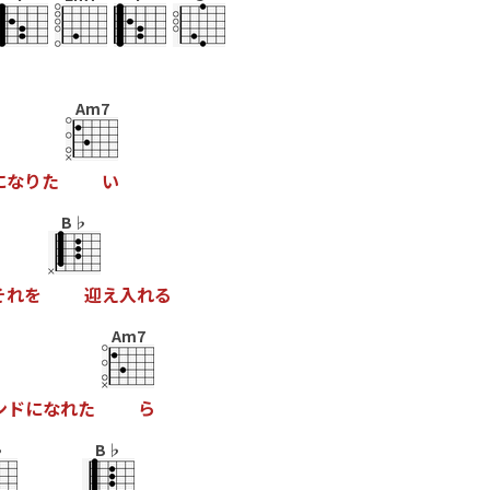
Am7
に
な
り
た
い
B♭
そ
れ
を
迎
え
入
れ
る
Am7
ン
ド
に
な
れ
た
ら
♭
B♭