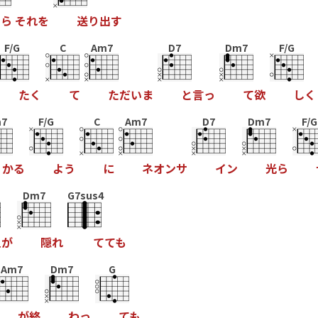
ら
そ
れ
を
送
り
出
す
F/G
C
Am7
D7
Dm7
F/G
た
く
て
た
だ
い
ま
と
言
っ
て
欲
し
く
7
F/G
C
Am7
D7
Dm7
F/G
か
る
よ
う
に
ネ
オ
ン
サ
イ
ン
光
ら
Dm7
G7sus4
星
が
隠
れ
て
て
も
Am7
Dm7
G
が
終
わ
っ
て
も