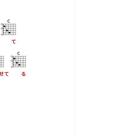
C
て
C
せ
て
る