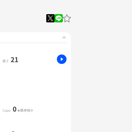
21
速さ
0
Capo
★簡単弾き