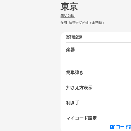
東京
赤い公園
作詞 :
津野米咲
/作曲 :
津野米咲
楽譜設定
楽器
簡単弾き
押さえ方表示
利き手
マイコード設定
コード