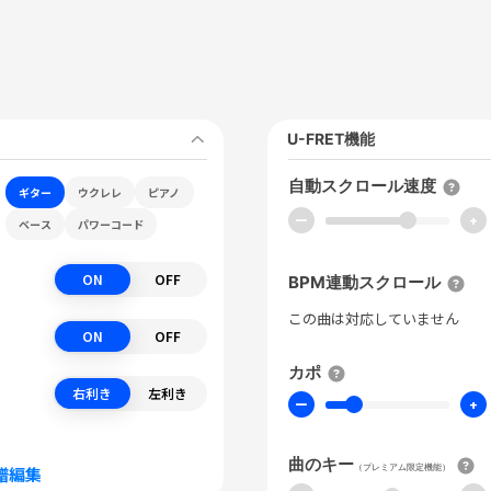
U-FRET機能
自動スクロール速度
ギター
ウクレレ
ピアノ
ー
+
ベース
パワーコード
ON
OFF
BPM連動スクロール
この曲は対応していません
ON
OFF
カポ
右利き
左利き
ー
+
曲のキー
（プレミアム限定機能）
譜編集