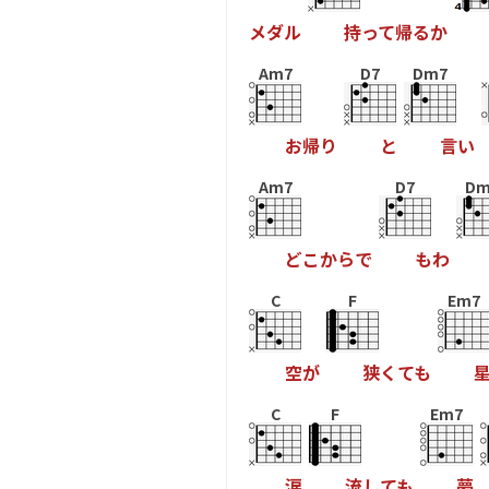
メ
ダ
ル
持
っ
て
帰
る
か
Am7
D7
Dm7
お
帰
り
と
言
い
Am7
D7
Dm
ど
こ
か
ら
で
も
わ
C
F
Em7
空
が
狭
く
て
も
C
F
Em7
涙
流
し
て
も
夢