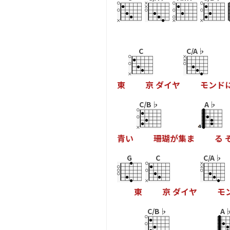
C
C/A♭
東
京
ダ
イ
ヤ
モ
ン
ド
C/B♭
A♭
青
い
珊
瑚
が
集
ま
る
G
C
C/A♭
東
京
ダ
イ
ヤ
モ
C/B♭
A