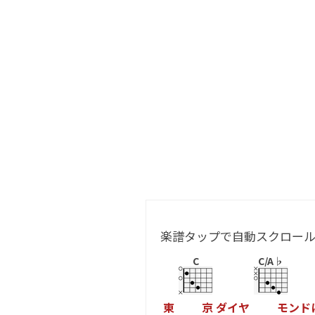
楽譜タップで自動スクロー
C
C/A♭
東
京
ダ
イ
ヤ
モ
ン
ド