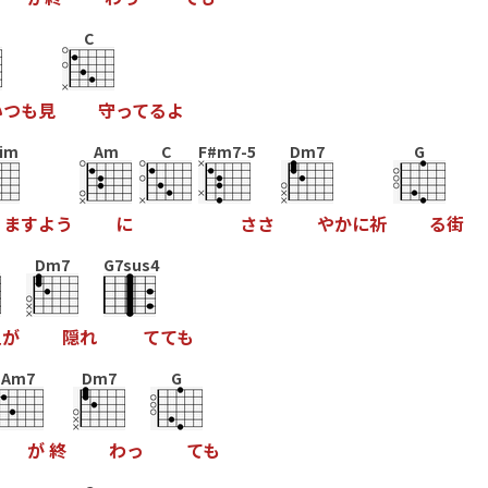
C
い
つ
も
見
守
っ
て
る
よ
im
Am
C
F#m7-5
Dm7
G
ま
す
よ
う
に
さ
さ
や
か
に
祈
る
街
Dm7
G7sus4
星
が
隠
れ
て
て
も
Am7
Dm7
G
が
終
わ
っ
て
も