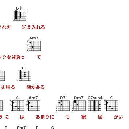
B♭
そ
れ
を
迎
え
入
れ
る
Am7
ッ
ク
を
背
負
っ
て
♭
B♭
は
帰
る
海
が
あ
る
C
Am7
D7
Dm7
G7sus4
C
う
に
は
あ
ま
り
に
も
窮
屈
か
い
F
Em7
F
G