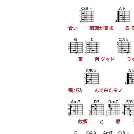
C/B♭
A♭
青
い
珊
瑚
が
集
ま
る
G
C
C/A♭
東
京
グ
ッ
ド
ラ
C/B♭
A
飛
び
込
ん
で
来
た
モ
ノ
Am7
D7
Dm7
F/G
故
郷
と
思
C
C/A♭
Am7
C/B♭