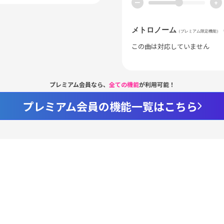
ー
+
メトロノーム
（プレミアム限定機能）
この曲は対応していません
プレミアム会員なら、
全ての機能
が利用可能！
プレミアム会員の機能一覧はこちら
Loaded
:
98.37%
/
nmute