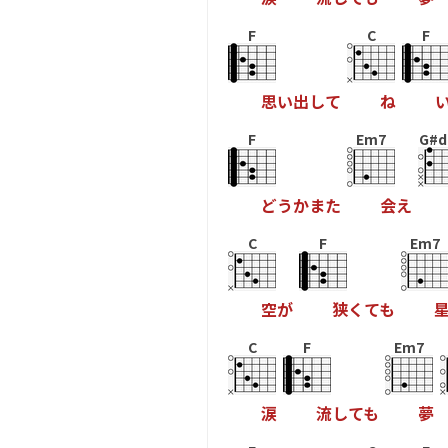
F
C
F
思
い
出
し
て
ね
F
Em7
G#d
ど
う
か
ま
た
会
え
C
F
Em7
空
が
狭
く
て
も
C
F
Em7
涙
流
し
て
も
夢