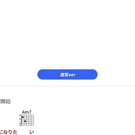
通常ver
ル開始
Am7
に
な
り
た
い