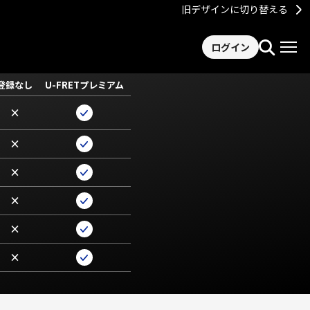
旧デザインに切り替える
ログイン
登録なし
U-FRETプレミアム
×
×
×
×
×
×