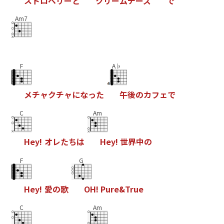
ス
ト
ロ
ベ
リ
ー
と
ク
リ
ー
ム
チ
ー
ズ
で
Am7
F
A♭
メ
チ
ャ
ク
チ
ャ
に
な
っ
た
午
後
の
カ
フ
ェ
で
C
Am
H
e
y
!
オ
レ
た
ち
は
H
e
y
!
世
界
中
の
F
G
H
e
y
!
愛
の
歌
O
H
!
P
u
r
e
&
T
r
u
e
C
Am