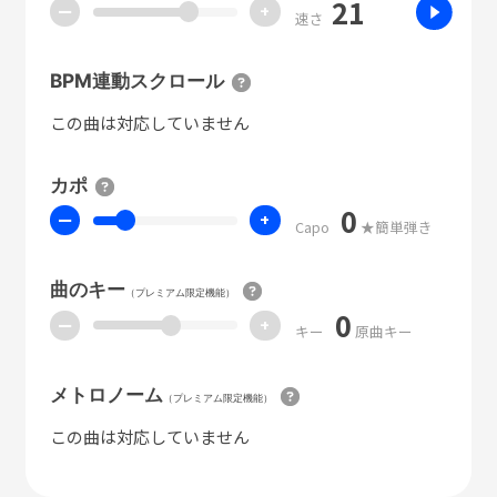
21
ー
+
速さ
BPM連動スクロール
この曲は対応していません
カポ
0
ー
+
Capo
★簡単弾き
曲のキー
（プレミアム限定機能）
0
ー
+
キー
原曲キー
メトロノーム
（プレミアム限定機能）
この曲は対応していません