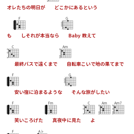
オ
レ
た
ち
の
明
日
が
ど
こ
か
に
あ
る
と
い
う
F
G
も
し
そ
れ
が
本
当
な
ら
B
a
b
y
教
え
て
C
Am
最
終
バ
ス
で
遠
く
ま
で
自
転
車
こ
い
で
地
の
果
て
ま
で
F
G
安
い
宿
に
泊
ま
る
よ
う
な
そ
ん
な
旅
が
し
た
い
F
Fm
C
Am
Am7
笑
い
こ
ろ
げ
た
真
夜
中
に
見
た
よ
F
A♭