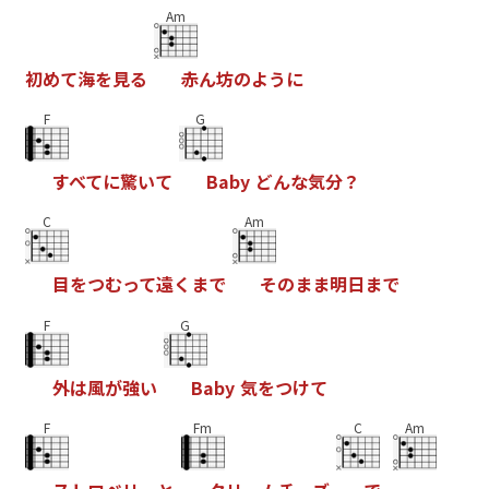
Am
初
め
て
海
を
見
る
赤
ん
坊
の
よ
う
に
F
G
す
べ
て
に
驚
い
て
B
a
b
y
ど
ん
な
気
分
？
C
Am
目
を
つ
む
っ
て
遠
く
ま
で
そ
の
ま
ま
明
日
ま
で
F
G
外
は
風
が
強
い
B
a
b
y
気
を
つ
け
て
F
Fm
C
Am