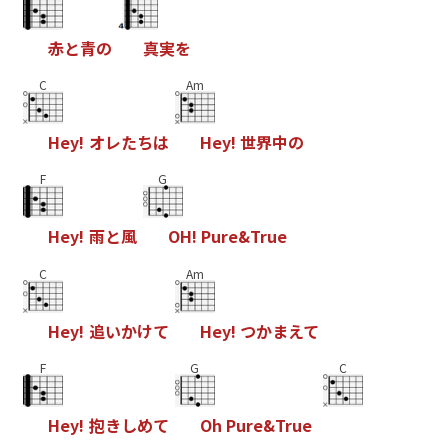
赤
と
青
の
真
実
を
C
Am
H
e
y
!
オ
レ
た
ち
は
H
e
y
!
世
界
中
の
F
G
H
e
y
!
雨
と
風
O
H
!
P
u
r
e
&
T
r
u
e
C
Am
H
e
y
!
追
い
か
け
て
H
e
y
!
つ
か
ま
え
て
F
G
C
H
e
y
!
抱
き
し
め
て
O
h
P
u
r
e
&
T
r
u
e