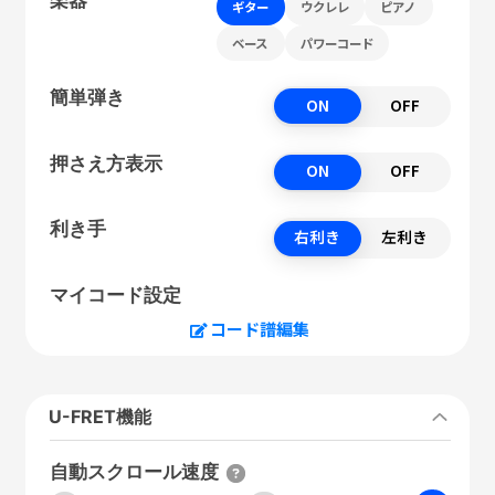
ギター
ウクレレ
ピアノ
ベース
パワーコード
簡単弾き
ON
OFF
押さえ方表示
ON
OFF
利き手
右利き
左利き
マイコード設定
コード譜編集
U-FRET機能
自動スクロール速度