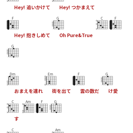
H
e
y
!
追
い
か
け
て
H
e
y
!
つ
か
ま
え
て
F
G
C
F
H
e
y
!
抱
き
し
め
て
O
h
P
u
r
e
&
T
r
u
e
G
Dm
Em
F
G
お
ま
え
を
連
れ
街
を
出
て
雲
の
数
だ
け
愛
C
Am
F
G
す
C
Am