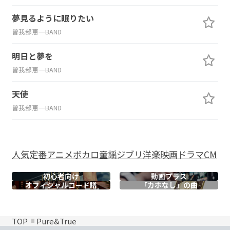
夢見るように眠りたい
曽我部恵一BAND
明日と夢を
曽我部恵一BAND
天使
曽我部恵一BAND
人気
定番
アニメ
ボカロ
童謡
ジブリ
洋楽
映画
ドラマ
CM
初心者向け
動画プラス
オフィシャル
コード譜
「カポなし」の曲
TOP
Pure&True