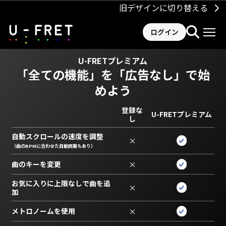
旧デザインに切り替える
ログイン
U-FRETプレミアム
「全ての機能」を
「広告なし」で始
めよう
登録な
U-FRETプレミアム
し
自動スクロールの速度を調整
×
（曲のBPMに合わせた自動調整もあり）
曲のキーを変更
×
お気に入りに上限なしで曲を追
×
加
メトロノームを使用
×