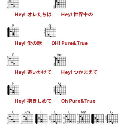
H
e
y
!
オ
レ
た
ち
は
H
e
y
!
世
界
中
の
F
G
H
e
y
!
愛
の
歌
O
H
!
P
u
r
e
&
T
r
u
e
C
Am
H
e
y
!
追
い
か
け
て
H
e
y
!
つ
か
ま
え
て
F
G
H
e
y
!
抱
き
し
め
て
O
h
P
u
r
e
&
T
r
u
e
C
Am
F
G
C
Am
F
G