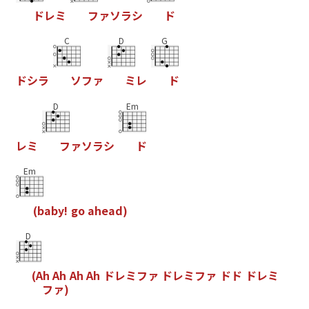
ド
レ
ミ
フ
ァ
ソ
ラ
シ
ド
C
D
G
ド
シ
ラ
ソ
フ
ァ
ミ
レ
ド
D
Em
レ
ミ
フ
ァ
ソ
ラ
シ
ド
Em
(
b
a
b
y
!
g
o
a
h
e
a
d
)
D
(
A
h
A
h
A
h
A
h
ド
レ
ミ
フ
ァ
ド
レ
ミ
フ
ァ
ド
ド
ド
レ
ミ
フ
ァ
)