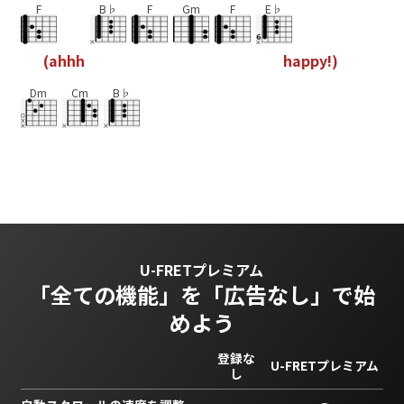
F
B♭
F
Gm
F
E♭
(
a
h
h
h
h
a
p
p
y
!
)
Dm
Cm
B♭
U-FRETプレミアム
「全ての機能」を
「広告なし」で始
めよう
登録な
U-FRETプレミアム
し