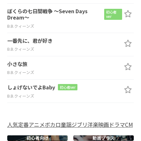
ぼくらの七日間戦争 ～Seven Days
初心者
Dream～
ver
B.B.クィーンズ
一番先に、君が好き
B.B.クィーンズ
小さな旅
B.B.クィーンズ
しょげないでよBaby
初心者ver
B.B.クィーンズ
人気
定番
アニメ
ボカロ
童謡
ジブリ
洋楽
映画
ドラマ
CM
初心者向け
動画プラス