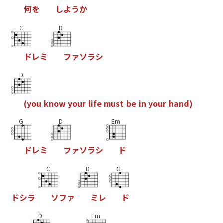
何
を
し
よ
う
か
C
D
ド
レ
ミ
フ
ァ
ソ
ラ
シ
D
(
y
o
u
k
n
o
w
y
o
u
r
l
i
f
e
m
u
s
t
b
e
i
n
y
o
u
r
h
a
n
d
)
G
D
Em
ド
レ
ミ
フ
ァ
ソ
ラ
シ
ド
C
D
G
ド
シ
ラ
ソ
フ
ァ
ミ
レ
ド
D
Em