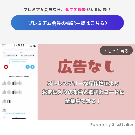
プレミアム会員なら、
全ての機能
が利用可能！
プレミアム会員の機能一覧はこちら
もっと見る
arrow_forward_ios
Powered by 
GliaStudios