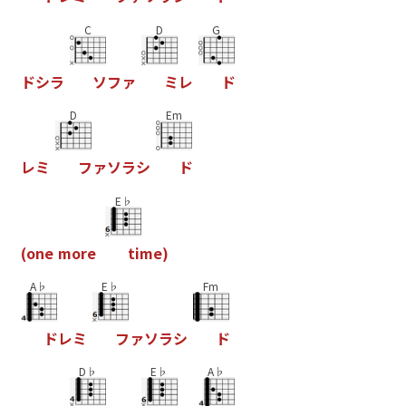
C
D
G
ド
シ
ラ
ソ
フ
ァ
ミ
レ
ド
D
Em
レ
ミ
フ
ァ
ソ
ラ
シ
ド
E♭
(
o
n
e
m
o
r
e
t
i
m
e
)
A♭
E♭
Fm
ド
レ
ミ
フ
ァ
ソ
ラ
シ
ド
D♭
E♭
A♭