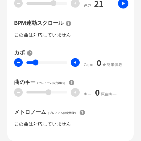
21
ー
+
速さ
BPM連動スクロール
この曲は対応していません
カポ
0
ー
+
Capo
★簡単弾き
曲のキー
（プレミアム限定機能）
0
ー
+
キー
原曲キー
メトロノーム
（プレミアム限定機能）
この曲は対応していません