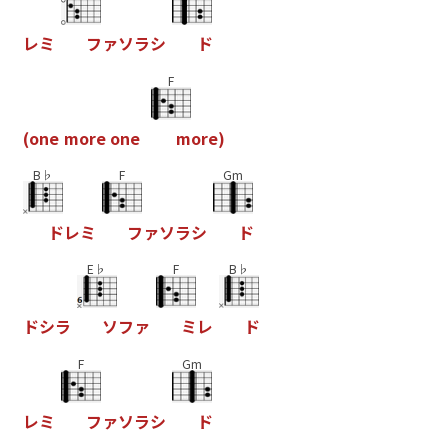
レ
ミ
フ
ァ
ソ
ラ
シ
ド
F
(
o
n
e
m
o
r
e
o
n
e
m
o
r
e
)
B♭
F
Gm
ド
レ
ミ
フ
ァ
ソ
ラ
シ
ド
E♭
F
B♭
ド
シ
ラ
ソ
フ
ァ
ミ
レ
ド
F
Gm
レ
ミ
フ
ァ
ソ
ラ
シ
ド