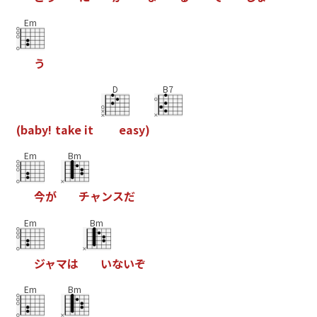
Em
う
D
B7
(
b
a
b
y
!
t
a
k
e
i
t
e
a
s
y
)
Em
Bm
今
が
チ
ャ
ン
ス
だ
Em
Bm
ジ
ャ
マ
は
い
な
い
ぞ
Em
Bm