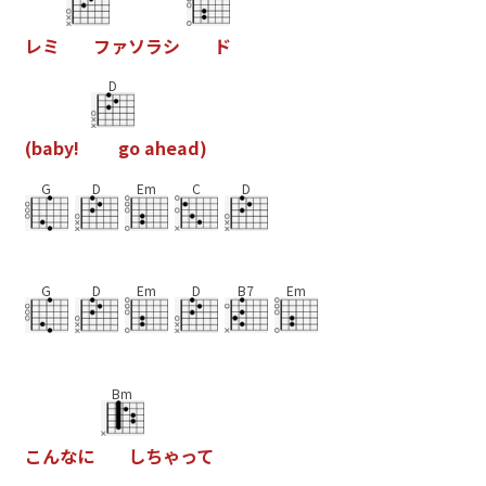
レ
ミ
フ
ァ
ソ
ラ
シ
ド
D
(
b
a
b
y
!
g
o
a
h
e
a
d
)
G
D
Em
C
D
G
D
Em
D
B7
Em
Bm
こ
ん
な
に
し
ち
ゃ
っ
て