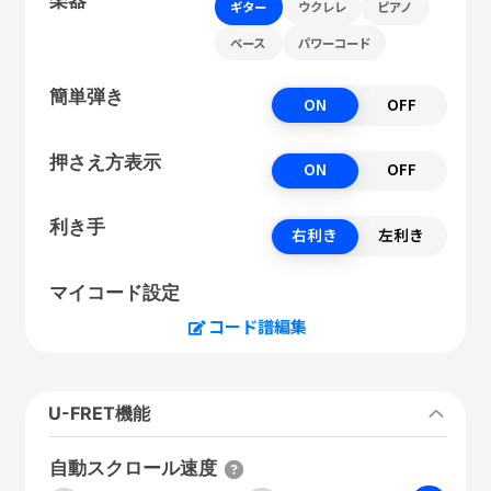
ギター
ウクレレ
ピアノ
ベース
パワーコード
簡単弾き
ON
OFF
押さえ方表示
ON
OFF
利き手
右利き
左利き
マイコード設定
コード譜編集
U-FRET機能
自動スクロール速度