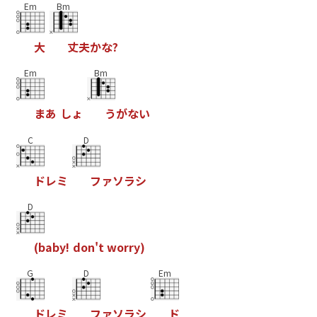
Em
Bm
大
丈
夫
か
な
?
Em
Bm
ま
あ
し
ょ
う
が
な
い
C
D
ド
レ
ミ
フ
ァ
ソ
ラ
シ
D
(
b
a
b
y
!
d
o
n
'
t
w
o
r
r
y
)
G
D
Em
ド
レ
ミ
フ
ァ
ソ
ラ
シ
ド