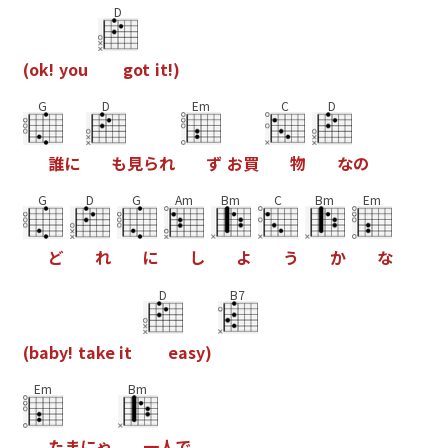
D
(
o
k
!
y
o
u
g
o
t
i
t
!
)
G
D
Em
C
D
誰
に
も
見
ら
れ
ず
お
買
物
な
の
G
D
G
Am
Bm
C
Bm
Em
ど
れ
に
し
よ
う
か
な
D
B7
(
b
a
b
y
!
t
a
k
e
i
t
e
a
s
y
)
Em
Bm
た
ま
に
ゃ
一
人
で