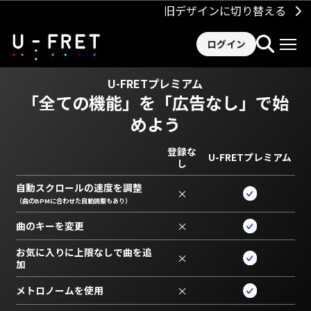
旧デザインに切り替える
ログイン
U-FRETプレミアム
「全ての機能」を
「広告なし」で始
めよう
登録な
U-FRETプレミアム
し
自動スクロールの速度を調整
×
（曲のBPMに合わせた自動調整もあり）
曲のキーを変更
×
お気に入りに上限なしで曲を追
×
加
メトロノームを使用
×