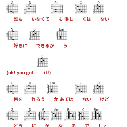
G
D
Em
C
D
誰
も
い
な
く
て
も
淋
し
く
は
な
い
G
D
Em
好
き
に
で
き
る
か
ら
D
(
o
k
!
y
o
u
g
o
t
i
t
!
)
G
D
Em
C
D
何
を
作
ろ
う
か
あ
て
は
な
い
け
ど
G
D
G
Am
Bm
C
Bm
ど
う
に
か
な
る
で
し
ょ