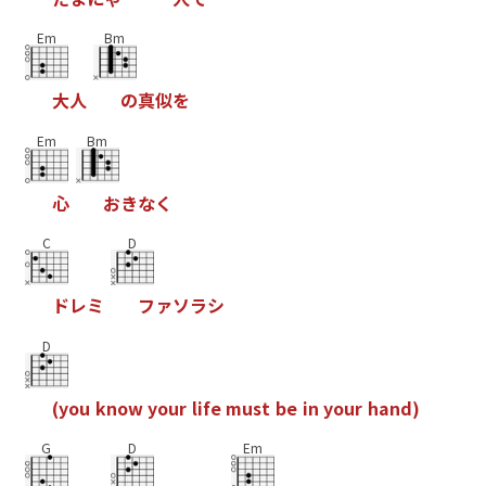
Em
Bm
大
人
の
真
似
を
Em
Bm
心
お
き
な
く
C
D
ド
レ
ミ
フ
ァ
ソ
ラ
シ
D
(
y
o
u
k
n
o
w
y
o
u
r
l
i
f
e
m
u
s
t
b
e
i
n
y
o
u
r
h
a
n
d
)
G
D
Em