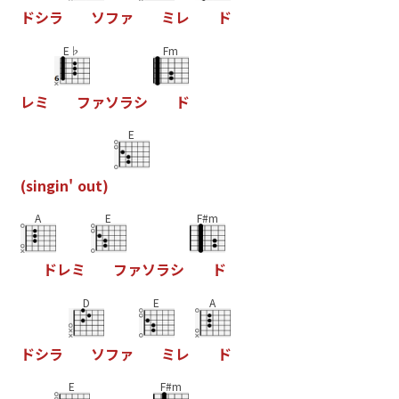
ド
シ
ラ
ソ
フ
ァ
ミ
レ
ド
E♭
Fm
レ
ミ
フ
ァ
ソ
ラ
シ
ド
E
(
s
i
n
g
i
n
'
o
u
t
)
A
E
F#m
ド
レ
ミ
フ
ァ
ソ
ラ
シ
ド
D
E
A
ド
シ
ラ
ソ
フ
ァ
ミ
レ
ド
E
F#m