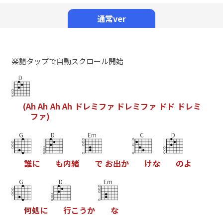
Mute
通常ver
楽譜タップで自動スクロール開始
D
(
A
h
A
h
A
h
A
h
ド
レ
ミ
フ
ァ
ド
レ
ミ
フ
ァ
ド
ド
ド
レ
ミ
フ
ァ
)
G
D
Em
C
D
誰
に
も
内
緒
で
お
出
か
け
な
の
よ
G
D
Em
何
処
に
行
こ
う
か
な