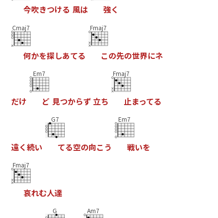
今
吹
き
つ
け
る
風
は
強
く
Cmaj7
Fmaj7
何
か
を
探
し
あ
て
る
こ
の
先
の
世
界
に
ネ
Em7
Fmaj7
だ
け
ど
見
つ
か
ら
ず
立
ち
止
ま
っ
て
る
G7
Em7
遠
く
続
い
て
る
空
の
向
こ
う
戦
い
を
Fmaj7
哀
れ
む
人
達
G
Am7