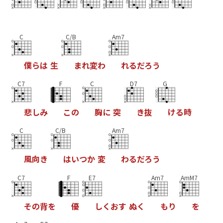
C
C/B
Am7
僕
ら
は
生
ま
れ
変
わ
れ
る
だ
ろ
う
C7
F
C
D7
G
悲
し
み
こ
の
胸
に
突
き
抜
け
る
時
C
C/B
Am7
風
向
き
は
い
つ
か
変
わ
る
だ
ろ
う
C7
F
E7
Am7
AmM7
そ
の
背
を
優
し
く
お
す
ぬ
く
も
り
を