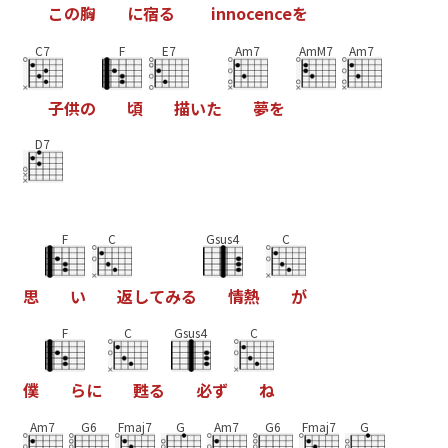
こ
の
胸
に
宿
る
i
n
n
o
c
e
n
c
e
を
C7
F
E7
Am7
AmM7
Am7
子
供
の
頃
描
い
た
夢
を
D7
F
C
Gsus4
C
思
い
返
し
て
み
る
情
熱
が
F
C
Gsus4
C
僕
ら
に
甦
る
必
ず
ね
Am7
G6
Fmaj7
G
Am7
G6
Fmaj7
G