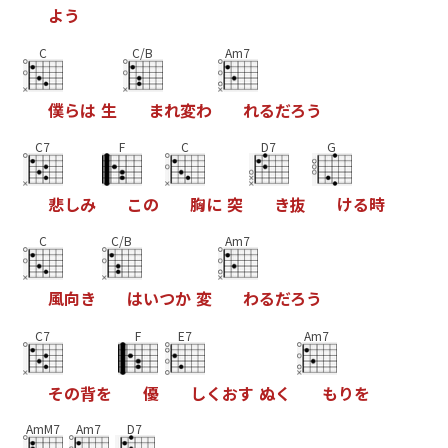
よ
う
C
C/B
Am7
僕
ら
は
生
ま
れ
変
わ
れ
る
だ
ろ
う
C7
F
C
D7
G
悲
し
み
こ
の
胸
に
突
き
抜
け
る
時
C
C/B
Am7
風
向
き
は
い
つ
か
変
わ
る
だ
ろ
う
C7
F
E7
Am7
そ
の
背
を
優
し
く
お
す
ぬ
く
も
り
を
AmM7
Am7
D7