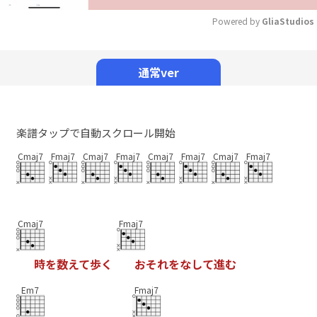
Powered by 
GliaStudios
Mute
通常ver
楽譜タップで自動スクロール開始
Cmaj7
Fmaj7
Cmaj7
Fmaj7
Cmaj7
Fmaj7
Cmaj7
Fmaj7
Cmaj7
Fmaj7
時
を
数
え
て
歩
く
お
そ
れ
を
な
し
て
進
む
Em7
Fmaj7