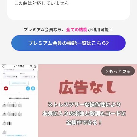
この曲は対応していません
プレミアム会員なら、
全ての機能
が利用可能！
プレミアム会員の機能一覧はこちら
もっと見る
arrow_forward_ios