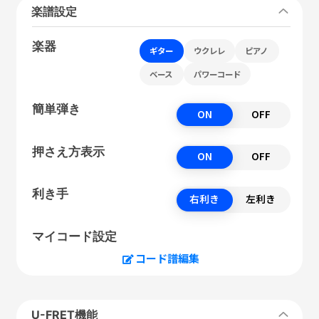
楽譜設定
楽器
ギター
ウクレレ
ピアノ
ベース
パワーコード
簡単弾き
ON
OFF
押さえ方表示
ON
OFF
利き手
右利き
左利き
マイコード設定
コード譜編集
U-FRET機能