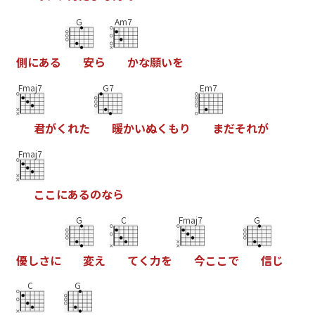
G
Am7
側
に
あ
る
安
ら
か
な
願
い
を
Fmaj7
G7
Em7
君
が
く
れ
た
暖
か
い
ぬ
く
も
り
ま
だ
そ
れ
が
Fmaj7
こ
こ
に
あ
る
の
な
ら
G
C
Fmaj7
G
優
し
さ
に
変
え
て
く
力
を
今
こ
こ
で
信
じ
C
G