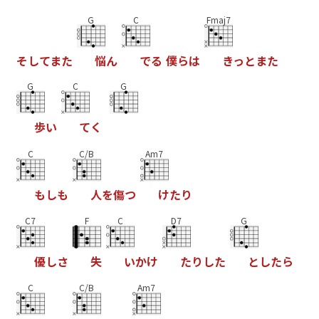
G
C
Fmaj7
そ
し
て
ま
た
悩
ん
で
る
僕
ら
は
き
っ
と
ま
た
G
C
G
歩
い
て
く
C
C/B
Am7
も
し
も
人
を
傷
つ
け
た
り
C7
F
C
D7
G
優
し
さ
失
い
か
け
た
り
し
た
と
し
た
ら
C
C/B
Am7