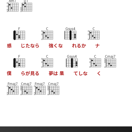
Am7
D7
F
C
Gsus4
C
感
じ
た
な
ら
強
く
な
れ
る
か
ナ
F
C
Gsus4
C
Cmaj7
僕
ら
が
見
る
夢
は
果
て
し
な
く
Fmaj7
Cmaj7
Fmaj7
Cmaj7