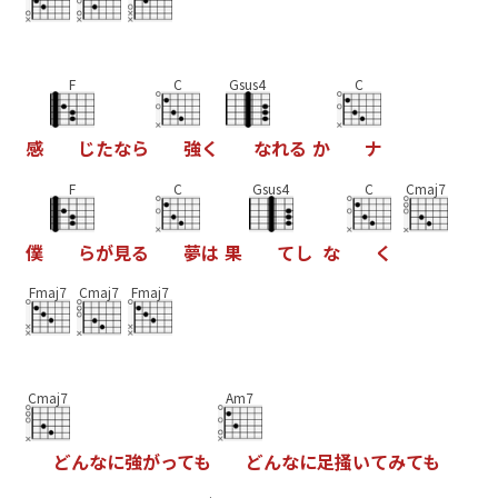
F
C
Gsus4
C
感
じ
た
な
ら
強
く
な
れ
る
か
ナ
F
C
Gsus4
C
Cmaj7
僕
ら
が
見
る
夢
は
果
て
し
な
く
Fmaj7
Cmaj7
Fmaj7
Cmaj7
Am7
ど
ん
な
に
強
が
っ
て
も
ど
ん
な
に
足
掻
い
て
み
て
も