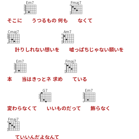
Em7
Fmaj7
そ
こ
に
う
つ
る
も
の
何
も
な
く
て
Cmaj7
Am7
計
り
し
れ
な
い
想
い
を
嘘
っ
ぱ
ち
じ
ゃ
な
い
願
い
を
Em7
Fmaj7
本
当
は
き
っ
と
ネ
求
め
て
い
る
G7
Em7
変
わ
ら
な
く
て
い
い
も
の
だ
っ
て
飾
ら
な
く
Fmaj7
て
い
い
ん
だ
よ
な
ん
て