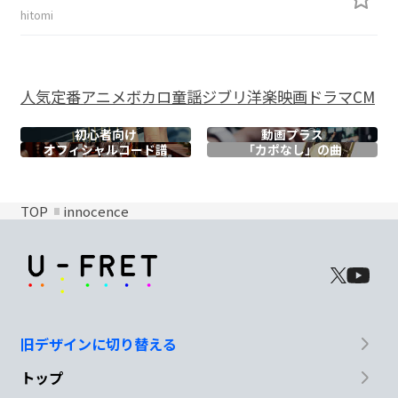
hitomi
人気
定番
アニメ
ボカロ
童謡
ジブリ
洋楽
映画
ドラマ
CM
初心者向け
動画プラス
オフィシャル
コード譜
「カポなし」の曲
TOP
innocence
旧デザインに切り替える
トップ