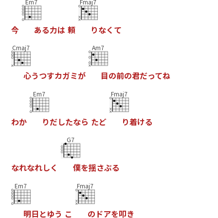
Em7
Fmaj7
今
あ
る
力
は
頼
り
な
く
て
Cmaj7
Am7
心
う
つ
す
カ
ガ
ミ
が
目
の
前
の
君
だ
っ
て
ね
Em7
Fmaj7
わ
か
り
だ
し
た
な
ら
た
ど
り
着
け
る
G7
な
れ
な
れ
し
く
僕
を
揺
さ
ぶ
る
Em7
Fmaj7
明
日
と
ゆ
う
こ
の
ド
ア
を
叩
き