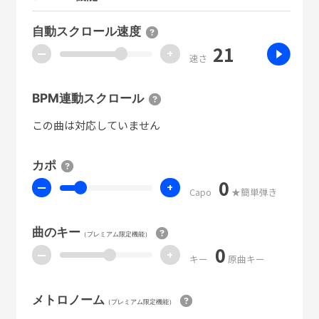
自動スクロール速度
21
ー
+
速さ
BPM連動スクロール
この曲は対応していません
カポ
0
ー
+
Capo
★簡単弾き
曲のキー
（プレミアム限定機能）
0
ー
+
キー
原曲キー
メトロノーム
（プレミアム限定機能）