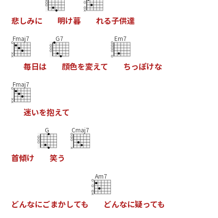
悲
し
み
に
明
け
暮
れ
る
子
供
達
Fmaj7
G7
Em7
毎
日
は
顔
色
を
変
え
て
ち
っ
ぽ
け
な
Fmaj7
迷
い
を
抱
え
て
G
Cmaj7
首
傾
け
笑
う
Am7
ど
ん
な
に
ご
ま
か
し
て
も
ど
ん
な
に
疑
っ
て
も