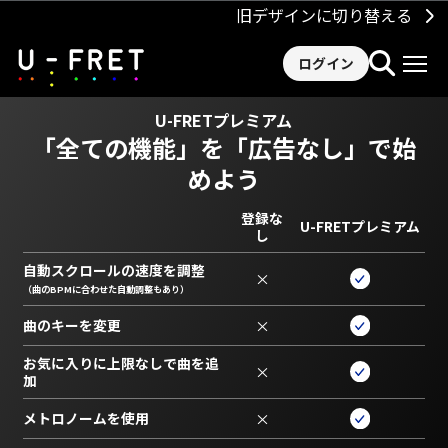
旧デザインに切り替える
ログイン
U-FRETプレミアム
「全ての機能」を
「広告なし」で始
めよう
登録な
U-FRETプレミアム
し
自動スクロールの速度を調整
×
（曲のBPMに合わせた自動調整もあり）
曲のキーを変更
×
お気に入りに上限なしで曲を追
×
加
メトロノームを使用
×