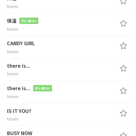
hitomi
体温
初心者ver
hitomi
CANDY GIRL
hitomi
there is...
hitomi
there is...
初心者ver
hitomi
IS IT YOU?
hitomi
BUSY NOW