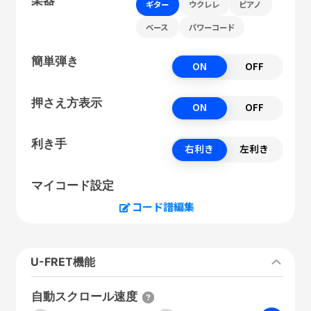
ギター
ウクレレ
ピアノ
ベース
パワーコード
簡単弾き
ON
OFF
押さえ方表示
ON
OFF
利き手
右利き
左利き
マイコード設定
コード譜編集
U-FRET機能
自動スクロール速度