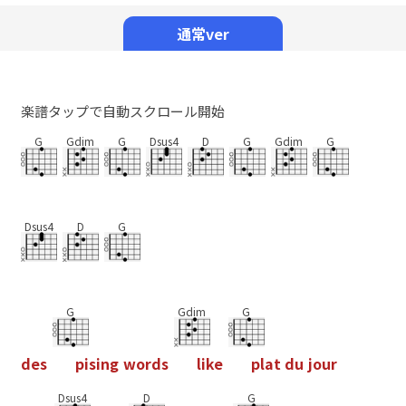
Mute
通常ver
楽譜タップで自動スクロール開始
G
Gdim
G
Dsus4
D
G
Gdim
G
Dsus4
D
G
G
Gdim
G
d
e
s
p
i
s
i
n
g
w
o
r
d
s
l
i
k
e
p
l
a
t
d
u
j
o
u
r
Dsus4
D
G