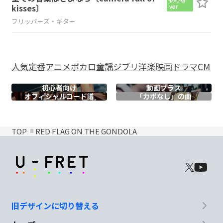
kisses〕
ver
フリッパーズ・ギター
人気
定番
アニメ
ボカロ
童謡
ジブリ
洋楽
映画
ドラマ
CM
初心者向け
動画プラス
オフィシャル
コード譜
「カポなし」の曲
TOP
RED FLAG ON THE GONDOLA
旧デザインに切り替える