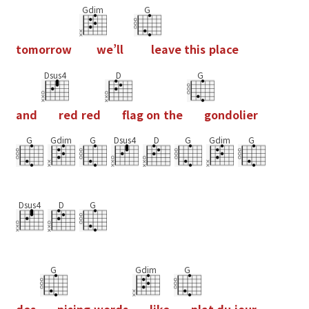
Gdim
G
t
o
m
o
r
r
o
w
w
e
’
l
l
l
e
a
v
e
t
h
i
s
p
l
a
c
e
Dsus4
D
G
a
n
d
r
e
d
r
e
d
f
a
g
o
n
t
h
e
g
o
n
d
o
l
i
e
r
G
Gdim
G
Dsus4
D
G
Gdim
G
Dsus4
D
G
G
Gdim
G
d
e
s
p
i
s
i
n
g
w
o
r
d
s
l
i
k
e
p
l
a
t
d
u
j
o
u
r