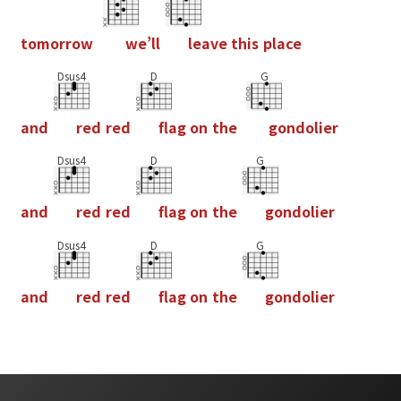
t
o
m
o
r
r
o
w
w
e
’
l
l
l
e
a
v
e
t
h
i
s
p
l
a
c
e
Dsus4
D
G
a
n
d
r
e
d
r
e
d
f
a
g
o
n
t
h
e
g
o
n
d
o
l
i
e
r
Dsus4
D
G
a
n
d
r
e
d
r
e
d
f
a
g
o
n
t
h
e
g
o
n
d
o
l
i
e
r
Dsus4
D
G
a
n
d
r
e
d
r
e
d
f
a
g
o
n
t
h
e
g
o
n
d
o
l
i
e
r