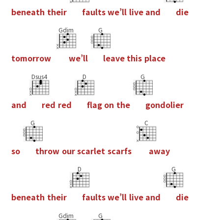
b
e
n
e
a
t
h
t
h
e
i
r
f
a
u
l
t
s
w
e
’
l
l
l
i
v
e
a
n
d
d
i
e
Gdim
G
t
o
m
o
r
r
o
w
w
e
’
l
l
l
e
a
v
e
t
h
i
s
p
l
a
c
e
Dsus4
D
G
a
n
d
r
e
d
r
e
d
f
a
g
o
n
t
h
e
g
o
n
d
o
l
i
e
r
G
C
s
o
t
h
r
o
w
o
u
r
s
c
a
r
l
e
t
s
c
a
r
f
s
a
w
a
y
D
G
b
e
n
e
a
t
h
t
h
e
i
r
f
a
u
l
t
s
w
e
’
l
l
l
i
v
e
a
n
d
d
i
e
Gdim
G