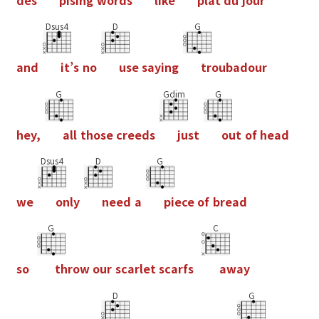
Dsus4
D
G
a
n
d
i
t
’
s
n
o
u
s
e
s
a
y
i
n
g
t
r
o
u
b
a
d
o
u
r
G
Gdim
G
h
e
y
,
a
l
l
t
h
o
s
e
c
r
e
e
d
s
j
u
s
t
o
u
t
o
f
h
e
a
d
Dsus4
D
G
w
e
o
n
l
y
n
e
e
d
a
p
i
e
c
e
o
f
b
r
e
a
d
G
C
s
o
t
h
r
o
w
o
u
r
s
c
a
r
l
e
t
s
c
a
r
f
s
a
w
a
y
D
G