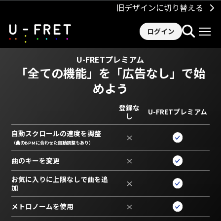
旧デザインに切り替える
ログイン
U-FRETプレミアム
「全ての機能」を
「広告なし」で始
めよう
登録な
U-FRETプレミアム
し
自動スクロールの速度を調整
×
（曲のBPMに合わせた自動調整もあり）
曲のキーを変更
×
お気に入りに上限なしで曲を追
×
加
メトロノームを使用
×