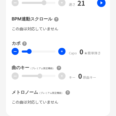
21
ー
+
速さ
BPM連動スクロール
この曲は対応していません
カポ
0
ー
+
Capo
★簡単弾き
曲のキー
（プレミアム限定機能）
0
ー
+
キー
原曲キー
メトロノーム
（プレミアム限定機能）
この曲は対応していません