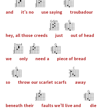
a
n
d
i
t
’
s
n
o
u
s
e
s
a
y
i
n
g
t
r
o
u
b
a
d
o
u
r
Gdim
G
h
e
y
,
a
l
l
t
h
o
s
e
c
r
e
e
d
s
j
u
s
t
o
u
t
o
f
h
e
a
d
Dsus4
D
G
w
e
o
n
l
y
n
e
e
d
a
p
i
e
c
e
o
f
b
r
e
a
d
G
C
s
o
t
h
r
o
w
o
u
r
s
c
a
r
l
e
t
s
c
a
r
f
s
a
w
a
y
D
G
b
e
n
e
a
t
h
t
h
e
i
r
f
a
u
l
t
s
w
e
’
l
l
l
i
v
e
a
n
d
d
i
e