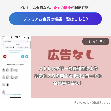
プレミアム会員なら、
全ての機能
が利用可能！
プレミアム会員の機能一覧はこちら
もっと見る
arrow_forward_ios
Powered by 
GliaStudios