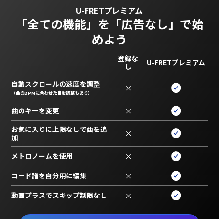
U-FRETプレミアム
「全ての機能」を
「広告なし」で始
めよう
登録な
U-FRETプレミアム
し
自動スクロールの速度を調整
×
（曲のBPMに合わせた自動調整もあり）
曲のキーを変更
×
お気に入りに上限なしで曲を追
×
加
メトロノームを使用
×
コード譜を自分用に編集
×
動画プラスでスキップ制限なし
×