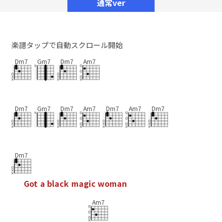
通常ver
楽譜タップで自動スクロール開始
Dm7
Gm7
Dm7
Am7
Dm7
Gm7
Dm7
Am7
Dm7
Am7
Dm7
Dm7
G
o
t
a
b
l
a
c
k
m
a
g
i
c
w
o
m
a
n
Am7