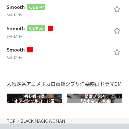
Smooth
初心者ver
SANTANA
Smooth
初心者ver
SANTANA
Smooth
SANTANA
人気
定番
アニメ
ボカロ
童謡
ジブリ
洋楽
映画
ドラマ
CM
初心者向け
動画プラス
オフィシャル
コード譜
「カポなし」の曲
TOP
BLACK MAGIC WOMAN