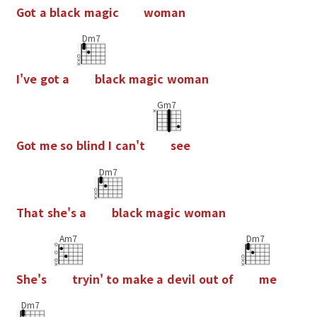
G
o
t
a
b
l
a
c
k
m
a
g
i
c
w
o
m
a
n
Dm7
I
'
v
e
g
o
t
a
b
l
a
c
k
m
a
g
i
c
w
o
m
a
n
Gm7
G
o
t
m
e
s
o
b
l
i
n
d
I
c
a
n
'
t
s
e
e
Dm7
T
h
a
t
s
h
e
'
s
a
b
l
a
c
k
m
a
g
i
c
w
o
m
a
n
Am7
Dm7
S
h
e
'
s
t
r
y
i
n
'
t
o
m
a
k
e
a
d
e
v
i
l
o
u
t
o
f
m
e
Dm7