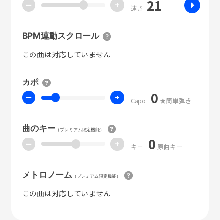
21
ー
+
速さ
BPM連動スクロール
この曲は対応していません
カポ
0
ー
+
Capo
★簡単弾き
曲のキー
（プレミアム限定機能）
0
ー
+
キー
原曲キー
メトロノーム
（プレミアム限定機能）
この曲は対応していません