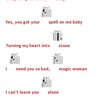
Dm7
Y
e
s
,
y
o
u
g
o
t
y
o
u
r
s
p
e
l
l
o
n
m
e
b
a
b
y
Gm7
T
u
r
n
i
n
g
m
y
h
e
a
r
t
i
n
t
o
s
t
o
n
e
Dm7
Am7
I
n
e
e
d
y
o
u
s
o
b
a
d
,
m
a
g
i
c
w
o
m
a
n
Dm7
I
c
a
n
'
t
l
e
a
v
e
y
o
u
a
l
o
n
e