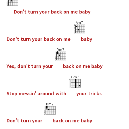
D
o
n
'
t
t
u
r
n
y
o
u
r
b
a
c
k
o
n
m
e
b
a
b
y
Am7
D
o
n
'
t
t
u
r
n
y
o
u
r
b
a
c
k
o
n
m
e
b
a
b
y
Dm7
Y
e
s
,
d
o
n
'
t
t
u
r
n
y
o
u
r
b
a
c
k
o
n
m
e
b
a
b
y
Gm7
S
t
o
p
m
e
s
s
i
n
'
a
r
o
u
n
d
w
i
t
h
y
o
u
r
t
r
i
c
k
s
Dm7
D
o
n
'
t
t
u
r
n
y
o
u
r
b
a
c
k
o
n
m
e
b
a
b
y