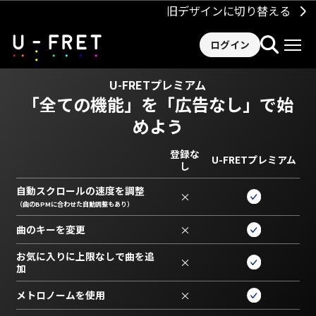
旧デザインに切り替える
ログイン
U-FRETプレミアム
「全ての機能」を
「広告なし」で始
めよう
登録な
U-FRETプレミアム
し
自動スクロールの速度を調整
×
（曲のBPMに合わせた自動調整もあり）
曲のキーを変更
×
お気に入りに上限なしで曲を追
×
加
メトロノームを使用
×