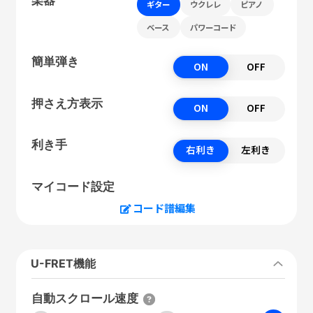
ギター
ウクレレ
ピアノ
ベース
パワーコード
簡単弾き
ON
OFF
押さえ方表示
ON
OFF
利き手
右利き
左利き
マイコード設定
コード譜編集
U-FRET機能
自動スクロール速度