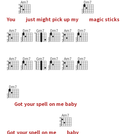
Am7
Dm7
Y
o
u
j
u
s
t
m
i
g
h
t
p
i
c
k
u
p
m
y
m
a
g
i
c
s
t
i
c
k
s
Am7
Dm7
Gm7
Dm7
Am7
Dm7
Am7
Dm7
Gm7
Dm7
Am7
Dm7
Dm7
G
o
t
y
o
u
r
s
p
e
l
l
o
n
m
e
b
a
b
y
Am7
G
o
t
y
o
u
r
s
p
e
l
l
o
n
m
e
b
a
b
y