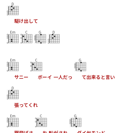
D
駆
け
出
し
て
Em
C
G
D
Em
C
G
サ
ニ
ー
ボ
ー
イ
一
人
だ
っ
て
出
来
る
と
言
い
D
張
っ
て
く
れ
Em
C
G
蹴
飛
ば
さ
れ
転
が
さ
れ
ダ
イ
ヤ
モ
ン
ド