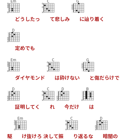
Em
C
G
ど
う
し
た
っ
て
悲
し
み
に
辿
り
着
く
D
定
め
で
も
Em
C
G
ダ
イ
ヤ
モ
ン
ド
は
砕
け
な
い
と
傷
だ
ら
け
で
D
C
D
B
証
明
し
て
く
れ
今
だ
け
は
Em
C
D
駆
け
抜
け
ろ
決
し
て
振
り
返
る
な
暗
闇
の