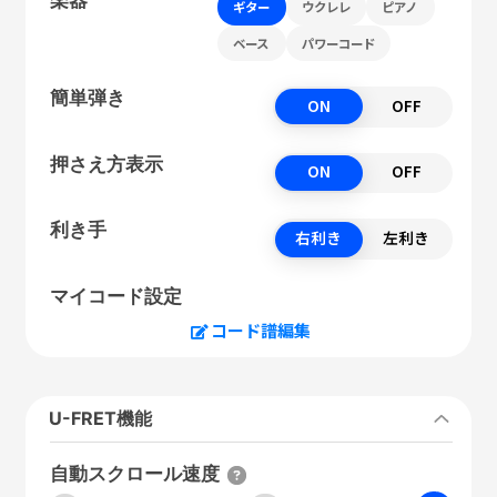
ギター
ウクレレ
ピアノ
ベース
パワーコード
簡単弾き
ON
OFF
押さえ方表示
ON
OFF
利き手
右利き
左利き
マイコード設定
コード譜編集
U-FRET機能
自動スクロール速度