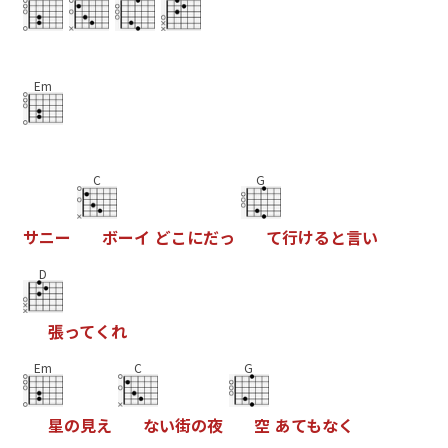
Em
C
G
サ
ニ
ー
ボ
ー
イ
ど
こ
に
だ
っ
て
行
け
る
と
言
い
D
張
っ
て
く
れ
Em
C
G
星
の
見
え
な
い
街
の
夜
空
あ
て
も
な
く