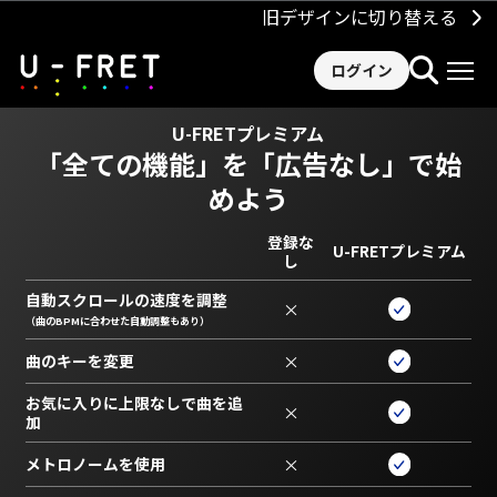
旧デザインに切り替える
ログイン
U-FRETプレミアム
「全ての機能」を
「広告なし」で始
めよう
登録な
U-FRETプレミアム
し
自動スクロールの速度を調整
×
（曲のBPMに合わせた自動調整もあり）
曲のキーを変更
×
お気に入りに上限なしで曲を追
×
加
メトロノームを使用
×