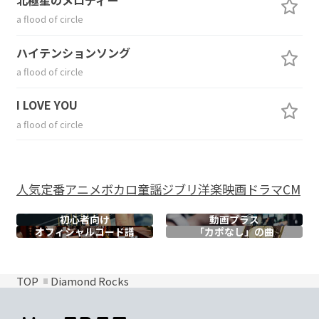
a flood of circle
ハイテンションソング
a flood of circle
I LOVE YOU
a flood of circle
人気
定番
アニメ
ボカロ
童謡
ジブリ
洋楽
映画
ドラマ
CM
初心者向け
動画プラス
オフィシャル
コード譜
「カポなし」の曲
TOP
Diamond Rocks