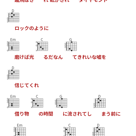
D
ロ
ッ
ク
の
よ
う
に
Em
C
G
磨
け
ば
光
る
だ
な
ん
て
き
れ
い
な
嘘
を
D
信
じ
て
く
れ
Em
C
G
D
借
り
物
の
時
間
に
流
さ
れ
て
し
ま
う
前
に
Em
C
D