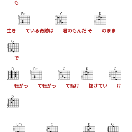
も
Em
C
D
生
き
て
い
る
奇
跡
は
君
の
も
ん
だ
そ
の
ま
ま
G
で
B
Em
C
D
G
転
が
っ
て
転
が
っ
て
駆
け
抜
け
て
い
け
D
Em
C
D
G