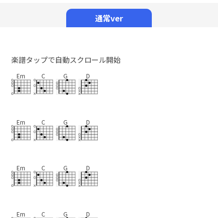
Mute
通常ver
楽譜タップで自動スクロール開始
Em
C
G
D
Em
C
G
D
Em
C
G
D
Em
C
G
D