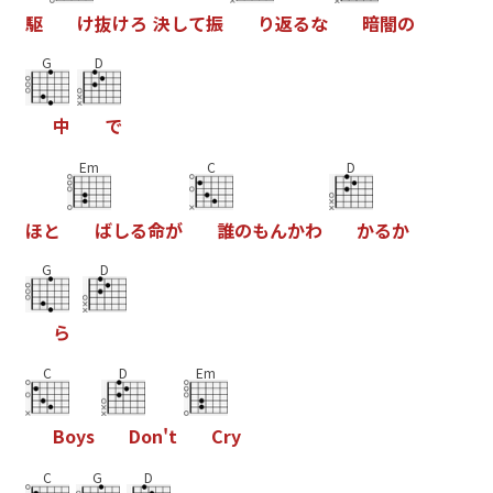
駆
け
抜
け
ろ
決
し
て
振
り
返
る
な
暗
闇
の
G
D
中
で
Em
C
D
ほ
と
ば
し
る
命
が
誰
の
も
ん
か
わ
か
る
か
G
D
ら
C
D
Em
B
o
y
s
D
o
n
'
t
C
r
y
C
G
D