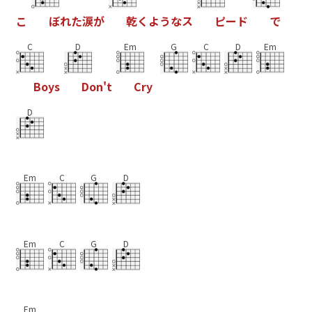
こ
ぼ
れ
た
涙
が
乾
く
よ
う
な
ス
ピ
ー
ド
で
C
D
Em
G
C
D
Em
B
o
y
s
D
o
n
'
t
C
r
y
D
Em
C
G
D
Em
C
G
D
Em