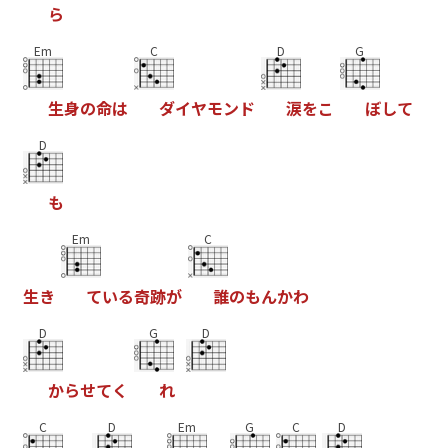
ら
Em
C
D
G
生
身
の
命
は
ダ
イ
ヤ
モ
ン
ド
涙
を
こ
ぼ
し
て
D
も
Em
C
生
き
て
い
る
奇
跡
が
誰
の
も
ん
か
わ
D
G
D
か
ら
せ
て
く
れ
C
D
Em
G
C
D