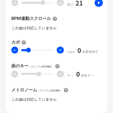
21
ー
+
速さ
BPM連動スクロール
この曲は対応していません
カポ
0
ー
+
Capo
★簡単弾き
曲のキー
（プレミアム限定機能）
0
ー
+
キー
原曲キー
メトロノーム
（プレミアム限定機能）
この曲は対応していません