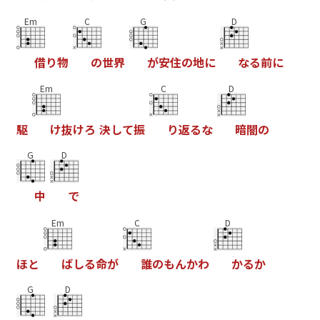
Em
C
G
D
借
り
物
の
世
界
が
安
住
の
地
に
な
る
前
に
Em
C
D
駆
け
抜
け
ろ
決
し
て
振
り
返
る
な
暗
闇
の
G
D
中
で
Em
C
D
ほ
と
ば
し
る
命
が
誰
の
も
ん
か
わ
か
る
か
G
D