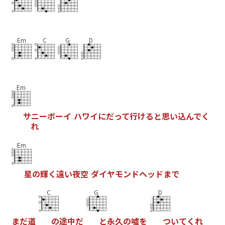
Em
C
G
D
Em
サ
ニ
ー
ボ
ー
イ
ハ
ワ
イ
に
だ
っ
て
行
け
る
と
思
い
込
ん
で
く
れ
Em
星
の
輝
く
遠
い
夜
空
ダ
イ
ヤ
モ
ン
ド
ヘ
ッ
ド
ま
で
C
G
D
ま
だ
道
の
途
中
だ
と
永
久
の
嘘
を
つ
い
て
く
れ