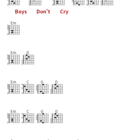
B
o
y
s
D
o
n
'
t
C
r
y
Em
Em
D
Em
C
G
D
Em
C
G
D