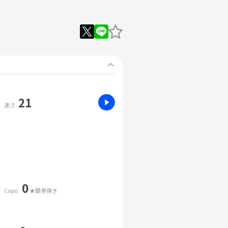
21
速さ
0
Capo
★簡単弾き