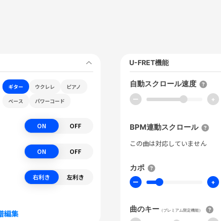
U-FRET機能
自動スクロール速度
ギター
ウクレレ
ピアノ
ー
+
ベース
パワーコード
ON
OFF
BPM連動スクロール
この曲は対応していません
ON
OFF
カポ
右利き
左利き
ー
+
曲のキー
（プレミアム限定機能）
譜編集