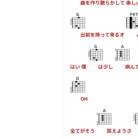
曲
を
作
り
散
ら
か
し
て
楽
し
G
F#7
出
前
を
持
っ
て
来
る
オ
G
A
は
い
僕
は
少
し
病
ん
D
O
H
A
全
て
が
そ
う
捉
え
よ
う
さ