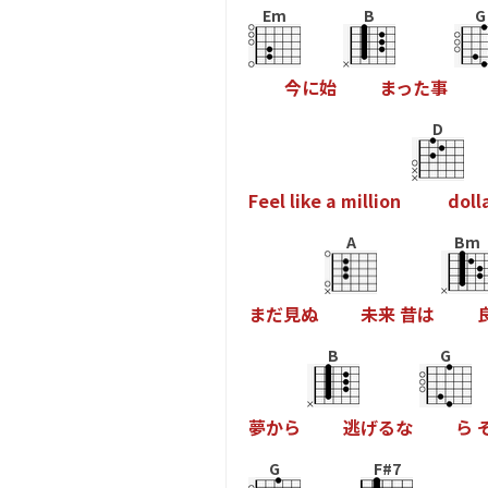
Em
B
G
今
に
始
ま
っ
た
事
D
F
e
e
l
l
i
k
e
a
m
i
l
l
i
o
n
d
o
l
l
A
Bm
ま
だ
見
ぬ
未
来
昔
は
B
G
夢
か
ら
逃
げ
る
な
ら
G
F#7