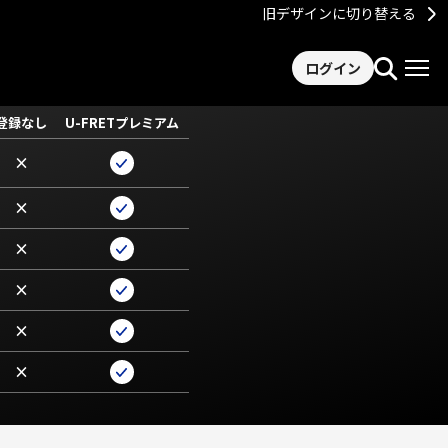
旧デザインに切り替える
ログイン
登録なし
U-FRETプレミアム
×
×
×
×
×
×