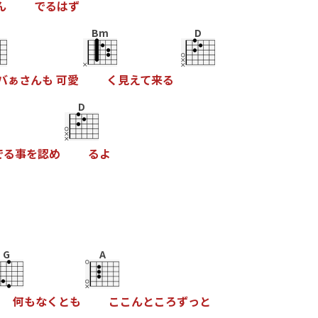
ん
で
る
は
ず
Bm
D
バ
ぁ
さ
ん
も
可
愛
く
見
え
て
来
る
D
で
る
事
を
認
め
る
よ
G
A
何
も
な
く
と
も
こ
こ
ん
と
こ
ろ
ず
っ
と