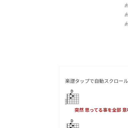
楽譜タップで自動スクロー
D
突
然
思
っ
て
る
事
を
全
部
意
D