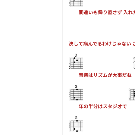
間
違
い
も
録
り
直
さ
ず
入
れ
決
し
て
病
ん
で
る
わ
け
じ
ゃ
な
い
D
音
楽
は
リ
ズ
ム
が
大
事
だ
ね
G
年
の
半
分
は
ス
タ
ジ
オ
で
G