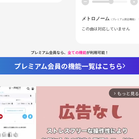
ー
+
メトロノーム
（プレミアム限定機能）
この曲は対応していません
プレミアム会員なら、
全ての機能
が利用可能！
プレミアム会員の機能一覧はこちら
もっと見る
arrow_forward_ios