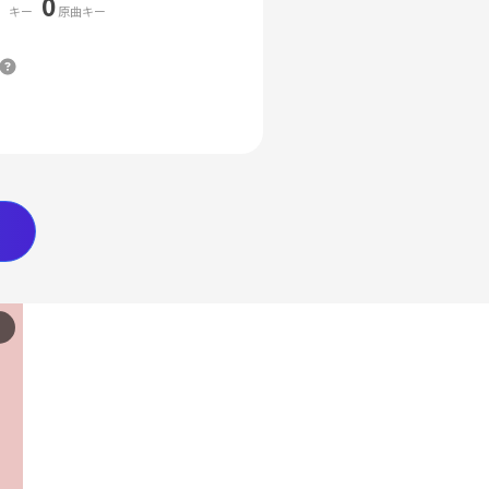
0
キー
原曲キー