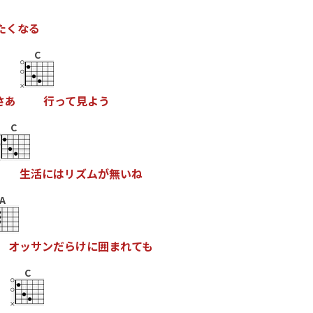
た
く
な
る
C
さ
あ
行
っ
て
見
よ
う
C
生
活
に
は
リ
ズ
ム
が
無
い
ね
A
オ
ッ
サ
ン
だ
ら
け
に
囲
ま
れ
て
も
C