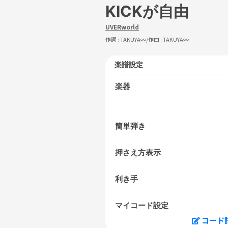
KICKが自由
UVERworld
作詞 :
TAKUYA∞
/作曲 :
TAKUYA∞
楽譜設定
楽器
簡単弾き
押さえ方表示
利き手
マイコード設定
コード