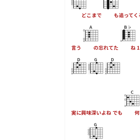
ど
こ
ま
で
も
追
っ
て
く
A
B♭
言
う
の
忘
れ
て
た
ね
1
D
G
D
C
実
に
興
味
深
い
よ
ね
で
も
何
G