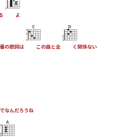
る
よ
C
D
番
の
歌
詞
は
こ
の
曲
と
全
く
関
係
な
い
で
な
ん
だ
ろ
う
ね
A