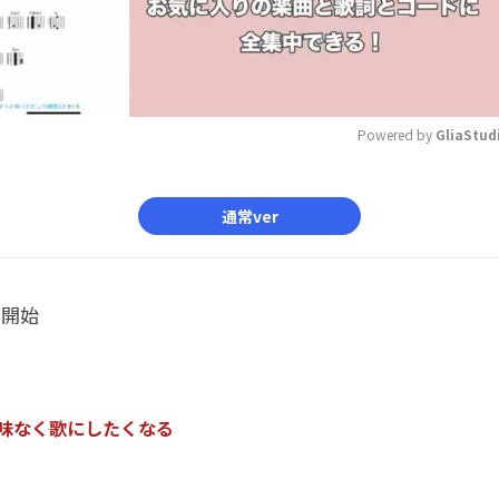
Powered by 
GliaStud
Mute
通常ver
ル開始
味
な
く
歌
に
し
た
く
な
る