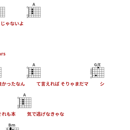
A
じ
ゃ
な
い
よ
a
r
s
A
G/E
良
か
っ
た
な
ん
て
言
え
れ
ば
そ
り
ゃ
ま
だ
マ
シ
A
そ
れ
も
本
気
で
逃
げ
な
き
ゃ
な
Bm