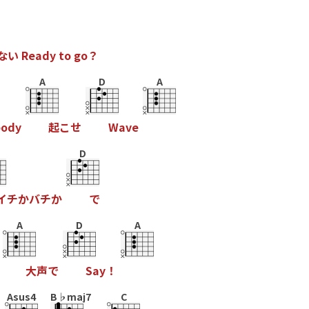
な
い
R
e
a
d
y
t
o
g
o
？
A
D
A
b
o
d
y
起
こ
せ
W
a
v
e
D
イ
チ
か
バ
チ
か
で
A
D
A
大
声
で
S
a
y
！
Asus4
B♭maj7
C