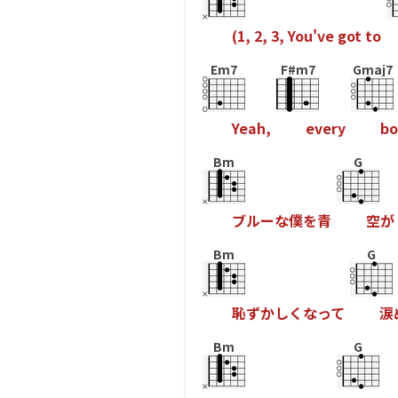
(
1
,
2
,
3
,
Y
o
u
'
v
e
g
o
t
t
o
Em7
F#m7
Gmaj7
Y
e
a
h
,
e
v
e
r
y
b
o
Bm
G
ブ
ル
ー
な
僕
を
青
空
が
Bm
G
恥
ず
か
し
く
な
っ
て
涙
Bm
G