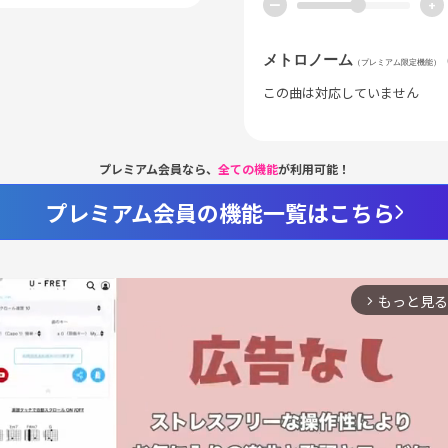
ー
+
メトロノーム
（プレミアム限定機能）
この曲は対応していません
プレミアム会員なら、
全ての機能
が利用可能！
プレミアム会員の機能一覧はこちら
もっと見る
arrow_forward_ios