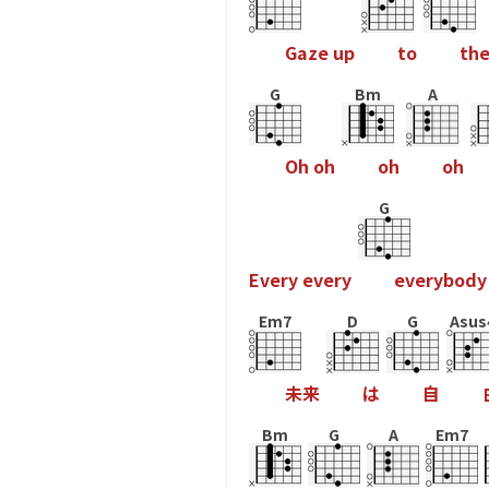
G
a
z
e
u
p
t
o
t
h
G
Bm
A
O
h
o
h
o
h
o
h
G
E
v
e
r
y
e
v
e
r
y
e
v
e
r
y
b
o
d
y
Em7
D
G
Asus
未
来
は
自
Bm
G
A
Em7