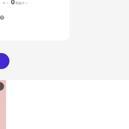
0
キー
原曲キー