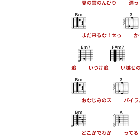
夏
の
雲
の
ん
び
り
漂
っ
Bm
G
ま
だ
来
る
な
！
せ
っ
か
Em7
F#m7
追
い
つ
け
追
い
越
せ
Bm
G
お
な
じ
み
の
ス
パ
イ
ラ
Bm
A
ど
こ
か
で
わ
か
っ
て
る