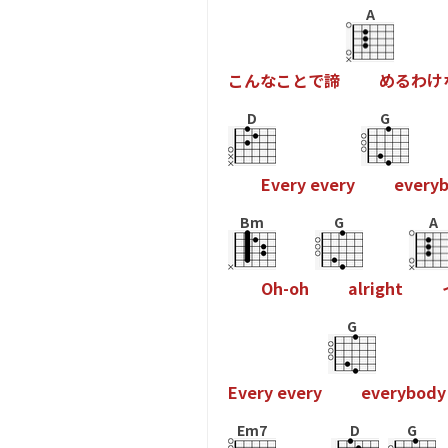
A
こ
ん
な
こ
と
で
諦
め
る
わ
け
D
G
E
v
e
r
y
e
v
e
r
y
e
v
e
r
y
Bm
G
A
O
h
-
o
h
a
l
r
i
g
h
t
G
E
v
e
r
y
e
v
e
r
y
e
v
e
r
y
b
o
d
y
Em7
D
G