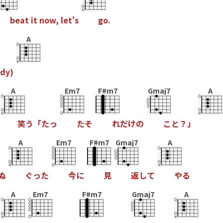
b
e
a
t
i
t
n
o
w
,
l
e
t
'
s
g
o
.
A
d
y
)
A
Em7
F#m7
Gmaj7
A
笑
う
「
た
っ
た
そ
れ
だ
け
の
こ
と
？
」
A
Em7
F#m7
Gmaj7
A
ぬ
ぐ
っ
た
今
に
見
返
し
て
や
る
A
Em7
F#m7
Gmaj7
A