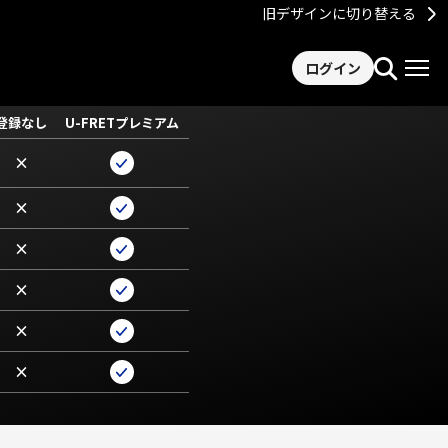
旧デザインに切り替える
ログイン
登録なし
U-FRETプレミアム
×
×
×
×
×
×