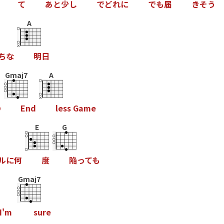
て
あ
と
少
し
で
ど
れ
に
で
も
届
き
そ
う
A
ち
な
明
日
Gmaj7
A
の
E
n
d
l
e
s
s
G
a
m
e
E
G
ル
に
何
度
陥
っ
て
も
Gmaj7
I
'
m
s
u
r
e