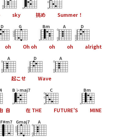
e
s
k
y
挑
め
S
u
m
m
e
r
！
D
G
Bm
A
D
o
h
O
h
o
h
o
h
o
h
a
l
r
i
g
h
t
A
D
A
起
こ
せ
W
a
v
e
4
B♭maj7
C
Bm
由
自
在
T
H
E
F
U
T
U
R
E
'
S
M
I
N
E
F#m7
Gmaj7
A