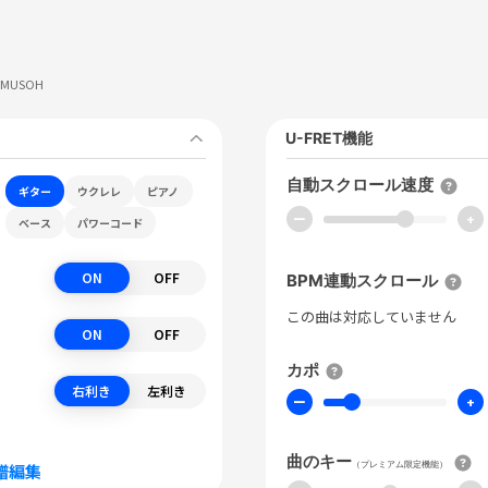
n/MUSOH
U-FRET機能
自動スクロール速度
ギター
ウクレレ
ピアノ
ー
+
ベース
パワーコード
ON
OFF
BPM連動スクロール
この曲は対応していません
ON
OFF
カポ
右利き
左利き
ー
+
曲のキー
（プレミアム限定機能）
譜編集