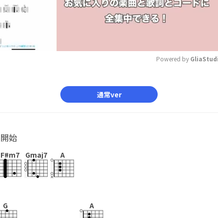
Powered by 
GliaStud
Mute
通常ver
ル開始
F#m7
Gmaj7
A
G
A