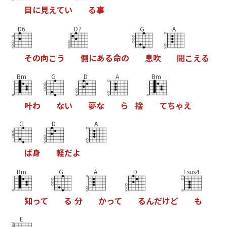
目
に
見
え
て
い
る
事
D6
D7
G
A
そ
の
向
こ
う
側
に
あ
る
命
の
息
吹
聞
こ
え
る
Bm
G
D
A
Bm
叶
わ
な
い
夢
な
ら
捨
て
ち
ゃ
え
G
D
A
ば
身
軽
だ
よ
Bm
G
A
D
Esus4
知
っ
て
る
分
か
っ
て
る
ん
だ
け
ど
も
E