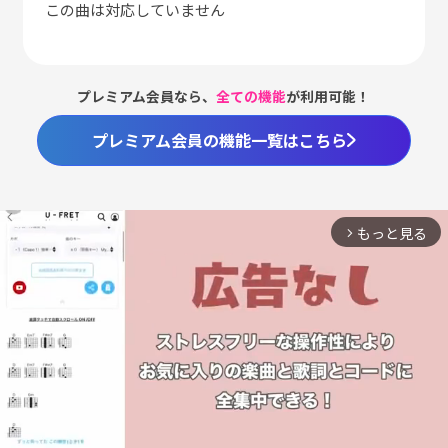
この曲は対応していません
プレミアム会員なら、
全ての機能
が利用可能！
プレミアム会員の機能一覧はこちら
もっと見る
arrow_forward_ios