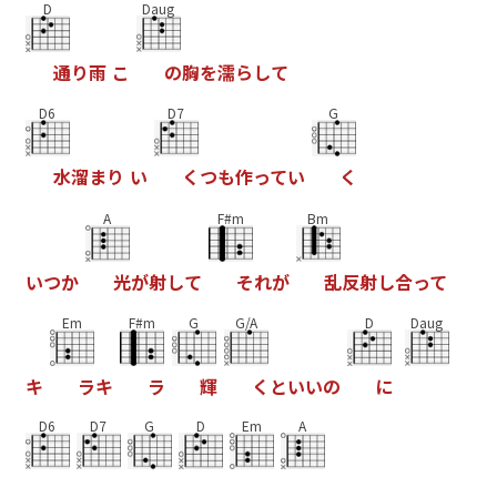
D
Daug
通
り
雨
こ
の
胸
を
濡
ら
し
て
D6
D7
G
水
溜
ま
り
い
く
つ
も
作
っ
て
い
く
A
F#m
Bm
い
つ
か
光
が
射
し
て
そ
れ
が
乱
反
射
し
合
っ
て
Em
F#m
G
G/A
D
Daug
キ
ラ
キ
ラ
輝
く
と
い
い
の
に
D6
D7
G
D
Em
A