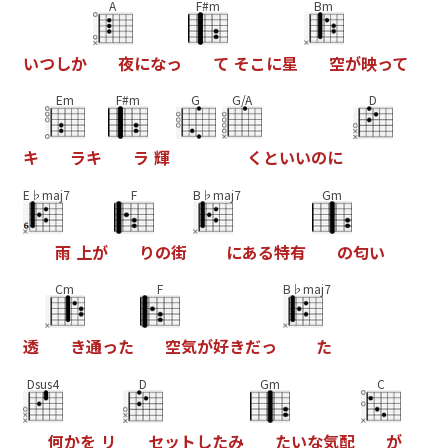
A
F#m
Bm
い
つ
し
か
夜
に
な
っ
て
そ
こ
に
星
空
が
映
っ
て
Em
F#m
G
G/A
D
キ
ラ
キ
ラ
輝
く
と
い
い
の
に
E♭maj7
F
B♭maj7
Gm
雨
上
が
り
の
街
に
あ
る
特
有
の
匂
い
Cm
F
B♭maj7
透
き
通
っ
た
空
気
が
好
き
だ
っ
た
Dsus4
D
Gm
C
何
か
を
リ
セ
ッ
ト
し
た
み
た
い
な
気
配
が