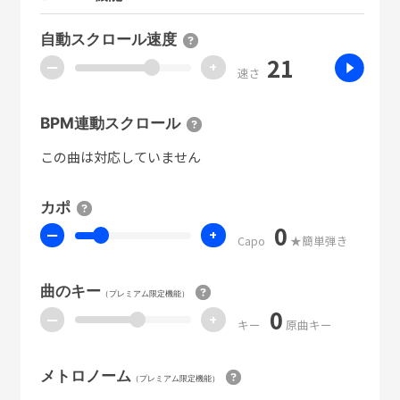
自動スクロール速度
21
ー
+
速さ
BPM連動スクロール
この曲は対応していません
カポ
0
ー
+
Capo
★簡単弾き
曲のキー
（プレミアム限定機能）
0
ー
+
キー
原曲キー
メトロノーム
（プレミアム限定機能）