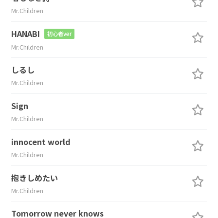
Mr.Children
HANABI
初心者ver
Mr.Children
しるし
Mr.Children
Sign
Mr.Children
innocent world
Mr.Children
抱きしめたい
Mr.Children
Tomorrow never knows