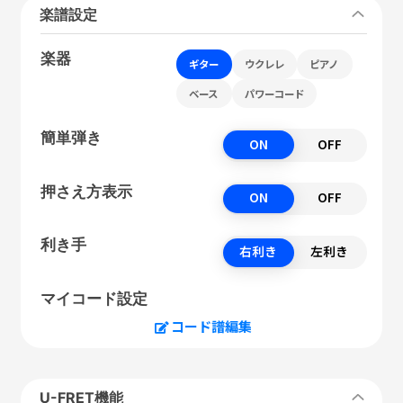
楽譜設定
楽器
ギター
ウクレレ
ピアノ
ベース
パワーコード
簡単弾き
ON
OFF
押さえ方表示
ON
OFF
利き手
右利き
左利き
マイコード設定
コード譜編集
U-FRET機能