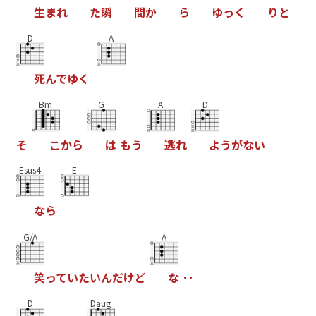
生
ま
れ
た
瞬
間
か
ら
ゆ
っ
く
り
と
D
A
死
ん
で
ゆ
く
Bm
G
A
D
そ
こ
か
ら
は
も
う
逃
れ
よ
う
が
な
い
Esus4
E
な
ら
G/A
A
笑
っ
て
い
た
い
ん
だ
け
ど
な
･
･
D
Daug