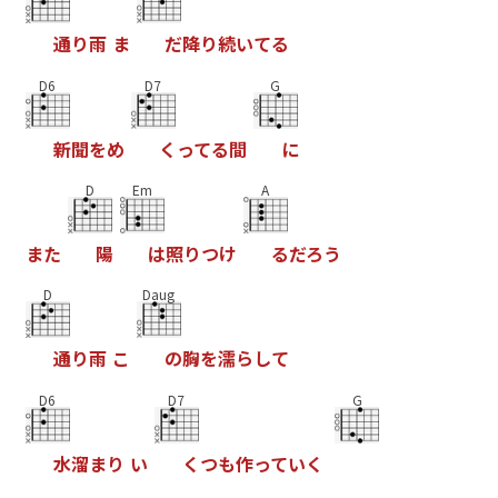
通
り
雨
ま
だ
降
り
続
い
て
る
D6
D7
G
新
聞
を
め
く
っ
て
る
間
に
D
Em
A
ま
た
陽
は
照
り
つ
け
る
だ
ろ
う
D
Daug
通
り
雨
こ
の
胸
を
濡
ら
し
て
D6
D7
G
水
溜
ま
り
い
く
つ
も
作
っ
て
い
く