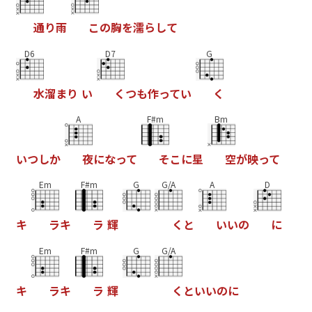
通
り
雨
こ
の
胸
を
濡
ら
し
て
D6
D7
G
水
溜
ま
り
い
く
つ
も
作
っ
て
い
く
A
F#m
Bm
い
つ
し
か
夜
に
な
っ
て
そ
こ
に
星
空
が
映
っ
て
Em
F#m
G
G/A
A
D
キ
ラ
キ
ラ
輝
く
と
い
い
の
に
Em
F#m
G
G/A
キ
ラ
キ
ラ
輝
く
と
い
い
の
に