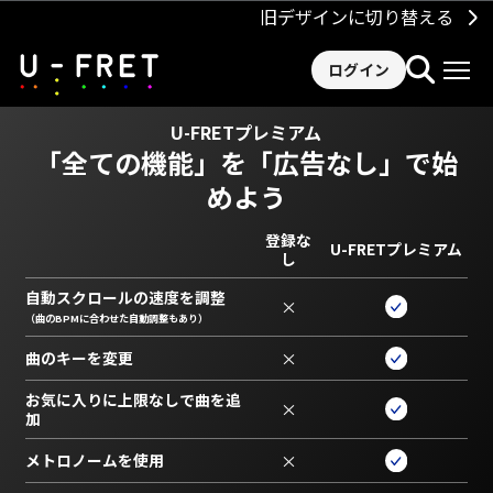
旧デザインに切り替える
ログイン
U-FRETプレミアム
「全ての機能」を
「広告なし」で始
めよう
登録な
U-FRETプレミアム
し
自動スクロールの速度を調整
×
（曲のBPMに合わせた自動調整もあり）
曲のキーを変更
×
お気に入りに上限なしで曲を追
×
加
メトロノームを使用
×