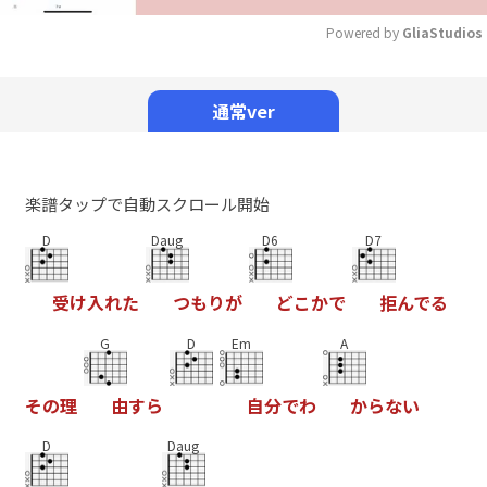
Powered by 
GliaStudios
Mute
通常ver
楽譜タップで自動スクロール開始
D
Daug
D6
D7
受
け
入
れ
た
つ
も
り
が
ど
こ
か
で
拒
ん
で
る
G
D
Em
A
そ
の
理
由
す
ら
自
分
で
わ
か
ら
な
い
D
Daug