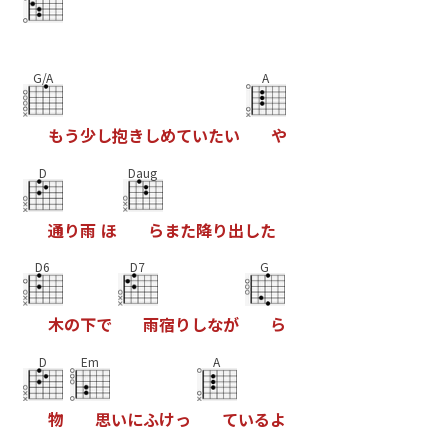
G/A
A
も
う
少
し
抱
き
し
め
て
い
た
い
や
D
Daug
通
り
雨
ほ
ら
ま
た
降
り
出
し
た
D6
D7
G
木
の
下
で
雨
宿
り
し
な
が
ら
D
Em
A
物
思
い
に
ふ
け
っ
て
い
る
よ