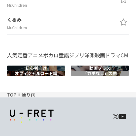
Mr.Children
くるみ
Mr.Children
人気
定番
アニメ
ボカロ
童謡
ジブリ
洋楽
映画
ドラマ
CM
初心者向け
動画プラス
オフィシャル
コード譜
「カポなし」の曲
TOP
通り雨