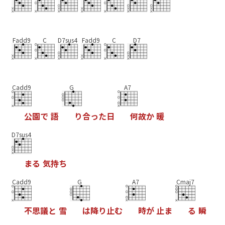
Fadd9
C
D7sus4
Fadd9
C
D7
Cadd9
G
A7
公
園
で
語
り
合
っ
た
日
何
故
か
暖
D7sus4
ま
る
気
持
ち
Cadd9
G
A7
Cmaj7
不
思
議
と
雪
は
降
り
止
む
時
が
止
ま
る
瞬