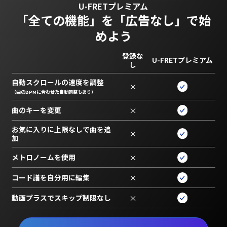
U-FRETプレミアム
「全ての機能」を
「広告なし」で始
めよう
登録な
U-FRETプレミアム
し
自動スクロールの速度を調整
×
（曲のBPMに合わせた自動調整もあり）
曲のキーを変更
×
お気に入りに上限なしで曲を追
×
加
メトロノームを使用
×
コード譜を自分用に編集
×
動画プラスでスキップ制限なし
×