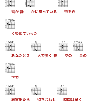
雪
が
静
か
に
降
っ
て
い
る
街
を
白
D7sus4
く
染
め
て
い
っ
た
Cadd9
G
A7
Cmaj7
あ
な
た
と
２
人
で
歩
く
夜
空
の
星
の
D7sus4
下
で
Cadd9
G
A7
教
室
出
た
ら
待
ち
合
わ
せ
時
間
は
早
く