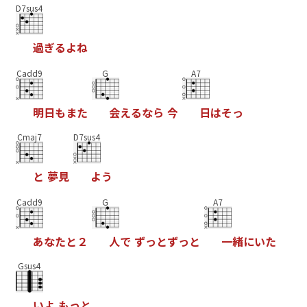
D7sus4
過
ぎ
る
よ
ね
Cadd9
G
A7
明
日
も
ま
た
会
え
る
な
ら
今
日
は
そ
っ
Cmaj7
D7sus4
と
夢
見
よ
う
Cadd9
G
A7
あ
な
た
と
２
人
で
ず
っ
と
ず
っ
と
一
緒
に
い
た
Gsus4
い
よ
も
っ
と