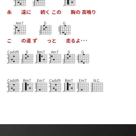
永
遠
に
続
く
こ
の
胸
の
高
鳴
り
Am7
D
G
こ
の
道
ず
っ
と
走
る
よ
･
･
･
Cadd9
D
Bm7
Am7
D
G
Cadd9
Bm7
Em7
Cadd9
Bm7
Em7
N.C.