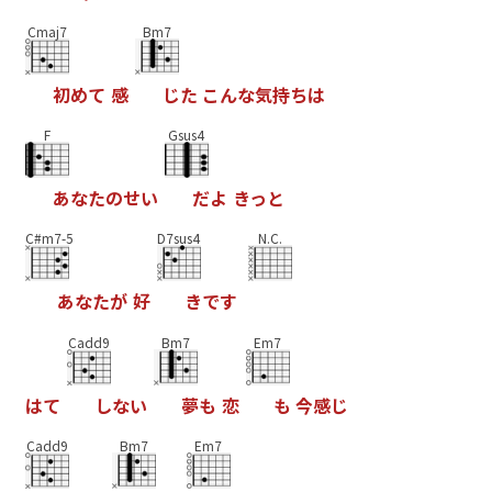
Cmaj7
Bm7
初
め
て
感
じ
た
こ
ん
な
気
持
ち
は
F
Gsus4
あ
な
た
の
せ
い
だ
よ
き
っ
と
C#m7-5
D7sus4
N.C.
あ
な
た
が
好
き
で
す
Cadd9
Bm7
Em7
は
て
し
な
い
夢
も
恋
も
今
感
じ
Cadd9
Bm7
Em7