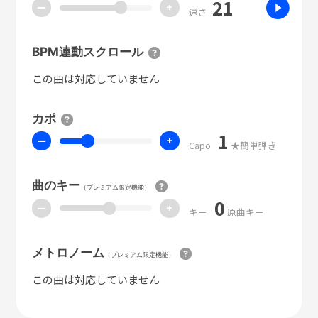
21
ー
+
速さ
BPM連動スクロール
この曲は対応していません
カポ
1
ー
+
Capo
★簡単弾き
曲のキー
（プレミアム限定機能）
0
ー
+
キー
原曲キー
メトロノーム
（プレミアム限定機能）
この曲は対応していません