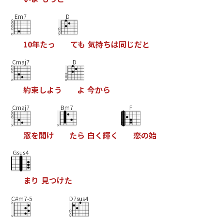
Em7
D
1
0
年
た
っ
て
も
気
持
ち
は
同
じ
だ
と
Cmaj7
D
約
束
し
よ
う
よ
今
か
ら
Cmaj7
Bm7
F
窓
を
開
け
た
ら
白
く
輝
く
恋
の
始
Gsus4
ま
り
見
つ
け
た
C#m7-5
D7sus4