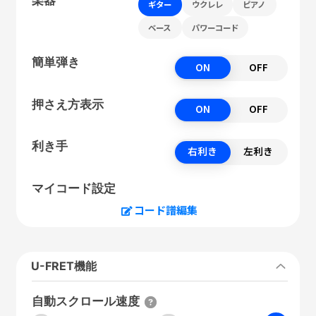
ギター
ウクレレ
ピアノ
ベース
パワーコード
簡単弾き
ON
OFF
押さえ方表示
ON
OFF
利き手
右利き
左利き
マイコード設定
コード譜編集
U-FRET機能
自動スクロール速度