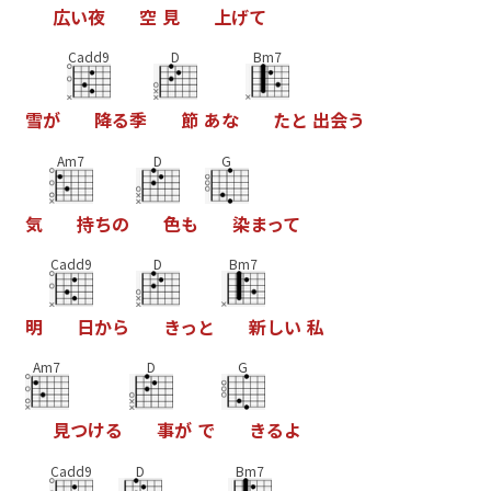
広
い
夜
空
見
上
げ
て
Cadd9
D
Bm7
雪
が
降
る
季
節
あ
な
た
と
出
会
う
Am7
D
G
気
持
ち
の
色
も
染
ま
っ
て
Cadd9
D
Bm7
明
日
か
ら
き
っ
と
新
し
い
私
Am7
D
G
見
つ
け
る
事
が
で
き
る
よ
Cadd9
D
Bm7