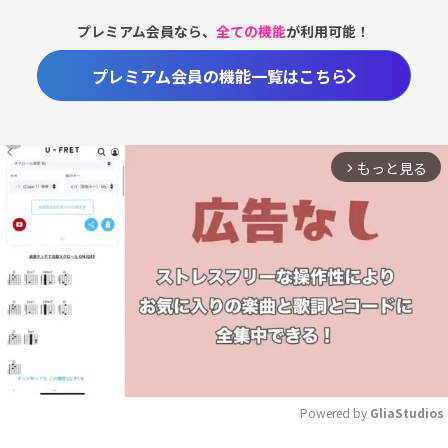
プレミアム会員なら、
全ての機能
が利用可能！
プレミアム会員の機能一覧はこちら
もっと見る
arrow_forward_ios
Powered by 
GliaStudios