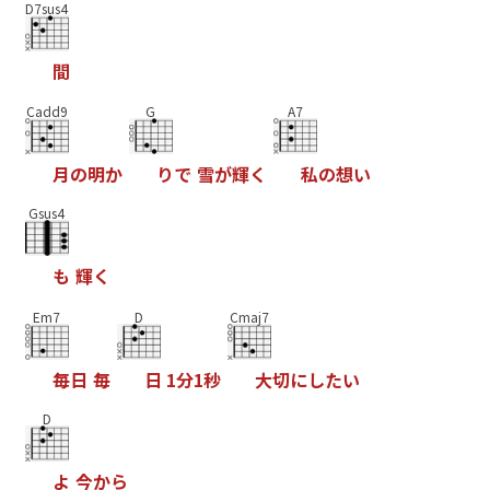
D7sus4
間
Cadd9
G
A7
月
の
明
か
り
で
雪
が
輝
く
私
の
想
い
Gsus4
も
輝
く
Em7
D
Cmaj7
毎
日
毎
日
1
分
1
秒
大
切
に
し
た
い
D
よ
今
か
ら