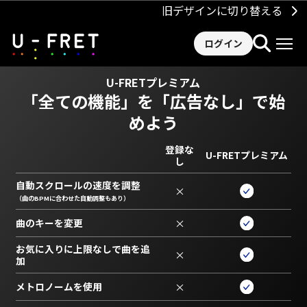
旧デザインに切り替える
ログイン
U-FRETプレミアム
「全ての機能」を
「広告なし」で始
めよう
登録な
U-FRETプレミアム
し
自動スクロールの速度を調整
×
（曲のBPMに合わせた自動調整もあり）
曲のキーを変更
×
お気に入りに上限なしで曲を追
×
加
メトロノームを使用
×