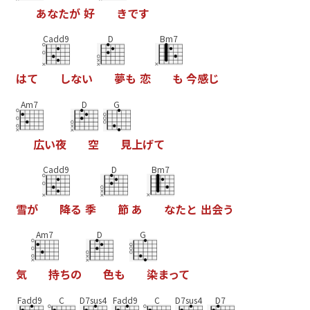
あ
な
た
が
好
き
で
す
Cadd9
D
Bm7
は
て
し
な
い
夢
も
恋
も
今
感
じ
Am7
D
G
広
い
夜
空
見
上
げ
て
Cadd9
D
Bm7
雪
が
降
る
季
節
あ
な
た
と
出
会
う
Am7
D
G
気
持
ち
の
色
も
染
ま
っ
て
Fadd9
C
D7sus4
Fadd9
C
D7sus4
D7