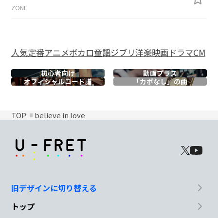
ZONE
人気
定番
アニメ
ボカロ
童謡
ジブリ
洋楽
映画
ドラマ
CM
初心者向け
動画プラス
オフィシャル
コード譜
「カポなし」の曲
TOP
believe in love
旧デザインに切り替える
トップ