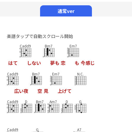
Mute
通常ver
楽譜タップで自動スクロール開始
Cadd9
Bm7
Em7
は
て
し
な
い
夢
も
恋
も
今
感
じ
Cadd9
Bm7
Em7
N.C.
広
い
夜
空
見
上
げ
て
Cadd9
D
Bm7
Am7
D
G
Cadd9
G
A7