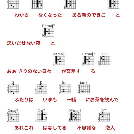
わ
か
ら
な
く
な
っ
た
あ
る
朝
の
で
き
ご
と
D#maj7
思
い
だ
せ
な
い
夜
と
A#maj7
D#maj7
D7
あ
ぁ
き
り
の
な
い
日
々
が
交
差
す
る
G
D
Em
Em7
ふ
た
り
は
い
ま
も
一
緒
に
お
茶
を
飲
ん
で
Cmaj7
Cm7
D#maj7
D7
あ
れ
こ
れ
は
な
し
て
る
不
思
議
な
恋
人