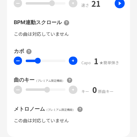
21
ー
+
速さ
BPM連動スクロール
この曲は対応していません
カポ
1
ー
+
Capo
★簡単弾き
曲のキー
（プレミアム限定機能）
0
ー
+
キー
原曲キー
メトロノーム
（プレミアム限定機能）
この曲は対応していません