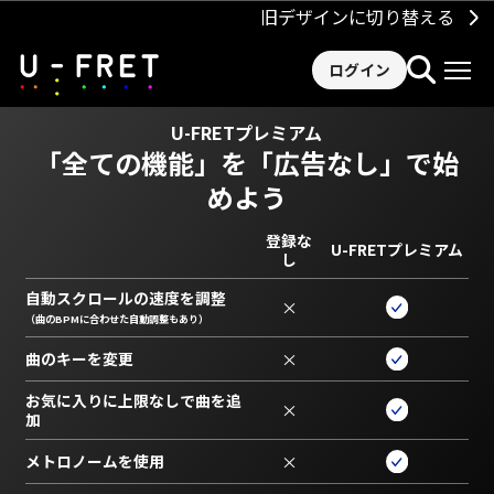
旧デザインに切り替える
ログイン
U-FRETプレミアム
「全ての機能」を
「広告なし」で始
めよう
登録な
U-FRETプレミアム
し
自動スクロールの速度を調整
×
（曲のBPMに合わせた自動調整もあり）
曲のキーを変更
×
お気に入りに上限なしで曲を追
×
加
メトロノームを使用
×