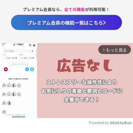
プレミアム会員なら、
全ての機能
が利用可能！
プレミアム会員の機能一覧はこちら
もっと見る
arrow_forward_ios
Powered by 
GliaStudios