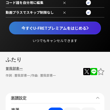
コード譜を自分用に編集
×
動画プラスでスキップ制限なし
×
今すぐU-FRETプレミアムをはじめる
いつでもキャンセルできます
ふたり
曽我部恵一
作詞 :
曽我部恵一
/作曲 :
曽我部恵一
楽譜設定
楽器