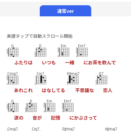
Mute
通常ver
楽譜タップで自動スクロール開始
G
D
Em
Em7
ふ
た
り
は
い
つ
も
一
緒
に
お
茶
を
飲
ん
で
Cmaj7
Cm7
D#maj7
D7
あ
れ
こ
れ
は
な
し
て
る
不
思
議
な
恋
人
G
D
Em
Em7
波
の
音
が
記
憶
に
か
ぶ
さ
っ
て
Cmaj7
Cm7
D#maj7
A#maj7