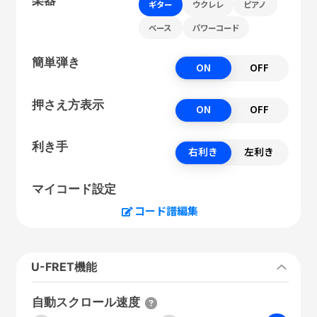
ギター
ウクレレ
ピアノ
ベース
パワーコード
簡単弾き
ON
OFF
押さえ方表示
ON
OFF
利き手
右利き
左利き
マイコード設定
コード譜編集
U-FRET機能
自動スクロール速度