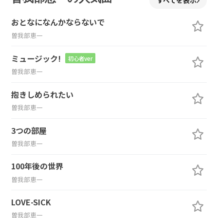
すべてを表示
おとなになんかならないで
曽我部恵一
ミュージック!
初心者ver
曽我部恵一
抱きしめられたい
曽我部恵一
3つの部屋
曽我部恵一
100年後の世界
曽我部恵一
LOVE-SICK
曽我部恵一