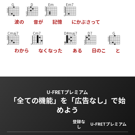
G
D
Em
Em7
波
の
音
が
記
憶
に
か
ぶ
さ
っ
て
Cmaj7
Cm7
D#maj7
D7
G
わ
か
ら
な
く
な
っ
た
あ
る
日
の
こ
と
U-FRETプレミアム
「全ての機能」を
「広告なし」で始
めよう
登録な
U-FRETプレミアム
し