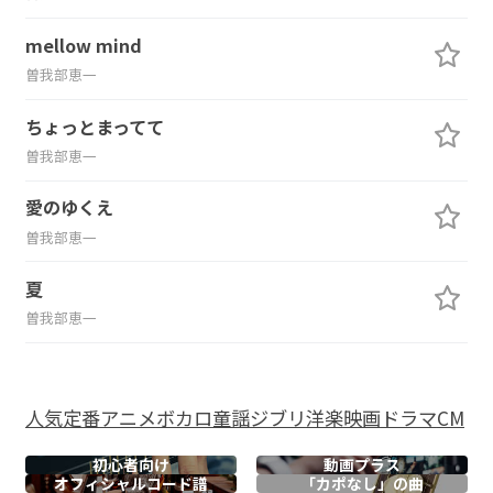
mellow mind
曽我部恵一
ちょっとまってて
曽我部恵一
愛のゆくえ
曽我部恵一
夏
曽我部恵一
人気
定番
アニメ
ボカロ
童謡
ジブリ
洋楽
映画
ドラマ
CM
初心者向け
動画プラス
オフィシャル
コード譜
「カポなし」の曲