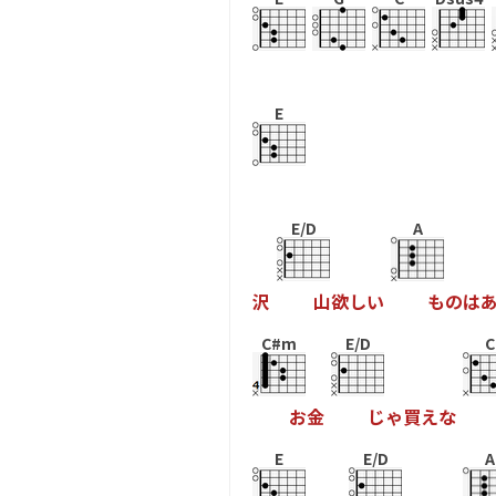
E
E/D
A
沢
山
欲
し
い
も
の
は
C#m
E/D
C
お
金
じ
ゃ
買
え
な
E
E/D
A