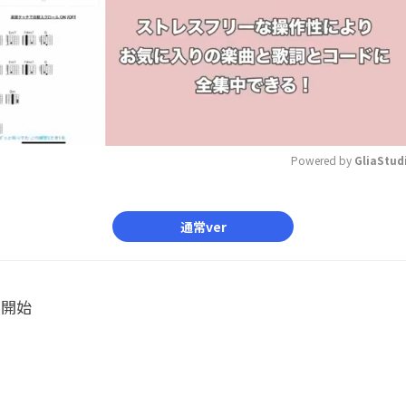
Powered by 
GliaStud
Mute
通常ver
ル開始