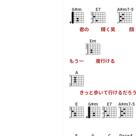
G#m
E7
A#m7-5
君
の
輝
く
笑
顔
Em
も
う
一
度
行
け
る
A
き
っ
と
歩
い
て
行
け
る
だ
ろ
E
G#m
E7
A#m7-5
E
G
C
Dsus4