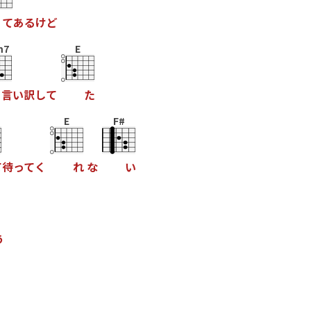
て
あ
る
け
ど
m7
E
言
い
訳
し
て
た
E
F#
て
待
っ
て
く
れ
な
い
う