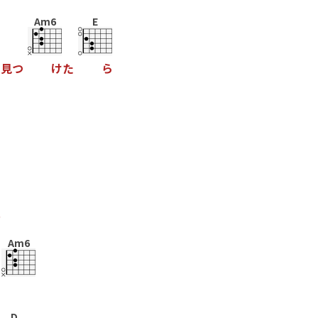
Am6
E
見
つ
け
た
ら
う
Am6
D