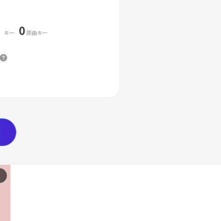
0
キー
原曲キー