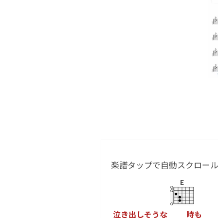
楽譜タップで自動スクロー
E
泣
き
出
し
そ
う
な
時
も