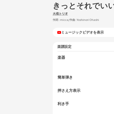
きっとそれでい
大橋トリオ
作詞 :
micca
/作曲 :
Yoshinori Ohashi
ミュージックビデオを表示
楽譜設定
楽器
簡単弾き
押さえ方表示
利き手