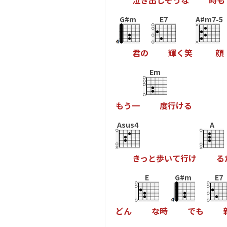
泣
き
出
し
そ
う
な
時
も
G#m
E7
A#m7-5
君
の
輝
く
笑
顔
Em
も
う
一
度
行
け
る
Asus4
A
き
っ
と
歩
い
て
行
け
る
E
G#m
E7
ど
ん
な
時
で
も