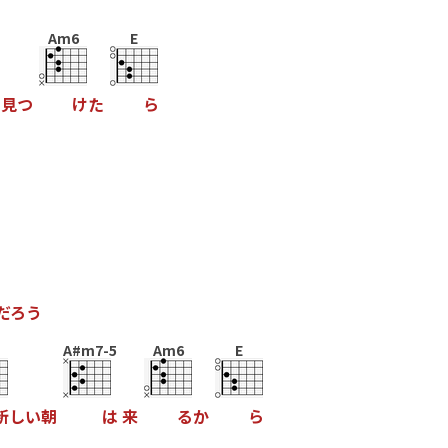
Am6
E
見
つ
け
た
ら
だ
ろ
う
A#m7-5
Am6
E
新
し
い
朝
は
来
る
か
ら