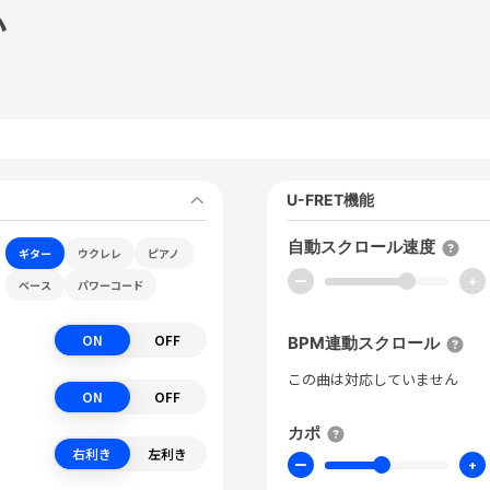
い
U-FRET機能
自動スクロール速度
ギター
ウクレレ
ピアノ
ー
+
ベース
パワーコード
ON
OFF
BPM連動スクロール
この曲は対応していません
ON
OFF
カポ
右利き
左利き
ー
+