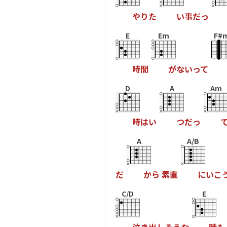
や
り
た
い
事
だ
っ
E
Em
F#
時
間
が
な
い
っ
て
D
A
Am
時
は
い
つ
だ
っ
A
A/B
だ
か
ら
素
直
に
い
こ
C/D
E