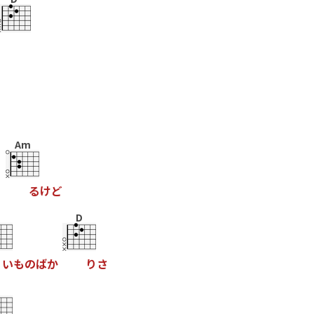
Am
あ
る
け
ど
D
い
も
の
ば
か
り
さ