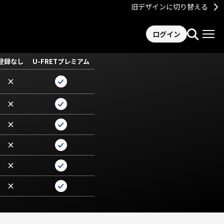
旧デザインに切り替える
ログイン
登録なし
U-FRETプレミアム
×
×
×
×
×
×