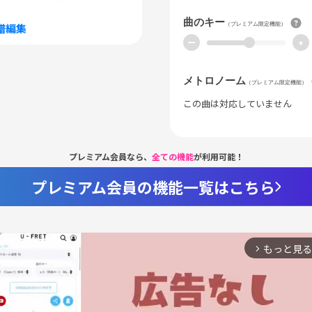
曲のキー
（プレミアム限定機能）
譜編集
ー
+
メトロノーム
（プレミアム限定機能）
この曲は対応していません
プレミアム会員なら、
全ての機能
が利用可能！
プレミアム会員の機能一覧はこちら
もっと見る
arrow_forward_ios