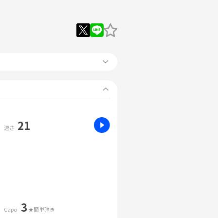
21
速さ
3
Capo
★簡単弾き