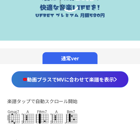
00:00
/
01:17
通常ver
動画プラスでMVに合わせて楽譜を表示
楽譜タップで自動スクロール開始
Gmaj7
A
F#m7
A
Bm7