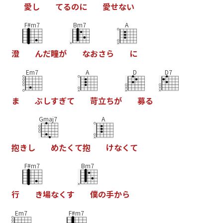
愛
し
て
る
の
に
愛
せ
な
い
F#m7
Bm7
A
澄
ん
だ
瞳
が
な
お
さ
ら
に
Em7
A
D
D7
ま
ぶ
し
す
ぎ
て
苛
立
ち
が
募
る
Gmaj7
A
抱
き
し
め
た
く
て
抱
け
な
く
て
F#m7
Bm7
行
き
場
な
く
す
僕
の
手
か
ら
Em7
F#m7