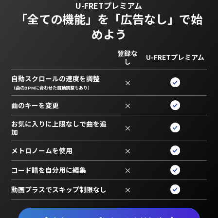
U-FRETプレミアム
「全ての機能」を
「広告なし」で始
めよう
登録な
U-FRETプレミアム
し
自動スクロールの速度を調整
×
（曲のBPMに合わせた自動調整もあり）
曲のキーを変更
×
お気に入りに上限なしで曲を追
×
加
メトロノームを使用
×
コード譜を自分用に編集
×
動画プラスでスキップ制限なし
×