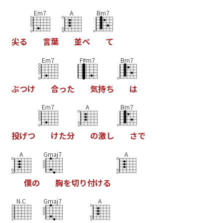
Em7
A
Bm7
尖
る
言
葉
並
べ
て
Em7
F#m7
Bm7
ぶ
つ
け
合
っ
た
気
持
ち
は
Em7
A
Bm7
投
げ
つ
け
た
分
の
激
し
さ
で
A
Gmaj7
A
僕
の
胸
を
切
り
付
け
る
N.C
Gmaj7
A