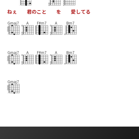
ね
ぇ
君
の
こ
と
を
愛
し
て
る
Gmaj7
A
F#m7
A
Bm7
Gmaj7
A
F#m7
A
Bm7
Gmaj7