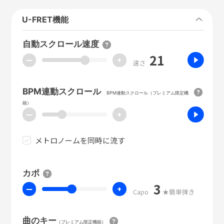
U-FRET機能
自動スクロール速度
21
ー
+
速さ
BPM連動スクロール
BPM連動スクロール（プレミアム限定機
能）
ー
+
メトロノームを同時に流す
カポ
3
ー
+
Capo
★簡単弾き
曲のキー
（プレミアム限定機能）