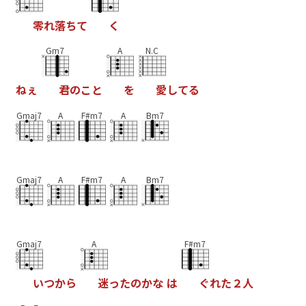
零
れ
落
ち
て
く
Gm7
A
N.C
ね
ぇ
君
の
こ
と
を
愛
し
て
る
Gmaj7
A
F#m7
A
Bm7
Gmaj7
A
F#m7
A
Bm7
Gmaj7
A
F#m7
い
つ
か
ら
迷
っ
た
の
か
な
は
ぐ
れ
た
２
人