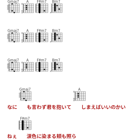
Gmaj7
A
F#m7
Bm7
Gmaj7
A
F#m7
Bm7
Gmaj7
A
F#m7
Bm7
Gmaj7
A
な
に
も
言
わ
ず
君
を
抱
い
て
し
ま
え
ば
い
い
の
か
い
F#m7
ね
ぇ
涙
色
に
染
ま
る
頬
も
照
ら