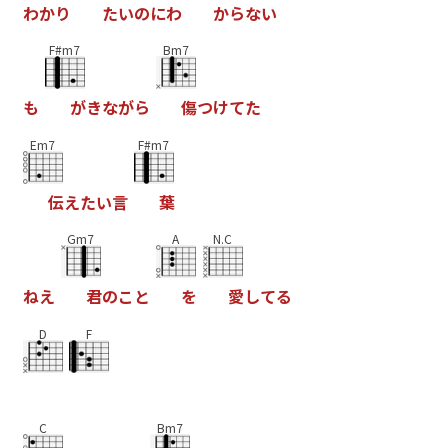
わ
か
り
た
い
の
に
わ
か
ら
な
い
F#m7
Bm7
も
が
き
な
が
ら
傷
つ
け
て
た
Em7
F#m7
伝
え
た
い
言
葉
Gm7
A
N.C
ね
え
君
の
こ
と
を
愛
し
て
る
D
F
C
Bm7