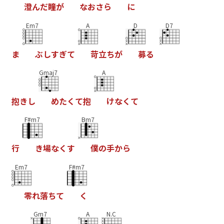
澄
ん
だ
瞳
が
な
お
さ
ら
に
Em7
A
D
D7
ま
ぶ
し
す
ぎ
て
苛
立
ち
が
募
る
Gmaj7
A
抱
き
し
め
た
く
て
抱
け
な
く
て
F#m7
Bm7
行
き
場
な
く
す
僕
の
手
か
ら
Em7
F#m7
零
れ
落
ち
て
く
Gm7
A
N.C