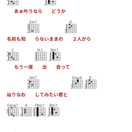
あ
ぁ
叶
う
な
ら
ど
う
か
Em7
D
名
前
も
知
ら
な
い
ま
ま
の
２
人
か
ら
C
N.C.
Bm7
も
う
一
度
出
会
っ
て
Am7
Dsus4
D
辿
り
な
お
し
て
み
た
い
君
と
Gmaj7
A
F#m7
Bm7