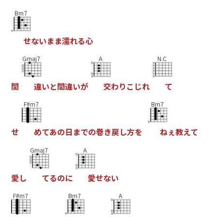
Bm7
せ
な
い
ま
ま
濡
れ
る
心
Gmaj7
A
N.C
間
違
い
と
間
違
い
が
交
わ
り
こ
じ
れ
て
F#m7
Bm7
せ
め
て
あ
の
日
ま
で
の
巻
き
戻
し
方
を
ね
ぇ
教
え
て
Gmaj7
A
愛
し
て
る
の
に
愛
せ
な
い
F#m7
Bm7
A