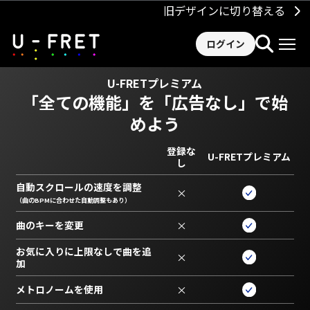
旧デザインに切り替える
ログイン
U-FRETプレミアム
「全ての機能」を
「広告なし」で始
めよう
登録な
U-FRETプレミアム
し
自動スクロールの速度を調整
×
（曲のBPMに合わせた自動調整もあり）
曲のキーを変更
×
お気に入りに上限なしで曲を追
×
加
メトロノームを使用
×