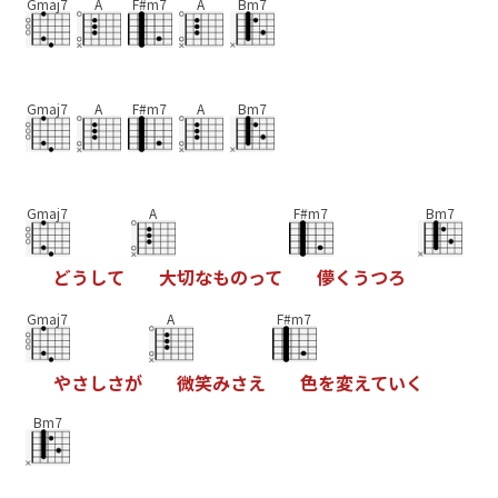
Gmaj7
A
F#m7
A
Bm7
Gmaj7
A
F#m7
A
Bm7
Gmaj7
A
F#m7
Bm7
ど
う
し
て
大
切
な
も
の
っ
て
儚
く
う
つ
ろ
Gmaj7
A
F#m7
や
さ
し
さ
が
微
笑
み
さ
え
色
を
変
え
て
い
く
Bm7