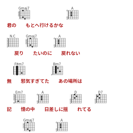
Gmaj7
A
君
の
も
と
へ
行
け
る
か
な
N.C
Gmaj7
A
戻
り
た
い
の
に
戻
れ
な
い
F#m7
Bm7
無
邪
気
す
ぎ
て
た
あ
の
場
所
は
Em7
A
D
D7
記
憶
の
中
日
差
し
に
揺
れ
て
る
Gmaj7
A