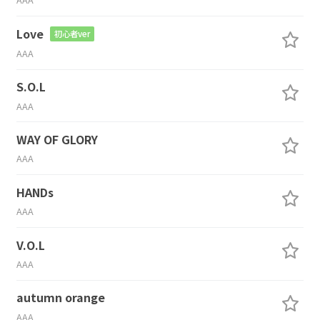
Love
初心者ver
AAA
S.O.L
AAA
WAY OF GLORY
AAA
HANDs
AAA
V.O.L
AAA
autumn orange
AAA