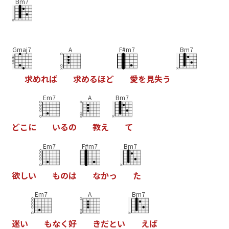
Bm7
Gmaj7
A
F#m7
Bm7
求
め
れ
ば
求
め
る
ほ
ど
愛
を
見
失
う
Em7
A
Bm7
ど
こ
に
い
る
の
教
え
て
Em7
F#m7
Bm7
欲
し
い
も
の
は
な
か
っ
た
Em7
A
Bm7
迷
い
も
な
く
好
き
だ
と
い
え
ば