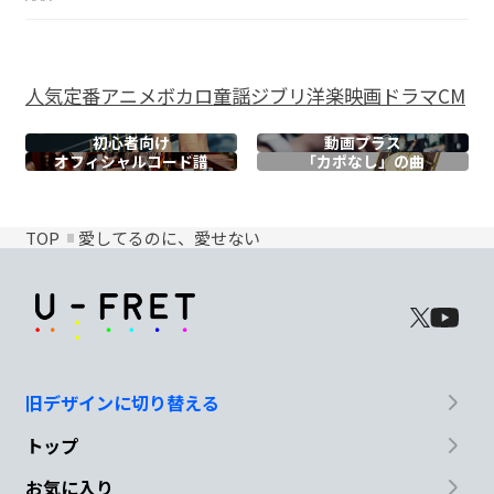
人気
定番
アニメ
ボカロ
童謡
ジブリ
洋楽
映画
ドラマ
CM
初心者向け
動画プラス
オフィシャル
コード譜
「カポなし」の曲
TOP
愛してるのに、愛せない
旧デザインに切り替える
トップ
お気に入り