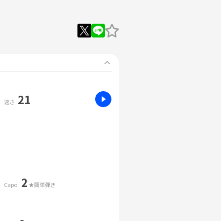
21
速さ
2
Capo
★簡単弾き