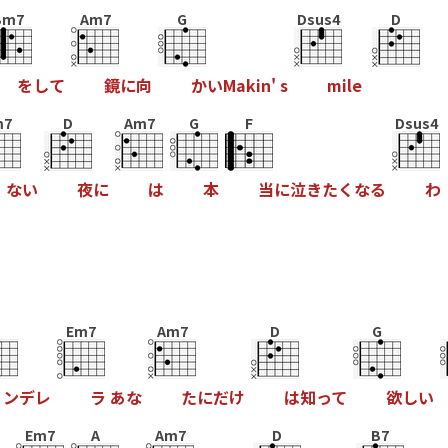
Bm7
Am7
G
Dsus4
D
を
し
て
鏡
に
向
か
い
M
a
k
i
n
'
s
m
i
l
e
m7
D
Am7
G
F
Dsus4
な
い
夜
に
は
本
当
に
泣
き
た
く
な
る
わ
Em7
Am7
D
G
ン
デ
レ
ラ
あ
な
た
に
だ
け
は
知
っ
て
欲
し
い
Em7
A
Am7
D
B7