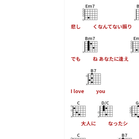
Em7
悲
し
く
な
ん
て
な
い
振
り
Bm7
E
で
も
ね
あ
な
た
に
逢
え
B7
I
l
o
v
e
y
o
u
C
D/C
G
大
人
に
な
っ
た
シ
C
B7