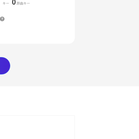
0
キー
原曲キー