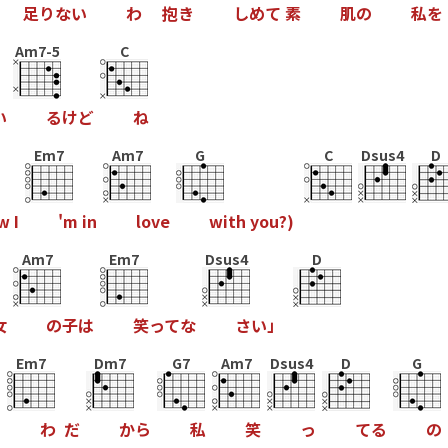
足
り
な
い
わ
抱
き
し
め
て
素
肌
の
私
を
Am7-5
C
い
る
け
ど
ね
Em7
Am7
G
C
Dsus4
D
w
I
'
m
i
n
l
o
v
e
w
i
t
h
y
o
u
?
)
Am7
Em7
Dsus4
D
女
の
子
は
笑
っ
て
な
さ
い
」
Em7
Dm7
G7
Am7
Dsus4
D
G
た
わ
だ
か
ら
私
笑
っ
て
る
の