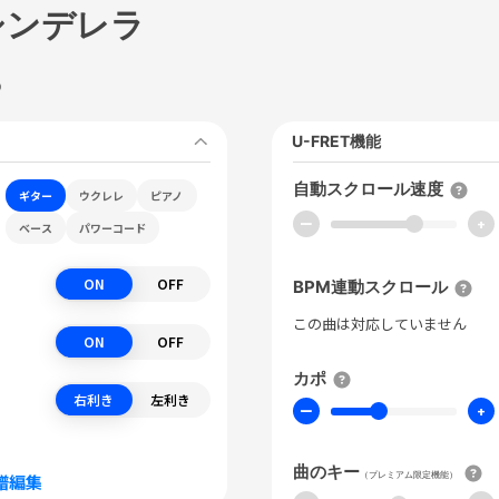
シンデレラ
D
U-FRET機能
自動スクロール速度
ギター
ウクレレ
ピアノ
ー
+
ベース
パワーコード
ON
OFF
BPM連動スクロール
この曲は対応していません
ON
OFF
カポ
右利き
左利き
ー
+
曲のキー
（プレミアム限定機能）
譜編集