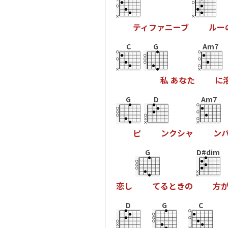
テ
ィ
フ
ァ
ニ
ー
ブ
ル
ー
C
G
Am7
私
あ
な
た
に
G
D
Am7
ピ
ン
ク
シ
ャ
ン
G
D#dim
恋
し
て
る
と
き
の
方
D
G
C