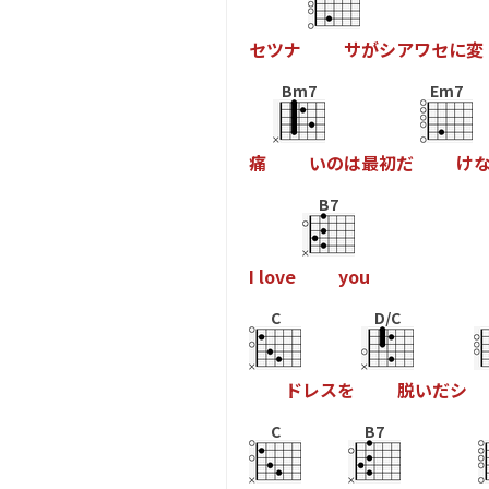
セ
ツ
ナ
サ
が
シ
ア
ワ
セ
に
変
Bm7
Em7
痛
い
の
は
最
初
だ
け
B7
I
l
o
v
e
y
o
u
C
D/C
ド
レ
ス
を
脱
い
だ
シ
C
B7