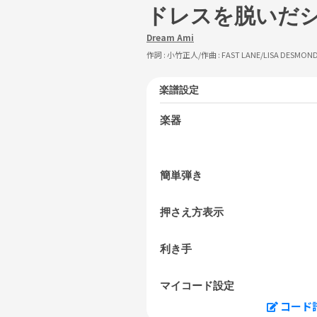
ドレスを脱いだ
Dream Ami
作詞 :
小竹正人
/作曲 :
FAST LANE/LISA DESMON
楽譜設定
楽器
簡単弾き
押さえ方表示
利き手
マイコード設定
コード