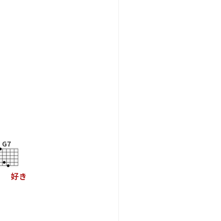
G7
好
き