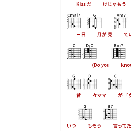
K
i
s
s
だ
け
じ
ゃ
も
う
Cmaj7
G
Am7
三
日
月
が
見
て
C
D/C
Bm7
(
D
o
y
o
u
k
n
o
G
D
C
昔
々
マ
マ
が
「
G
B7
い
つ
も
そ
う
言
っ
て