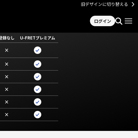
旧デザインに切り替える
ログイン
登録なし
U-FRETプレミアム
×
×
×
×
×
×