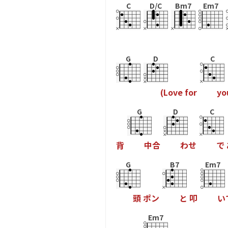
C
D/C
Bm7
Em7
G
D
C
(
L
o
v
e
f
o
r
y
o
G
D
C
背
中
合
わ
せ
で
G
B7
Em7
頭
ポ
ン
と
叩
い
Em7