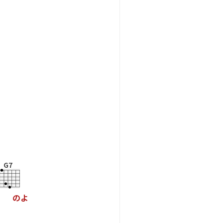
G7
の
よ