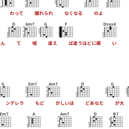
わ
っ
て
離
れ
ら
れ
な
く
な
る
の
よ
D
Am7
G
F
Dsus4
な
ん
て
嘘
逢
え
ば
逢
う
ほ
ど
に
痛
い
G
Em7
Am7
D
G
ン
デ
レ
ラ
も
ど
か
し
い
ほ
ど
あ
な
た
が
大
Em7
A
Am7
D
B7