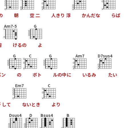
の
朝
空
二
人
き
り
浮
か
ん
だ
な
ら
ば
Am7-5
G
溶
け
る
の
よ
G
C
G
Am7
D7sus4
パ
ン
の
ボ
ト
ル
の
中
に
い
る
み
た
い
Em7
C
が
し
て
な
い
と
き
よ
り
Dsus4
D
Bsus4
B