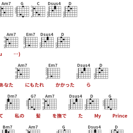
Am7
G
C
Dsus4
D
Am7
Em7
Dsus4
D
u
…
)
Am7
Em7
Dsus4
D
あ
な
た
に
も
た
れ
か
か
っ
た
ら
Dm7
G7
Am7
Dsus4
D
G
て
私
の
髪
を
撫
で
た
M
y
P
r
i
n
c
e
Bm7
Am7
G
Dsus4
D