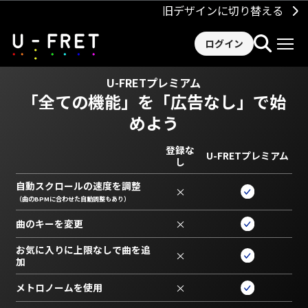
旧デザインに切り替える
ログイン
U-FRETプレミアム
「全ての機能」を
「広告なし」で始
めよう
登録な
U-FRETプレミアム
し
自動スクロールの速度を調整
×
（曲のBPMに合わせた自動調整もあり）
曲のキーを変更
×
お気に入りに上限なしで曲を追
×
加
メトロノームを使用
×