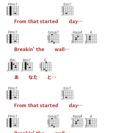
F#m7
Em7
F
r
o
m
t
h
a
t
s
t
a
r
t
e
d
d
a
y
…
F#m7
Gmaj7
Asus4
A
B
r
e
a
k
i
n
'
t
h
e
w
a
l
l
…
Bm
Bm7
G
あ
な
た
と
…
F#m7
Em7
F
r
o
m
t
h
a
t
s
t
a
r
t
e
d
d
a
y
…
F#m7
Gmaj7
Asus4
A