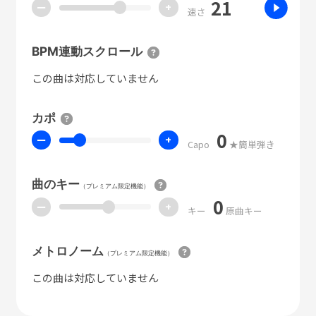
21
ー
+
速さ
BPM連動スクロール
この曲は対応していません
カポ
0
ー
+
Capo
★簡単弾き
曲のキー
（プレミアム限定機能）
0
ー
+
キー
原曲キー
メトロノーム
（プレミアム限定機能）
この曲は対応していません