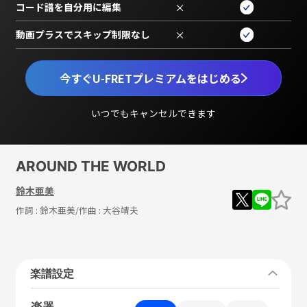
コード譜を自分用に編集
×
動画プラスでスキップ制限なし
×
今すぐU-FRETプレミアムをはじめる
いつでもキャンセルできます
AROUND THE WORLD
鈴木亜美
作詞 :
鈴木亜美
/作曲 :
大谷靖夫
楽譜設定
楽器