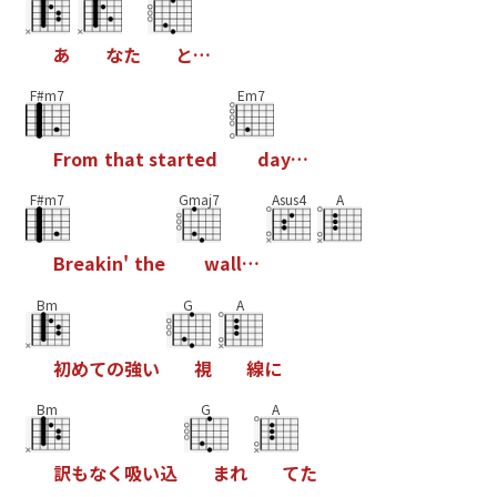
あ
な
た
と
…
F#m7
Em7
F
r
o
m
t
h
a
t
s
t
a
r
t
e
d
d
a
y
…
F#m7
Gmaj7
Asus4
A
B
r
e
a
k
i
n
'
t
h
e
w
a
l
l
…
Bm
G
A
初
め
て
の
強
い
視
線
に
Bm
G
A
訳
も
な
く
吸
い
込
ま
れ
て
た