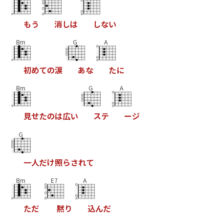
も
う
消
し
は
し
な
い
Bm
G
A
初
め
て
の
涙
あ
な
た
に
Bm
G
A
見
せ
た
の
は
広
い
ス
テ
ー
ジ
G
一
人
だ
け
照
ら
さ
れ
て
Bm
E7
A
た
だ
黙
り
込
ん
だ