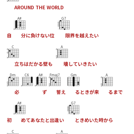
A
R
O
U
N
D
T
H
E
W
O
R
L
D
A#
G7
自
分
に
負
け
な
い
位
限
界
を
越
え
た
い
C
A
立
ち
は
だ
か
る
壁
も
壊
し
て
い
き
た
い
Dm
C6
A#
Fmaj7
Gm
A
必
ず
誓
え
る
と
き
が
来
る
ま
で
A#
G7
初
め
て
あ
な
た
と
出
逢
い
と
き
め
い
た
時
か
ら
C
A