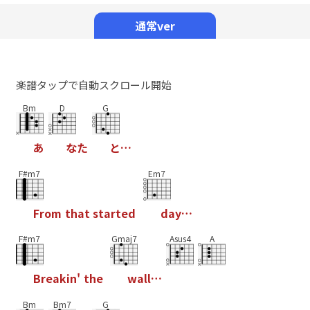
Mute
通常ver
楽譜タップで自動スクロール開始
Bm
D
G
あ
な
た
と
…
F#m7
Em7
F
r
o
m
t
h
a
t
s
t
a
r
t
e
d
d
a
y
…
F#m7
Gmaj7
Asus4
A
B
r
e
a
k
i
n
'
t
h
e
w
a
l
l
…
Bm
Bm7
G