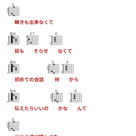
G
瞬
き
も
出
来
な
く
て
Bm
E7
A
目
も
そ
ら
せ
な
く
て
Bm
G
A
初
め
て
の
会
話
何
か
ら
Bm
G
A
伝
え
た
ら
い
い
の
か
な
ん
て
G