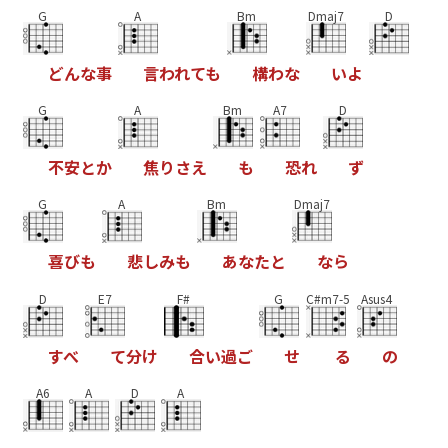
G
A
Bm
Dmaj7
D
ど
ん
な
事
言
わ
れ
て
も
構
わ
な
い
よ
G
A
Bm
A7
D
不
安
と
か
焦
り
さ
え
も
恐
れ
ず
G
A
Bm
Dmaj7
喜
び
も
悲
し
み
も
あ
な
た
と
な
ら
D
E7
F#
G
C#m7-5
Asus4
す
べ
て
分
け
合
い
過
ご
せ
る
の
A6
A
D
A