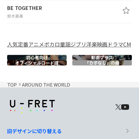
BE TOGETHER
鈴木亜美
人気
定番
アニメ
ボカロ
童謡
ジブリ
洋楽
映画
ドラマ
CM
初心者向け
動画プラス
オフィシャル
コード譜
「カポなし」の曲
TOP
AROUND THE WORLD
旧デザインに切り替える