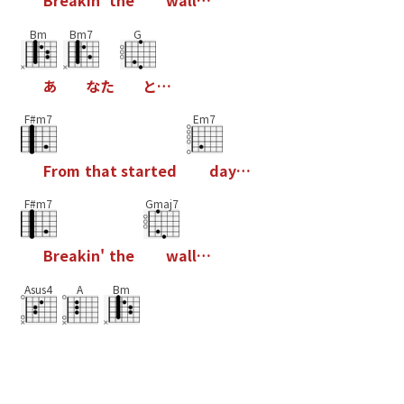
B
r
e
a
k
i
n
'
t
h
e
w
a
l
l
…
Bm
Bm7
G
あ
な
た
と
…
F#m7
Em7
F
r
o
m
t
h
a
t
s
t
a
r
t
e
d
d
a
y
…
F#m7
Gmaj7
B
r
e
a
k
i
n
'
t
h
e
w
a
l
l
…
Asus4
A
Bm