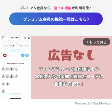
プレミアム会員なら、
全ての機能
が利用可能！
プレミアム会員の機能一覧はこちら
もっと見る
arrow_forward_ios
Powered by 
GliaStudios