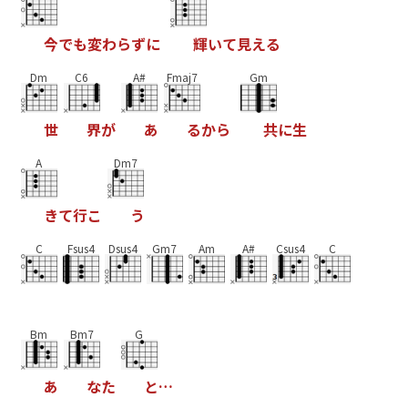
今
で
も
変
わ
ら
ず
に
輝
い
て
見
え
る
Dm
C6
A#
Fmaj7
Gm
世
界
が
あ
る
か
ら
共
に
生
A
Dm7
き
て
行
こ
う
C
Fsus4
Dsus4
Gm7
Am
A#
Csus4
C
Bm
Bm7
G
あ
な
た
と
…