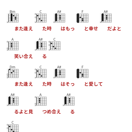
Bm
C
A#
F
A#
ま
た
逢
え
た
時
は
も
っ
と
幸
せ
だ
よ
と
A
A#
C
笑
い
合
え
る
Dm
C
A#
F
ま
た
逢
え
た
時
は
そ
っ
と
愛
し
て
A#
A
A#
る
よ
と
見
つ
め
合
え
る
C