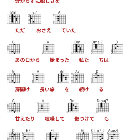
分
か
ら
ず
に
嬉
し
さ
を
Bm
E7
A
た
だ
お
さ
え
て
い
た
G
A
Bm
Dmaj7
D
あ
の
日
か
ら
始
ま
っ
た
私
た
ち
は
G
A
Bm
A7
D
扉
開
け
長
い
旅
を
続
け
る
G
A
Bm
Dmaj7
甘
え
た
り
喧
嘩
し
て
傷
つ
け
て
も
D
E7
F#
G
C#m7-5
Asus4