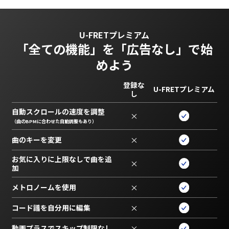
U-FRETプレミアム
「全ての機能」を
「広告なし」で始
めよう
登録な
U-FRETプレミアム
し
自動スクロールの速度を調整
×
（曲のBPMに合わせた自動調整もあり）
曲のキーを変更
×
お気に入りに上限なしで曲を追
×
加
メトロノームを使用
×
コード譜を自分用に編集
×
動画プラスでスキップ制限なし
×