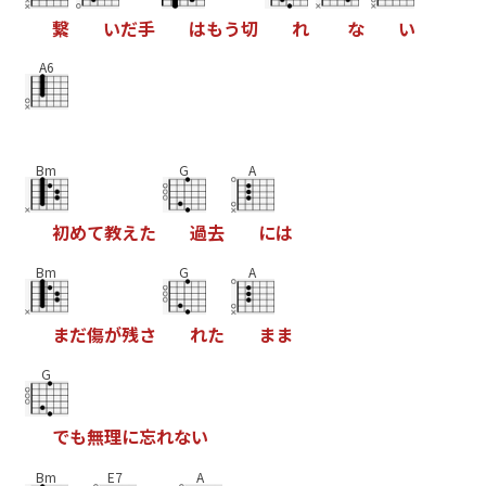
繋
い
だ
手
は
も
う
切
れ
な
い
A6
Bm
G
A
初
め
て
教
え
た
過
去
に
は
Bm
G
A
ま
だ
傷
が
残
さ
れ
た
ま
ま
G
で
も
無
理
に
忘
れ
な
い
Bm
E7
A