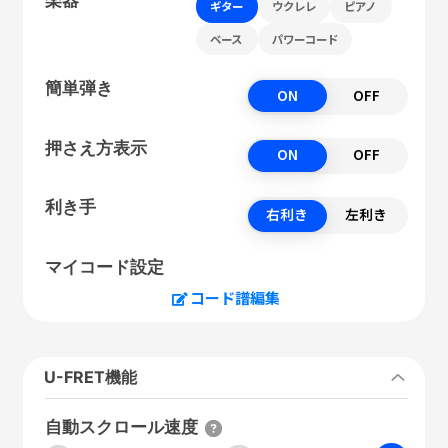
ギター
ウクレレ
ピアノ
ベース
パワーコード
簡単弾き
ON
OFF
押さえ方表示
ON
OFF
利き手
右利き
左利き
マイコード設定
コード譜編集
U-FRET機能
自動スクロール速度