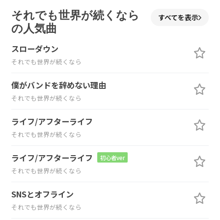
それでも世界が続くなら
すべてを表示
の人気曲
スローダウン
それでも世界が続くなら
僕がバンドを辞めない理由
それでも世界が続くなら
ライフ/アフターライフ
それでも世界が続くなら
ライフ/アフターライフ
初心者ver
それでも世界が続くなら
SNSとオフライン
それでも世界が続くなら