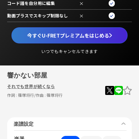
コード譜を自分用に編集
×
動画プラスでスキップ制限なし
×
今すぐU-FRETプレミアムをはじめる
いつでもキャンセルできます
響かない部屋
それでも世界が続くなら
作詞 :
篠塚将行
/作曲 :
篠塚将行
楽譜設定
楽器