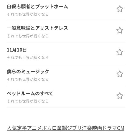
自殺志願者とプラットホーム
それでも世界が続くなら
一般意味論とアリストテレス
それでも世界が続くなら
11月10日
それでも世界が続くなら
僕らのミュージック
それでも世界が続くなら
ベッドルームのすべて
それでも世界が続くなら
人気
定番
アニメ
ボカロ
童謡
ジブリ
洋楽
映画
ドラマ
CM