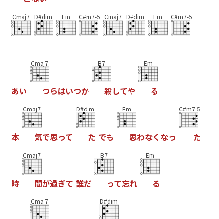
Cmaj7
D#dim
Em
C#m7-5
Cmaj7
D#dim
Em
C#m7-5
Cmaj7
B7
Em
あ
い
つ
ら
は
い
つ
か
殺
し
て
や
る
Cmaj7
D#dim
Em
C#m7-5
本
気
で
思
っ
て
た
で
も
思
わ
な
く
な
っ
た
Cmaj7
B7
Em
時
間
が
過
ぎ
て
誰
だ
っ
て
忘
れ
る
Cmaj7
D#dim