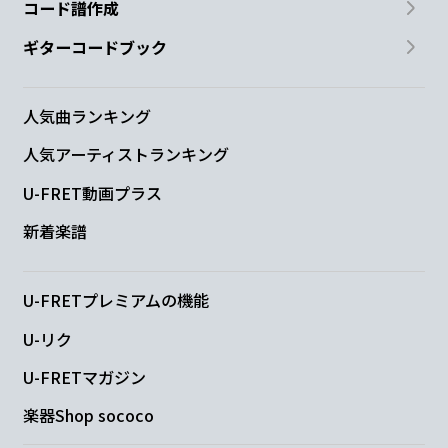
コード譜作成
ギターコードブック
人気曲ランキング
人気アーティストランキング
U-FRET動画プラス
新着楽譜
U-FRETプレミアムの機能
U-リク
U-FRETマガジン
楽器Shop sococo