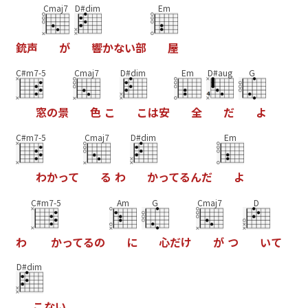
Cmaj7
D#dim
Em
銃
声
が
響
か
な
い
部
屋
C#m7-5
Cmaj7
D#dim
Em
D#aug
G
窓
の
景
色
こ
こ
は
安
全
だ
よ
C#m7-5
Cmaj7
D#dim
Em
わ
か
っ
て
る
わ
か
っ
て
る
ん
だ
よ
C#m7-5
Am
G
Cmaj7
D
わ
か
っ
て
る
の
に
心
だ
け
が
つ
い
て
D#dim
こ
な
い