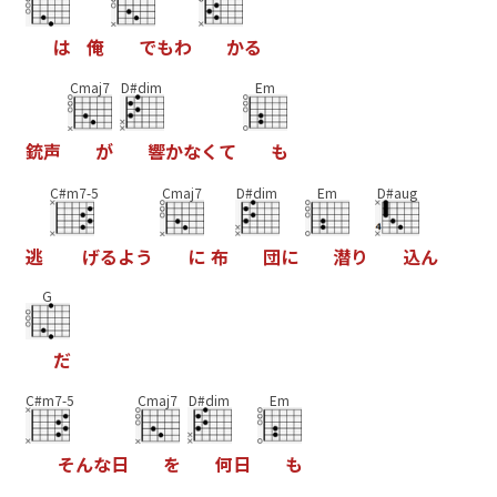
は
俺
で
も
わ
か
る
Cmaj7
D#dim
Em
銃
声
が
響
か
な
く
て
も
C#m7-5
Cmaj7
D#dim
Em
D#aug
逃
げ
る
よ
う
に
布
団
に
潜
り
込
ん
G
だ
C#m7-5
Cmaj7
D#dim
Em
そ
ん
な
日
を
何
日
も