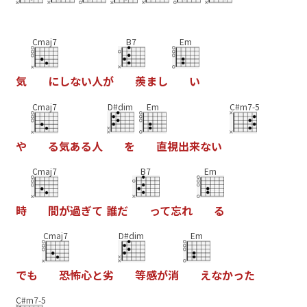
Cmaj7
B7
Em
気
に
し
な
い
人
が
羨
ま
し
い
Cmaj7
D#dim
Em
C#m7-5
や
る
気
あ
る
人
を
直
視
出
来
な
い
Cmaj7
B7
Em
時
間
が
過
ぎ
て
誰
だ
っ
て
忘
れ
る
Cmaj7
D#dim
Em
で
も
恐
怖
心
と
劣
等
感
が
消
え
な
か
っ
た
C#m7-5