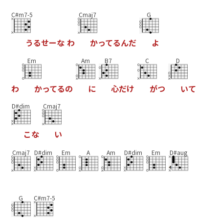
C#m7-5
Cmaj7
G
う
る
せ
ー
な
わ
か
っ
て
る
ん
だ
よ
Em
Am
B7
C
D
わ
か
っ
て
る
の
に
心
だ
け
が
つ
い
て
D#dim
Cmaj7
こ
な
い
Cmaj7
D#dim
Em
A
Am
D#dim
Em
D#aug
G
C#m7-5