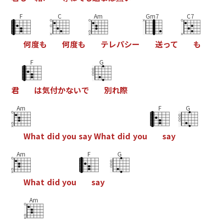
F
C
Am
Gm7
C7
何
度
も
何
度
も
テ
レ
パ
シ
ー
送
っ
て
も
F
G
君
は
気
付
か
な
い
で
別
れ
際
Am
F
G
W
h
a
t
d
i
d
y
o
u
s
a
y
W
h
a
t
d
i
d
y
o
u
s
a
y
Am
F
G
W
h
a
t
d
i
d
y
o
u
s
a
y
Am