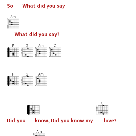
S
o
W
h
a
t
d
i
d
y
o
u
s
a
y
Am
W
h
a
t
d
i
d
y
o
u
s
a
y
?
F
G
Am
C
F
G
Am
F
G
D
i
d
y
o
u
k
n
o
w
,
D
i
d
y
o
u
k
n
o
w
m
y
l
o
v
e
?
Am