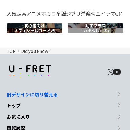
人気
定番
アニメ
ボカロ
童謡
ジブリ
洋楽
映画
ドラマ
CM
初心者向け
動画プラス
オフィシャル
コード譜
「カポなし」の曲
TOP
Did you know?
旧デザインに切り替える
トップ
お気に入り
閲覧履歴