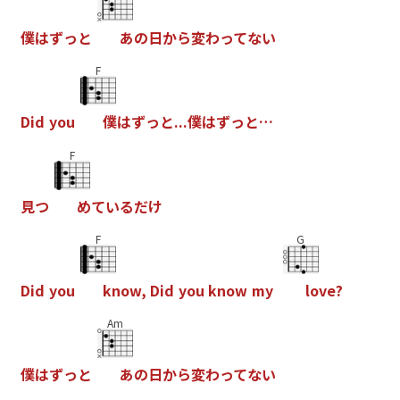
僕
は
ず
っ
と
あ
の
日
か
ら
変
わ
っ
て
な
い
F
D
i
d
y
o
u
僕
は
ず
っ
と
.
.
.
僕
は
ず
っ
と
…
F
見
つ
め
て
い
る
だ
け
F
G
D
i
d
y
o
u
k
n
o
w
,
D
i
d
y
o
u
k
n
o
w
m
y
l
o
v
e
?
Am
僕
は
ず
っ
と
あ
の
日
か
ら
変
わ
っ
て
な
い