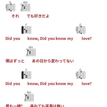
G
Am
そ
れ
で
も
好
き
だ
よ
F
G
D
i
d
y
o
u
k
n
o
w
,
D
i
d
y
o
u
k
n
o
w
m
y
l
o
v
e
?
Am
僕
は
ず
っ
と
あ
の
日
か
ら
変
わ
っ
て
な
い
F
G
D
i
d
y
o
u
k
n
o
w
,
D
i
d
y
o
u
k
n
o
w
m
y
l
o
v
e
?
Am
君
も
一
緒
?
尋
ね
て
も
返
事
は
無
い