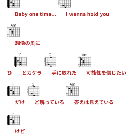
B
a
b
y
o
n
e
t
i
m
e
.
.
.
I
w
a
n
n
a
h
o
l
d
y
o
u
Am
想
像
の
奥
に
F
G
Am
ひ
と
カ
ケ
ラ
手
に
取
れ
た
可
能
性
を
信
じ
た
い
F
G
Am
だ
け
ど
解
っ
て
い
る
答
え
は
見
え
て
い
る
F
け
ど