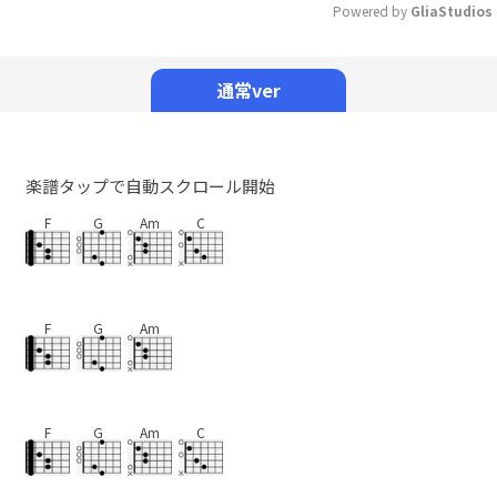
Powered by 
GliaStudios
Mute
通常ver
楽譜タップで自動スクロール開始
F
G
Am
C
F
G
Am
F
G
Am
C