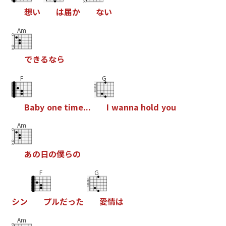
想
い
は
届
か
な
い
Am
で
き
る
な
ら
F
G
B
a
b
y
o
n
e
t
i
m
e
.
.
.
I
w
a
n
n
a
h
o
l
d
y
o
u
Am
あ
の
日
の
僕
ら
の
F
G
シ
ン
プ
ル
だ
っ
た
愛
情
は
Am