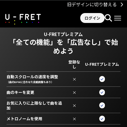
旧デザインに切り替える
ログイン
U-FRETプレミアム
「全ての機能」を
「広告なし」で始
めよう
登録な
U-FRETプレミアム
し
自動スクロールの速度を調整
×
（曲のBPMに合わせた自動調整もあり）
曲のキーを変更
×
お気に入りに上限なしで曲を追
×
加
メトロノームを使用
×