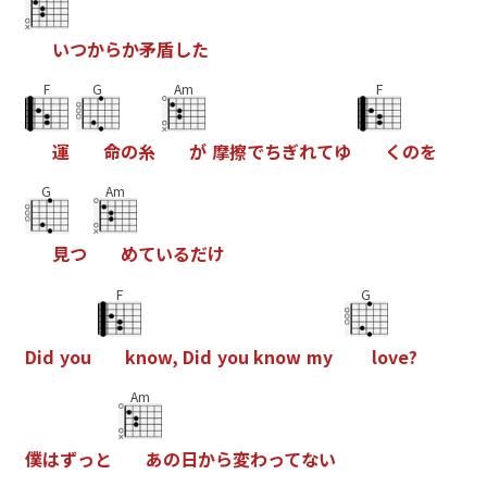
い
つ
か
ら
か
矛
盾
し
た
F
G
Am
F
運
命
の
糸
が
摩
擦
で
ち
ぎ
れ
て
ゆ
く
の
を
G
Am
見
つ
め
て
い
る
だ
け
F
G
D
i
d
y
o
u
k
n
o
w
,
D
i
d
y
o
u
k
n
o
w
m
y
l
o
v
e
?
Am
僕
は
ず
っ
と
あ
の
日
か
ら
変
わ
っ
て
な
い