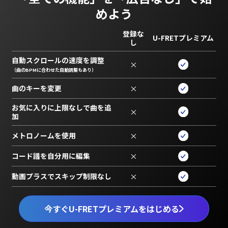
めよう
登録な
U-FRETプレミアム
し
自動スクロールの速度を調整
×
（曲のBPMに合わせた自動調整もあり）
曲のキーを変更
×
お気に入りに上限なしで曲を追
×
加
メトロノームを使用
×
コード譜を自分用に編集
×
動画プラスでスキップ制限なし
×
今すぐU-FRETプレミアムをはじめる