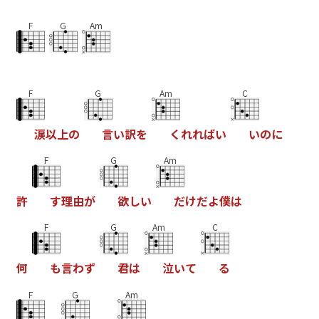
F
G
Am
F
G
Am
C
涙
以
上
の
言
い
訳
を
く
れ
れ
ば
い
い
の
に
F
G
Am
許
す
理
由
が
欲
し
い
だ
け
だ
よ
僕
は
F
G
Am
C
何
も
言
わ
ず
君
は
泣
い
て
る
F
G
Am