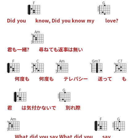
F
G
D
i
d
y
o
u
k
n
o
w
,
D
i
d
y
o
u
k
n
o
w
m
y
l
o
v
e
?
Am
君
も
一
緒
?
尋
ね
て
も
返
事
は
無
い
F
C
Am
Gm7
C7
何
度
も
何
度
も
テ
レ
パ
シ
ー
送
っ
て
も
F
G
君
は
気
付
か
な
い
で
別
れ
際
Am
F
G
W
h
a
t
d
i
d
y
o
u
s
a
y
W
h
a
t
d
i
d
y
o
u
s
a
y