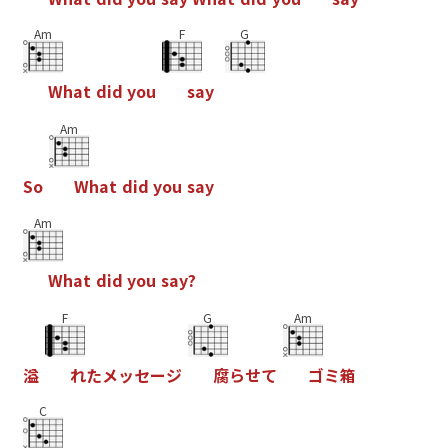
Am
F
G
W
h
a
t
d
i
d
y
o
u
s
a
y
Am
S
o
W
h
a
t
d
i
d
y
o
u
s
a
y
Am
W
h
a
t
d
i
d
y
o
u
s
a
y
?
F
G
Am
溢
れ
た
メ
ッ
セ
ー
ジ
腐
ら
せ
て
ゴ
ミ
箱
C