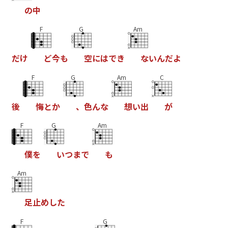
の
中
F
G
Am
だ
け
ど
今
も
空
に
は
で
き
な
い
ん
だ
よ
F
G
Am
C
後
悔
と
か
、
色
ん
な
想
い
出
が
F
G
Am
僕
を
い
つ
ま
で
も
Am
足
止
め
し
た
F
G