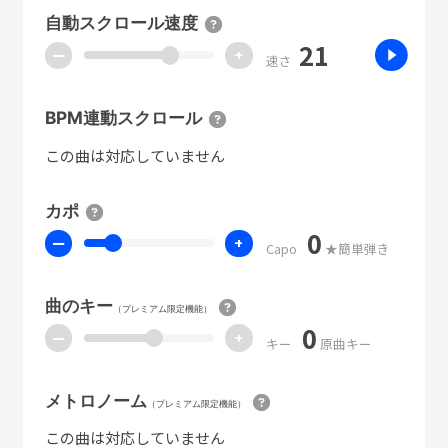
自動スクロール速度
21
ー
+
速さ
BPM連動スクロール
この曲は対応していません
カポ
0
ー
+
Capo
★簡単弾き
曲のキー
（プレミアム限定機能）
0
ー
+
キー
原曲キー
メトロノーム
（プレミアム限定機能）
この曲は対応していません