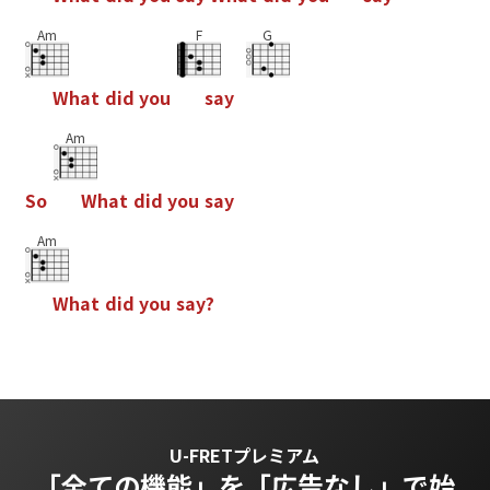
Am
F
G
W
h
a
t
d
i
d
y
o
u
s
a
y
Am
S
o
W
h
a
t
d
i
d
y
o
u
s
a
y
Am
W
h
a
t
d
i
d
y
o
u
s
a
y
?
U-FRETプレミアム
「全ての機能」を
「広告なし」で始