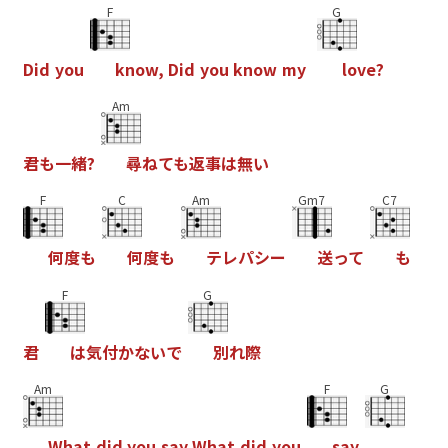
F
G
D
i
d
y
o
u
k
n
o
w
,
D
i
d
y
o
u
k
n
o
w
m
y
l
o
v
e
?
Am
君
も
一
緒
?
尋
ね
て
も
返
事
は
無
い
F
C
Am
Gm7
C7
何
度
も
何
度
も
テ
レ
パ
シ
ー
送
っ
て
も
F
G
君
は
気
付
か
な
い
で
別
れ
際
Am
F
G
W
h
a
t
d
i
d
y
o
u
s
a
y
W
h
a
t
d
i
d
y
o
u
s
a
y